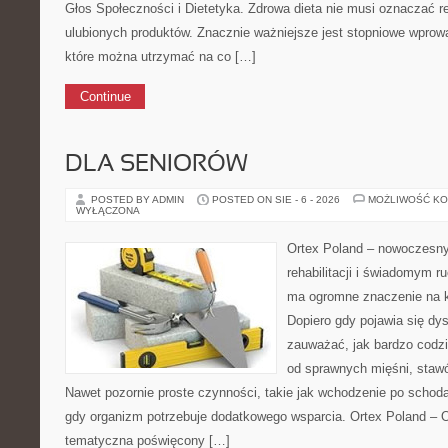
Głos Społeczności i Dietetyka. Zdrowa dieta nie musi oznaczać 
ulubionych produktów. Znacznie ważniejsze jest stopniowe wpro
które można utrzymać na co […]
Continue
DLA SENIORÓW
POSTED BY ADMIN
POSTED ON SIE - 6 - 2026
MOŻLIWOŚĆ K
WYŁĄCZONA
Ortex Poland – nowoczesny p
rehabilitacji i świadomym r
ma ogromne znaczenie na k
Dopiero gdy pojawia się dy
zauważać, jak bardzo codz
od sprawnych mięśni, stawó
Nawet pozornie proste czynności, takie jak wchodzenie po schoda
gdy organizm potrzebuje dodatkowego wsparcia. Ortex Poland – O
tematyczna poświęcony […]