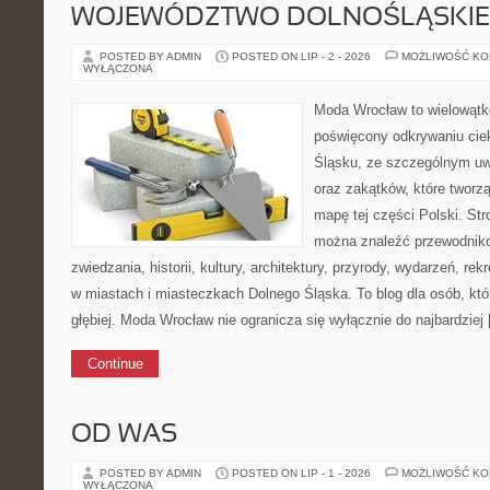
WOJEWÓDZTWO DOLNOŚLĄSKIE
POSTED BY ADMIN
POSTED ON LIP - 2 - 2026
MOŻLIWOŚĆ K
WYŁĄCZONA
Moda Wrocław to wielowątk
poświęcony odkrywaniu ci
Śląsku, ze szczególnym uw
oraz zakątków, które tworz
mapę tej części Polski. Str
można znaleźć przewodnik
zwiedzania, historii, kultury, architektury, przyrody, wydarzeń, re
w miastach i miasteczkach Dolnego Śląska. To blog dla osób, któ
głębiej. Moda Wrocław nie ogranicza się wyłącznie do najbardziej
Continue
OD WAS
POSTED BY ADMIN
POSTED ON LIP - 1 - 2026
MOŻLIWOŚĆ K
WYŁĄCZONA