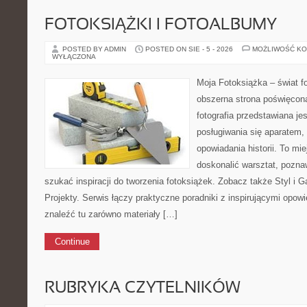
FOTOKSIĄŻKI I FOTOALBUMY
POSTED BY ADMIN
POSTED ON SIE - 5 - 2026
MOŻLIWOŚĆ K
WYŁĄCZONA
Moja Fotoksiążka – świat fo
obszerna strona poświęcona 
fotografia przedstawiana jes
posługiwania się aparatem,
opowiadania historii. To mi
doskonalić warsztat, pozna
szukać inspiracji do tworzenia fotoksiążek. Zobacz także Styl i Gat
Projekty. Serwis łączy praktyczne poradniki z inspirującymi opow
znaleźć tu zarówno materiały […]
Continue
RUBRYKA CZYTELNIKÓW