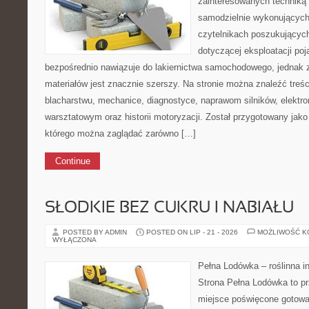
zainteresowanych technik
samodzielnie wykonujących
czytelnikach poszukującyc
dotyczącej eksploatacji po
bezpośrednio nawiązuje do lakiernictwa samochodowego, jednak 
materiałów jest znacznie szerszy. Na stronie można znaleźć treśc
blacharstwu, mechanice, diagnostyce, naprawom silników, elektro
warsztatowym oraz historii motoryzacji. Został przygotowany jako
którego można zaglądać zarówno […]
Continue
SŁODKIE BEZ CUKRU I NABIAŁU
POSTED BY ADMIN
POSTED ON LIP - 21 - 2026
MOŻLIWOŚĆ 
WYŁĄCZONA
Pełna Lodówka – roślinna i
Strona Pełna Lodówka to pr
miejsce poświęcone gotowa