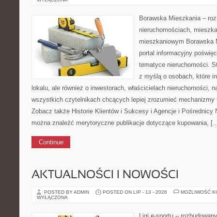
Borawska Mieszkania – roz
nieruchomościach, mieszka
mieszkaniowym Borawska Mi
portal informacyjny poświę
tematyce nieruchomości. S
z myślą o osobach, które i
lokalu, ale również o inwestorach, właścicielach nieruchomości, 
wszystkich czytelnikach chcących lepiej zrozumieć mechanizmy 
Zobacz także Historie Klientów i Sukcesy i Agencje i Pośrednicy
można znaleźć merytoryczne publikacje dotyczące kupowania, [
Continue
AKTUALNOŚCI I NOWOŚCI
POSTED BY ADMIN
POSTED ON LIP - 13 - 2026
MOŻLIWOŚĆ 
WYŁĄCZONA
Ligi e-sportu – rozbudowany