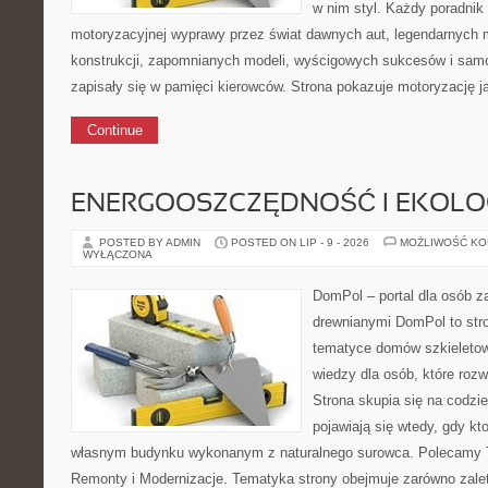
w nim styl. Każdy poradnik
motoryzacyjnej wyprawy przez świat dawnych aut, legendarnych
konstrukcji, zapomnianych modeli, wyścigowych sukcesów i samo
zapisały się w pamięci kierowców. Strona pokazuje motoryzację j
Continue
ENERGOOSZCZĘDNOŚĆ I EKOLO
POSTED BY ADMIN
POSTED ON LIP - 9 - 2026
MOŻLIWOŚĆ K
WYŁĄCZONA
DomPol – portal dla osób 
drewnianymi DomPol to str
tematyce domów szkieletow
wiedzy dla osób, które roz
Strona skupia się na codzi
pojawiają się wtedy, gdy k
własnym budynku wykonanym z naturalnego surowca. Polecamy Te
Remonty i Modernizacje. Tematyka strony obejmuje zarówno zale