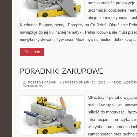
można znaleźć propozycje 
urozmaicić codzienne menu
obejmuje między innymi po
Kuchenne Eksperymenty i Przepisy na Co Dzień. Określenie Peł
nawiązuje do jej kulinarnej tematyki. Pełna lodówka nie musi prze
niewykorzystywanej żywności. Może być symbolem dobrze zapla
Continue
PORADNIKI ZAKUPOWE
POSTED BY ADMIN
POSTED ON LIP - 20 - 2026
MOŻLIWOŚĆ 
WYŁĄCZONA
MFactory – portal o wyjątk
rozbudowany serwis poświę
miłość do motoryzacji łącz
informacjami. Tematyka ser
wszystkim na samochodach
samochodach oraz technolo