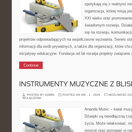
spotykają się z realnymi i
organizacja, której misją j
XXI wieku oraz promowanie
świadomym rozwoju. Działal
się na rozwoju, komunikacji
projektów odpowiadających na współczesne wyzwania. Serwis st
informacji dla osób prywatnych, a także dla organizacji, które ch
inicjatywy edukacyjne. Fundacja od lat rozwija projekty związan
Continue
INSTRUMENTY MUZYCZNE Z BLI
POSTED BY ADMIN
POSTED ON SIE - 1 - 2026
MOŻLIWOŚĆ K
WYŁĄCZONA
Ananda Music – świat muzyk
Dźwięki są nieodłączną cz
życia. Może relaksować, 
emocje oraz pomagać w nau