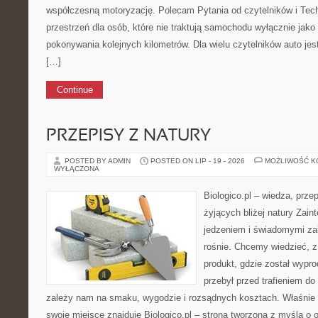
współczesną motoryzację. Polecam Pytania od czytelników i Tech
przestrzeń dla osób, które nie traktują samochodu wyłącznie jak
pokonywania kolejnych kilometrów. Dla wielu czytelników auto je
[…]
Continue
PRZEPISY Z NATURY
POSTED BY ADMIN
POSTED ON LIP - 19 - 2026
MOŻLIWOŚĆ 
WYŁĄCZONA
Biologico.pl – wiedza, prze
żyjących bliżej natury Zain
jedzeniem i świadomymi z
rośnie. Chcemy wiedzieć, 
produkt, gdzie został wypr
przebył przed trafieniem d
zależy nam na smaku, wygodzie i rozsądnych kosztach. Właśnie w
swoje miejsce znajduje Biologico.pl – strona tworzona z myślą o