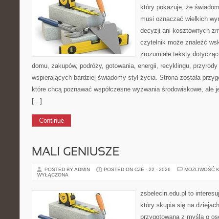
który pokazuje, że świadom
musi oznaczać wielkich wy
decyzji ani kosztownych zm
czytelnik może znaleźć wsk
zrozumiałe teksty dotyczą
domu, zakupów, podróży, gotowania, energii, recyklingu, przyrod
wspierających bardziej świadomy styl życia. Strona została przy
które chcą poznawać współczesne wyzwania środowiskowe, ale je
[…]
Continue
MALI GENIUSZE
POSTED BY ADMIN
POSTED ON CZE - 22 - 2026
MOŻLIWOŚĆ 
WYŁĄCZONA
zsbelecin.edu.pl to interesu
który skupia się na dziejac
przygotowana z myślą o os