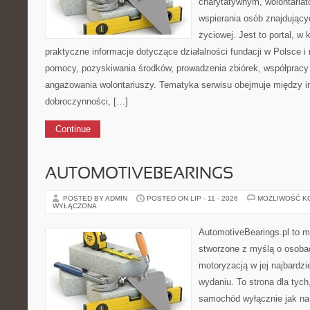
charytatywnym, wolontaria
wspierania osób znajdującyc
życiowej. Jest to portal, 
praktyczne informacje dotyczące działalności fundacji w Polsce i
pomocy, pozyskiwania środków, prowadzenia zbiórek, współpracy
angażowania wolontariuszy. Tematyka serwisu obejmuje między in
dobroczynności, […]
Continue
AUTOMOTIVEBEARINGS
POSTED BY ADMIN
POSTED ON LIP - 11 - 2026
MOŻLIWOŚĆ K
WYŁĄCZONA
AutomotiveBearings.pl to 
stworzone z myślą o osobac
motoryzacją w jej najbardz
wydaniu. To strona dla tych
samochód wyłącznie jak na 