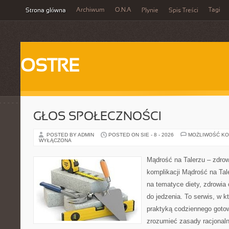
Archiwum
O.N.A
Tagi
Strona główna
Płynie
Spis Treści
OSTRE
GŁOS SPOŁECZNOŚCI
POSTED BY ADMIN
POSTED ON SIE - 8 - 2026
MOŻLIWOŚĆ K
WYŁĄCZONA
Mądrość na Talerzu – zdro
komplikacji Mądrość na Tale
na tematyce diety, zdrowia
do jedzenia. To serwis, w k
praktyką codziennego gotowa
zrozumieć zasady racjonal