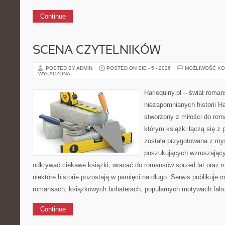
Continue
SCENA CZYTELNIKÓW
POSTED BY ADMIN
POSTED ON SIE - 5 - 2026
MOŻLIWOŚĆ K
WYŁĄCZONA
Harlequiny.pl – świat roman
niezapomnianych historii Ha
stworzony z miłości do roma
którym książki łączą się z 
została przygotowana z myś
poszukujących wzruszającyc
odkrywać ciekawe książki, wracać do romansów sprzed lat oraz 
niektóre historie pozostają w pamięci na długo. Serwis publikuje 
romansach, książkowych bohaterach, popularnych motywach fabu
Continue