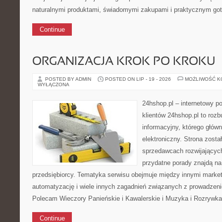
naturalnymi produktami, świadomymi zakupami i praktycznym g
Continue
ORGANIZACJA KROK PO KROKU
POSTED BY ADMIN
POSTED ON LIP - 19 - 2026
MOŻLIWOŚĆ 
WYŁĄCZONA
24hshop.pl – internetowy p
klientów 24hshop.pl to roz
informacyjny, którego głów
elektroniczny. Strona zost
sprzedawcach rozwijających
przydatne porady znajdą na
przedsiębiorcy. Tematyka serwisu obejmuje między innymi market
automatyzację i wiele innych zagadnień związanych z prowadzen
Polecam Wieczory Panieńskie i Kawalerskie i Muzyka i Rozrywka.
Continue