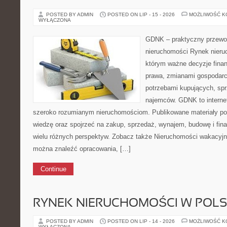
POSTED BY ADMIN
POSTED ON LIP - 15 - 2026
MOŻLIWOŚĆ 
WYŁĄCZONA
GDNK – praktyczny przewod
nieruchomości Rynek nieru
którym ważne decyzje finan
prawa, zmianami gospodarc
potrzebami kupujących, sprz
najemców. GDNK to interne
szeroko rozumianym nieruchomościom. Publikowane materiały p
wiedzę oraz spojrzeć na zakup, sprzedaż, wynajem, budowę i fin
wielu różnych perspektyw. Zobacz także Nieruchomości wakacyjne
można znaleźć opracowania, […]
Continue
RYNEK NIERUCHOMOŚCI W POL
POSTED BY ADMIN
POSTED ON LIP - 14 - 2026
MOŻLIWOŚĆ 
WYŁĄCZONA