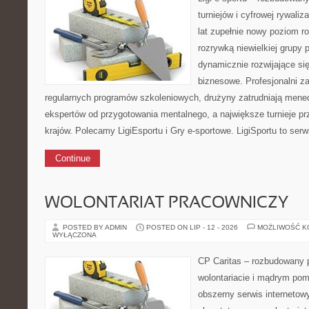
turniejów i cyfrowej rywaliz
lat zupełnie nowy poziom ro
rozrywką niewielkiej grupy 
dynamicznie rozwijające się
biznesowe. Profesjonalni z
regularnych programów szkoleniowych, drużyny zatrudniają mene
ekspertów od przygotowania mentalnego, a największe turnieje pr
krajów. Polecamy LigiEsportu i Gry e-sportowe. LigiSportu to serw
Continue
WOLONTARIAT PRACOWNICZY
POSTED BY ADMIN
POSTED ON LIP - 12 - 2026
MOŻLIWOŚĆ 
WYŁĄCZONA
CP Caritas – rozbudowany p
wolontariacie i mądrym pom
obszerny serwis interneto