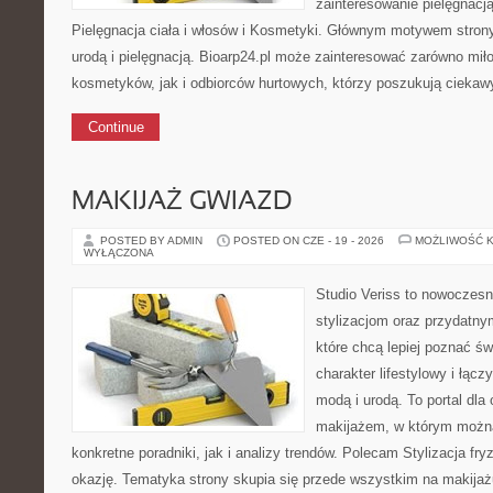
zainteresowanie pielęgnacj
Pielęgnacja ciała i włosów i Kosmetyki. Głównym motywem strony
urodą i pielęgnacją. Bioarp24.pl może zainteresować zarówno mił
kosmetyków, jak i odbiorców hurtowych, którzy poszukują cieka
Continue
MAKIJAŻ GWIAZD
POSTED BY ADMIN
POSTED ON CZE - 19 - 2026
MOŻLIWOŚĆ 
WYŁĄCZONA
Studio Veriss to nowoczes
stylizacjom oraz przydatn
które chcą lepiej poznać św
charakter lifestylowy i łąc
modą i urodą. To portal dl
makijażem, w którym możn
konkretne poradniki, jak i analizy trendów. Polecam Stylizacja fryz
okazję. Tematyka strony skupia się przede wszystkim na makijażu