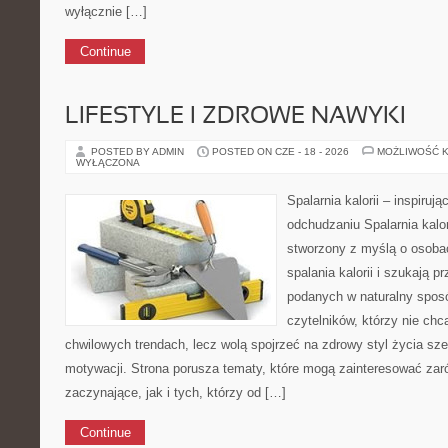
wyłącznie […]
Continue
LIFESTYLE I ZDROWE NAWYKI
POSTED BY ADMIN
POSTED ON CZE - 18 - 2026
MOŻLIWOŚĆ 
WYŁĄCZONA
Spalarnia kalorii – inspiruj
odchudzaniu Spalarnia kalor
stworzony z myślą o osoba
spalania kalorii i szukają p
podanych w naturalny sposó
czytelników, którzy nie chc
chwilowych trendach, lecz wolą spojrzeć na zdrowy styl życia sze
motywacji. Strona porusza tematy, które mogą zainteresować zar
zaczynające, jak i tych, którzy od […]
Continue