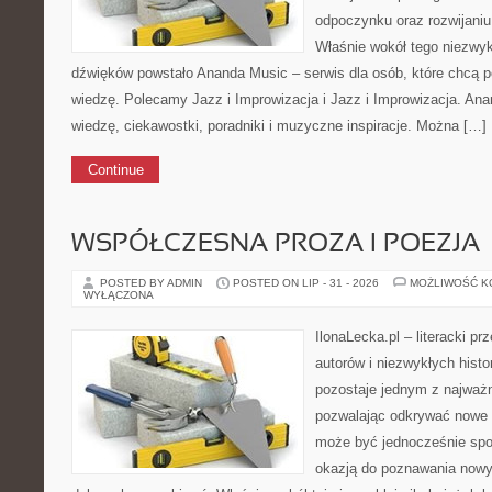
odpoczynku oraz rozwijaniu
Właśnie wokół tego niezwyk
dźwięków powstało Ananda Music – serwis dla osób, które chcą
wiedzę. Polecamy Jazz i Improwizacja i Jazz i Improwizacja. Ana
wiedzę, ciekawostki, poradniki i muzyczne inspiracje. Można […]
Continue
WSPÓŁCZESNA PROZA I POEZJA
POSTED BY ADMIN
POSTED ON LIP - 31 - 2026
MOŻLIWOŚĆ 
WYŁĄCZONA
IlonaLecka.pl – literacki p
autorów i niezwykłych histo
pozostaje jednym z najważn
pozwalając odkrywać nowe 
może być jednocześnie sp
okazją do poznawania nowy