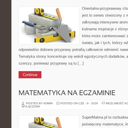
Orientalno-przyprawowy char
jest to serwis stworzony z 
odkrywają intensywne aroma
kulinarne inspiracje z różny
która może zainteresować 
świata, jak i tych, którzy 
odpowiednio dobrane przyprawy potrafią całkowicie odmienić nawe
Tematyka strony koncentruje się wokół egzotycznych dodatków, ale
szerszy, ponieważ przyprawy są tu […]
Continue
MATEMATYKA NA EGZAMINIE
POSTED BY ADMIN
POSTED ON CZE - 9 - 2026
MOŻLIWOŚĆ K
WYŁĄCZONA
SuperMatma.pl to rozbudow
poświęcony matematyce, któ