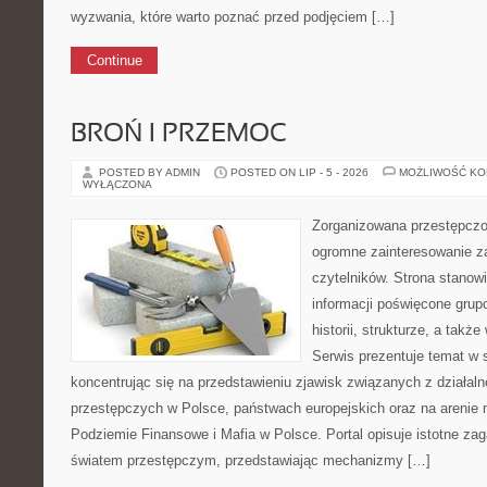
wyzwania, które warto poznać przed podjęciem […]
Continue
BROŃ I PRZEMOC
POSTED BY ADMIN
POSTED ON LIP - 5 - 2026
MOŻLIWOŚĆ K
WYŁĄCZONA
Zorganizowana przestępczoś
ogromne zainteresowanie za
czytelników. Strona stano
informacji poświęcone gru
historii, strukturze, a tak
Serwis prezentuje temat w 
koncentrując się na przedstawieniu zjawisk związanych z działal
przestępczych w Polsce, państwach europejskich oraz na arenie
Podziemie Finansowe i Mafia w Polsce. Portal opisuje istotne za
światem przestępczym, przedstawiając mechanizmy […]