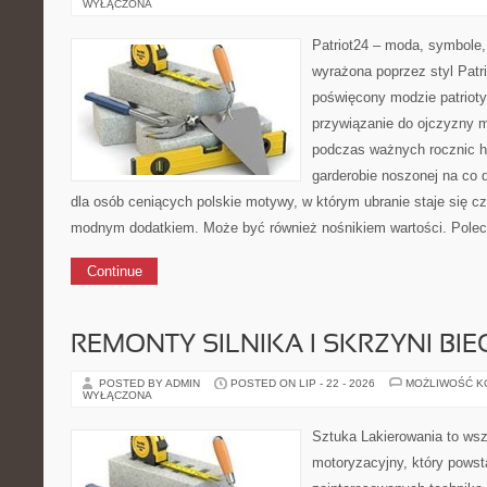
WYŁĄCZONA
Patriot24 – moda, symbole,
wyrażona poprzez styl Patr
poświęcony modzie patrioty
przywiązanie do ojczyzny m
podczas ważnych rocznic hi
garderobie noszonej na co 
dla osób ceniących polskie motywy, w którym ubranie staje się c
modnym dodatkiem. Może być również nośnikiem wartości. Polecam
Continue
REMONTY SILNIKA I SKRZYNI BI
POSTED BY ADMIN
POSTED ON LIP - 22 - 2026
MOŻLIWOŚĆ 
WYŁĄCZONA
Sztuka Lakierowania to wsz
motoryzacyjny, który powst