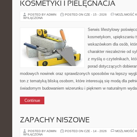
KOSMETYKI I PIELĘGNACJA
POSTED BY ADMIN
POSTED ON CZE - 15 - 2026
MOŻLIWOŚĆ 
WYŁĄCZONA
Serwis lifestylowy poświęcon
kosmetykom, upiększaniu t
wskazówkom dla osób, któr
charakter niezależnie od sy
z myślą o czytelnikach, kt
porad dotyczących dobieran
modowych nowinek oraz sprawdzonych sposobów na lepszy wygląd
ton z tematyką bliską osobom, które interesują się modą dla pełn
świadomym budowaniem wizerunku i pięknem w naturalnym wydan
Continue
ZAPACHY NISZOWE
POSTED BY ADMIN
POSTED ON CZE - 14 - 2026
MOŻLIWOŚĆ 
WYŁĄCZONA