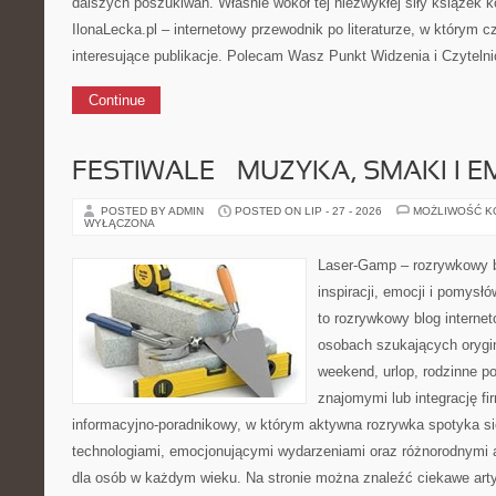
dalszych poszukiwań. Właśnie wokół tej niezwykłej siły książek k
IlonaLecka.pl – internetowy przewodnik po literaturze, w którym 
interesujące publikacje. Polecam Wasz Punkt Widzenia i Czyteln
Continue
FESTIWALE – MUZYKA, SMAKI I E
POSTED BY ADMIN
POSTED ON LIP - 27 - 2026
MOŻLIWOŚĆ 
WYŁĄCZONA
Laser-Gamp – rozrywkowy b
inspiracji, emocji i pomys
to rozrywkowy blog internet
osobach szukających orygin
weekend, urlop, rodzinne po
znajomymi lub integrację fi
informacyjno-poradnikowy, w którym aktywna rozrywka spotyka si
technologiami, emocjonującymi wydarzeniami oraz różnorodnymi 
dla osób w każdym wieku. Na stronie można znaleźć ciekawe arty