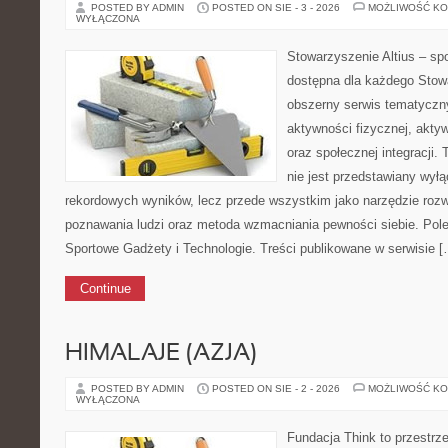
POSTED BY ADMIN
POSTED ON SIE - 3 - 2026
MOŻLIWOŚĆ K
WYŁĄCZONA
Stowarzyszenie Altius – spo
dostępna dla każdego Stowa
obszerny serwis tematyczn
aktywności fizycznej, aktyw
oraz społecznej integracji.
nie jest przedstawiany wyłą
rekordowych wyników, lecz przede wszystkim jako narzędzie rozw
poznawania ludzi oraz metoda wzmacniania pewności siebie. Polec
Sportowe Gadżety i Technologie. Treści publikowane w serwisie [
Continue
HIMALAJE (AZJA)
POSTED BY ADMIN
POSTED ON SIE - 2 - 2026
MOŻLIWOŚĆ K
WYŁĄCZONA
Fundacja Think to przestrz