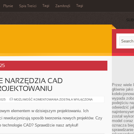
Tagi
Tagi
Płynie
Spis Treści
Zamknęli
SUB
025
NARZĘDZIA CAD –
Przez wiele 
ROJEKTOWANIU
głównie jak
kolekcjonowa
wypada zoba
ZAAWANSOWANE
2025
MOŻLIWOŚĆ KOMENTOWANIA
ZOSTAŁA WYŁĄCZONA
podejściu na
NARZĘDZIA
CAD
odwiedzić ja
–
zowym elementem w dzisiejszym projektowaniu. Ich
najintensywn
REWOLUCJA
W
został wyko
i rewolucjonizują sposób tworzenia nowych projektów. Czy
PROJEKTOWANIU
model coraz
 technologie CAD? Sprawdźcie nasz artykuł!
oznacza biega
sprawdzanie 