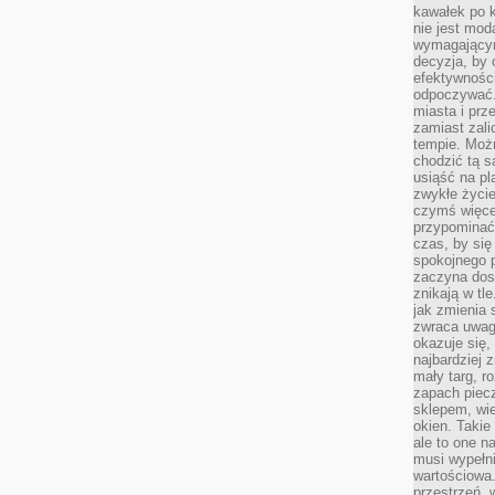
kawałek po 
nie jest mod
wymagającym 
decyzja, by 
efektywnośc
odpoczywać.
miasta i prz
zamiast zal
tempie. Możn
chodzić tą s
usiąść na pl
zwykłe życie
czymś więcej
przypominać 
czas, by się
spokojnego 
zaczyna dost
znikają w tl
jak zmienia 
zwraca uwagę
okazuje się,
najbardziej 
mały targ, r
zapach piec
sklepem, wie
okien. Takie
ale to one n
musi wypełni
wartościowa.
przestrzeń, 