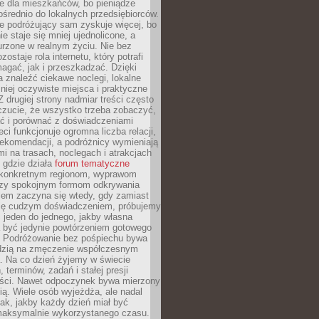
e dla mieszkańców, bo pieniądze
pośrednio do lokalnych przedsiębiorców.
e podróżujący sam zyskuje więcej, bo
e staje się mniej ujednolicone, a
urzone w realnym życiu. Nie bez
ostaje rola internetu, który potrafi
agać, jak i przeszkadzać. Dzięki
 znaleźć ciekawe noclegi, lokalne
mniej oczywiste miejsca i praktyczne
 drugiej strony nadmiar treści często
czucie, że wszystko trzeba zobaczyć,
ać i porównać z doświadczeniami
eci funkcjonuje ogromna liczba relacji,
rekomendacji, a podróżnicy wymieniają
i na trasach, noclegach i atrakcjach
 gdzie działa
forum tematyczne
konkretnym regionom, wyprawom
zy spokojnym formom odkrywania
lem zaczyna się wtedy, gdy zamiast
się cudzym doświadczeniem, próbujemy
 jeden do jednego, jakby własna
a być jedynie powtórzeniem gotowego
. Podróżowanie bez pośpiechu bywa
dzią na zmęczenie współczesnym
. Na co dzień żyjemy w świecie
 terminów, zadań i stałej presji
ści. Nawet odpoczynek bywa mierzony
ą. Wiele osób wyjeżdża, ale nadal
tak, jakby każdy dzień miał być
maksymalnie wykorzystanego czasu.