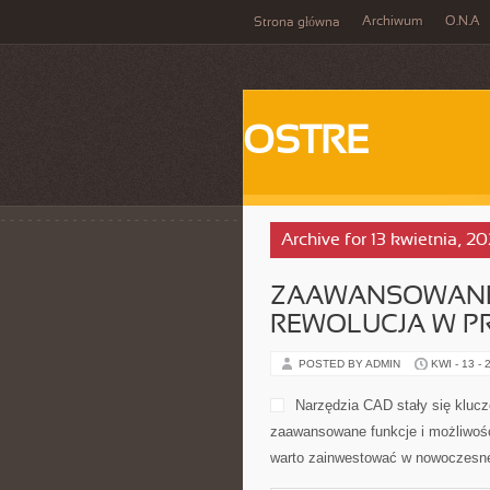
Archiwum
O.N.A
Strona główna
OSTRE
Archive for 13 kwietnia, 2
ZAAWANSOWANE 
REWOLUCJA W P
POSTED BY ADMIN
KWI - 13 - 
Narzędzia CAD stały się kluc
zaawansowane funkcje i możliwośc
warto zainwestować w nowoczesne