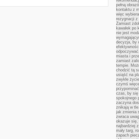
rekomendacji
pełną obraz
kontaktu z 
więc wybiera
rezygnacji z
Zamiast zdo
kawałek po 
nie jest mod
wymagającym 
decyzja, by 
efektywnośc
odpoczywać.
miasta i prz
zamiast zal
tempie. Możn
chodzić tą s
usiąść na pl
zwykłe życie
czymś więcej
przypominać 
czas, by się
spokojnego 
zaczyna dost
znikają w tl
jak zmienia 
zwraca uwagę
okazuje się,
najbardziej 
mały targ, r
zapach piec