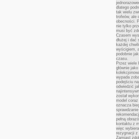
jednorazowe
dlatego pod
tak wielu zw
trofeów, ale
obecności. 
nie tylko prz
musi być zd
Czasem wyst
dłużej i dać
każdej chwil
wyścigiem, a
podobnie jak
czasu.
Przez wiele 
głównie jak
kolekcjonowa
wypada zoba
podejściu na
odwiedzić ja
najintensywn
został wyko
model coraz
oznacza biega
sprawdzanie 
rekomendacji
pełną obraz
kontaktu z 
więc wybiera
rezygnacji z
Zamiast zdo