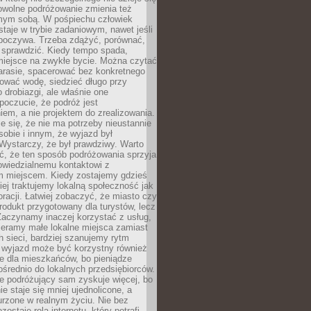
owolne podróżowanie zmienia też
amym sobą. W pośpiechu człowiek
taje w trybie zadaniowym, nawet jeśli
dpoczywa. Trzeba zdążyć, porównać,
 sprawdzić. Kiedy tempo spada,
miejsce na zwykłe bycie. Można czytać
arasie, spacerować bez konkretnego
ować wodę, siedzieć długo przy
o drobiazgi, ale właśnie one
poczucie, że podróż jest
em, a nie projektem do zrealizowania.
e się, że nie ma potrzeby nieustannie
obie i innym, że wyjazd był
Wystarczy, że był prawdziwy. Warto
ć, że ten sposób podróżowania sprzyja
owiedzialnemu kontaktowi z
 miejscem. Kiedy zostajemy gdzieś
ziej traktujemy lokalną społeczność jak
racji. Łatwiej zobaczyć, że miasto czy
produkt przygotowany dla turystów, lecz
Zaczynamy inaczej korzystać z usług,
ieramy małe lokalne miejsca zamiast
 sieci, bardziej szanujemy rytm
i wyjazd może być korzystny również
e dla mieszkańców, bo pieniądze
pośrednio do lokalnych przedsiębiorców.
e podróżujący sam zyskuje więcej, bo
e staje się mniej ujednolicone, a
urzone w realnym życiu. Nie bez
ostaje rola internetu, który potrafi