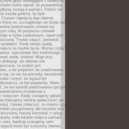
czorne głosy dobiegające z otwartych
 chwile trudno wpisać do przewodnika,
ajdłużej zostają w pamięci. Podróż nie
ać każdej godziny, by była
 Czasem najwięcej daje właśnie
w której nic szczególnego nie dzieje się
owolne podróżowanie zmienia też
amym sobą. W pośpiechu człowiek
taje w trybie zadaniowym, nawet jeśli
dpoczywa. Trzeba zdążyć, porównać,
 sprawdzić. Kiedy tempo spada,
miejsce na zwykłe bycie. Można czytać
arasie, spacerować bez konkretnego
ować wodę, siedzieć długo przy
o drobiazgi, ale właśnie one
poczucie, że podróż jest
em, a nie projektem do zrealizowania.
e się, że nie ma potrzeby nieustannie
obie i innym, że wyjazd był
Wystarczy, że był prawdziwy. Warto
ć, że ten sposób podróżowania sprzyja
owiedzialnemu kontaktowi z
 miejscem. Kiedy zostajemy gdzieś
ziej traktujemy lokalną społeczność jak
racji. Łatwiej zobaczyć, że miasto czy
produkt przygotowany dla turystów, lecz
Zaczynamy inaczej korzystać z usług,
ieramy małe lokalne miejsca zamiast
 sieci, bardziej szanujemy rytm
i wyjazd może być korzystny również