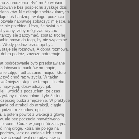
mu zauroczeniu. Być może właśnie
różowanie bez pośpiechu zyskuje dziś
olenników. Nie oferuje spektakularnych
 daje coś bardziej trwałego: poczucie
Pozwala naprawdę zobaczyć miejsce, a
ez nie przebiec. Uczy, że świat nie
obywany, żeby mógł zachwycać.
arczy się zatrzymać, zostać trochę
 sobie prawo do tego, by nie wypełniać
i. Wtedy podróż przestaje być
 staje się rozmową. A dobra rozmowa,
 dobra podróż, zawsze potrzebuje
lat podróżowanie było przedstawiane
o zdobywanie punktów na mapie,
nie zdjęć i odhaczanie miejsc, które
czyć choć raz w życiu. W takim
jważniejsze staje się tempo. Trzeba
k najwięcej, doświadczyć jak
iej i wrócić z poczuciem, że czas
rzystany maksymalnie. Tyle że ten
 częściej budzi zmęczenie. W praktyce
nie od atrakcji do atrakcji, ciągłe
godzin, rozkładów, opinii i
, a potem powrót z wakacji z głową
ów, ale bez poczucia prawdziwego
miejscem. Coraz więcej osób zaczyna
ć inną drogę, która nie polega na
 podróży, lecz na zmianie ich sensu.
bywać świat, wolą go odzyskiwać