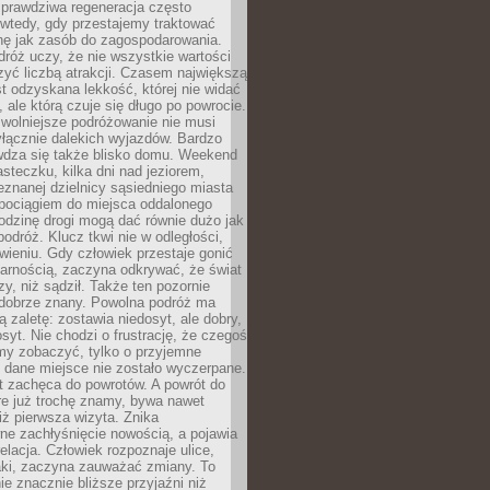
rawdziwa regeneracja często
wtedy, gdy przestajemy traktować
nę jak zasób do zagospodarowania.
róż uczy, że nie wszystkie wartości
zyć liczbą atrakcji. Czasem największą
st odzyskana lekkość, której nie widać
, ale którą czuje się długo po powrocie.
wolniejsze podróżowanie nie musi
łącznie dalekich wyjazdów. Bardzo
wdza się także blisko domu. Weekend
teczku, kilka dni nad jeziorem,
eznanej dzielnicy sąsiedniego miasta
 pociągiem do miejsca oddalonego
odzinę drogi mogą dać równie dużo jak
odróż. Klucz tkwi nie w odległości,
wieniu. Gdy człowiek przestaje gonić
arnością, zaczyna odkrywać, że świat
zy, niż sądził. Także ten pozornie
 dobrze znany. Powolna podróż ma
ą zaletę: zostawia niedosyt, ale dobry,
syt. Nie chodzi o frustrację, że czegoś
my zobaczyć, tylko o przyjemne
 dane miejsce nie zostało wyczerpane.
t zachęca do powrotów. A powrót do
re już trochę znamy, bywa nawet
iż pierwsza wizyta. Znika
ne zachłyśnięcie nowością, a pojawia
relacja. Człowiek rozpoznaje ulice,
ki, zaczyna zauważać zmiany. To
e znacznie bliższe przyjaźni niż