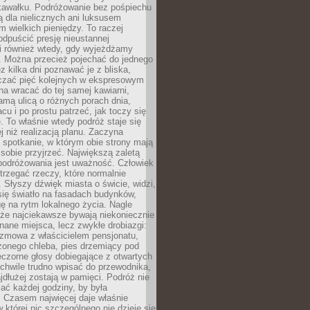
kawałku. Podróżowanie bez pośpiechu
ą dla nielicznych ani luksusem
wielkich pieniędzy. To raczej
odpuścić presję nieustannej
i również wtedy, gdy wyjeżdżamy
 Można przecież pojechać do jednego
ez kilka dni poznawać je z bliska,
iczać pięć kolejnych w ekspresowym
a wracać do tej samej kawiarni,
amą ulicą o różnych porach dnia,
acu i po prostu patrzeć, jak toczy się
. To właśnie wtedy podróż staje się
 niż realizacją planu. Zaczyna
spotkanie, w którym obie strony mają
 sobie przyjrzeć. Największą zaletą
podróżowania jest uważność. Człowiek
rzegać rzeczy, które normalnie
e. Słyszy dźwięk miasta o świcie, widzi,
się światło na fasadach budynków,
 na rytm lokalnego życia. Nagle
 że najciekawsze bywają niekoniecznie
znane miejsca, lecz zwykłe drobiazgi:
ozmowa z właścicielem pensjonatu,
zonego chleba, pies drzemiący pod
czorne głosy dobiegające z otwartych
 chwile trudno wpisać do przewodnika,
ajdłużej zostają w pamięci. Podróż nie
ać każdej godziny, by była
 Czasem najwięcej daje właśnie
w której nic szczególnego nie dzieje się