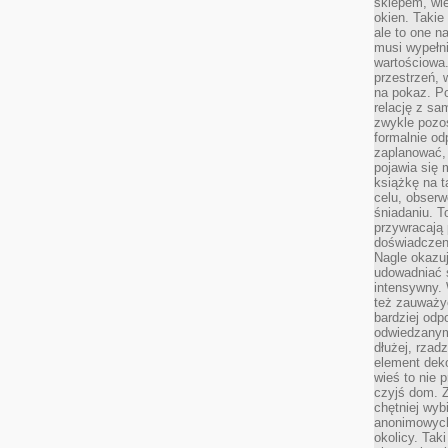
sklepem, wie
okien. Takie
ale to one n
musi wypełni
wartościowa.
przestrzeń, 
na pokaz. P
relację z s
zwykle pozos
formalnie o
zaplanować,
pojawia się 
książkę na t
celu, obserw
śniadaniu. T
przywracają 
doświadczeni
Nagle okazuj
udowadniać s
intensywny. 
też zauważy
bardziej odp
odwiedzanym
dłużej, rzad
element deko
wieś to nie 
czyjś dom. 
chętniej wyb
anonimowych
okolicy. Tak