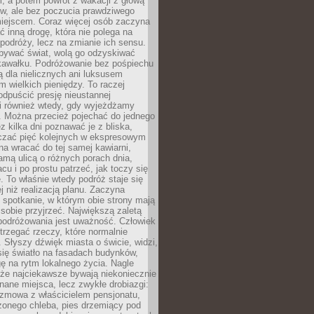
, a potem powrót z wakacji z głową
ów, ale bez poczucia prawdziwego
miejscem. Coraz więcej osób zaczyna
ć inną drogę, która nie polega na
 podróży, lecz na zmianie ich sensu.
bywać świat, wolą go odzyskiwać
kawałku. Podróżowanie bez pośpiechu
ą dla nielicznych ani luksusem
wielkich pieniędzy. To raczej
odpuścić presję nieustannej
i również wtedy, gdy wyjeżdżamy
 Można przecież pojechać do jednego
ez kilka dni poznawać je z bliska,
iczać pięć kolejnych w ekspresowym
a wracać do tej samej kawiarni,
amą ulicą o różnych porach dnia,
acu i po prostu patrzeć, jak toczy się
. To właśnie wtedy podróż staje się
 niż realizacją planu. Zaczyna
spotkanie, w którym obie strony mają
 sobie przyjrzeć. Największą zaletą
podróżowania jest uważność. Człowiek
rzegać rzeczy, które normalnie
e. Słyszy dźwięk miasta o świcie, widzi,
się światło na fasadach budynków,
 na rytm lokalnego życia. Nagle
 że najciekawsze bywają niekoniecznie
znane miejsca, lecz zwykłe drobiazgi:
ozmowa z właścicielem pensjonatu,
zonego chleba, pies drzemiący pod