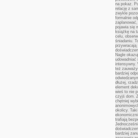
na pokaz. P
relację z s
zwykle pozos
formalnie o
zaplanować,
pojawia się 
książkę na t
celu, obserw
śniadaniu. T
przywracają 
doświadczeni
Nagle okazuj
udowadniać s
intensywny. 
też zauważy
bardziej odp
odwiedzanym
dłużej, rzad
element deko
wieś to nie 
czyjś dom. 
chętniej wyb
anonimowych
okolicy. Tak
ekonomiczni
trafiają bez
Jednocześni
doświadczeni
bardziej zan
znaczenia poz