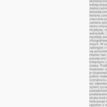
ekonomiczni
trafiają bez
Jednocześni
doświadczeni
bardziej zan
znaczenia poz
zarówno pom
niemu można
inicjatywy, 
wskazówki. Z
wywołuje po
sfotografow
innych. W si
rankingów i 
się pomysłam
również tam,
poświęcone 
kolejowym c
świata. Prob
inspirować 
je skopiować
podróż miał
scenariusza
też odpowie
stylem życia
powiadomień,
produktywno
skuteczności
funkcjonuje 
raportem z 