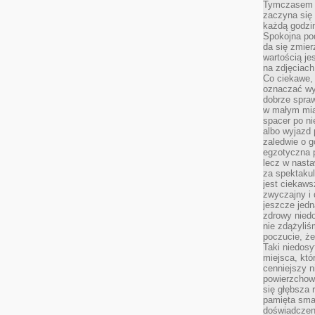
Tymczasem p
zaczyna się 
każdą godzi
Spokojna pod
da się zmier
wartością je
na zdjęciach
Co ciekawe, 
oznaczać wy
dobrze spra
w małym mias
spacer po ni
albo wyjazd
zaledwie o g
egzotyczna p
lecz w nasta
za spektakul
jest ciekaws
zwyczajny i
jeszcze jedn
zdrowy niedo
nie zdążyliś
poczucie, że
Taki niedosy
miejsca, któ
cenniejszy n
powierzchow
się głębsza 
pamięta sma
doświadczeni