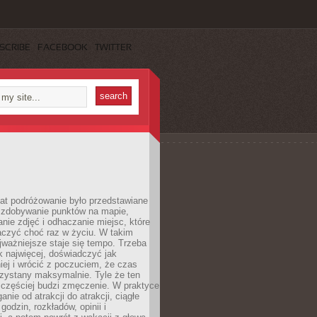
SCRIBE
FACEBOOK
TWITTER
lat podróżowanie było przedstawiane
o zdobywanie punktów na mapie,
nie zdjęć i odhaczanie miejsc, które
czyć choć raz w życiu. W takim
jważniejsze staje się tempo. Trzeba
k najwięcej, doświadczyć jak
iej i wrócić z poczuciem, że czas
rzystany maksymalnie. Tyle że ten
 częściej budzi zmęczenie. W praktyce
nie od atrakcji do atrakcji, ciągłe
godzin, rozkładów, opinii i