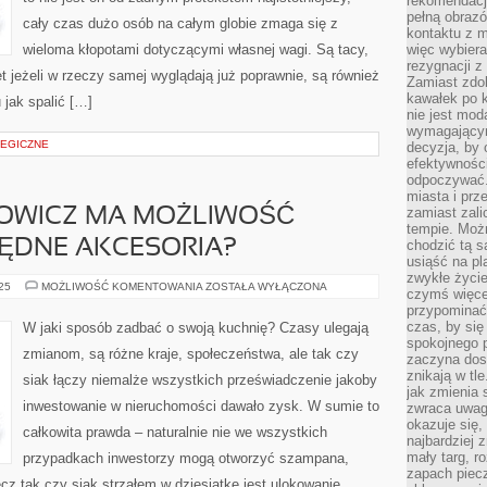
rekomendacji
pełną obraz
cały czas dużo osób na całym globie zmaga się z
kontaktu z 
wieloma kłopotami dotyczącymi własnej wagi. Są tacy,
więc wybiera
rezygnacji z
et jeżeli w rzeczy samej wyglądają już poprawnie, są również
Zamiast zdo
kawałek po 
 jak spalić […]
nie jest mod
wymagającym 
EGICZNE
decyzja, by 
efektywnośc
odpoczywać.
miasta i prz
zamiast zal
KOWICZ MA MOŻLIWOŚĆ
tempie. Możn
ĘDNE AKCESORIA?
chodzić tą s
usiąść na pl
zwykłe życie
GDZIE
025
MOŻLIWOŚĆ KOMENTOWANIA
ZOSTAŁA WYŁĄCZONA
czymś więcej
MAJSTERKOWICZ
przypominać 
MA
MOŻLIWOŚĆ
czas, by się
W jaki sposób zadbać o swoją kuchnię? Czasy ulegają
KUPOWAĆ
spokojnego 
NIEZBĘDNE
zmianom, są różne kraje, społeczeństwa, ale tak czy
AKCESORIA?
zaczyna dost
znikają w tl
siak łączy niemalże wszystkich przeświadczenie jakoby
jak zmienia 
inwestowanie w nieruchomości dawało zysk. W sumie to
zwraca uwagę
okazuje się,
całkowita prawda – naturalnie nie we wszystkich
najbardziej 
mały targ, r
przypadkach inwestorzy mogą otworzyć szampana,
zapach piec
z tak czy siak strzałem w dziesiątkę jest ulokowanie