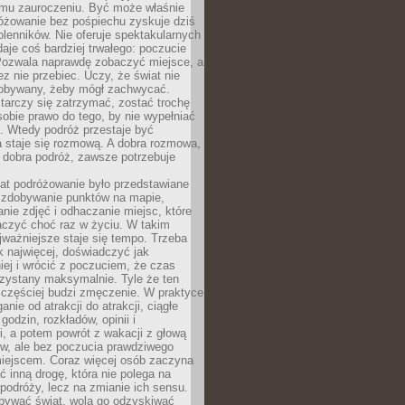
mu zauroczeniu. Być może właśnie
różowanie bez pośpiechu zyskuje dziś
olenników. Nie oferuje spektakularnych
 daje coś bardziej trwałego: poczucie
Pozwala naprawdę zobaczyć miejsce, a
ez nie przebiec. Uczy, że świat nie
obywany, żeby mógł zachwycać.
arczy się zatrzymać, zostać trochę
 sobie prawo do tego, by nie wypełniać
i. Wtedy podróż przestaje być
 staje się rozmową. A dobra rozmowa,
 dobra podróż, zawsze potrzebuje
lat podróżowanie było przedstawiane
o zdobywanie punktów na mapie,
nie zdjęć i odhaczanie miejsc, które
czyć choć raz w życiu. W takim
jważniejsze staje się tempo. Trzeba
k najwięcej, doświadczyć jak
iej i wrócić z poczuciem, że czas
rzystany maksymalnie. Tyle że ten
 częściej budzi zmęczenie. W praktyce
nie od atrakcji do atrakcji, ciągłe
godzin, rozkładów, opinii i
, a potem powrót z wakacji z głową
ów, ale bez poczucia prawdziwego
miejscem. Coraz więcej osób zaczyna
ć inną drogę, która nie polega na
 podróży, lecz na zmianie ich sensu.
bywać świat, wolą go odzyskiwać