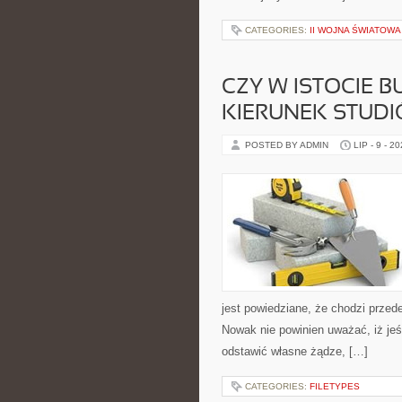
CATEGORIES:
II WOJNA ŚWIATOWA
CZY W ISTOCIE 
KIERUNEK STUD
POSTED BY ADMIN
LIP - 9 - 2
jest powiedziane, że chodzi przed
Nowak nie powinien uważać, iż jeś
odstawić własne żądze, […]
CATEGORIES:
FILETYPES