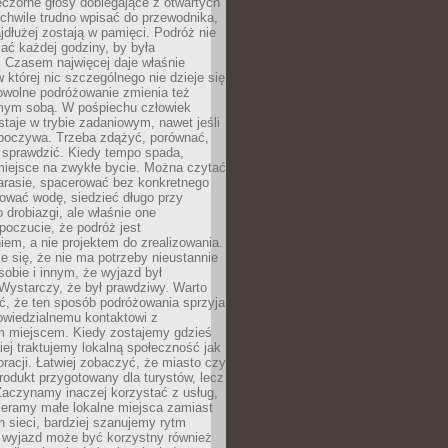
czorne głosy dobiegające z otwartych
 chwile trudno wpisać do przewodnika,
ajdłużej zostają w pamięci. Podróż nie
ać każdej godziny, by była
 Czasem najwięcej daje właśnie
w której nic szczególnego nie dzieje się
owolne podróżowanie zmienia też
amym sobą. W pośpiechu człowiek
taje w trybie zadaniowym, nawet jeśli
dpoczywa. Trzeba zdążyć, porównać,
 sprawdzić. Kiedy tempo spada,
miejsce na zwykłe bycie. Można czytać
arasie, spacerować bez konkretnego
ować wodę, siedzieć długo przy
o drobiazgi, ale właśnie one
poczucie, że podróż jest
em, a nie projektem do zrealizowania.
e się, że nie ma potrzeby nieustannie
obie i innym, że wyjazd był
Wystarczy, że był prawdziwy. Warto
ć, że ten sposób podróżowania sprzyja
owiedzialnemu kontaktowi z
 miejscem. Kiedy zostajemy gdzieś
ziej traktujemy lokalną społeczność jak
racji. Łatwiej zobaczyć, że miasto czy
produkt przygotowany dla turystów, lecz
Zaczynamy inaczej korzystać z usług,
ieramy małe lokalne miejsca zamiast
 sieci, bardziej szanujemy rytm
i wyjazd może być korzystny również