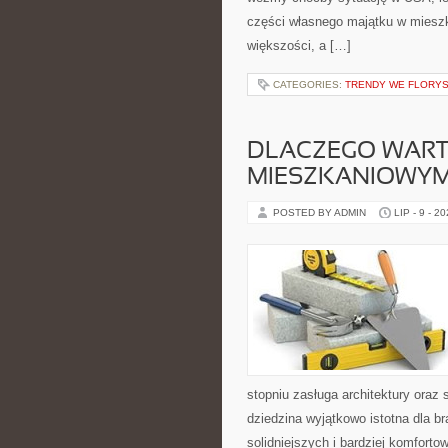
części własnego majątku w miesz
większości, a […]
CATEGORIES:
TRENDY WE FLORY
DLACZEGO WART
MIESZKANIOWY
POSTED BY ADMIN
LIP - 9 - 2
stopniu zasługa architektury oraz 
dziedzina wyjątkowo istotna dla b
solidniejszych i bardziej komfor