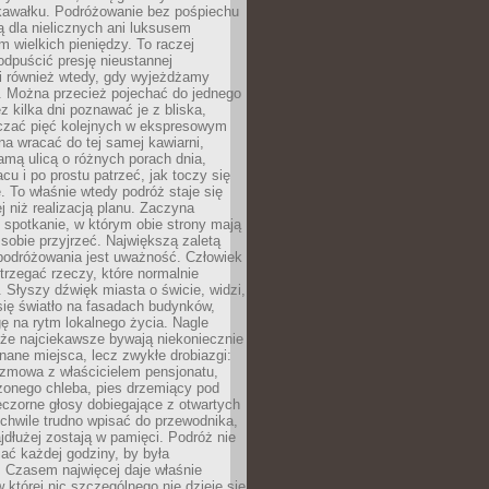
kawałku. Podróżowanie bez pośpiechu
ą dla nielicznych ani luksusem
wielkich pieniędzy. To raczej
odpuścić presję nieustannej
i również wtedy, gdy wyjeżdżamy
 Można przecież pojechać do jednego
ez kilka dni poznawać je z bliska,
iczać pięć kolejnych w ekspresowym
a wracać do tej samej kawiarni,
amą ulicą o różnych porach dnia,
acu i po prostu patrzeć, jak toczy się
. To właśnie wtedy podróż staje się
 niż realizacją planu. Zaczyna
spotkanie, w którym obie strony mają
 sobie przyjrzeć. Największą zaletą
podróżowania jest uważność. Człowiek
rzegać rzeczy, które normalnie
e. Słyszy dźwięk miasta o świcie, widzi,
się światło na fasadach budynków,
 na rytm lokalnego życia. Nagle
 że najciekawsze bywają niekoniecznie
znane miejsca, lecz zwykłe drobiazgi:
ozmowa z właścicielem pensjonatu,
zonego chleba, pies drzemiący pod
czorne głosy dobiegające z otwartych
 chwile trudno wpisać do przewodnika,
ajdłużej zostają w pamięci. Podróż nie
ać każdej godziny, by była
 Czasem najwięcej daje właśnie
w której nic szczególnego nie dzieje się