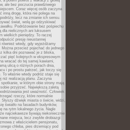
, a potem powrót z wakacji z głową
ów, ale bez poczucia prawdziwego
miejscem. Coraz więcej osób zaczyna
ć inną drogę, która nie polega na
 podróży, lecz na zmianie ich sensu.
bywać świat, wolą go odzyskiwać
kawałku. Podróżowanie bez pośpiechu
ą dla nielicznych ani luksusem
wielkich pieniędzy. To raczej
odpuścić presję nieustannej
i również wtedy, gdy wyjeżdżamy
 Można przecież pojechać do jednego
ez kilka dni poznawać je z bliska,
iczać pięć kolejnych w ekspresowym
a wracać do tej samej kawiarni,
amą ulicą o różnych porach dnia,
acu i po prostu patrzeć, jak toczy się
. To właśnie wtedy podróż staje się
 niż realizacją planu. Zaczyna
spotkanie, w którym obie strony mają
 sobie przyjrzeć. Największą zaletą
podróżowania jest uważność. Człowiek
rzegać rzeczy, które normalnie
e. Słyszy dźwięk miasta o świcie, widzi,
się światło na fasadach budynków,
 na rytm lokalnego życia. Nagle
 że najciekawsze bywają niekoniecznie
znane miejsca, lecz zwykłe drobiazgi:
ozmowa z właścicielem pensjonatu,
zonego chleba, pies drzemiący pod