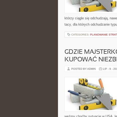
którzy ciągle się odchudzają, naw
tacy, dla których odchudzanie typu
CATEGORIES:
PLANOWANIE STRAT
GDZIE MAJSTER
KUPOWAĆ NIEZB
POSTED BY ADMIN
LIP - 9 - 2
weźmy choćby sytuację w USA, lec