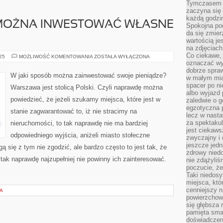
Tymczasem p
zaczyna się 
każdą godzi
 MOŻNA INWESTOWAĆ WŁASNE
Spokojna pod
da się zmier
wartością je
na zdjęciach
Co ciekawe, 
W
025
MOŻLIWOŚĆ KOMENTOWANIA
ZOSTAŁA WYŁĄCZONA
JAKI
oznaczać wy
SPOSÓB
dobrze spra
MOŻNA
W jaki sposób można zainwestować swoje pieniądze?
w małym mias
INWESTOWAĆ
WŁASNE
spacer po ni
Warszawa jest stolicą Polski. Czyli naprawdę można
PIENIĄDZE?
albo wyjazd
powiedzieć, że jeżeli szukamy miejsca, które jest w
zaledwie o g
egzotyczna p
stanie zagwarantować to, iż nie stracimy na
lecz w nasta
za spektakul
nieruchomości, to tak naprawdę nie ma bardziej
jest ciekaws
odpowiedniego wyjścia, aniżeli miasto stołeczne
zwyczajny i
jeszcze jedn
się z tym nie zgodzić, ale bardzo często to jest tak, że
zdrowy niedo
 tak naprawdę najzupełniej nie powinny ich zainteresować.
nie zdążyliś
poczucie, że
Taki niedosy
miejsca, któ
cenniejszy n
A
powierzchow
się głębsza 
pamięta sma
doświadczeni