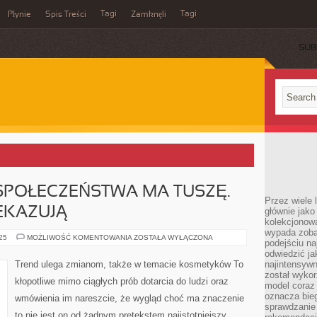
Tagi
Tagi
Płynie
Spis Treści
Zamknęli
SUB
SPOŁECZEŃSTWA MA TUSZĘ.
Przez wiele 
EKAZUJĄ
głównie jak
kolekcjonowa
wypada zoba
ISTOTNA
025
MOŻLIWOŚĆ KOMENTOWANIA
ZOSTAŁA WYŁĄCZONA
podejściu na
CZEŚĆ
SPOŁECZEŃSTWA
odwiedzić ja
MA
Trend ulega zmianom, także w temacie kosmetyków To
najintensywn
TUSZĘ.
został wyko
NAUKOWCY
kłopotliwe mimo ciągłych prób dotarcia do ludzi oraz
PRZEKAZUJĄ
model coraz
oznacza biega
wmówienia im nareszcie, że wygląd choć ma znaczenie
sprawdzanie 
to nie jest on od żadnym pretekstem najistotniejszy,