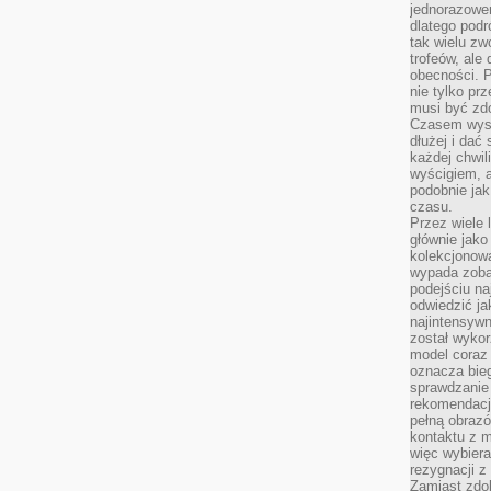
jednorazowe
dlatego pod
tak wielu zw
trofeów, ale
obecności. 
nie tylko prz
musi być zd
Czasem wyst
dłużej i dać
każdej chwil
wyścigiem, a
podobnie jak
czasu.
Przez wiele 
głównie jak
kolekcjonowa
wypada zoba
podejściu na
odwiedzić ja
najintensywn
został wyko
model coraz
oznacza biega
sprawdzanie 
rekomendacji
pełną obraz
kontaktu z 
więc wybiera
rezygnacji z
Zamiast zdo