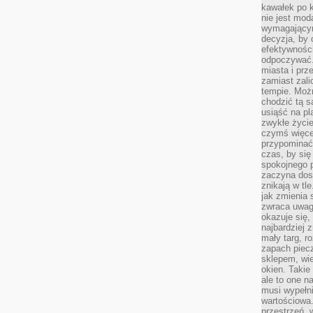
kawałek po 
nie jest mod
wymagającym 
decyzja, by 
efektywnośc
odpoczywać.
miasta i prz
zamiast zal
tempie. Możn
chodzić tą s
usiąść na pl
zwykłe życie
czymś więcej
przypominać 
czas, by się
spokojnego 
zaczyna dost
znikają w tl
jak zmienia 
zwraca uwagę
okazuje się,
najbardziej 
mały targ, r
zapach piec
sklepem, wie
okien. Takie
ale to one n
musi wypełni
wartościowa.
przestrzeń, 