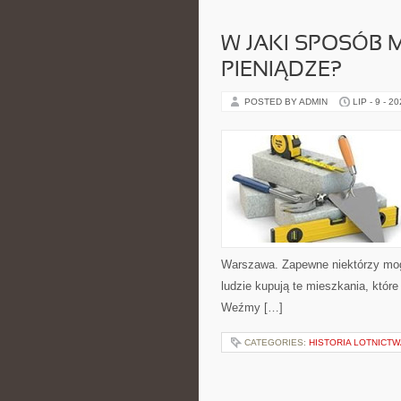
W JAKI SPOSÓB
PIENIĄDZE?
POSTED BY ADMIN
LIP - 9 - 2
Warszawa. Zapewne niektórzy mogą 
ludzie kupują te mieszkania, które
Weźmy […]
CATEGORIES:
HISTORIA LOTNICTW