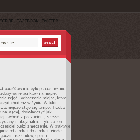
SCRIBE
FACEBOOK
TWITTER
lat podróżowanie było przedstawiane
o zdobywanie punktów na mapie,
nie zdjęć i odhaczanie miejsc, które
czyć choć raz w życiu. W takim
jważniejsze staje się tempo. Trzeba
k najwięcej, doświadczyć jak
iej i wrócić z poczuciem, że czas
rzystany maksymalnie. Tyle że ten
 częściej budzi zmęczenie. W praktyce
nie od atrakcji do atrakcji, ciągłe
godzin, rozkładów, opinii i