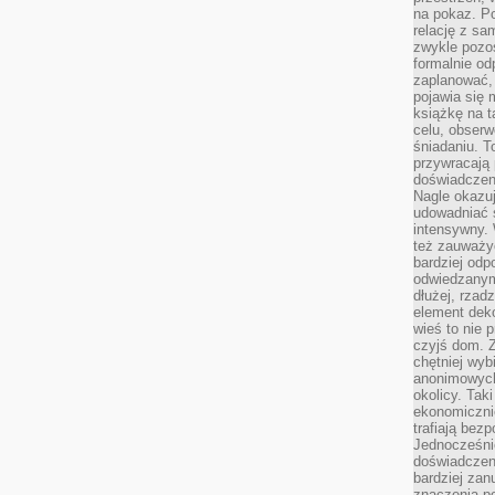
na pokaz. P
relację z s
zwykle pozos
formalnie o
zaplanować,
pojawia się 
książkę na t
celu, obserw
śniadaniu. T
przywracają 
doświadczeni
Nagle okazuj
udowadniać s
intensywny. 
też zauważy
bardziej odp
odwiedzanym
dłużej, rzad
element deko
wieś to nie 
czyjś dom. 
chętniej wyb
anonimowych
okolicy. Tak
ekonomiczni
trafiają bez
Jednocześni
doświadczeni
bardziej zan
znaczenia poz