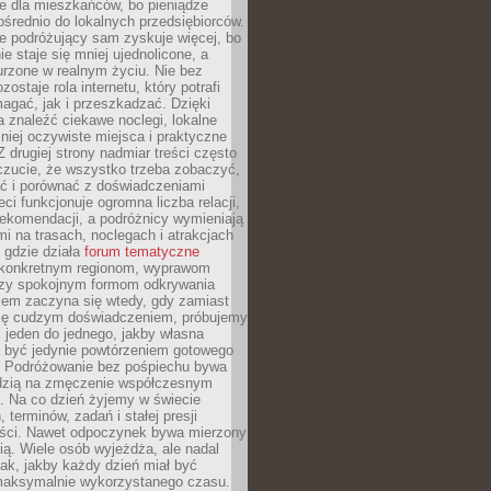
e dla mieszkańców, bo pieniądze
pośrednio do lokalnych przedsiębiorców.
e podróżujący sam zyskuje więcej, bo
e staje się mniej ujednolicone, a
urzone w realnym życiu. Nie bez
ostaje rola internetu, który potrafi
agać, jak i przeszkadzać. Dzięki
 znaleźć ciekawe noclegi, lokalne
mniej oczywiste miejsca i praktyczne
 drugiej strony nadmiar treści często
czucie, że wszystko trzeba zobaczyć,
ać i porównać z doświadczeniami
eci funkcjonuje ogromna liczba relacji,
rekomendacji, a podróżnicy wymieniają
i na trasach, noclegach i atrakcjach
 gdzie działa
forum tematyczne
konkretnym regionom, wyprawom
zy spokojnym formom odkrywania
lem zaczyna się wtedy, gdy zamiast
się cudzym doświadczeniem, próbujemy
 jeden do jednego, jakby własna
a być jedynie powtórzeniem gotowego
. Podróżowanie bez pośpiechu bywa
dzią na zmęczenie współczesnym
. Na co dzień żyjemy w świecie
 terminów, zadań i stałej presji
ści. Nawet odpoczynek bywa mierzony
ą. Wiele osób wyjeżdża, ale nadal
tak, jakby każdy dzień miał być
maksymalnie wykorzystanego czasu.