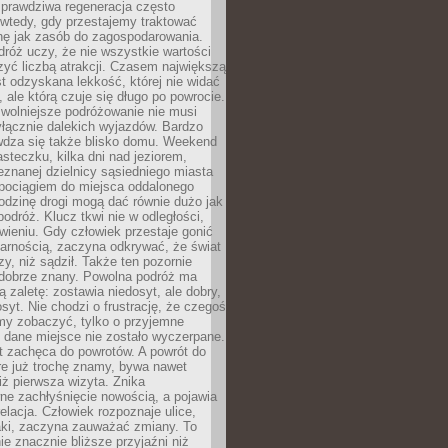
rawdziwa regeneracja często
wtedy, gdy przestajemy traktować
nę jak zasób do zagospodarowania.
róż uczy, że nie wszystkie wartości
zyć liczbą atrakcji. Czasem największą
st odzyskana lekkość, której nie widać
, ale którą czuje się długo po powrocie.
wolniejsze podróżowanie nie musi
łącznie dalekich wyjazdów. Bardzo
wdza się także blisko domu. Weekend
teczku, kilka dni nad jeziorem,
eznanej dzielnicy sąsiedniego miasta
 pociągiem do miejsca oddalonego
odzinę drogi mogą dać równie dużo jak
odróż. Klucz tkwi nie w odległości,
wieniu. Gdy człowiek przestaje gonić
arnością, zaczyna odkrywać, że świat
zy, niż sądził. Także ten pozornie
 dobrze znany. Powolna podróż ma
ą zaletę: zostawia niedosyt, ale dobry,
syt. Nie chodzi o frustrację, że czegoś
my zobaczyć, tylko o przyjemne
 dane miejsce nie zostało wyczerpane.
t zachęca do powrotów. A powrót do
re już trochę znamy, bywa nawet
iż pierwsza wizyta. Znika
ne zachłyśnięcie nowością, a pojawia
relacja. Człowiek rozpoznaje ulice,
ki, zaczyna zauważać zmiany. To
e znacznie bliższe przyjaźni niż