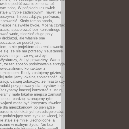
owolne podróżowanie zmienia też
amym sobą. W pośpiechu człowiek
taje w trybie zadaniowym, nawet jeśli
dpoczywa. Trzeba zdążyć, porównać,
 sprawdzić. Kiedy tempo spada,
miejsce na zwykłe bycie. Można czytać
arasie, spacerować bez konkretnego
ować wodę, siedzieć długo przy
o drobiazgi, ale właśnie one
poczucie, że podróż jest
em, a nie projektem do zrealizowania.
e się, że nie ma potrzeby nieustannie
obie i innym, że wyjazd był
Wystarczy, że był prawdziwy. Warto
ć, że ten sposób podróżowania sprzyja
owiedzialnemu kontaktowi z
 miejscem. Kiedy zostajemy gdzieś
ziej traktujemy lokalną społeczność jak
racji. Łatwiej zobaczyć, że miasto czy
produkt przygotowany dla turystów, lecz
Zaczynamy inaczej korzystać z usług,
ieramy małe lokalne miejsca zamiast
 sieci, bardziej szanujemy rytm
i wyjazd może być korzystny również
e dla mieszkańców, bo pieniądze
pośrednio do lokalnych przedsiębiorców.
e podróżujący sam zyskuje więcej, bo
e staje się mniej ujednolicone, a
urzone w realnym życiu. Nie bez
ostaje rola internetu, który potrafi