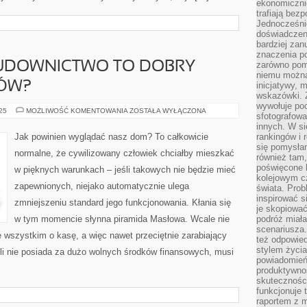
ekonomiczni
trafiają bez
Jednocześni
doświadczeni
bardziej zan
znaczenia poz
BUDOWNICTWO TO DOBRY
zarówno pom
niemu można
IÓW?
inicjatywy, 
wskazówki. Z
wywołuje po
CZY
025
MOŻLIWOŚĆ KOMENTOWANIA
ZOSTAŁA WYŁĄCZONA
sfotografow
W
ISTOCIE
innych. W si
BUDOWNICTWO
Jak powinien wyglądać nasz dom? To całkowicie
rankingów i 
TO
się pomysłam
DOBRY
normalne, że cywilizowany człowiek chciałby mieszkać
KIERUNEK
również tam,
STUDIÓW?
poświęcone 
w pięknych warunkach – jeśli takowych nie będzie mieć
kolejowym c
zapewnionych, niejako automatycznie ulega
świata. Prob
inspirować 
zmniejszeniu standard jego funkcjonowania. Kłania się
je skopiować
w tym momencie słynna piramida Masłowa. Wcale nie
podróż miał
scenariusza
e wszystkim o kasę, a więc nawet przeciętnie zarabiający
też odpowie
stylem życia
li nie posiada za dużo wolnych środków finansowych, musi
powiadomień,
produktywno
skuteczności
funkcjonuje 
raportem z 