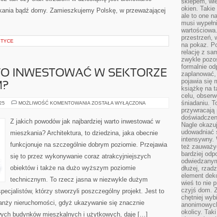
sklepem, wie
okien. Takie
kania bądź domy. Zamieszkujemy Polskę, w przeważającej
ale to one n
musi wypełni
wartościowa.
przestrzeń, 
STYCE
na pokaz. P
relację z s
zwykle pozos
formalnie o
O INWESTOWAĆ W SEKTORZE
zaplanować,
pojawia się 
M?
książkę na t
celu, obserw
śniadaniu. T
DLACZEGO
025
MOŻLIWOŚĆ KOMENTOWANIA
ZOSTAŁA WYŁĄCZONA
WARTO
przywracają 
INWESTOWAĆ
doświadczeni
W
Z jakich powodów jak najbardziej warto inwestować w
SEKTORZE
Nagle okazuj
MIESZKANIOWYM?
udowadniać s
mieszkania? Architektura, to dziedzina, jaka obecnie
intensywny. 
funkcjonuje na szczególnie dobrym poziomie. Przejawia
też zauważy
bardziej odp
się to przez wykonywanie coraz atrakcyjniejszych
odwiedzanym
obiektów i także na dużo wyższym poziomie
dłużej, rzad
element deko
technicznym. To rzecz jasna w niezwykle dużym
wieś to nie 
czyjś dom. 
specjalistów, którzy stworzyli poszczególny projekt. Jest to
chętniej wyb
ranży nieruchomości, gdyż ukazywanie się znacznie
anonimowych
okolicy. Tak
towych budynków mieszkalnych i użytkowych, daje […]