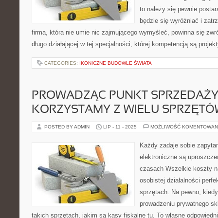
to należy się pewnie postar
będzie się wyróżniać i zat
firma, która nie umie nic zajmującego wymyśleć, powinna się zwróc
długo działającej w tej specjalności, której kompetencją są proje
CATEGORIES:
IKONICZNE BUDOWLE ŚWIATA
PROWADZĄC PUNKT SPRZEDAŻ
KORZYSTAMY Z WIELU SPRZĘT
POSTED BY ADMIN
LIP - 11 - 2025
MOŻLIWOŚĆ KOMENTOWAN
Każdy zadaje sobie zapytan
elektroniczne są uproszc
czasach Wszelkie koszty n
osobistej działalności perfe
sprzętach. Na pewno, kiedy
prowadzeniu prywatnego sk
takich sprzętach, jakim są kasy fiskalne tu. To własne odpowiedni