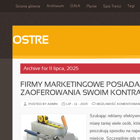
Archiwum
O.N.A
Tagi
Strona główna
Płynie
Spis Treści
OSTRE
Archive for 11 lipca, 2025
FIRMY MARKETINGOWE POSIADA
ZAOFEROWANIA SWOIM KONTR
POSTED BY ADMIN
LIP - 11 - 2025
MOŻLIWOŚĆ KOMENTOWAN
Szukając reklamy efektywne
miarę taniej wiele osób, któ
poszukują sposobu na najw
mieście. Szczególnie gdy 