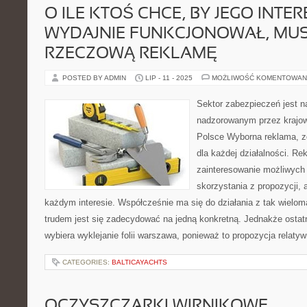
O ILE KTOŚ CHCE, BY JEGO INTER
WYDAJNIE FUNKCJONOWAŁ, MUS
RZECZOWĄ REKLAMĘ
POSTED BY ADMIN
LIP - 11 - 2025
MOŻLIWOŚĆ KOMENTOWAN
Sektor zabezpieczeń jest 
nadzorowanym przez krajow
Polsce Wyborna reklama, z
dla każdej działalności. Re
zainteresowanie możliwych 
skorzystania z propozycji, a
każdym interesie. Współcześnie ma się do działania z tak wielom
trudem jest się zadecydować na jedną konkretną. Jednakże ostat
wybiera wyklejanie folii warszawa, ponieważ to propozycja relatyw
CATEGORIES:
BALTICAYACHTS
OCZYSZCZARKI WIRNIKOWE