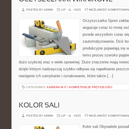
POSTED BY ADMIN
LIP - 11 - 2025
MOŻLIWOŚĆ KOMENTOWAN
Oczyszczarka Sporo zakład
angażuje coraz to mniej os
przede wszystkim coraz w
zautomatyzowania. Dziś b
produkcyjne pojawiają się w
temu proces szeroko pojęt
dużo szybciej oraz o wiele sprawniej. Duże znaczenie mają nowocz
dzięki którym nadzwyczaj szybko odbywa się napełnianie poszc
następnie ich zamykanie i oznakowanie, które także […]
CATEGORIES:
KARIERA W IT I KOMPETENCJE PRZYSZŁOŚCI
KOLOR SALI
POSTED BY ADMIN
LIP - 11 - 2025
MOŻLIWOŚĆ KOMENTOWAN
Kolor sali Obywatele posia