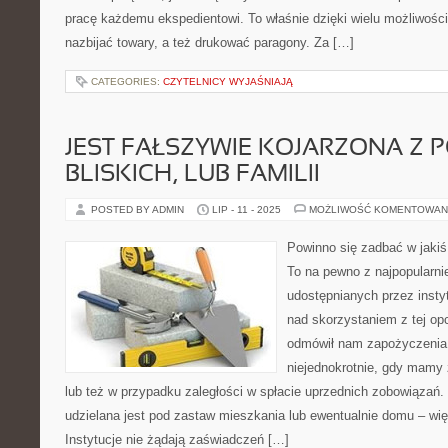
pracę każdemu ekspedientowi. To właśnie dzięki wielu możliwośc
nazbijać towary, a też drukować paragony. Za […]
CATEGORIES:
CZYTELNICY WYJAŚNIAJĄ
JEST FAŁSZYWIE KOJARZONA Z 
BLISKICH, LUB FAMILII
POSTED BY ADMIN
LIP - 11 - 2025
MOŻLIWOŚĆ KOMENTOWAN
Powinno się zadbać w jakiś
To na pewno z najpopularn
udostępnianych przez insty
nad skorzystaniem z tej opc
odmówił nam zapożyczenia. 
niejednokrotnie, gdy mamy
lub też w przypadku zaległości w spłacie uprzednich zobowiązań
udzielana jest pod zastaw mieszkania lub ewentualnie domu – wię
Instytucje nie żądają zaświadczeń […]