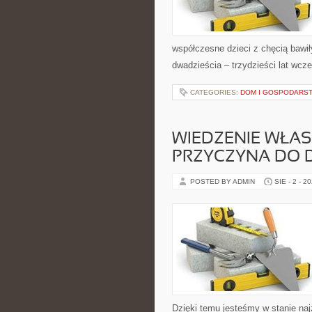
współczesne dzieci z chęcią bawiły
dwadzieścia – trzydzieści lat wcze
CATEGORIES:
DOM I GOSPODARS
WIEDZENIE WŁAS
PRZYCZYNA DO 
POSTED BY ADMIN
SIE - 2 - 2
Dzięki temu jesteśmy w stanie naj