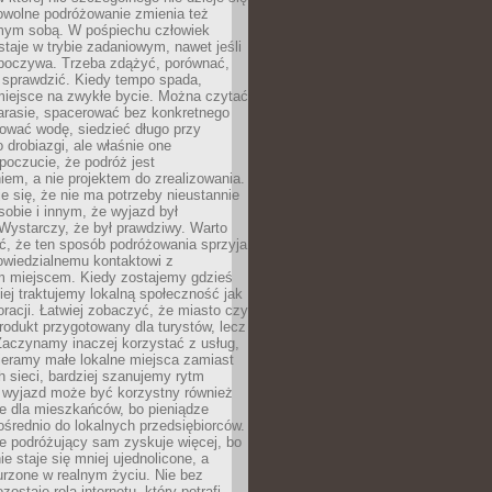
owolne podróżowanie zmienia też
amym sobą. W pośpiechu człowiek
taje w trybie zadaniowym, nawet jeśli
dpoczywa. Trzeba zdążyć, porównać,
 sprawdzić. Kiedy tempo spada,
miejsce na zwykłe bycie. Można czytać
arasie, spacerować bez konkretnego
ować wodę, siedzieć długo przy
o drobiazgi, ale właśnie one
poczucie, że podróż jest
em, a nie projektem do zrealizowania.
e się, że nie ma potrzeby nieustannie
obie i innym, że wyjazd był
Wystarczy, że był prawdziwy. Warto
ć, że ten sposób podróżowania sprzyja
owiedzialnemu kontaktowi z
 miejscem. Kiedy zostajemy gdzieś
ziej traktujemy lokalną społeczność jak
racji. Łatwiej zobaczyć, że miasto czy
produkt przygotowany dla turystów, lecz
Zaczynamy inaczej korzystać z usług,
ieramy małe lokalne miejsca zamiast
 sieci, bardziej szanujemy rytm
i wyjazd może być korzystny również
e dla mieszkańców, bo pieniądze
pośrednio do lokalnych przedsiębiorców.
e podróżujący sam zyskuje więcej, bo
e staje się mniej ujednolicone, a
urzone w realnym życiu. Nie bez
ostaje rola internetu, który potrafi