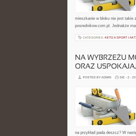
mieszkanie w bloku nie jest takie 
posrednikow.com.pl. Jednakże mało
CATEGORIES:
KETO A SPORT I AK
NA WYBRZEŻU M
ORAZ USPOKAJA
POSTED BY ADMIN
SIE - 2 - 2
na przykład pada deszcz? W nastę