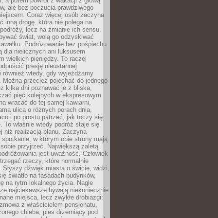
, a potem powrót z wakacji z głową
ów, ale bez poczucia prawdziwego
miejscem. Coraz więcej osób zaczyna
ć inną drogę, która nie polega na
 podróży, lecz na zmianie ich sensu.
bywać świat, wolą go odzyskiwać
kawałku. Podróżowanie bez pośpiechu
ą dla nielicznych ani luksusem
wielkich pieniędzy. To raczej
odpuścić presję nieustannej
i również wtedy, gdy wyjeżdżamy
 Można przecież pojechać do jednego
ez kilka dni poznawać je z bliska,
iczać pięć kolejnych w ekspresowym
a wracać do tej samej kawiarni,
amą ulicą o różnych porach dnia,
acu i po prostu patrzeć, jak toczy się
. To właśnie wtedy podróż staje się
 niż realizacją planu. Zaczyna
spotkanie, w którym obie strony mają
 sobie przyjrzeć. Największą zaletą
podróżowania jest uważność. Człowiek
rzegać rzeczy, które normalnie
e. Słyszy dźwięk miasta o świcie, widzi,
się światło na fasadach budynków,
 na rytm lokalnego życia. Nagle
 że najciekawsze bywają niekoniecznie
znane miejsca, lecz zwykłe drobiazgi:
ozmowa z właścicielem pensjonatu,
zonego chleba, pies drzemiący pod