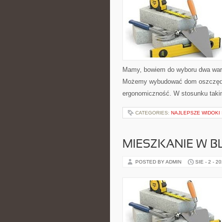
Mamy, bowiem do wyboru dwa waria
Możemy wybudować dom oszczędzaj
ergonomiczność. W stosunku taki
CATEGORIES:
NAJLEPSZE WIDOKI
MIESZKANIE W 
POSTED BY ADMIN
SIE - 2 - 2