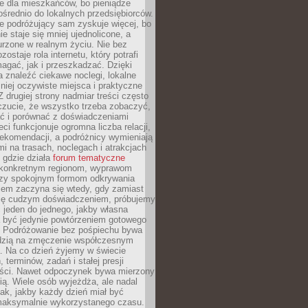
e dla mieszkańców, bo pieniądze
pośrednio do lokalnych przedsiębiorców.
e podróżujący sam zyskuje więcej, bo
e staje się mniej ujednolicone, a
urzone w realnym życiu. Nie bez
ostaje rola internetu, który potrafi
agać, jak i przeszkadzać. Dzięki
 znaleźć ciekawe noclegi, lokalne
mniej oczywiste miejsca i praktyczne
 drugiej strony nadmiar treści często
czucie, że wszystko trzeba zobaczyć,
ać i porównać z doświadczeniami
eci funkcjonuje ogromna liczba relacji,
rekomendacji, a podróżnicy wymieniają
i na trasach, noclegach i atrakcjach
 gdzie działa
forum tematyczne
konkretnym regionom, wyprawom
zy spokojnym formom odkrywania
lem zaczyna się wtedy, gdy zamiast
się cudzym doświadczeniem, próbujemy
 jeden do jednego, jakby własna
a być jedynie powtórzeniem gotowego
. Podróżowanie bez pośpiechu bywa
dzią na zmęczenie współczesnym
. Na co dzień żyjemy w świecie
 terminów, zadań i stałej presji
ści. Nawet odpoczynek bywa mierzony
ą. Wiele osób wyjeżdża, ale nadal
tak, jakby każdy dzień miał być
maksymalnie wykorzystanego czasu.