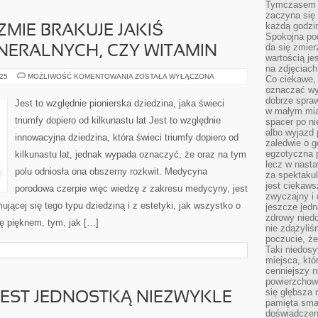
Tymczasem p
zaczyna się 
każdą godzi
ZMIE BRAKUJE JAKIŚ
Spokojna pod
da się zmier
NERALNYCH, CZY WITAMIN
wartością je
na zdjęciach
JEŻELI
025
MOŻLIWOŚĆ KOMENTOWANIA
ZOSTAŁA WYŁĄCZONA
Co ciekawe, 
W
oznaczać wy
ORGANIZMIE
BRAKUJE
dobrze spra
Jest to względnie pionierska dziedzina, jaka świeci
JAKIŚ
w małym mias
SKŁADNIKÓW
triumfy dopiero od kilkunastu lat Jest to względnie
spacer po ni
MINERALNYCH,
CZY
albo wyjazd
innowacyjna dziedzina, która świeci triumfy dopiero od
WITAMIN
zaledwie o g
egzotyczna p
kilkunastu lat, jednak wypada oznaczyć, że oraz na tym
lecz w nasta
polu odniosła ona obszerny rozkwit. Medycyna
za spektakul
jest ciekaws
porodowa czerpie więc wiedzę z zakresu medycyny, jest
zwyczajny i
jącej się tego typu dziedziną i z estetyki, jak wszystko o
jeszcze jedn
zdrowy niedo
się pięknem, tym, jak […]
nie zdążyliś
poczucie, że
Taki niedosy
miejsca, któ
cenniejszy n
powierzchow
się głębsza 
JEST JEDNOSTKĄ NIEZWYKLE
pamięta sma
doświadczeni