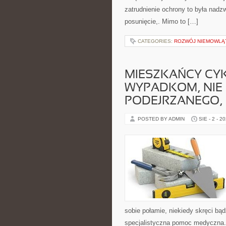
zatrudnienie ochrony to była nadz
posunięcie,. Mimo to […]
CATEGORIES:
ROZWÓJ NIEMOWLĄ
MIESZKAŃCY CYK
WYPADKOM, NIE 
PODEJRZANEGO,
POSTED BY ADMIN
SIE - 2 - 2
sobie połamie, niekiedy skręci bą
specjalistyczna pomoc medyczna. 