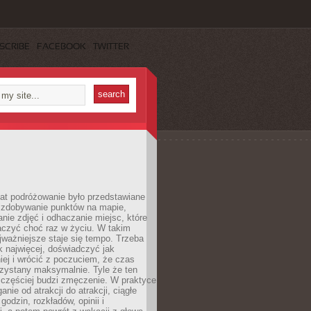
SCRIBE
FACEBOOK
TWITTER
lat podróżowanie było przedstawiane
o zdobywanie punktów na mapie,
nie zdjęć i odhaczanie miejsc, które
czyć choć raz w życiu. W takim
jważniejsze staje się tempo. Trzeba
k najwięcej, doświadczyć jak
iej i wrócić z poczuciem, że czas
rzystany maksymalnie. Tyle że ten
 częściej budzi zmęczenie. W praktyce
nie od atrakcji do atrakcji, ciągłe
godzin, rozkładów, opinii i