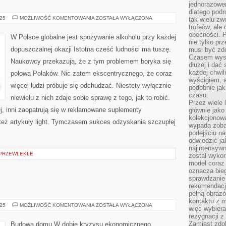
jednorazowe
dlatego pod
ISTOTA
025
MOŻLIWOŚĆ KOMENTOWANIA
ZOSTAŁA WYŁĄCZONA
tak wielu zw
LUDZKA
trofeów, ale
JEST
obecności. 
JEDNOSTKĄ
W Polsce globalne jest spożywanie alkoholu przy każdej
NIEZWYKLE
nie tylko prz
TRUDNĄ
dopuszczalnej okazji Istotna cześć ludności ma tuszę.
musi być zd
Czasem wyst
Naukowcy przekazują, że z tym problemem boryka się
dłużej i dać
każdej chwil
połowa Polaków. Nic zatem ekscentrycznego, że coraz
wyścigiem, a
więcej ludzi próbuje się odchudzać. Niestety wyłącznie
podobnie jak
czasu.
niewielu z nich zdaje sobie sprawę z tego, jak to robić.
Przez wiele 
ej, inni zaopatrują się w reklamowane suplementy
głównie jak
kolekcjonowa
eż artykuły light. Tymczasem sukces odzyskania szczupłej
wypada zoba
podejściu na
odwiedzić ja
najintensywn
 PRZEWLEKŁE
został wyko
model coraz
oznacza biega
sprawdzanie 
rekomendacji
pełną obraz
kontaktu z 
PŁYWALNIA
025
MOŻLIWOŚĆ KOMENTOWANIA
ZOSTAŁA WYŁĄCZONA
więc wybiera
rezygnacji z
Zamiast zdo
Budowa domu W dobie kryzysu ekonomicznego