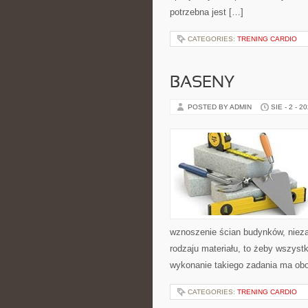
potrzebna jest […]
CATEGORIES:
TRENING CARDIO
BASENY
POSTED BY ADMIN
SIE - 2 - 2
wznoszenie ścian budynków, nieza
rodzaju materiału, to żeby wszys
wykonanie takiego zadania ma obo
CATEGORIES:
TRENING CARDIO