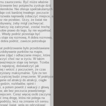
mu zauroczeniu. Być może właśnie
różowanie bez pośpiechu zyskuje dziś
olenników. Nie oferuje spektakularnych
 daje coś bardziej trwałego: poczucie
Pozwala naprawdę zobaczyć miejsce, a
ez nie przebiec. Uczy, że świat nie
obywany, żeby mógł zachwycać.
arczy się zatrzymać, zostać trochę
 sobie prawo do tego, by nie wypełniać
i. Wtedy podróż przestaje być
 staje się rozmową. A dobra rozmowa,
 dobra podróż, zawsze potrzebuje
lat podróżowanie było przedstawiane
o zdobywanie punktów na mapie,
nie zdjęć i odhaczanie miejsc, które
czyć choć raz w życiu. W takim
jważniejsze staje się tempo. Trzeba
k najwięcej, doświadczyć jak
iej i wrócić z poczuciem, że czas
rzystany maksymalnie. Tyle że ten
 częściej budzi zmęczenie. W praktyce
nie od atrakcji do atrakcji, ciągłe
godzin, rozkładów, opinii i
, a potem powrót z wakacji z głową
ów, ale bez poczucia prawdziwego
miejscem. Coraz więcej osób zaczyna
ć inną drogę, która nie polega na
 podróży, lecz na zmianie ich sensu.
bywać świat, wolą go odzyskiwać