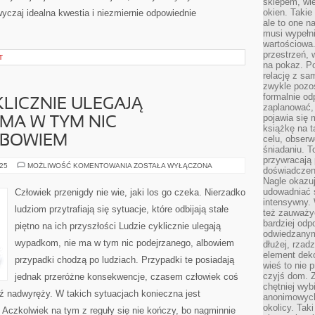
sklepem, wie
okien. Takie
wyczaj idealna kwestia i niezmiernie odpowiednie
ale to one n
musi wypełni
wartościowa.
przestrzeń, 
T
na pokaz. P
relację z s
zwykle pozos
formalnie o
LICZNIE ULEGAJĄ
zaplanować,
pojawia się 
MA W TYM NIC
książkę na t
 BOWIEM
celu, obserw
śniadaniu. T
przywracają 
MIESZKAŃCY
025
MOŻLIWOŚĆ KOMENTOWANIA
ZOSTAŁA WYŁĄCZONA
doświadczeni
CYKLICZNIE
Nagle okazuj
ULEGAJĄ
WYPADKOM,
udowadniać s
Człowiek przenigdy nie wie, jaki los go czeka. Nierzadko
NIE
intensywny. 
MA
ludziom przytrafiają się sytuacje, które odbijają stałe
W
też zauważy
TYM
bardziej odp
piętno na ich przyszłości Ludzie cyklicznie ulegają
NIC
odwiedzanym
PODEJRZANEGO,
wypadkom, nie ma w tym nic podejrzanego, albowiem
BOWIEM
dłużej, rzad
element deko
przypadki chodzą po ludziach. Przypadki te posiadają
wieś to nie 
czyjś dom. 
jednak przeróżne konsekwencje, czasem człowiek coś
chętniej wyb
dź nadwyręży. W takich sytuacjach konieczna jest
anonimowych
okolicy. Tak
Aczkolwiek na tym z reguły się nie kończy, bo nagminnie