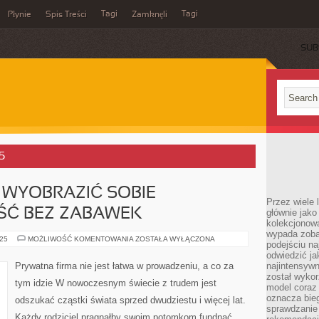
Tagi
Tagi
Płynie
Spis Treści
Zamknęli
SUB
5
 WYOBRAZIĆ SOBIE
Przez wiele 
ŚĆ BEZ ZABAWEK
głównie jak
kolekcjonowa
wypada zoba
TRUDNO
025
MOŻLIWOŚĆ KOMENTOWANIA
ZOSTAŁA WYŁĄCZONA
podejściu na
BYŁOBY
WYOBRAZIĆ
odwiedzić ja
SOBIE
Prywatna firma nie jest łatwa w prowadzeniu, a co za
najintensywn
NIEPEŁNOLETNOŚĆ
został wyko
BEZ
tym idzie W nowoczesnym świecie z trudem jest
ZABAWEK
model coraz
oznacza biega
odszukać cząstki świata sprzed dwudziestu i więcej lat.
sprawdzanie 
Każdy rodziciel pragnąłby swoim potomkom fundnąć