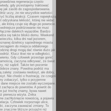
rawdziwa regeneracja często
wtedy, gdy przestajemy traktować
nę jak zasób do zagospodarowania.
róż uczy, że nie wszystkie wartości
zyć liczbą atrakcji. Czasem największą
st odzyskana lekkość, której nie widać
, ale którą czuje się długo po powrocie.
wolniejsze podróżowanie nie musi
łącznie dalekich wyjazdów. Bardzo
wdza się także blisko domu. Weekend
teczku, kilka dni nad jeziorem,
eznanej dzielnicy sąsiedniego miasta
 pociągiem do miejsca oddalonego
odzinę drogi mogą dać równie dużo jak
odróż. Klucz tkwi nie w odległości,
wieniu. Gdy człowiek przestaje gonić
arnością, zaczyna odkrywać, że świat
zy, niż sądził. Także ten pozornie
 dobrze znany. Powolna podróż ma
ą zaletę: zostawia niedosyt, ale dobry,
syt. Nie chodzi o frustrację, że czegoś
my zobaczyć, tylko o przyjemne
 dane miejsce nie zostało wyczerpane.
t zachęca do powrotów. A powrót do
re już trochę znamy, bywa nawet
iż pierwsza wizyta. Znika
ne zachłyśnięcie nowością, a pojawia
relacja. Człowiek rozpoznaje ulice,
ki, zaczyna zauważać zmiany. To
e znacznie bliższe przyjaźni niż