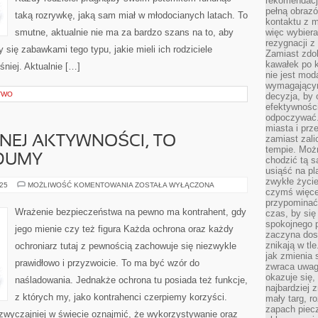
rekomendacji
pełną obraz
taką rozrywkę, jaką sam miał w młodocianych latach. To
kontaktu z 
smutne, aktualnie nie ma za bardzo szans na to, aby
więc wybiera
rezygnacji z
 się zabawkami tego typu, jakie mieli ich rodziciele
Zamiast zdo
kawałek po 
śniej. Aktualnie […]
nie jest mod
wymagającym 
TWO
decyzja, by 
efektywnośc
odpoczywać.
miasta i prz
zamiast zal
NEJ AKTYWNOŚCI, TO
tempie. Możn
DUMY
chodzić tą s
usiąść na pl
zwykłe życie
WIEDZENIE
025
MOŻLIWOŚĆ KOMENTOWANIA
ZOSTAŁA WYŁĄCZONA
czymś więcej
WŁASNEJ
AKTYWNOŚCI,
przypominać 
TO
Wrażenie bezpieczeństwa na pewno ma kontrahent, gdy
czas, by się
PRZYCZYNA
spokojnego 
DO
jego mienie czy też figura Każda ochrona oraz każdy
DUMY
zaczyna dost
znikają w tl
ochroniarz tutaj z pewnością zachowuje się niezwykle
jak zmienia 
prawidłowo i przyzwoicie. To ma być wzór do
zwraca uwagę
okazuje się,
naśladowania. Jednakże ochrona tu posiada też funkcje,
najbardziej 
z których my, jako kontrahenci czerpiemy korzyści.
mały targ, r
zapach piec
zwyczajniej w świecie oznajmić, że wykorzystywanie oraz