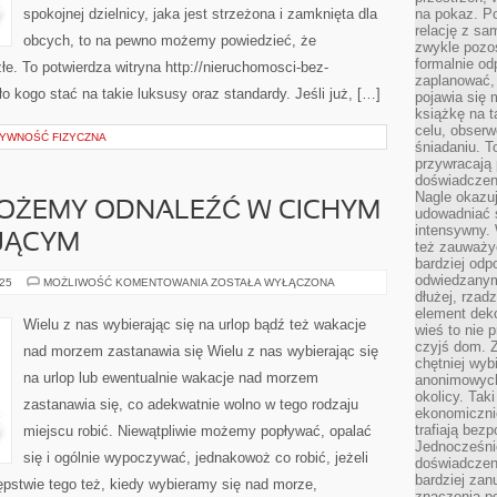
spokojnej dzielnicy, jaka jest strzeżona i zamknięta dla
na pokaz. P
relację z s
obcych, to na pewno możemy powiedzieć, że
zwykle pozos
formalnie o
złe. To potwierdza witryna http://nieruchomosci-bez-
zaplanować,
 kogo stać na takie luksusy oraz standardy. Jeśli już, […]
pojawia się 
książkę na t
celu, obserw
TYWNOŚĆ FIZYCZNA
śniadaniu. T
przywracają 
doświadczeni
Nagle okazuj
OŻEMY ODNALEŹĆ W CICHYM
udowadniać s
intensywny. 
JĄCYM
też zauważy
bardziej odp
odwiedzanym
NA
025
MOŻLIWOŚĆ KOMENTOWANIA
ZOSTAŁA WYŁĄCZONA
WYBRZEŻU
dłużej, rzad
MOŻEMY
element deko
ODNALEŹĆ
Wielu z nas wybierając się na urlop bądź też wakacje
wieś to nie 
W
CICHYM
czyjś dom. 
nad morzem zastanawia się Wielu z nas wybierając się
ORAZ
chętniej wyb
USPOKAJAJĄCYM
na urlop lub ewentualnie wakacje nad morzem
anonimowych
okolicy. Tak
zastanawia się, co adekwatnie wolno w tego rodzaju
ekonomiczni
trafiają bez
miejscu robić. Niewątpliwie możemy popływać, opalać
Jednocześni
się i ogólnie wypoczywać, jednakowoż co robić, jeżeli
doświadczeni
bardziej zan
pstwie tego też, kiedy wybieramy się nad morze,
znaczenia poz