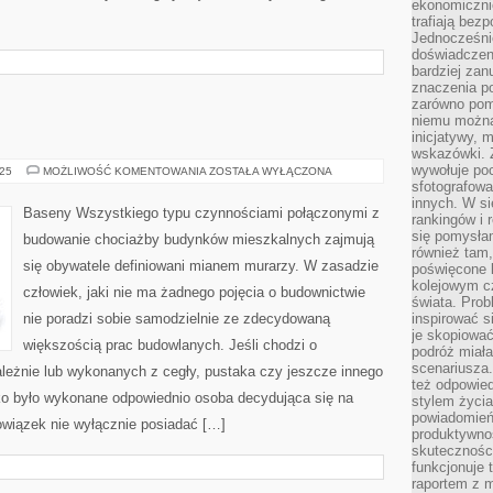
ekonomiczni
trafiają bez
Jednocześni
doświadczeni
bardziej zan
znaczenia poz
zarówno pom
niemu można
inicjatywy, 
wskazówki. Z
wywołuje po
BASENY
025
MOŻLIWOŚĆ KOMENTOWANIA
ZOSTAŁA WYŁĄCZONA
sfotografow
innych. W si
Baseny Wszystkiego typu czynnościami połączonymi z
rankingów i 
się pomysłam
budowanie chociażby budynków mieszkalnych zajmują
również tam,
się obywatele definiowani mianem murarzy. W zasadzie
poświęcone 
kolejowym c
człowiek, jaki nie ma żadnego pojęcia o budownictwie
świata. Prob
nie poradzi sobie samodzielnie ze zdecydowaną
inspirować 
je skopiować
większością prac budowlanych. Jeśli chodzi o
podróż miał
scenariusza
leżnie lub wykonanych z cegły, pustaka czy jeszcze innego
też odpowie
tko było wykonane odpowiednio osoba decydująca się na
stylem życia
powiadomień,
wiązek nie wyłącznie posiadać […]
produktywno
skuteczności
funkcjonuje 
raportem z 