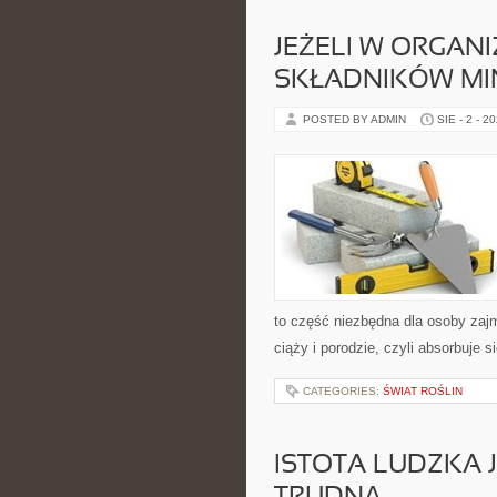
JEŻELI W ORGANI
SKŁADNIKÓW MI
POSTED BY ADMIN
SIE - 2 - 2
to część niezbędna dla osoby zajmu
ciąży i porodzie, czyli absorbuje 
CATEGORIES:
ŚWIAT ROŚLIN
ISTOTA LUDZKA 