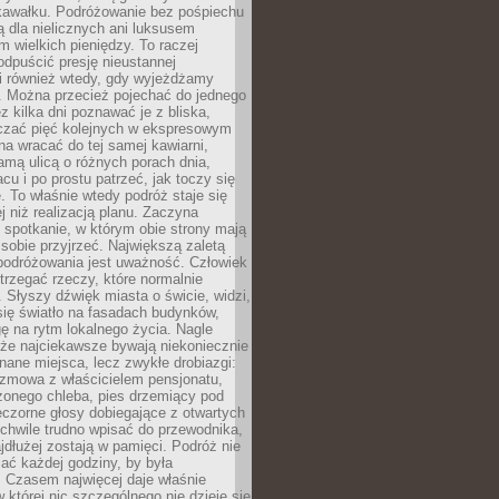
kawałku. Podróżowanie bez pośpiechu
ą dla nielicznych ani luksusem
wielkich pieniędzy. To raczej
odpuścić presję nieustannej
i również wtedy, gdy wyjeżdżamy
 Można przecież pojechać do jednego
ez kilka dni poznawać je z bliska,
iczać pięć kolejnych w ekspresowym
a wracać do tej samej kawiarni,
amą ulicą o różnych porach dnia,
acu i po prostu patrzeć, jak toczy się
. To właśnie wtedy podróż staje się
 niż realizacją planu. Zaczyna
spotkanie, w którym obie strony mają
 sobie przyjrzeć. Największą zaletą
podróżowania jest uważność. Człowiek
rzegać rzeczy, które normalnie
e. Słyszy dźwięk miasta o świcie, widzi,
się światło na fasadach budynków,
 na rytm lokalnego życia. Nagle
 że najciekawsze bywają niekoniecznie
znane miejsca, lecz zwykłe drobiazgi:
ozmowa z właścicielem pensjonatu,
zonego chleba, pies drzemiący pod
czorne głosy dobiegające z otwartych
 chwile trudno wpisać do przewodnika,
ajdłużej zostają w pamięci. Podróż nie
ać każdej godziny, by była
 Czasem najwięcej daje właśnie
w której nic szczególnego nie dzieje się