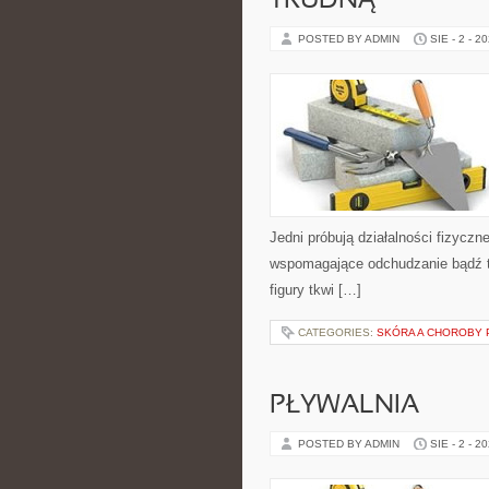
TRUDNĄ
POSTED BY ADMIN
SIE - 2 - 2
Jedni próbują działalności fizyczn
wspomagające odchudzanie bądź t
figury tkwi […]
CATEGORIES:
SKÓRA A CHOROBY
PŁYWALNIA
POSTED BY ADMIN
SIE - 2 - 2