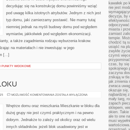
kawałek po 
decydując się na konstrukcję domu powinniśmy wziąć
nie jest mod
wymagającym 
pod uwagę kilka istotnych atrybutów. Jednym z nich jest
decyzja, by 
typ domu, jaki zamierzamy postawić. Nie mamy tutaj
efektywnośc
odpoczywać.
niemniej jednak na myśli budowy domu pod względem
miasta i prz
zamiast zal
wymiarów, jakkolwiek pod względem ekonomizacji.
tempie. Możn
nty, a także zagadnienia rodzaju wyburzenia krakow.
chodzić tą s
usiąść na pl
ąc na materiałach i nie inwestując w jego
zwykłe życie
m […]
czymś więcej
przypominać 
czas, by się
 I PUNKTY WIDOKOWE
spokojnego 
zaczyna dost
znikają w tl
jak zmienia 
BLOKU
zwraca uwagę
okazuje się,
najbardziej 
MIESZKANIE
025
MOŻLIWOŚĆ KOMENTOWANIA
ZOSTAŁA WYŁĄCZONA
W
mały targ, r
BLOKU
zapach piec
Wnętrze domu oraz mieszkania Mieszkanie w bloku dla
sklepem, wie
okien. Takie
dużej grupy nie jest czymś praktycznym i na pewno
ale to one n
dobrym. Jednakże to zależy od okolicy oraz od wielu
musi wypełni
wartościowa.
innych składników. jeżeli blok usadowiony jest w
przestrzeń, 