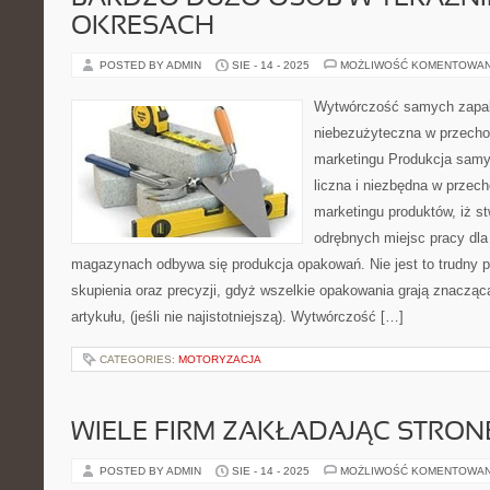
OKRESACH
POSTED BY ADMIN
SIE - 14 - 2025
MOŻLIWOŚĆ KOMENTOWA
Wytwórczość samych zapako
niebezużyteczna w przech
marketingu Produkcja samy
liczna i niezbędna w prze
marketingu produktów, iż st
odrębnych miejsc pracy dla
magazynach odbywa się produkcja opakowań. Nie jest to trudny 
skupienia oraz precyzji, gdyż wszelkie opakowania grają znacząc
artykułu, (jeśli nie najistotniejszą). Wytwórczość […]
CATEGORIES:
MOTORYZACJA
WIELE FIRM ZAKŁADAJĄC STRON
POSTED BY ADMIN
SIE - 14 - 2025
MOŻLIWOŚĆ KOMENTOWA