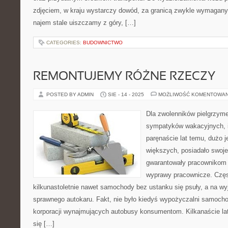
zdjęciem, w kraju wystarczy dowód, za granicą zwykle wymagany 
najem stale uiszczamy z góry, […]
CATEGORIES:
BUDOWNICTWO
REMONTUJEMY RÓŻNE RZECZY
POSTED BY ADMIN
SIE - 14 - 2025
MOŻLIWOŚĆ KOMENTOWA
Dla zwolenników pielgrzyme
sympatyków wakacyjnych, i
paręnaście lat temu, dużo j
większych, posiadało swoje
gwarantowały pracownikom 
wyprawy pracownicze. Częst
kilkunastoletnie nawet samochody bez ustanku się psuły, a na w
sprawnego autokaru. Fakt, nie było kiedyś wypożyczalni samocho
korporacji wynajmujących autobusy konsumentom. Kilkanaście lat
się […]