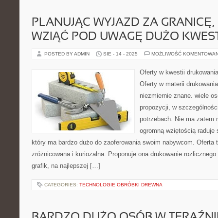
PLANUJĄC WYJAZD ZA GRANICĘ,
WZIĄĆ POD UWAGĘ DUŻO KWEST
POSTED BY ADMIN
SIE - 14 - 2025
MOŻLIWOŚĆ KOMENTOWA
Oferty w kwestii drukowani
Oferty w materii drukowani
niezmiernie znane. wiele os
propozycji, w szczególnośc
potrzebach. Nie ma zatem 
ogromną wziętością raduje 
który ma bardzo dużo do zaoferowania swoim nabywcom. Oferta te
zróżnicowana i kuriozalna. Proponuje ona drukowanie rozlicznego 
grafik, na najlepszej […]
CATEGORIES:
TECHNOLOGIE OBRÓBKI DREWNA
BARDZO DUŻO OSÓB W TERAŹNI