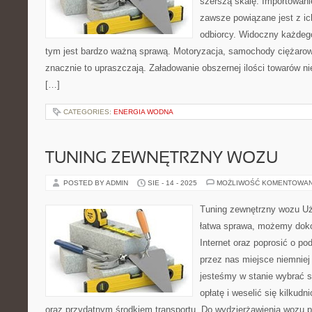
szerszą skalę. Importowan
zawsze powiązane jest z ic
odbiorcy. Widoczny każdego
tym jest bardzo ważną sprawą. Motoryzacja, samochody ciężarow
znacznie to upraszczają. Załadowanie obszernej ilości towarów n
[…]
CATEGORIES:
ENERGIA WODNA
TUNING ZEWNĘTRZNY WOZU
POSTED BY ADMIN
SIE - 14 - 2025
MOŻLIWOŚĆ KOMENTOWA
Tuning zewnętrzny wozu Uż
łatwa sprawa, możemy doko
Internet oraz poprosić o po
przez nas miejsce niemniej
jesteśmy w stanie wybrać s
opłatę i weselić się kilku
oraz przydatnym środkiem transportu. Do wydzierżawienia wozu