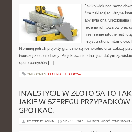
Jakikolwiek nas może dawn
firm zakładając witrynę inte
aby była ona funkcjonalna i
reklama ich towarów oraz u
niezmiernie istotne jest tut
miejscu strony internetowe
Niemniej jednak projekty graficzne są różnorodne oraz zależą pr
twórczej zleceniodawcy. Projektowanie stron jest dużym zjawiski
sporo pomysłów […]
CATEGORIES:
KUCHNIA LUKSUSOWA
INWESTYCJE W ZŁOTO SĄ TO TAK
JAKIE W SZEREGU PRZYPADKÓ
SPOTKAĆ.
POSTED BY ADMIN
SIE - 14 - 2025
MOŻLIWOŚĆ KOMENTOWA