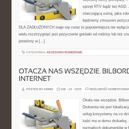
sprzęt RTV bądź też AGD. 
starczającą sumą, jaka zd
będziemy zmuszeni pożyc
DLA ZADŁUŻONYCH staje się coraz to popularniejsza nie wyłącz
wielu rozstrzygnięć jest pożyczenie gotówki od rodziny lub też z
jesteśmy w […]
CATEGORIES:
AKCESORIA ROWEROWE
OTACZA NAS WSZĘDZIE. BILBORD
INTERNET
POSTED BY ADMIN
SIE - 14 - 2025
MOŻLIWOŚĆ KOMENTOWA
Okala nas wszędzie. Bilbordy
Drukarnia nie jest lokalizac
usług korzystamy na co dz
ludzi ma w domu drukarkę, 
rozmaitych dokumentów w f