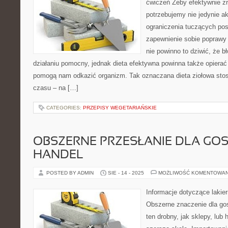
ćwiczeń Żeby efektywnie z
potrzebujemy nie jedynie ak
ograniczenia tuczących pos
zapewnienie sobie poprawy 
nie powinno to dziwić, że b
działaniu pomocny, jednak dieta efektywna powinna także opierać 
pomogą nam odkazić organizm. Tak oznaczana dieta ziołowa stos
czasu – na […]
CATEGORIES:
PRZEPISY WEGETARIAŃSKIE
OBSZERNE PRZESŁANIE DLA GO
HANDEL
POSTED BY ADMIN
SIE - 14 - 2025
MOŻLIWOŚĆ KOMENTOWA
Informacje dotyczące lakier
Obszerne znaczenie dla go
ten drobny, jak sklepy, lub h