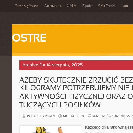
Archiwum
O.N.A
Tagi
Strona główna
Płynie
Spis Treści
OSTRE
Archive for 14 sierpnia, 2025
AŻEBY SKUTECZNIE ZRZUCIĆ BE
KILOGRAMY POTRZEBUJEMY NIE 
AKTYWNOŚCI FIZYCZNEJ ORAZ 
TUCZĄCYCH POSIŁKÓW
POSTED BY ADMIN
SIE - 14 - 2025
MOŻLIWOŚĆ KOMENTOWA
Każdego dnia rano wstajesz