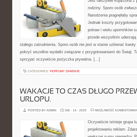
Jest fałszywie kojarzona z
rodziny. Sporo osób zwłas
Narodzenia pragnęłaby spra
Jednak koszty przygotowan
potraw i wielu upominków s
przede wszystkim uderzają 
stałego zatrudnienia. Sporo osób nie jest w stanie uzbierać kwoty 
pokryć wszelkie wydatki związane z przygotowaniami do Świąt. 
sprzyjać oczywiście pożyczka prywatna. […]
CATEGORIES:
PERFUMY DAMSKIE
WAKACJE TO CZAS DŁUGO PRZ
URLOPU.
POSTED BY ADMIN
SIE - 14 - 2025
MOŻLIWOŚĆ KOMENTOWA
Oczywiście istnieje grupa lu
projektowaniu reklam. Zdar
większej sumy pieniędzy. 