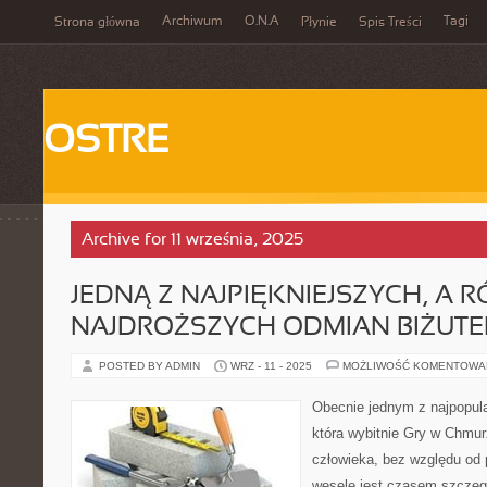
Archiwum
O.N.A
Tagi
Strona główna
Płynie
Spis Treści
OSTRE
Archive for 11 września, 2025
JEDNĄ Z NAJPIĘKNIEJSZYCH, A
NAJDROŻSZYCH ODMIAN BIŻUTER
POSTED BY ADMIN
WRZ - 11 - 2025
MOŻLIWOŚĆ KOMENTOWA
Obecnie jednym z najpopular
która wybitnie Gry w Chmur
człowieka, bez względu od p
wesele jest czasem szczegó