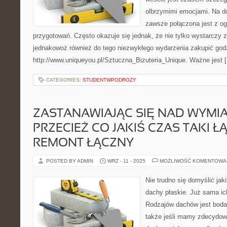
olbrzymimi emocjami. Na d
zawsze połączona jest z 
przygotowań. Często okazuje się jednak, że nie tylko wystarczy z
jednakowoż również do tego niezwykłego wydarzenia zakupić godz
http://www.uniqueyou.pl/Sztuczna_Bizuteria_Unique. Ważne jest 
CATEGORIES:
STUDENTWPODROZY
ZASTANAWIAJĄC SIĘ NAD WYMIA
PRZECIEŻ CO JAKIŚ CZAS TAKI Ł
REMONT ŁĄCZNY
POSTED BY ADMIN
WRZ - 11 - 2025
MOŻLIWOŚĆ KOMENTOWA
Nie trudno się domyślić ja
dachy płaskie. Już sama i
Rodzajów dachów jest boda
także jeśli mamy zdecydow