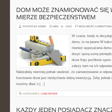
DOM MOŻE ZNAMIONOWAĆ SIĘ 
MIERZE BEZPIECZEŃSTWEM
POSTED BY ADMIN
WRZ - 11 - 2025
MOŻLIWOŚĆ KOMENTOWA
W czasie, kiedy to decydu
domu, to na pewno W trakc
również wyposażania domu 
dosyć sporą sumę pieniędz
drzwi Kęty pochłonie sporo p
zależy nam na ich odpowie
Należałoby niemniej jednak wiedzieć, że zainwestowanie w odpow
kosztowne drzwi jest niesłychanie dobrą inwestycją. Żeby jednak i
musimy dbać o […]
CATEGORIES:
LAND ROVER
KAŻDY JEDEN POSIADACZ ZNA