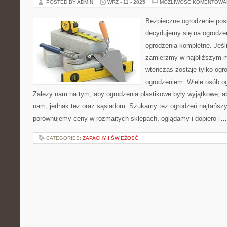
POSTED BY ADMIN
WRZ - 11 - 2025
MOŻLIWOŚĆ KOMENTOWA
Bezpieczne ogrodzenie posi
decydujemy się na ogrodzen
ogrodzenia kompletne. Jeśl
zamierzmy w najbliższym m
wtenczas zostaje tylko ogr
ogrodzeniem. Wiele osób og
Zależy nam na tym, aby ogrodzenia plastikowe były wyjątkowe, ab
nam, jednak też oraz sąsiadom. Szukamy też ogrodzeń najtańszyc
porównujemy ceny w rozmaitych sklepach, oglądamy i dopiero […
CATEGORIES:
ZAPACHY I ŚWIEŻOŚĆ