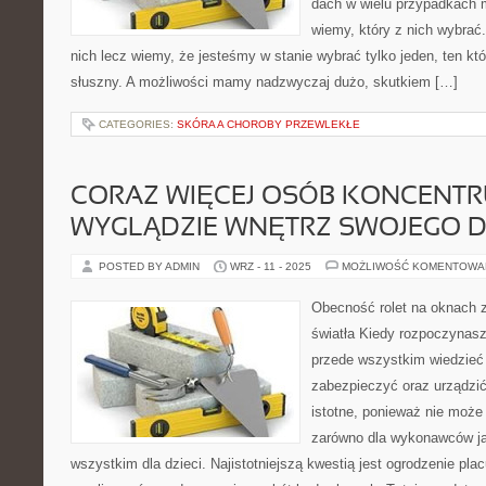
dach w wielu przypadkach 
wiemy, który z nich wybrać
nich lecz wiemy, że jesteśmy w stanie wybrać tylko jeden, ten któ
słuszny. A możliwości mamy nadzwyczaj dużo, skutkiem […]
CATEGORIES:
SKÓRA A CHOROBY PRZEWLEKŁE
CORAZ WIĘCEJ OSÓB KONCENTRU
WYGLĄDZIE WNĘTRZ SWOJEGO 
POSTED BY ADMIN
WRZ - 11 - 2025
MOŻLIWOŚĆ KOMENTOWA
Obecność rolet na oknach 
światła Kiedy rozpoczynas
przede wszystkim wiedzieć
zabezpieczyć oraz urządzić
istotne, ponieważ nie może
zarówno dla wykonawców ja
wszystkim dla dzieci. Najistotniejszą kwestią jest ogrodzenie plac