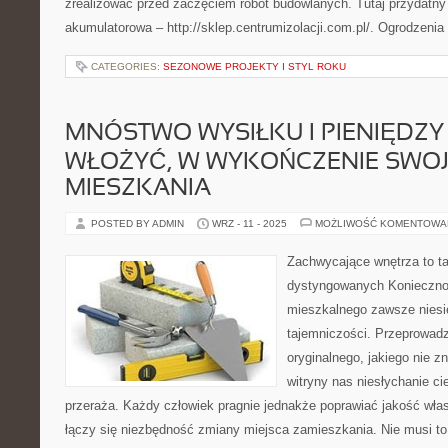
zrealizować przed zaczęciem robót budowlanych. Tutaj przydatny j
akumulatorowa – http://sklep.centrumizolacji.com.pl/. Ogrodzenia
CATEGORIES:
SEZONOWE PROJEKTY I STYL ROKU
MNÓSTWO WYSIŁKU I PIENIĘDZY
WŁOŻYĆ, W WYKOŃCZENIE SWO
MIESZKANIA
POSTED BY ADMIN
WRZ - 11 - 2025
MOŻLIWOŚĆ KOMENTOWA
Zachwycające wnętrza to tak
dystyngowanych Konieczno
mieszkalnego zawsze niesie
tajemniczości. Przeprowad
oryginalnego, jakiego nie zn
witryny nas niesłychanie cie
przeraża. Każdy człowiek pragnie jednakże poprawiać jakość włas
łączy się niezbędność zmiany miejsca zamieszkania. Nie musi to