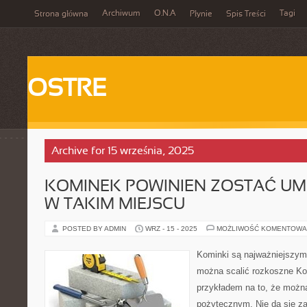
Archiwum
O.N.A
Tagi
Strona główna
Płynie
Spis Treści
OSTRE
Archive for 15 września, 2025
KOMINEK POWINIEN ZOSTAĆ UM
W TAKIM MIEJSCU
POSTED BY ADMIN
WRZ - 15 - 2025
MOŻLIWOŚĆ KOMENTOWA
Kominki są najważniejszym
można scalić rozkoszne Ko
przykładem na to, że możn
pożytecznym. Nie da się 