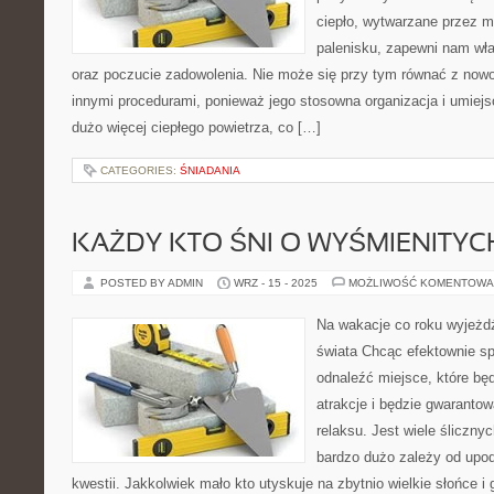
ciepło, wytwarzane przez ma
palenisku, zapewni nam wł
oraz poczucie zadowolenia. Nie może się przy tym równać z now
innymi procedurami, ponieważ jego stosowna organizacja i umiej
dużo więcej ciepłego powietrza, co […]
CATEGORIES:
ŚNIADANIA
KAŻDY KTO ŚNI O WYŚMIENITY
POSTED BY ADMIN
WRZ - 15 - 2025
MOŻLIWOŚĆ KOMENTOWA
Na wakacje co roku wyjeżdż
świata Chcąc efektownie sp
odnaleźć miejsce, które będ
atrakcje i będzie gwarantow
relaksu. Jest wiele śliczny
bardzo dużo zależy od upod
kwestii. Jakkolwiek mało kto utyskuje na zbytnio wielkie słońce i 