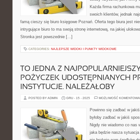
Każda firma rachunkowa ma
swoich klientów, jednak na
famą cieszy się biuro księgowe Poznań. Oferta tego biura jest nie
intrygujące biuro to ma swoją stronę internetową, na jakiej ulokow
Stronka jest powszednie […]
CATEGORIES:
NAJLEPSZE WIDOKI I PUNKTY WIDOKOWE
TO JEDNA Z NAJPOPULARNIEJSZ
POŻYCZEK UDOSTĘPNIANYCH P
INSTYTUCJE. NALEŻAŁOBY
POSTED BY ADMIN
GRU - 15 - 2025
MOŻLIWOŚĆ KOMENTOWA
Powinno się zadbać w jaki
byłoby zadbać w jakiś spos
Nigdy nie wiadomo co nas 
jaka będzie nasza sytuacja
nie braknie nam środków do