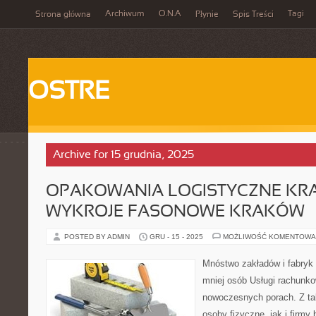
Archiwum
O.N.A
Tagi
Strona główna
Płynie
Spis Treści
OSTRE
Archive for 15 grudnia, 2025
OPAKOWANIA LOGISTYCZNE KR
WYKROJE FASONOWE KRAKÓW
POSTED BY ADMIN
GRU - 15 - 2025
MOŻLIWOŚĆ KOMENTOWA
Mnóstwo zakładów i fabryk
mniej osób Usługi rachunk
nowoczesnych porach. Z ta
osoby fizyczne, jak i firmy