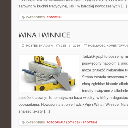
zarówno w kuchni tradycyjnej, jak i w bardziej nowoczesnych […]
CATEGORIES:
ROBDRINKI
WINA I WINNICE
POSTED BY ADMIN
CZE - 6 - 2026
MOŻLIWOŚĆ KOMENTOWAN
TadzikPije.pl to obszerny 
poświęcony napojom z proc
może znaleźć niebanalne tr
Strona została stworzona z
chcą zgłębiać historię alkoh
tematy związane z alkohol
sposób klarowny. To tematyczna baza wiedzy, w którym degustacj
opowiadania. Nowości na stronie TadzikPije i Wina i Winnice. Na 
znaleźć teksty […]
CATEGORIES:
FOTOGRAFIA LOTNICZA I SPOTTING