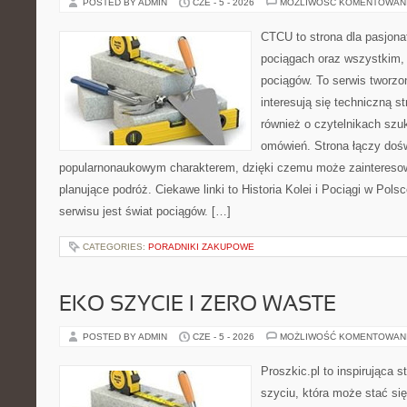
POSTED BY ADMIN
CZE - 5 - 2026
MOŻLIWOŚĆ KOMENTOWAN
CTCU to strona dla pasjonat
pociągach oraz wszystkim,
pociągów. To serwis tworzo
interesują się techniczną s
również o czytelnikach szu
omówień. Strona łączy dośw
popularnonaukowym charakterem, dzięki czemu może zaintereso
planujące podróż. Ciekawe linki to Historia Kolei i Pociągi w Pol
serwisu jest świat pociągów. […]
CATEGORIES:
PORADNIKI ZAKUPOWE
EKO SZYCIE I ZERO WASTE
POSTED BY ADMIN
CZE - 5 - 2026
MOŻLIWOŚĆ KOMENTOWAN
Proszkic.pl to inspirująca 
szyciu, która może stać się