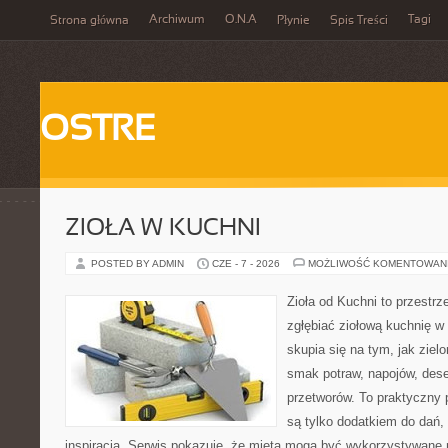
Archiwum
O.N.A
Tagi
Strona główna
Płynie
Spis Treści
OSTRE
ZIOŁA W KUCHNI
POSTED BY ADMIN
CZE - 7 - 2026
MOŻLIWOŚĆ KOMENTOWAN
Zioła od Kuchni to przestrz
zgłębiać ziołową kuchnię w
skupia się na tym, jak zie
smak potraw, napojów, des
przetworów. To praktyczny p
są tylko dodatkiem do dań, 
inspiracją. Serwis pokazuje, że mięta mogą być wykorzystywane 