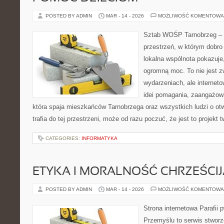
POSTED BY ADMIN
MAR - 14 - 2026
MOŻLIWOŚĆ KOMENTOWA
Sztab WOŚP Tarnobrzeg – G
przestrzeń, w którym dobro 
lokalna wspólnota pokazuje
ogromną moc. To nie jest z
wydarzeniach, ale internet
idei pomagania, zaangażowa
która spaja mieszkańców Tarnobrzega oraz wszystkich ludzi o ot
trafia do tej przestrzeni, może od razu poczuć, że jest to projekt 
CATEGORIES:
INFORMATYKA
ETYKA I MORALNOŚĆ CHRZEŚCI
POSTED BY ADMIN
MAR - 14 - 2026
MOŻLIWOŚĆ KOMENTOWA
Strona internetowa Parafii 
Przemyślu to serwis stworz