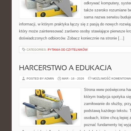
odkrywać komputery, system
także szeroko rozumiane b
sama nazwa serwisu buduje
informacji, w którym praktyka łączy się z pasją do nowych rozwią
który może zainteresować zarówno osoby stawiające pierwsze kroki
doświadczonych odbiorców. Zobacz koniecznie na stronie […]
CATEGORIES:
PYTANIA OD CZYTELNIKÓW
HARCERSTWO A EDUKACJA
POSTED BY ADMIN
MAR - 16 - 2026
MOŻLIWOŚĆ KOMENTOWA
Strona www poświęcona har
którym tradycja spotyka si
zamiłowanie do służby, prz
podstawą każdego tekstu. T
osobach, które chcą lepiej
poznać fundamenty tej wyją