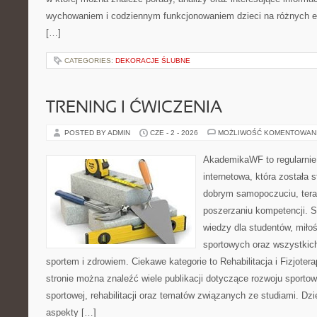
wychowaniem i codziennym funkcjonowaniem dzieci na różnych et
[…]
CATEGORIES:
DEKORACJE ŚLUBNE
TRENING I ĆWICZENIA
POSTED BY ADMIN
CZE - 2 - 2026
MOŻLIWOŚĆ KOMENTOWAN
AkademikaWF to regularnie
internetowa, która została 
dobrym samopoczuciu, terap
poszerzaniu kompetencji. S
wiedzy dla studentów, miło
sportowych oraz wszystkic
sportem i zdrowiem. Ciekawe kategorie to Rehabilitacja i Fizjoterapi
stronie można znaleźć wiele publikacji dotyczące rozwoju sporto
sportowej, rehabilitacji oraz tematów związanych ze studiami. Dzię
aspekty […]