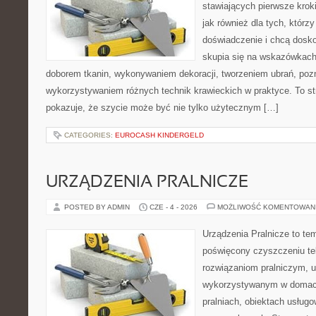
stawiających pierwsze krok
jak również dla tych, którz
doświadczenie i chcą dosko
skupia się na wskazówkach
doborem tkanin, wykonywaniem dekoracji, tworzeniem ubrań, poz
wykorzystywaniem różnych technik krawieckich w praktyce. To st
pokazuje, że szycie może być nie tylko użytecznym […]
CATEGORIES:
EUROCASH KINDERGELD
URZĄDZENIA PRALNICZE
POSTED BY ADMIN
CZE - 4 - 2026
MOŻLIWOŚĆ KOMENTOWAN
Urządzenia Pralnicze to te
poświęcony czyszczeniu t
rozwiązaniom pralniczym, 
wykorzystywanym w domach,
pralniach, obiektach usług