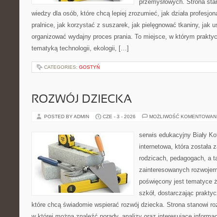
przemysłowych. Strona sta
wiedzy dla osób, które chcą lepiej zrozumieć, jak działa profesjon
pralnice, jak korzystać z suszarek, jak pielęgnować tkaniny, jak 
organizować wydajny proces prania. To miejsce, w którym praktyc
tematyką technologii, ekologii, […]
CATEGORIES:
GOSTYŃ
ROZWÓJ DZIECKA
POSTED BY ADMIN
CZE - 3 - 2026
MOŻLIWOŚĆ KOMENTOWAN
serwis edukacyjny Biały Ko
internetowa, która została 
rodzicach, pedagogach, a 
zainteresowanych rozwojem
poświęcony jest tematyce ż
szkół, dostarczając praktyc
które chcą świadomie wspierać rozwój dziecka. Strona stanowi r
w której można znaleźć porady, analizy oraz interesujące informa