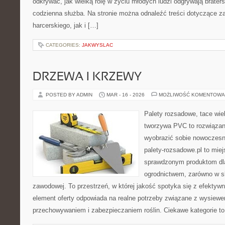
odkrywać, jak wielką rolę w życiu młodych ludzi odgrywają brater
codzienna służba. Na stronie można odnaleźć treści dotyczące z
harcerskiego, jak i […]
CATEGORIES:
JAKWYSLAC
DRZEWA I KRZEWY
POSTED BY ADMIN
MAR - 16 - 2026
MOŻLIWOŚĆ KOMENTOWA
Palety rozsadowe, tace wie
tworzywa PVC to rozwiązani
wyobrazić sobie nowoczesną
palety-rozsadowe.pl to mie
sprawdzonym produktom dla
ogrodnictwem, zarówno w ska
zawodowej. To przestrzeń, w której jakość spotyka się z efektyw
element oferty odpowiada na realne potrzeby związane z wysiewe
przechowywaniem i zabezpieczaniem roślin. Ciekawe kategorie t