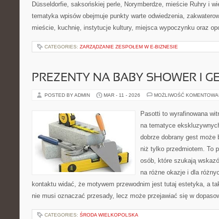
Düsseldorfie, saksońskiej perle, Norymberdze, mieście Ruhry i wi
tematyka wpisów obejmuje punkty warte odwiedzenia, zakwaterow
mieście, kuchnię, instytucje kultury, miejsca wypoczynku oraz op
CATEGORIES:
ZARZĄDZANIE ZESPOŁEM W E-BIZNESIE
PREZENTY NA BABY SHOWER I G
POSTED BY ADMIN
MAR - 11 - 2026
MOŻLIWOŚĆ KOMENTOWA
Pasotti to wyrafinowana wit
na tematyce ekskluzywnych
dobrze dobrany gest może 
niż tylko przedmiotem. To 
osób, które szukają wskazó
na różne okazje i dla różn
kontaktu widać, że motywem przewodnim jest tutaj estetyka, a ta
nie musi oznaczać przesady, lecz może przejawiać się w dopaso
CATEGORIES:
ŚRODA WIELKOPOLSKA