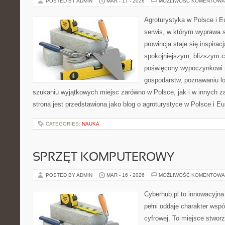
POSTED BY ADMIN
MAR - 17 - 2026
MOŻLIWOŚĆ KOMENTOWA
Agroturystyka w Polsce i Eu
serwis, w którym wyprawa s
prowincja staje się inspira
spokojniejszym, bliższym c
poświęcony wypoczynkowi n
gospodarstw, poznawaniu lo
szukaniu wyjątkowych miejsc zarówno w Polsce, jak i w innych 
strona jest przedstawiona jako blog o agroturystyce w Polsce i Eur
CATEGORIES:
NAUKA
SPRZĘT KOMPUTEROWY
POSTED BY ADMIN
MAR - 16 - 2026
MOŻLIWOŚĆ KOMENTOWA
Cyberhub.pl to innowacyjna 
pełni oddaje charakter wspó
cyfrowej. To miejsce stworz