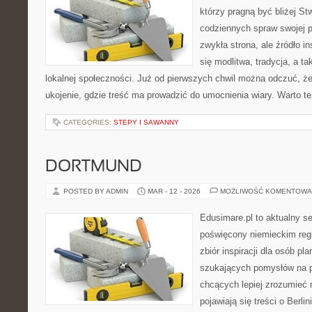
którzy pragną być bliżej Stw
codziennych spraw swojej par
zwykła strona, ale źródło in
się modlitwa, tradycja, a 
lokalnej społeczności. Już od pierwszych chwil można odczuć, że 
ukojenie, gdzie treść ma prowadzić do umocnienia wiary. Warto t
CATEGORIES:
STEPY I SAWANNY
DORTMUND
POSTED BY ADMIN
MAR - 12 - 2026
MOŻLIWOŚĆ KOMENTOWA
Edusimare.pl to aktualny s
poświęcony niemieckim regi
zbiór inspiracji dla osób pl
szukających pomysłów na p
chcących lepiej zrozumieć n
pojawiają się treści o Berlin