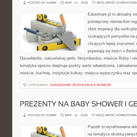
POSTED BY ADMIN
MAR - 12 - 2026
MOŻLIWOŚĆ KOMENTOWA
Edusimare.pl to aktualny s
poświęcony niemieckim regi
zbiór inspiracji dla osób pl
szukających pomysłów na p
chcących lepiej zrozumieć n
pojawiają się treści o Berlin
Düsseldorfie, saksońskiej perle, Norymberdze, mieście Ruhry i wi
tematyka wpisów obejmuje punkty warte odwiedzenia, zakwaterow
mieście, kuchnię, instytucje kultury, miejsca wypoczynku oraz op
CATEGORIES:
ZARZĄDZANIE ZESPOŁEM W E-BIZNESIE
PREZENTY NA BABY SHOWER I G
POSTED BY ADMIN
MAR - 11 - 2026
MOŻLIWOŚĆ KOMENTOWA
Pasotti to wyrafinowana wit
na tematyce ekskluzywnych