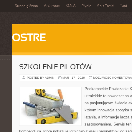
Archiwum
O.N.A
Tagi
Strona główna
Płynie
Spis Treści
OSTRE
SZKOLENIE PILOTÓW
POSTED BY ADMIN
MAR - 17 - 2026
MOŻLIWOŚĆ KOMENTOWA
Podkarpackie Powiązanie K
ultralekkie to nowoczesna w
na pasjonującym świecie awi
którym innowacja spotyka 
latania, a informacje łączą
zastosowaniem. Serwis ten
kompendium, które pokazuje lotnictwo z wielu perspektyw, od za