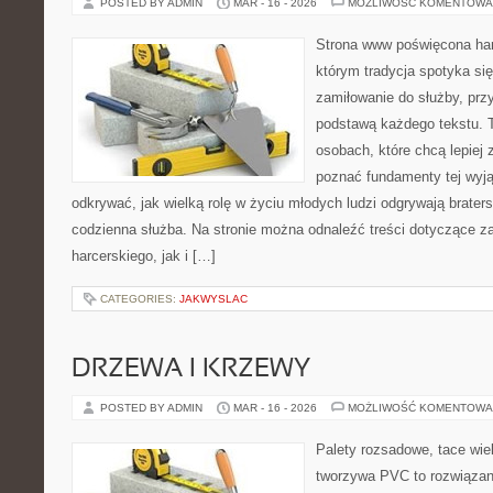
POSTED BY ADMIN
MAR - 16 - 2026
MOŻLIWOŚĆ KOMENTOWA
Strona www poświęcona har
którym tradycja spotyka si
zamiłowanie do służby, prz
podstawą każdego tekstu. T
osobach, które chcą lepiej
poznać fundamenty tej wyją
odkrywać, jak wielką rolę w życiu młodych ludzi odgrywają brater
codzienna służba. Na stronie można odnaleźć treści dotyczące z
harcerskiego, jak i […]
CATEGORIES:
JAKWYSLAC
DRZEWA I KRZEWY
POSTED BY ADMIN
MAR - 16 - 2026
MOŻLIWOŚĆ KOMENTOWA
Palety rozsadowe, tace wie
tworzywa PVC to rozwiązani