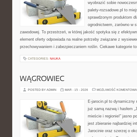
wyobrazić sobie nowoczesną
palety-rozsadowe.pl to mie
sprawdzonym produktom dla
ogrodnictwem, zarówno w ska
zawodowej. To przestrzeń, w której jakość spotyka się z efektyw
element oferty odpowiada na realne potrzeby związane z wysiewe
przechowywaniem i zabezpieczaniem roślin. Ciekawe kategorie t
CATEGORIES:
NAUKA
WĄGROWIEC
POSTED BY ADMIN
MAR - 15 - 2026
MOŻLIWOŚĆ KOMENTOWA
E-jarocin.pl to dynamiczny
już samą nazwą i hasłem „J
mieście i regionie!” jasno 
jest zbieranie najbardziej i
Jarocinie oraz szerzej o ok