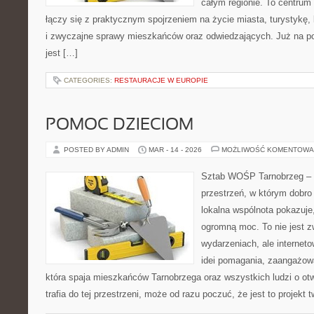
całym regionie. To centrum 
łączy się z praktycznym spojrzeniem na życie miasta, turystykę, k
i zwyczajne sprawy mieszkańców oraz odwiedzających. Już na po
jest […]
CATEGORIES:
RESTAURACJE W EUROPIE
POMOC DZIECIOM
POSTED BY ADMIN
MAR - 14 - 2026
MOŻLIWOŚĆ KOMENTOWA
Sztab WOŚP Tarnobrzeg – G
przestrzeń, w którym dobro 
lokalna wspólnota pokazuje
ogromną moc. To nie jest z
wydarzeniach, ale internet
idei pomagania, zaangażowa
która spaja mieszkańców Tarnobrzega oraz wszystkich ludzi o ot
trafia do tej przestrzeni, może od razu poczuć, że jest to projekt 