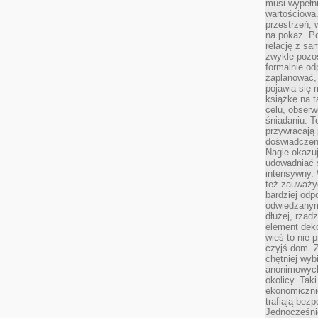
musi wypełni
wartościowa.
przestrzeń, 
na pokaz. P
relację z s
zwykle pozos
formalnie o
zaplanować,
pojawia się 
książkę na t
celu, obserw
śniadaniu. T
przywracają 
doświadczeni
Nagle okazuj
udowadniać s
intensywny. 
też zauważy
bardziej odp
odwiedzanym
dłużej, rzad
element deko
wieś to nie 
czyjś dom. 
chętniej wyb
anonimowych
okolicy. Tak
ekonomiczni
trafiają bez
Jednocześni