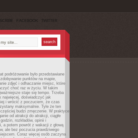
SCRIBE
FACEBOOK
TWITTER
lat podróżowanie było przedstawiane
o zdobywanie punktów na mapie,
nie zdjęć i odhaczanie miejsc, które
czyć choć raz w życiu. W takim
jważniejsze staje się tempo. Trzeba
k najwięcej, doświadczyć jak
iej i wrócić z poczuciem, że czas
rzystany maksymalnie. Tyle że ten
 częściej budzi zmęczenie. W praktyce
nie od atrakcji do atrakcji, ciągłe
godzin, rozkładów, opinii i
, a potem powrót z wakacji z głową
ów, ale bez poczucia prawdziwego
miejscem. Coraz więcej osób zaczyna