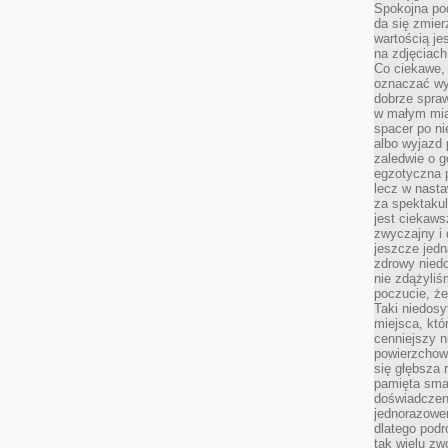
Spokojna pod
da się zmier
wartością je
na zdjęciach
Co ciekawe, 
oznaczać wy
dobrze spra
w małym mias
spacer po ni
albo wyjazd
zaledwie o g
egzotyczna p
lecz w nasta
za spektakul
jest ciekaws
zwyczajny i
jeszcze jedn
zdrowy niedo
nie zdążyliś
poczucie, że
Taki niedosy
miejsca, któ
cenniejszy n
powierzchow
się głębsza 
pamięta sma
doświadczeni
jednorazowe
dlatego pod
tak wielu zw