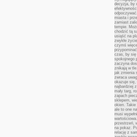
decyzja, by 
efektywnośc
odpoczywać.
miasta i prz
zamiast zal
tempie. Możn
chodzić tą s
usiąść na pl
zwykłe życie
czymś więcej
przypominać 
czas, by się
spokojnego 
zaczyna dost
znikają w tl
jak zmienia 
zwraca uwagę
okazuje się,
najbardziej 
mały targ, r
zapach piec
sklepem, wie
okien. Takie
ale to one n
musi wypełni
wartościowa.
przestrzeń, 
na pokaz. P
relację z s
zwykle pozos