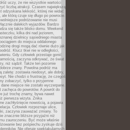
róż uczy, że nie wszystkie wartości
zyć liczbą atrakcji. Czasem największą
st odzyskana lekkość, której nie widać
, ale którą czuje się długo po powrocie.
wolniejsze podróżowanie nie musi
łącznie dalekich wyjazdów. Bardzo
wdza się także blisko domu. Weekend
teczku, kilka dni nad jeziorem,
eznanej dzielnicy sąsiedniego miasta
 pociągiem do miejsca oddalonego
odzinę drogi mogą dać równie dużo jak
odróż. Klucz tkwi nie w odległości,
wieniu. Gdy człowiek przestaje gonić
arnością, zaczyna odkrywać, że świat
zy, niż sądził. Także ten pozornie
 dobrze znany. Powolna podróż ma
ą zaletę: zostawia niedosyt, ale dobry,
syt. Nie chodzi o frustrację, że czegoś
my zobaczyć, tylko o przyjemne
 dane miejsce nie zostało wyczerpane.
t zachęca do powrotów. A powrót do
re już trochę znamy, bywa nawet
iż pierwsza wizyta. Znika
ne zachłyśnięcie nowością, a pojawia
relacja. Człowiek rozpoznaje ulice,
ki, zaczyna zauważać zmiany. To
e znacznie bliższe przyjaźni niż
mu zauroczeniu. Być może właśnie
różowanie bez pośpiechu zyskuje dziś
olenników. Nie oferuje spektakularnych