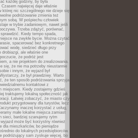
ać każdej godziny, by była
 Czasem najwięcej daje właśnie
w której nic szczególnego nie dzieje się
owolne podróżowanie zmienia też
amym sobą. W pośpiechu człowiek
taje w trybie zadaniowym, nawet jeśli
dpoczywa. Trzeba zdążyć, porównać,
 sprawdzić. Kiedy tempo spada,
miejsce na zwykłe bycie. Można czytać
arasie, spacerować bez konkretnego
ować wodę, siedzieć długo przy
o drobiazgi, ale właśnie one
poczucie, że podróż jest
em, a nie projektem do zrealizowania.
e się, że nie ma potrzeby nieustannie
obie i innym, że wyjazd był
Wystarczy, że był prawdziwy. Warto
ć, że ten sposób podróżowania sprzyja
owiedzialnemu kontaktowi z
 miejscem. Kiedy zostajemy gdzieś
ziej traktujemy lokalną społeczność jak
racji. Łatwiej zobaczyć, że miasto czy
produkt przygotowany dla turystów, lecz
Zaczynamy inaczej korzystać z usług,
ieramy małe lokalne miejsca zamiast
 sieci, bardziej szanujemy rytm
i wyjazd może być korzystny również
e dla mieszkańców, bo pieniądze
pośrednio do lokalnych przedsiębiorców.
e podróżujący sam zyskuje więcej, bo