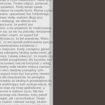
dpoczywa. Trzeba zdążyć, porównać,
 sprawdzić. Kiedy tempo spada,
miejsce na zwykłe bycie. Można czytać
arasie, spacerować bez konkretnego
ować wodę, siedzieć długo przy
o drobiazgi, ale właśnie one
poczucie, że podróż jest
em, a nie projektem do zrealizowania.
e się, że nie ma potrzeby nieustannie
obie i innym, że wyjazd był
Wystarczy, że był prawdziwy. Warto
ć, że ten sposób podróżowania sprzyja
owiedzialnemu kontaktowi z
 miejscem. Kiedy zostajemy gdzieś
ziej traktujemy lokalną społeczność jak
racji. Łatwiej zobaczyć, że miasto czy
produkt przygotowany dla turystów, lecz
Zaczynamy inaczej korzystać z usług,
ieramy małe lokalne miejsca zamiast
 sieci, bardziej szanujemy rytm
i wyjazd może być korzystny również
e dla mieszkańców, bo pieniądze
pośrednio do lokalnych przedsiębiorców.
e podróżujący sam zyskuje więcej, bo
e staje się mniej ujednolicone, a
urzone w realnym życiu. Nie bez
ostaje rola internetu, który potrafi
agać, jak i przeszkadzać. Dzięki
 znaleźć ciekawe noclegi, lokalne