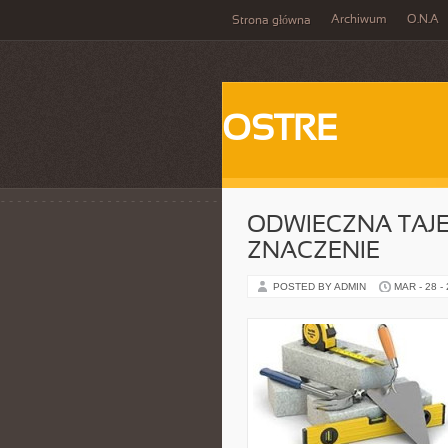
Archiwum
O.N.A
Strona główna
OSTRE
ODWIECZNA TAJEM
ZNACZENIE
POSTED BY ADMIN
MAR - 28 -