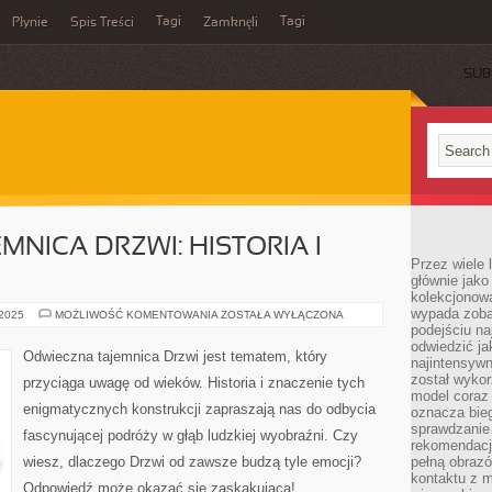
Tagi
Tagi
Płynie
Spis Treści
Zamknęli
SUB
NICA DRZWI: HISTORIA I
Przez wiele 
głównie jak
kolekcjonowa
wypada zoba
ODWIECZNA
 2025
MOŻLIWOŚĆ KOMENTOWANIA
ZOSTAŁA WYŁĄCZONA
TAJEMNICA
podejściu na
DRZWI:
odwiedzić ja
HISTORIA
Odwieczna tajemnica Drzwi jest tematem, który
najintensywn
I
ZNACZENIE
został wyko
przyciąga uwagę od wieków. Historia i znaczenie tych
model coraz
enigmatycznych konstrukcji zapraszają nas do odbycia
oznacza biega
sprawdzanie 
fascynującej podróży w głąb ludzkiej wyobraźni. Czy
rekomendacji
wiesz, dlaczego Drzwi od zawsze budzą tyle emocji?
pełną obraz
kontaktu z 
Odpowiedź może okazać się zaskakująca!