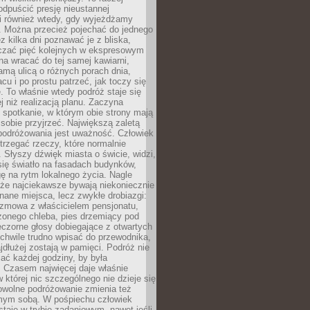
odpuścić presję nieustannej
i również wtedy, gdy wyjeżdżamy
 Można przecież pojechać do jednego
ez kilka dni poznawać je z bliska,
iczać pięć kolejnych w ekspresowym
a wracać do tej samej kawiarni,
amą ulicą o różnych porach dnia,
acu i po prostu patrzeć, jak toczy się
. To właśnie wtedy podróż staje się
 niż realizacją planu. Zaczyna
spotkanie, w którym obie strony mają
 sobie przyjrzeć. Największą zaletą
podróżowania jest uważność. Człowiek
rzegać rzeczy, które normalnie
e. Słyszy dźwięk miasta o świcie, widzi,
się światło na fasadach budynków,
 na rytm lokalnego życia. Nagle
 że najciekawsze bywają niekoniecznie
znane miejsca, lecz zwykłe drobiazgi:
ozmowa z właścicielem pensjonatu,
zonego chleba, pies drzemiący pod
czorne głosy dobiegające z otwartych
 chwile trudno wpisać do przewodnika,
ajdłużej zostają w pamięci. Podróż nie
ać każdej godziny, by była
 Czasem najwięcej daje właśnie
w której nic szczególnego nie dzieje się
owolne podróżowanie zmienia też
amym sobą. W pośpiechu człowiek
taje w trybie zadaniowym, nawet jeśli