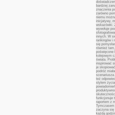
doświadczeni
bardziej zan
znaczenia poz
zarówno pom
niemu można
inicjatywy, 
wskazówki. Z
wywołuje po
sfotografow
innych. W si
rankingów i 
się pomysłam
również tam,
poświęcone 
kolejowym c
świata. Prob
inspirować 
je skopiować
podróż miał
scenariusza
też odpowie
stylem życia
powiadomień,
produktywno
skuteczności
funkcjonuje 
raportem z 
Tymczasem p
zaczyna się 
każdą godzi