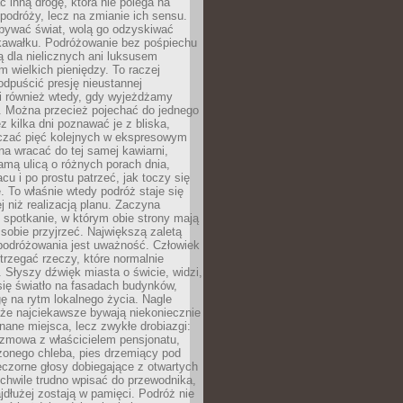
ć inną drogę, która nie polega na
 podróży, lecz na zmianie ich sensu.
bywać świat, wolą go odzyskiwać
kawałku. Podróżowanie bez pośpiechu
ą dla nielicznych ani luksusem
wielkich pieniędzy. To raczej
odpuścić presję nieustannej
i również wtedy, gdy wyjeżdżamy
 Można przecież pojechać do jednego
ez kilka dni poznawać je z bliska,
iczać pięć kolejnych w ekspresowym
a wracać do tej samej kawiarni,
amą ulicą o różnych porach dnia,
acu i po prostu patrzeć, jak toczy się
. To właśnie wtedy podróż staje się
 niż realizacją planu. Zaczyna
spotkanie, w którym obie strony mają
 sobie przyjrzeć. Największą zaletą
podróżowania jest uważność. Człowiek
rzegać rzeczy, które normalnie
e. Słyszy dźwięk miasta o świcie, widzi,
się światło na fasadach budynków,
 na rytm lokalnego życia. Nagle
 że najciekawsze bywają niekoniecznie
znane miejsca, lecz zwykłe drobiazgi:
ozmowa z właścicielem pensjonatu,
zonego chleba, pies drzemiący pod
czorne głosy dobiegające z otwartych
 chwile trudno wpisać do przewodnika,
ajdłużej zostają w pamięci. Podróż nie