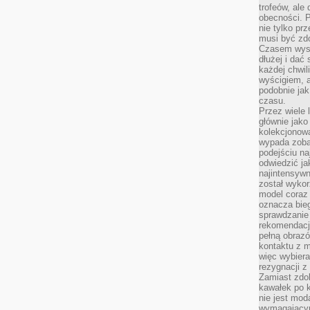
trofeów, ale
obecności. 
nie tylko prz
musi być zd
Czasem wyst
dłużej i dać
każdej chwil
wyścigiem, a
podobnie jak
czasu.
Przez wiele 
głównie jak
kolekcjonowa
wypada zoba
podejściu na
odwiedzić ja
najintensywn
został wyko
model coraz
oznacza biega
sprawdzanie 
rekomendacji
pełną obraz
kontaktu z 
więc wybiera
rezygnacji z
Zamiast zdo
kawałek po 
nie jest mod
wymagającym 