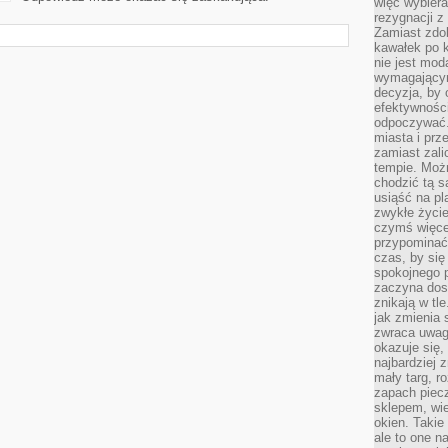
więc wybiera
rezygnacji z
Zamiast zdo
kawałek po 
nie jest mod
wymagającym 
decyzja, by 
efektywnośc
odpoczywać.
miasta i prz
zamiast zal
tempie. Możn
chodzić tą s
usiąść na pl
zwykłe życie
czymś więcej
przypominać 
czas, by się
spokojnego 
zaczyna dost
znikają w tl
jak zmienia 
zwraca uwagę
okazuje się,
najbardziej 
mały targ, r
zapach piec
sklepem, wie
okien. Takie
ale to one n