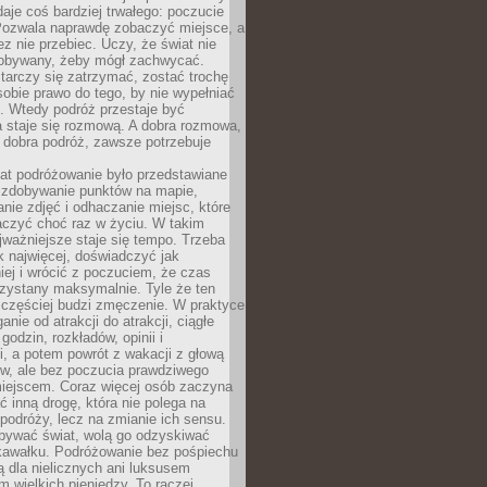
 daje coś bardziej trwałego: poczucie
Pozwala naprawdę zobaczyć miejsce, a
ez nie przebiec. Uczy, że świat nie
obywany, żeby mógł zachwycać.
arczy się zatrzymać, zostać trochę
 sobie prawo do tego, by nie wypełniać
i. Wtedy podróż przestaje być
 staje się rozmową. A dobra rozmowa,
 dobra podróż, zawsze potrzebuje
lat podróżowanie było przedstawiane
o zdobywanie punktów na mapie,
nie zdjęć i odhaczanie miejsc, które
czyć choć raz w życiu. W takim
jważniejsze staje się tempo. Trzeba
k najwięcej, doświadczyć jak
iej i wrócić z poczuciem, że czas
rzystany maksymalnie. Tyle że ten
 częściej budzi zmęczenie. W praktyce
nie od atrakcji do atrakcji, ciągłe
godzin, rozkładów, opinii i
, a potem powrót z wakacji z głową
ów, ale bez poczucia prawdziwego
miejscem. Coraz więcej osób zaczyna
ć inną drogę, która nie polega na
 podróży, lecz na zmianie ich sensu.
bywać świat, wolą go odzyskiwać
kawałku. Podróżowanie bez pośpiechu
ą dla nielicznych ani luksusem
wielkich pieniędzy. To raczej