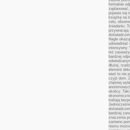
formalnie o
zaplanować,
pojawia się 
książkę na t
celu, obserw
śniadaniu. T
przywracają 
doświadczeni
Nagle okazuj
udowadniać s
intensywny. 
też zauważy
bardziej odp
odwiedzanym
dłużej, rzad
element deko
wieś to nie 
czyjś dom. 
chętniej wyb
anonimowych
okolicy. Tak
ekonomiczni
trafiają bez
Jednocześni
doświadczeni
bardziej zan
znaczenia poz
zarówno pom
niemu można