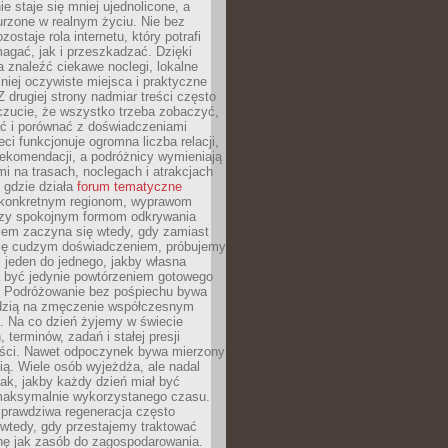
e staje się mniej ujednolicone, a
urzone w realnym życiu. Nie bez
ostaje rola internetu, który potrafi
agać, jak i przeszkadzać. Dzięki
 znaleźć ciekawe noclegi, lokalne
mniej oczywiste miejsca i praktyczne
 drugiej strony nadmiar treści często
czucie, że wszystko trzeba zobaczyć,
ać i porównać z doświadczeniami
eci funkcjonuje ogromna liczba relacji,
rekomendacji, a podróżnicy wymieniają
i na trasach, noclegach i atrakcjach
 gdzie działa
forum tematyczne
konkretnym regionom, wyprawom
zy spokojnym formom odkrywania
lem zaczyna się wtedy, gdy zamiast
się cudzym doświadczeniem, próbujemy
 jeden do jednego, jakby własna
a być jedynie powtórzeniem gotowego
. Podróżowanie bez pośpiechu bywa
dzią na zmęczenie współczesnym
. Na co dzień żyjemy w świecie
 terminów, zadań i stałej presji
ści. Nawet odpoczynek bywa mierzony
ą. Wiele osób wyjeżdża, ale nadal
tak, jakby każdy dzień miał być
maksymalnie wykorzystanego czasu.
rawdziwa regeneracja często
wtedy, gdy przestajemy traktować
nę jak zasób do zagospodarowania.