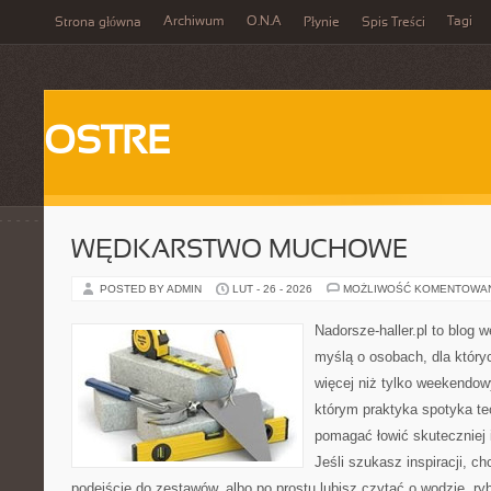
Archiwum
O.N.A
Tagi
Strona główna
Płynie
Spis Treści
OSTRE
WĘDKARSTWO MUCHOWE
POSTED BY ADMIN
LUT - 26 - 2026
MOŻLIWOŚĆ KOMENTOWA
Nadorsze-haller.pl to blog w
myślą o osobach, dla któr
więcej niż tylko weekendo
którym praktyka spotyka te
pomagać łowić skuteczniej 
Jeśli szukasz inspiracji, 
podejście do zestawów, albo po prostu lubisz czytać o wodzie, ryb