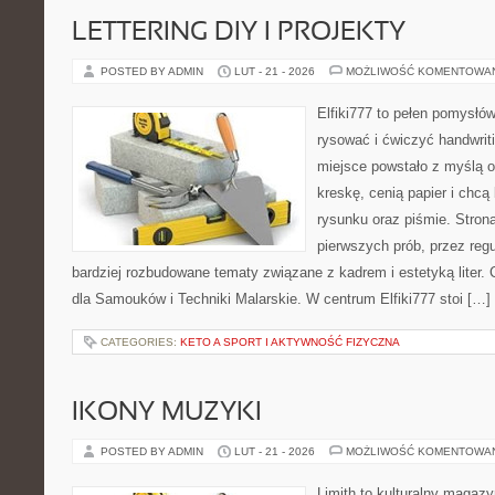
LETTERING DIY I PROJEKTY
POSTED BY ADMIN
LUT - 21 - 2026
MOŻLIWOŚĆ KOMENTOWA
Elfiki777 to pełen pomysłów
rysować i ćwiczyć handwrit
miejsce powstało z myślą o
kreskę, cenią papier i chc
rysunku oraz piśmie. Stron
pierwszych prób, przez regu
bardziej rozbudowane tematy związane z kadrem i estetyką liter. 
dla Samouków i Techniki Malarskie. W centrum Elfiki777 stoi […]
CATEGORIES:
KETO A SPORT I AKTYWNOŚĆ FIZYCZNA
IKONY MUZYKI
POSTED BY ADMIN
LUT - 21 - 2026
MOŻLIWOŚĆ KOMENTOWA
Limith to kulturalny magaz