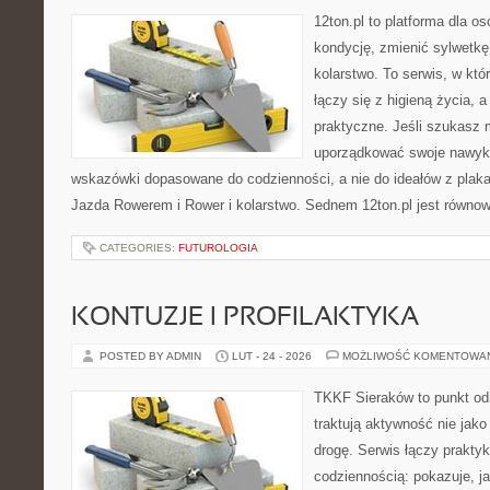
12ton.pl to platforma dla o
kondycję, zmienić sylwetkę
kolarstwo. To serwis, w kt
łączy się z higieną życia, a
praktyczne. Jeśli szukasz 
uporządkować swoje nawyki,
wskazówki dopasowane do codzienności, a nie do ideałów z plakat
Jazda Rowerem i Rower i kolarstwo. Sednem 12ton.pl jest równo
CATEGORIES:
FUTUROLOGIA
KONTUZJE I PROFILAKTYKA
POSTED BY ADMIN
LUT - 24 - 2026
MOŻLIWOŚĆ KOMENTOWA
TKKF Sieraków to punkt odn
traktują aktywność nie jako
drogę. Serwis łączy prakty
codziennością: pokazuje, j