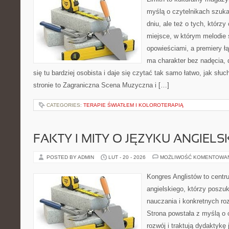
myślą o czytelnikach szuka
dniu, ale też o tych, którzy
miejsce, w którym melodie 
opowieściami, a premiery ł
ma charakter bez nadęcia,
się tu bardziej osobista i daje się czytać tak samo łatwo, jak słu
stronie to Zagraniczna Scena Muzyczna i […]
CATEGORIES:
TERAPIE ŚWIATŁEM I KOLOROTERAPIĄ
FAKTY I MITY O JĘZYKU ANGIELS
POSTED BY ADMIN
LUT - 20 - 2026
MOŻLIWOŚĆ KOMENTOWA
Kongres Anglistów to centr
angielskiego, którzy posz
nauczania i konkretnych ro
Strona powstała z myślą o 
rozwój i traktują dydaktykę