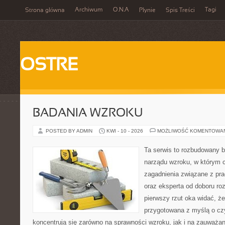
Archiwum
O.N.A
Tagi
Strona główna
Płynie
Spis Treści
OSTRE
BADANIA WZROKU
POSTED BY ADMIN
KWI - 10 - 2026
MOŻLIWOŚĆ KOMENTOWA
Ta serwis to rozbudowany b
narządu wzroku, w którym c
zagadnienia związane z pra
oraz eksperta od doboru ro
pierwszy rzut oka widać, że
przygotowana z myślą o czy
koncentrują się zarówno na sprawności wzroku, jak i na zauważa