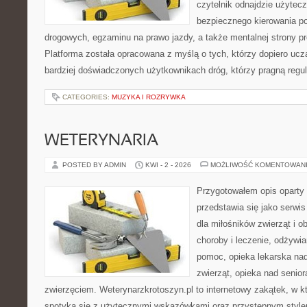
czytelnik odnajdzie użytecz
bezpiecznego kierowania p
drogowych, egzaminu na prawo jazdy, a także mentalnej strony p
Platforma została opracowana z myślą o tych, którzy dopiero uczą
bardziej doświadczonych użytkownikach dróg, którzy pragną regul
CATEGORIES:
MUZYKA I ROZRYWKA
WETERYNARIA
POSTED BY ADMIN
KWI - 2 - 2026
MOŻLIWOŚĆ KOMENTOWAN
Przygotowałem opis oparty 
przedstawia się jako serwis
dla miłośników zwierząt i o
choroby i leczenie, odżywia
pomoc, opieka lekarska nad
zwierząt, opieka nad senio
zwierzęciem. Weterynarzkrotoszyn.pl to internetowy zakątek, w kt
spotyka się z użytecznymi wskazówkami oraz przystępnym style