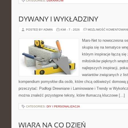
CATEGORIES:
DSKRAKOW
DYWANY I WYKŁADZINY
POSTED BY ADMIN
KWI - 7 - 2026
MOŻLIWOŚĆ KOMENTOWAN
Mars-Net to nowoczesna se
skupia się na tematyce wnęt
którym inspiracje łączą się 
miłośników pięknych wnętr
najlepszych inspiracji, pok
wariantów związanych z list
kompendium pomysłów dla osób, które chcą odświeżyć domową p
przeczytać: Podłogi Drewniane i Laminowane i Trendy w Wykończ
można znaleźć przystępne teksty, które tłumaczą kluczowe […]
CATEGORIES:
DIY I PERSONALIZACJA
WIARA NA CO DZIEŃ