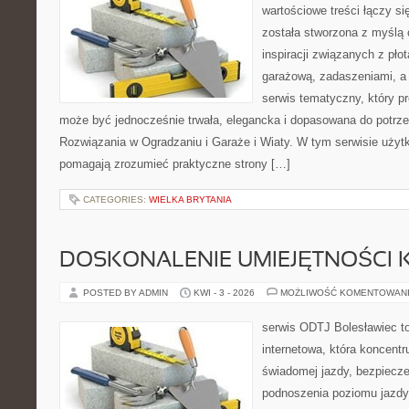
wartościowe treści łączy si
została stworzona z myślą
inspiracji związanych z pł
garażową, zadaszeniami, a 
serwis tematyczny, który p
może być jednocześnie trwała, elegancka i dopasowana do potr
Rozwiązania w Ogradzaniu i Garaże i Wiaty. W tym serwisie użytko
pomagają zrozumieć praktyczne strony […]
CATEGORIES:
WIELKA BRYTANIA
DOSKONALENIE UMIEJĘTNOŚCI 
POSTED BY ADMIN
KWI - 3 - 2026
MOŻLIWOŚĆ KOMENTOWAN
serwis ODTJ Bolesławiec to
internetowa, która koncentr
świadomej jazdy, bezpiecz
podnoszenia poziomu jazdy.