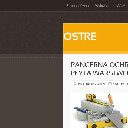
Archiwum
O.N.A
Strona główna
OSTRE
PANCERNA OCHR
PŁYTA WARSTW
POSTED BY ADMIN
KWI - 30 - 