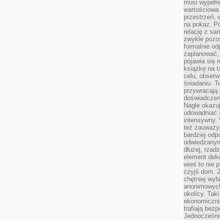
musi wypełni
wartościowa.
przestrzeń, 
na pokaz. P
relację z s
zwykle pozos
formalnie o
zaplanować,
pojawia się 
książkę na t
celu, obserw
śniadaniu. T
przywracają 
doświadczeni
Nagle okazuj
udowadniać s
intensywny. 
też zauważy
bardziej odp
odwiedzanym
dłużej, rzad
element deko
wieś to nie 
czyjś dom. 
chętniej wyb
anonimowych
okolicy. Tak
ekonomiczni
trafiają bez
Jednocześni