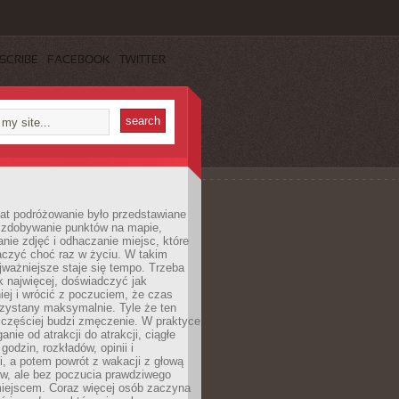
SCRIBE
FACEBOOK
TWITTER
lat podróżowanie było przedstawiane
o zdobywanie punktów na mapie,
nie zdjęć i odhaczanie miejsc, które
czyć choć raz w życiu. W takim
jważniejsze staje się tempo. Trzeba
k najwięcej, doświadczyć jak
iej i wrócić z poczuciem, że czas
rzystany maksymalnie. Tyle że ten
 częściej budzi zmęczenie. W praktyce
nie od atrakcji do atrakcji, ciągłe
godzin, rozkładów, opinii i
, a potem powrót z wakacji z głową
ów, ale bez poczucia prawdziwego
miejscem. Coraz więcej osób zaczyna