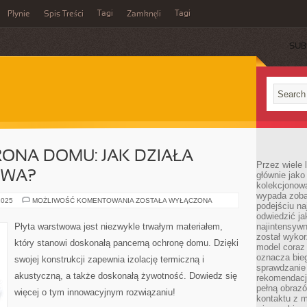
Tagi
Tagi
Płynie
Spis Treści
Zamknęli
SUB
ONA DOMU: JAK DZIAŁA
Przez wiele 
OWA?
głównie jak
kolekcjonowa
wypada zoba
PANCERNA
2025
MOŻLIWOŚĆ KOMENTOWANIA
ZOSTAŁA WYŁĄCZONA
podejściu na
OCHRONA
DOMU:
odwiedzić ja
JAK
Płyta warstwowa jest niezwykle trwałym materiałem,
najintensywn
DZIAŁA
został wyko
PŁYTA
który stanowi doskonałą pancerną ochronę domu. Dzięki
WARSTWOWA?
model coraz
oznacza biega
swojej konstrukcji zapewnia izolację termiczną i
sprawdzanie 
akustyczną, a także doskonałą żywotność. Dowiedz się
rekomendacji
pełną obraz
więcej o tym innowacyjnym rozwiązaniu!
kontaktu z 