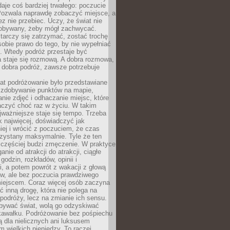
 daje coś bardziej trwałego: poczucie
Pozwala naprawdę zobaczyć miejsce, a
ez nie przebiec. Uczy, że świat nie
obywany, żeby mógł zachwycać.
arczy się zatrzymać, zostać trochę
 sobie prawo do tego, by nie wypełniać
i. Wtedy podróż przestaje być
 staje się rozmową. A dobra rozmowa,
 dobra podróż, zawsze potrzebuje
lat podróżowanie było przedstawiane
o zdobywanie punktów na mapie,
nie zdjęć i odhaczanie miejsc, które
czyć choć raz w życiu. W takim
jważniejsze staje się tempo. Trzeba
k najwięcej, doświadczyć jak
iej i wrócić z poczuciem, że czas
rzystany maksymalnie. Tyle że ten
 częściej budzi zmęczenie. W praktyce
nie od atrakcji do atrakcji, ciągłe
godzin, rozkładów, opinii i
, a potem powrót z wakacji z głową
ów, ale bez poczucia prawdziwego
miejscem. Coraz więcej osób zaczyna
ć inną drogę, która nie polega na
 podróży, lecz na zmianie ich sensu.
bywać świat, wolą go odzyskiwać
kawałku. Podróżowanie bez pośpiechu
ą dla nielicznych ani luksusem
wielkich pieniędzy. To raczej