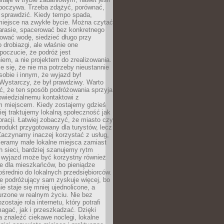
dpoczywa. Trzeba zdążyć, porównać,
 sprawdzić. Kiedy tempo spada,
miejsce na zwykłe bycie. Można czytać
arasie, spacerować bez konkretnego
ować wodę, siedzieć długo przy
o drobiazgi, ale właśnie one
poczucie, że podróż jest
em, a nie projektem do zrealizowania.
e się, że nie ma potrzeby nieustannie
obie i innym, że wyjazd był
Wystarczy, że był prawdziwy. Warto
ć, że ten sposób podróżowania sprzyja
owiedzialnemu kontaktowi z
 miejscem. Kiedy zostajemy gdzieś
ziej traktujemy lokalną społeczność jak
racji. Łatwiej zobaczyć, że miasto czy
produkt przygotowany dla turystów, lecz
Zaczynamy inaczej korzystać z usług,
ieramy małe lokalne miejsca zamiast
 sieci, bardziej szanujemy rytm
i wyjazd może być korzystny również
e dla mieszkańców, bo pieniądze
pośrednio do lokalnych przedsiębiorców.
e podróżujący sam zyskuje więcej, bo
e staje się mniej ujednolicone, a
urzone w realnym życiu. Nie bez
ostaje rola internetu, który potrafi
agać, jak i przeszkadzać. Dzięki
 znaleźć ciekawe noclegi, lokalne