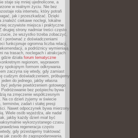
e staje się mniej ujednolicone, a
urzone w realnym życiu. Nie bez
ostaje rola internetu, który potrafi
agać, jak i przeszkadzać. Dzięki
 znaleźć ciekawe noclegi, lokalne
mniej oczywiste miejsca i praktyczne
 drugiej strony nadmiar treści często
czucie, że wszystko trzeba zobaczyć,
ać i porównać z doświadczeniami
eci funkcjonuje ogromna liczba relacji,
rekomendacji, a podróżnicy wymieniają
i na trasach, noclegach i atrakcjach
 gdzie działa
forum tematyczne
konkretnym regionom, wyprawom
zy spokojnym formom odkrywania
lem zaczyna się wtedy, gdy zamiast
się cudzym doświadczeniem, próbujemy
 jeden do jednego, jakby własna
a być jedynie powtórzeniem gotowego
. Podróżowanie bez pośpiechu bywa
dzią na zmęczenie współczesnym
. Na co dzień żyjemy w świecie
 terminów, zadań i stałej presji
ści. Nawet odpoczynek bywa mierzony
ą. Wiele osób wyjeżdża, ale nadal
tak, jakby każdy dzień miał być
maksymalnie wykorzystanego czasu.
rawdziwa regeneracja często
wtedy, gdy przestajemy traktować
nę jak zasób do zagospodarowania.