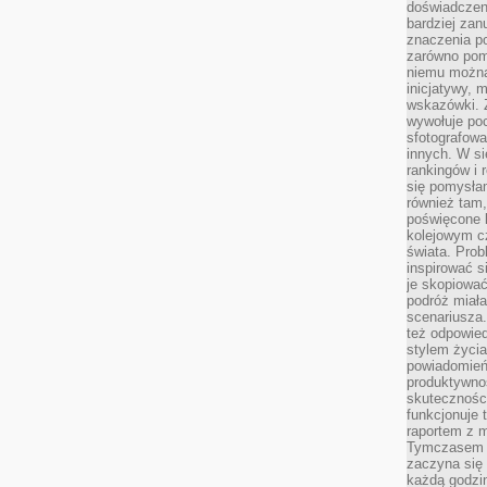
doświadczeni
bardziej zan
znaczenia poz
zarówno pom
niemu można
inicjatywy, 
wskazówki. Z
wywołuje po
sfotografow
innych. W si
rankingów i 
się pomysłam
również tam,
poświęcone 
kolejowym c
świata. Prob
inspirować 
je skopiować
podróż miał
scenariusza
też odpowie
stylem życia
powiadomień,
produktywno
skuteczności
funkcjonuje 
raportem z 
Tymczasem p
zaczyna się 
każdą godzi