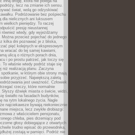
ć inną drogę, która nie polega na
 podróży, lecz na zmianie ich sensu.
bywać świat, wolą go odzyskiwać
kawałku. Podróżowanie bez pośpiechu
ą dla nielicznych ani luksusem
wielkich pieniędzy. To raczej
odpuścić presję nieustannej
i również wtedy, gdy wyjeżdżamy
 Można przecież pojechać do jednego
ez kilka dni poznawać je z bliska,
iczać pięć kolejnych w ekspresowym
a wracać do tej samej kawiarni,
amą ulicą o różnych porach dnia,
acu i po prostu patrzeć, jak toczy się
. To właśnie wtedy podróż staje się
 niż realizacją planu. Zaczyna
spotkanie, w którym obie strony mają
 sobie przyjrzeć. Największą zaletą
podróżowania jest uważność. Człowiek
rzegać rzeczy, które normalnie
e. Słyszy dźwięk miasta o świcie, widzi,
się światło na fasadach budynków,
 na rytm lokalnego życia. Nagle
 że najciekawsze bywają niekoniecznie
znane miejsca, lecz zwykłe drobiazgi:
ozmowa z właścicielem pensjonatu,
zonego chleba, pies drzemiący pod
czorne głosy dobiegające z otwartych
 chwile trudno wpisać do przewodnika,
ajdłużej zostają w pamięci. Podróż nie