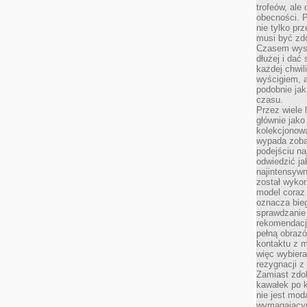
trofeów, ale
obecności. 
nie tylko prz
musi być zd
Czasem wyst
dłużej i dać
każdej chwil
wyścigiem, a
podobnie jak
czasu.
Przez wiele 
głównie jak
kolekcjonowa
wypada zoba
podejściu na
odwiedzić ja
najintensywn
został wyko
model coraz
oznacza biega
sprawdzanie 
rekomendacji
pełną obraz
kontaktu z 
więc wybiera
rezygnacji z
Zamiast zdo
kawałek po 
nie jest mod
wymagającym 