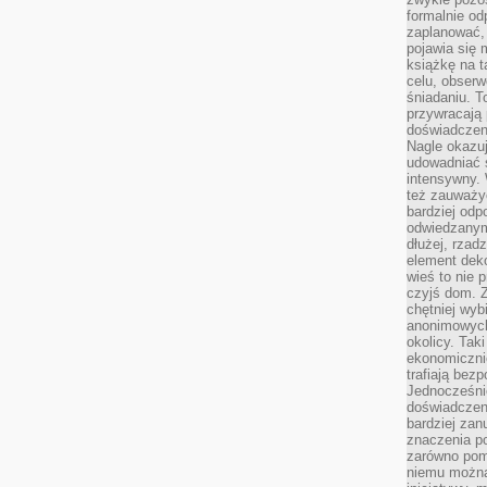
formalnie o
zaplanować,
pojawia się 
książkę na t
celu, obserw
śniadaniu. T
przywracają 
doświadczeni
Nagle okazuj
udowadniać s
intensywny. 
też zauważy
bardziej odp
odwiedzanym
dłużej, rzad
element deko
wieś to nie 
czyjś dom. 
chętniej wyb
anonimowych
okolicy. Tak
ekonomiczni
trafiają bez
Jednocześni
doświadczeni
bardziej zan
znaczenia poz
zarówno pom
niemu można