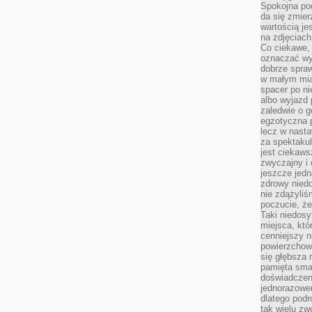
Spokojna pod
da się zmier
wartością je
na zdjęciach
Co ciekawe, 
oznaczać wy
dobrze spra
w małym mias
spacer po ni
albo wyjazd
zaledwie o g
egzotyczna p
lecz w nasta
za spektakul
jest ciekaws
zwyczajny i
jeszcze jedn
zdrowy niedo
nie zdążyliś
poczucie, że
Taki niedosy
miejsca, któ
cenniejszy n
powierzchow
się głębsza 
pamięta sma
doświadczeni
jednorazowe
dlatego pod
tak wielu zw