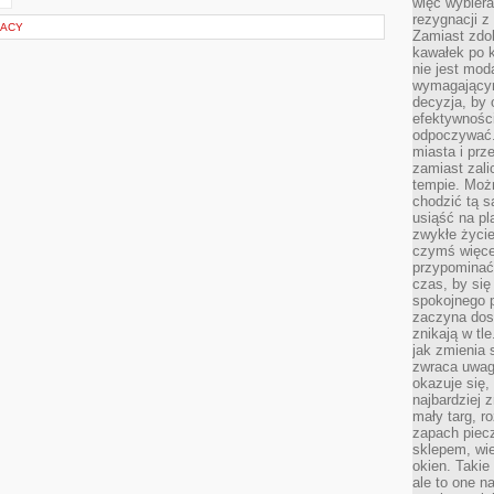
więc wybiera
rezygnacji z
RACY
Zamiast zdo
kawałek po 
nie jest mod
wymagającym 
decyzja, by 
efektywnośc
odpoczywać.
miasta i prz
zamiast zal
tempie. Możn
chodzić tą s
usiąść na pl
zwykłe życie
czymś więcej
przypominać 
czas, by się
spokojnego 
zaczyna dost
znikają w tl
jak zmienia 
zwraca uwagę
okazuje się,
najbardziej 
mały targ, r
zapach piec
sklepem, wie
okien. Takie
ale to one n