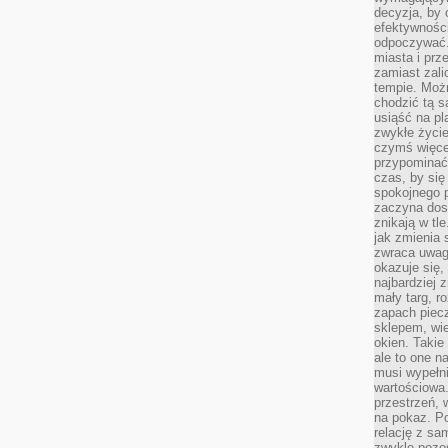
decyzja, by 
efektywnośc
odpoczywać.
miasta i prz
zamiast zal
tempie. Możn
chodzić tą s
usiąść na pl
zwykłe życie
czymś więcej
przypominać 
czas, by się
spokojnego 
zaczyna dost
znikają w tl
jak zmienia 
zwraca uwagę
okazuje się,
najbardziej 
mały targ, r
zapach piec
sklepem, wie
okien. Takie
ale to one n
musi wypełni
wartościowa.
przestrzeń, 
na pokaz. P
relację z s
zwykle pozos