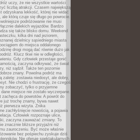
róż uczy, że nie wszystkie wartości
zyć liczbą atrakcji. Czasem największą
st odzyskana lekkość, której nie widać
, ale którą czuje się długo po powrocie.
wolniejsze podróżowanie nie musi
łącznie dalekich wyjazdów. Bardzo
wdza się także blisko domu. Weekend
teczku, kilka dni nad jeziorem,
eznanej dzielnicy sąsiedniego miasta
 pociągiem do miejsca oddalonego
odzinę drogi mogą dać równie dużo jak
odróż. Klucz tkwi nie w odległości,
wieniu. Gdy człowiek przestaje gonić
arnością, zaczyna odkrywać, że świat
zy, niż sądził. Także ten pozornie
 dobrze znany. Powolna podróż ma
ą zaletę: zostawia niedosyt, ale dobry,
syt. Nie chodzi o frustrację, że czegoś
my zobaczyć, tylko o przyjemne
 dane miejsce nie zostało wyczerpane.
t zachęca do powrotów. A powrót do
re już trochę znamy, bywa nawet
iż pierwsza wizyta. Znika
ne zachłyśnięcie nowością, a pojawia
relacja. Człowiek rozpoznaje ulice,
ki, zaczyna zauważać zmiany. To
e znacznie bliższe przyjaźni niż
mu zauroczeniu. Być może właśnie
różowanie bez pośpiechu zyskuje dziś
olenników. Nie oferuje spektakularnych