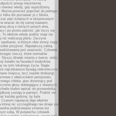
odpuścić presję nieustannej
i również wtedy, gdy wyjeżdżamy
 Można przecież pojechać do jednego
ez kilka dni poznawać je z bliska,
iczać pięć kolejnych w ekspresowym
a wracać do tej samej kawiarni,
amą ulicą o różnych porach dnia,
acu i po prostu patrzeć, jak toczy się
. To właśnie wtedy podróż staje się
 niż realizacją planu. Zaczyna
spotkanie, w którym obie strony mają
 sobie przyjrzeć. Największą zaletą
podróżowania jest uważność. Człowiek
rzegać rzeczy, które normalnie
e. Słyszy dźwięk miasta o świcie, widzi,
się światło na fasadach budynków,
 na rytm lokalnego życia. Nagle
 że najciekawsze bywają niekoniecznie
znane miejsca, lecz zwykłe drobiazgi:
ozmowa z właścicielem pensjonatu,
zonego chleba, pies drzemiący pod
czorne głosy dobiegające z otwartych
 chwile trudno wpisać do przewodnika,
ajdłużej zostają w pamięci. Podróż nie
ać każdej godziny, by była
 Czasem najwięcej daje właśnie
w której nic szczególnego nie dzieje się
owolne podróżowanie zmienia też
amym sobą. W pośpiechu człowiek
taje w trybie zadaniowym, nawet jeśli