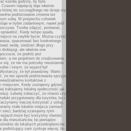
ać każdej godziny, by była
 Czasem najwięcej daje właśnie
w której nic szczególnego nie dzieje się
owolne podróżowanie zmienia też
amym sobą. W pośpiechu człowiek
taje w trybie zadaniowym, nawet jeśli
dpoczywa. Trzeba zdążyć, porównać,
 sprawdzić. Kiedy tempo spada,
miejsce na zwykłe bycie. Można czytać
arasie, spacerować bez konkretnego
ować wodę, siedzieć długo przy
o drobiazgi, ale właśnie one
poczucie, że podróż jest
em, a nie projektem do zrealizowania.
e się, że nie ma potrzeby nieustannie
obie i innym, że wyjazd był
Wystarczy, że był prawdziwy. Warto
ć, że ten sposób podróżowania sprzyja
owiedzialnemu kontaktowi z
 miejscem. Kiedy zostajemy gdzieś
ziej traktujemy lokalną społeczność jak
racji. Łatwiej zobaczyć, że miasto czy
produkt przygotowany dla turystów, lecz
Zaczynamy inaczej korzystać z usług,
ieramy małe lokalne miejsca zamiast
 sieci, bardziej szanujemy rytm
i wyjazd może być korzystny również
e dla mieszkańców, bo pieniądze
pośrednio do lokalnych przedsiębiorców.
e podróżujący sam zyskuje więcej, bo