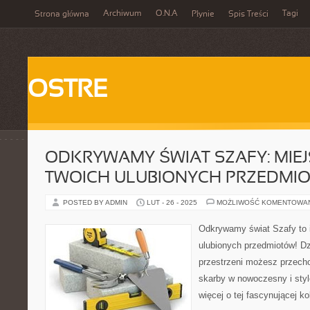
Archiwum
O.N.A
Tagi
Strona główna
Płynie
Spis Treści
OSTRE
ODKRYWAMY ŚWIAT SZAFY: MIEJ
TWOICH ULUBIONYCH PRZEDMI
POSTED BY ADMIN
LUT - 26 - 2025
MOŻLIWOŚĆ KOMENTOWA
Odkrywamy świat Szafy to i
ulubionych przedmiotów! Dzi
przestrzeni możesz przec
skarby w nowoczesny i sty
więcej o tej fascynującej kol