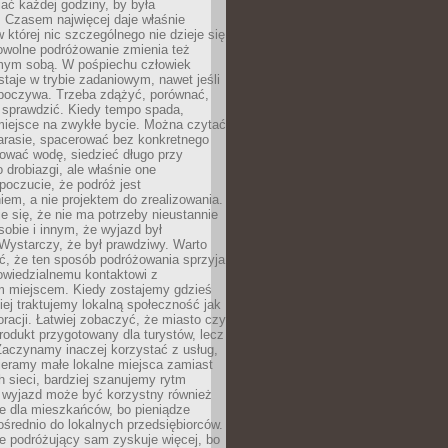
ać każdej godziny, by była
 Czasem najwięcej daje właśnie
w której nic szczególnego nie dzieje się
owolne podróżowanie zmienia też
amym sobą. W pośpiechu człowiek
taje w trybie zadaniowym, nawet jeśli
dpoczywa. Trzeba zdążyć, porównać,
 sprawdzić. Kiedy tempo spada,
miejsce na zwykłe bycie. Można czytać
arasie, spacerować bez konkretnego
ować wodę, siedzieć długo przy
o drobiazgi, ale właśnie one
poczucie, że podróż jest
em, a nie projektem do zrealizowania.
e się, że nie ma potrzeby nieustannie
obie i innym, że wyjazd był
Wystarczy, że był prawdziwy. Warto
ć, że ten sposób podróżowania sprzyja
owiedzialnemu kontaktowi z
 miejscem. Kiedy zostajemy gdzieś
ziej traktujemy lokalną społeczność jak
racji. Łatwiej zobaczyć, że miasto czy
produkt przygotowany dla turystów, lecz
Zaczynamy inaczej korzystać z usług,
ieramy małe lokalne miejsca zamiast
 sieci, bardziej szanujemy rytm
i wyjazd może być korzystny również
e dla mieszkańców, bo pieniądze
pośrednio do lokalnych przedsiębiorców.
e podróżujący sam zyskuje więcej, bo