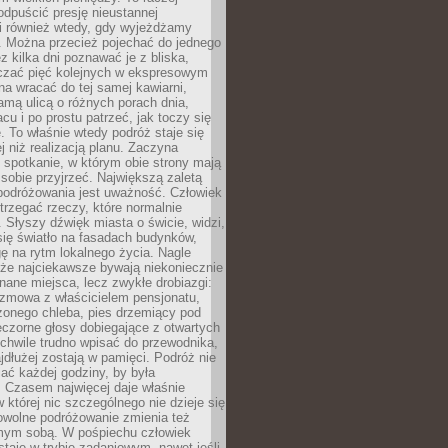
odpuścić presję nieustannej
i również wtedy, gdy wyjeżdżamy
 Można przecież pojechać do jednego
ez kilka dni poznawać je z bliska,
iczać pięć kolejnych w ekspresowym
a wracać do tej samej kawiarni,
amą ulicą o różnych porach dnia,
acu i po prostu patrzeć, jak toczy się
. To właśnie wtedy podróż staje się
 niż realizacją planu. Zaczyna
spotkanie, w którym obie strony mają
 sobie przyjrzeć. Największą zaletą
podróżowania jest uważność. Człowiek
rzegać rzeczy, które normalnie
e. Słyszy dźwięk miasta o świcie, widzi,
się światło na fasadach budynków,
 na rytm lokalnego życia. Nagle
 że najciekawsze bywają niekoniecznie
znane miejsca, lecz zwykłe drobiazgi:
ozmowa z właścicielem pensjonatu,
zonego chleba, pies drzemiący pod
czorne głosy dobiegające z otwartych
 chwile trudno wpisać do przewodnika,
ajdłużej zostają w pamięci. Podróż nie
ać każdej godziny, by była
 Czasem najwięcej daje właśnie
w której nic szczególnego nie dzieje się
owolne podróżowanie zmienia też
amym sobą. W pośpiechu człowiek
taje w trybie zadaniowym, nawet jeśli