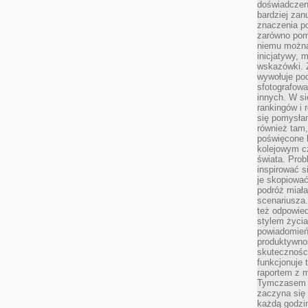
doświadczeni
bardziej zan
znaczenia poz
zarówno pom
niemu można
inicjatywy, 
wskazówki. Z
wywołuje po
sfotografow
innych. W si
rankingów i 
się pomysłam
również tam,
poświęcone 
kolejowym c
świata. Prob
inspirować 
je skopiować
podróż miał
scenariusza
też odpowie
stylem życia
powiadomień,
produktywno
skuteczności
funkcjonuje 
raportem z 
Tymczasem p
zaczyna się 
każdą godzi