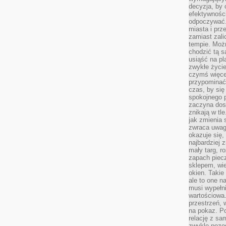
decyzja, by 
efektywnośc
odpoczywać.
miasta i prz
zamiast zal
tempie. Możn
chodzić tą s
usiąść na pl
zwykłe życie
czymś więcej
przypominać 
czas, by się
spokojnego 
zaczyna dost
znikają w tl
jak zmienia 
zwraca uwagę
okazuje się,
najbardziej 
mały targ, r
zapach piec
sklepem, wie
okien. Takie
ale to one n
musi wypełni
wartościowa.
przestrzeń, 
na pokaz. P
relację z s
zwykle pozos