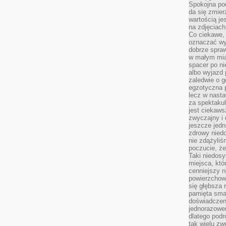
Spokojna pod
da się zmier
wartością je
na zdjęciach
Co ciekawe, 
oznaczać wy
dobrze spra
w małym mias
spacer po ni
albo wyjazd
zaledwie o g
egzotyczna p
lecz w nasta
za spektakul
jest ciekaws
zwyczajny i
jeszcze jedn
zdrowy niedo
nie zdążyliś
poczucie, że
Taki niedosy
miejsca, któ
cenniejszy n
powierzchow
się głębsza 
pamięta sma
doświadczeni
jednorazowe
dlatego pod
tak wielu zw