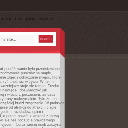
SCRIBE
FACEBOOK
TWITTER
lat podróżowanie było przedstawiane
o zdobywanie punktów na mapie,
nie zdjęć i odhaczanie miejsc, które
czyć choć raz w życiu. W takim
jważniejsze staje się tempo. Trzeba
k najwięcej, doświadczyć jak
iej i wrócić z poczuciem, że czas
rzystany maksymalnie. Tyle że ten
 częściej budzi zmęczenie. W praktyce
nie od atrakcji do atrakcji, ciągłe
godzin, rozkładów, opinii i
, a potem powrót z wakacji z głową
ów, ale bez poczucia prawdziwego
miejscem. Coraz więcej osób zaczyna