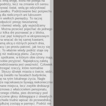
ć inną drogę, która nie polega na
 podróży, lecz na zmianie ich sensu.
bywać świat, wolą go odzyskiwać
kawałku. Podróżowanie bez pośpiechu
ą dla nielicznych ani luksusem
wielkich pieniędzy. To raczej
odpuścić presję nieustannej
i również wtedy, gdy wyjeżdżamy
 Można przecież pojechać do jednego
ez kilka dni poznawać je z bliska,
iczać pięć kolejnych w ekspresowym
a wracać do tej samej kawiarni,
amą ulicą o różnych porach dnia,
acu i po prostu patrzeć, jak toczy się
. To właśnie wtedy podróż staje się
 niż realizacją planu. Zaczyna
spotkanie, w którym obie strony mają
 sobie przyjrzeć. Największą zaletą
podróżowania jest uważność. Człowiek
rzegać rzeczy, które normalnie
e. Słyszy dźwięk miasta o świcie, widzi,
się światło na fasadach budynków,
 na rytm lokalnego życia. Nagle
 że najciekawsze bywają niekoniecznie
znane miejsca, lecz zwykłe drobiazgi:
ozmowa z właścicielem pensjonatu,
zonego chleba, pies drzemiący pod
czorne głosy dobiegające z otwartych
 chwile trudno wpisać do przewodnika,
ajdłużej zostają w pamięci. Podróż nie