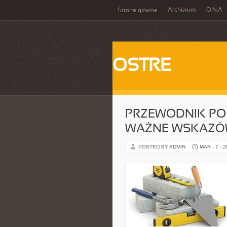
Archiwum
O.N.A
Strona główna
OSTRE
PRZEWODNIK PO
WAŻNE WSKAZÓ
POSTED BY ADMIN
MAR - 7 - 