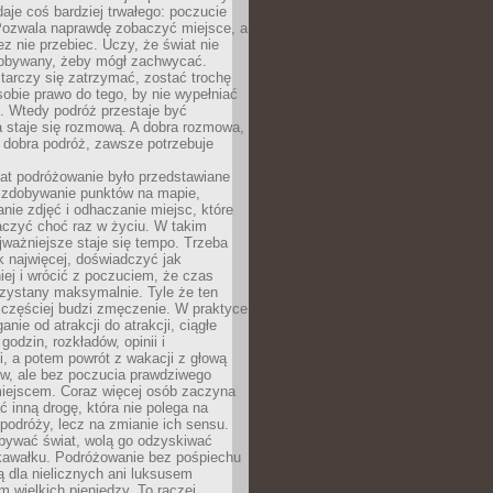
 daje coś bardziej trwałego: poczucie
Pozwala naprawdę zobaczyć miejsce, a
ez nie przebiec. Uczy, że świat nie
obywany, żeby mógł zachwycać.
arczy się zatrzymać, zostać trochę
 sobie prawo do tego, by nie wypełniać
i. Wtedy podróż przestaje być
 staje się rozmową. A dobra rozmowa,
 dobra podróż, zawsze potrzebuje
lat podróżowanie było przedstawiane
o zdobywanie punktów na mapie,
nie zdjęć i odhaczanie miejsc, które
czyć choć raz w życiu. W takim
jważniejsze staje się tempo. Trzeba
k najwięcej, doświadczyć jak
iej i wrócić z poczuciem, że czas
rzystany maksymalnie. Tyle że ten
 częściej budzi zmęczenie. W praktyce
nie od atrakcji do atrakcji, ciągłe
godzin, rozkładów, opinii i
, a potem powrót z wakacji z głową
ów, ale bez poczucia prawdziwego
miejscem. Coraz więcej osób zaczyna
ć inną drogę, która nie polega na
 podróży, lecz na zmianie ich sensu.
bywać świat, wolą go odzyskiwać
kawałku. Podróżowanie bez pośpiechu
ą dla nielicznych ani luksusem
wielkich pieniędzy. To raczej