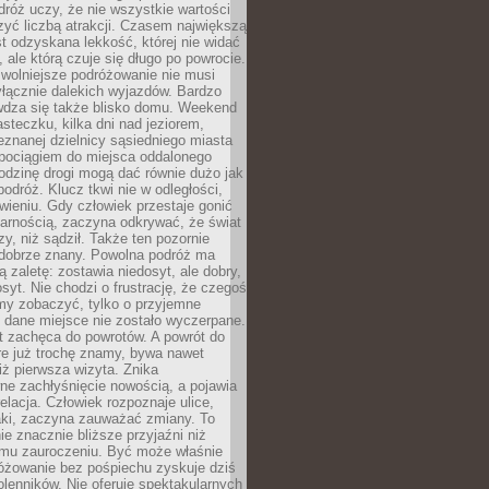
róż uczy, że nie wszystkie wartości
zyć liczbą atrakcji. Czasem największą
st odzyskana lekkość, której nie widać
, ale którą czuje się długo po powrocie.
wolniejsze podróżowanie nie musi
łącznie dalekich wyjazdów. Bardzo
wdza się także blisko domu. Weekend
teczku, kilka dni nad jeziorem,
eznanej dzielnicy sąsiedniego miasta
 pociągiem do miejsca oddalonego
odzinę drogi mogą dać równie dużo jak
odróż. Klucz tkwi nie w odległości,
wieniu. Gdy człowiek przestaje gonić
arnością, zaczyna odkrywać, że świat
zy, niż sądził. Także ten pozornie
 dobrze znany. Powolna podróż ma
ą zaletę: zostawia niedosyt, ale dobry,
syt. Nie chodzi o frustrację, że czegoś
my zobaczyć, tylko o przyjemne
 dane miejsce nie zostało wyczerpane.
t zachęca do powrotów. A powrót do
re już trochę znamy, bywa nawet
iż pierwsza wizyta. Znika
ne zachłyśnięcie nowością, a pojawia
relacja. Człowiek rozpoznaje ulice,
ki, zaczyna zauważać zmiany. To
e znacznie bliższe przyjaźni niż
mu zauroczeniu. Być może właśnie
różowanie bez pośpiechu zyskuje dziś
olenników. Nie oferuje spektakularnych