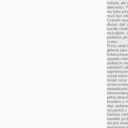
trofeów, ale
obecności. 
nie tylko prz
musi być zd
Czasem wyst
dłużej i dać
każdej chwil
wyścigiem, a
podobnie jak
czasu.
Przez wiele 
głównie jak
kolekcjonowa
wypada zoba
podejściu na
odwiedzić ja
najintensywn
został wyko
model coraz
oznacza biega
sprawdzanie 
rekomendacji
pełną obraz
kontaktu z 
więc wybiera
rezygnacji z
Zamiast zdo
kawałek po 
nie jest mod
wymagającym 