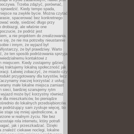
dpoczywa. Trzeba zdążyć, porównać,
 sprawdzić. Kiedy tempo spada,
miejsce na zwykłe bycie. Można czytać
arasie, spacerować bez konkretnego
ować wodę, siedzieć długo przy
o drobiazgi, ale właśnie one
poczucie, że podróż jest
em, a nie projektem do zrealizowania.
e się, że nie ma potrzeby nieustannie
obie i innym, że wyjazd był
Wystarczy, że był prawdziwy. Warto
ć, że ten sposób podróżowania sprzyja
owiedzialnemu kontaktowi z
 miejscem. Kiedy zostajemy gdzieś
ziej traktujemy lokalną społeczność jak
racji. Łatwiej zobaczyć, że miasto czy
produkt przygotowany dla turystów, lecz
Zaczynamy inaczej korzystać z usług,
ieramy małe lokalne miejsca zamiast
 sieci, bardziej szanujemy rytm
i wyjazd może być korzystny również
e dla mieszkańców, bo pieniądze
pośrednio do lokalnych przedsiębiorców.
e podróżujący sam zyskuje więcej, bo
e staje się mniej ujednolicone, a
urzone w realnym życiu. Nie bez
ostaje rola internetu, który potrafi
agać, jak i przeszkadzać. Dzięki
 znaleźć ciekawe noclegi, lokalne