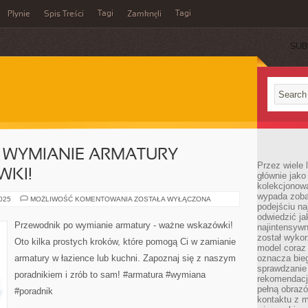
Tagi
Tagi
Płynie
Spis Treści
Zamknęli
SUB
 WYMIANIE ARMATURY –
Przez wiele 
WKI!
głównie jak
kolekcjonowa
wypada zoba
PRZEWODNIK
2025
MOŻLIWOŚĆ KOMENTOWANIA
ZOSTAŁA WYŁĄCZONA
podejściu na
PO
WYMIANIE
odwiedzić ja
ARMATURY
Przewodnik po wymianie armatury - ważne wskazówki!
najintensywn
–
WAŻNE
został wyko
Oto kilka prostych kroków, które pomogą Ci w zamianie
WSKAZÓWKI!
model coraz
armatury w łazience lub kuchni. Zapoznaj się z naszym
oznacza biega
sprawdzanie 
poradnikiem i zrób to sam! #armatura #wymiana
rekomendacji
pełną obraz
#poradnik
kontaktu z 