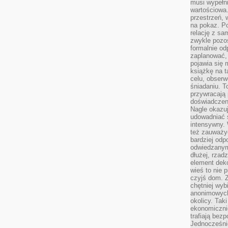
musi wypełni
wartościowa.
przestrzeń, 
na pokaz. P
relację z s
zwykle pozos
formalnie o
zaplanować,
pojawia się 
książkę na t
celu, obserw
śniadaniu. T
przywracają 
doświadczeni
Nagle okazuj
udowadniać s
intensywny. 
też zauważy
bardziej odp
odwiedzanym
dłużej, rzad
element deko
wieś to nie 
czyjś dom. 
chętniej wyb
anonimowych
okolicy. Tak
ekonomiczni
trafiają bez
Jednocześni