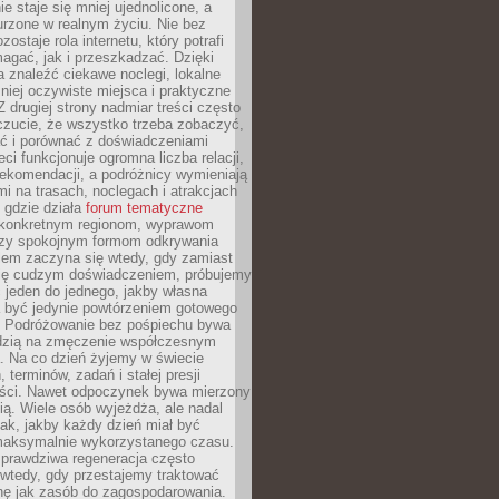
e staje się mniej ujednolicone, a
urzone w realnym życiu. Nie bez
ostaje rola internetu, który potrafi
agać, jak i przeszkadzać. Dzięki
 znaleźć ciekawe noclegi, lokalne
mniej oczywiste miejsca i praktyczne
 drugiej strony nadmiar treści często
czucie, że wszystko trzeba zobaczyć,
ać i porównać z doświadczeniami
eci funkcjonuje ogromna liczba relacji,
rekomendacji, a podróżnicy wymieniają
i na trasach, noclegach i atrakcjach
 gdzie działa
forum tematyczne
konkretnym regionom, wyprawom
zy spokojnym formom odkrywania
lem zaczyna się wtedy, gdy zamiast
się cudzym doświadczeniem, próbujemy
 jeden do jednego, jakby własna
a być jedynie powtórzeniem gotowego
. Podróżowanie bez pośpiechu bywa
dzią na zmęczenie współczesnym
. Na co dzień żyjemy w świecie
 terminów, zadań i stałej presji
ści. Nawet odpoczynek bywa mierzony
ą. Wiele osób wyjeżdża, ale nadal
tak, jakby każdy dzień miał być
maksymalnie wykorzystanego czasu.
rawdziwa regeneracja często
wtedy, gdy przestajemy traktować
nę jak zasób do zagospodarowania.