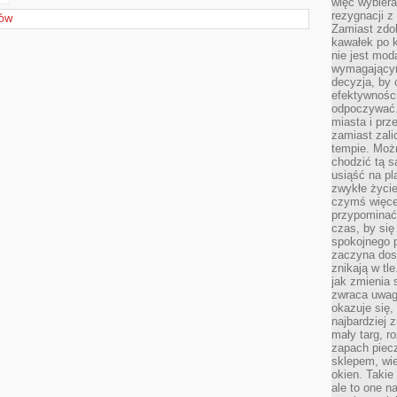
więc wybiera
rezygnacji z
RÓW
Zamiast zdo
kawałek po 
nie jest mod
wymagającym 
decyzja, by 
efektywnośc
odpoczywać.
miasta i prz
zamiast zal
tempie. Możn
chodzić tą s
usiąść na pl
zwykłe życie
czymś więcej
przypominać 
czas, by się
spokojnego 
zaczyna dost
znikają w tl
jak zmienia 
zwraca uwagę
okazuje się,
najbardziej 
mały targ, r
zapach piec
sklepem, wie
okien. Takie
ale to one n