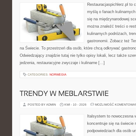
Restauracjaspichlerz.pl to
myślą o fanach kulinarnych 
się na międzynarodowej scen
można znaleźć treści o rest
kulinarnych podróżach, tre
gastronomii. Zobacz też Tes
na Świecie. To przestrzeń dla osób, które chcą odkrywać gastron
Odwiedzający znajdzie tutaj nie tylko opisy lokali, lecz także szer
jedzenia, restauracyjne zwyczaje i kulinarne […]
CATEGORIES:
NORWEGIA
TRENDY W MEBLARSTWIE
POSTED BY ADMIN
KWI - 10 - 2026
MOŻLIWOŚĆ KOMENTOWA
Italsystem to nowoczesna wi
koncentruje się na świecie
podpowiedziach dla osób u