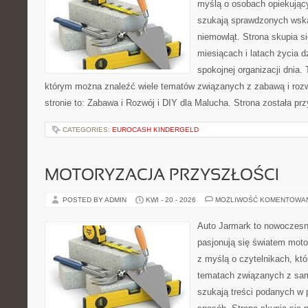
myślą o osobach opiekujący
szukają sprawdzonych wsk
niemowląt. Strona skupia s
miesiącach i latach życia 
spokojnej organizacji dnia.
którym można znaleźć wiele tematów związanych z zabawą i roz
stronie to: Zabawa i Rozwój i DIY dla Malucha. Strona została p
CATEGORIES:
EUROCASH KINDERGELD
MOTORYZACJA PRZYSZŁOŚCI
POSTED BY ADMIN
KWI - 20 - 2026
MOŻLIWOŚĆ KOMENTOWA
Auto Jarmark to nowoczesna
pasjonują się światem moto
z myślą o czytelnikach, kt
tematach związanych z sam
szukają treści podanych w 