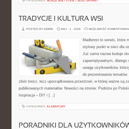
CATEGORIES:
MORZE BAŁTYCKIE I JEGO SKARBY
TRADYCJE I KULTURA WSI
POSTED BY ADMIN
MAJ - 3 - 2026
MOŻLIWOŚĆ KOMENTOWAN
Madlennn to serwis, które 
stylowy punkt w sieci dla o
Już sama nazwa buduje sko
zapamiętywalnym, dlatego 
uwagę użytkowników, którzy
do prezentowania tematów. 
zbiór treści, lecz uporządkowana przestrzeń, w której ważne są za
publikowanych materiałów. Nowości na stronie: Podróże po Polsk
Inspiracja – DIY i […]
CATEGORIES:
KLAWIATURY
PORADNIKI DLA UŻYTKOWNIKÓ