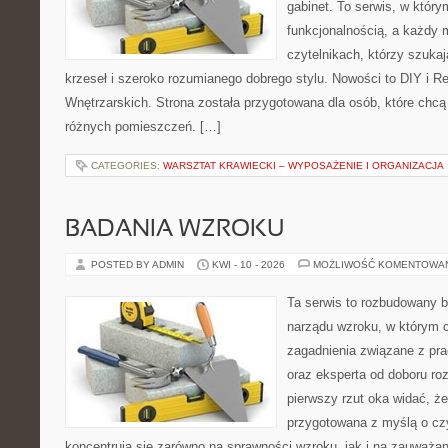
gabinet. To serwis, w który
funkcjonalnością, a każdy 
czytelnikach, którzy szuk
krzeseł i szeroko rozumianego dobrego stylu. Nowości to DIY i R
Wnętrzarskich. Strona została przygotowana dla osób, które chcą
różnych pomieszczeń. […]
CATEGORIES:
WARSZTAT KRAWIECKI – WYPOSAŻENIE I ORGANIZACJA
BADANIA WZROKU
POSTED BY ADMIN
KWI - 10 - 2026
MOŻLIWOŚĆ KOMENTOWA
Ta serwis to rozbudowany b
narządu wzroku, w którym c
zagadnienia związane z pra
oraz eksperta od doboru ro
pierwszy rzut oka widać, że
przygotowana z myślą o czy
koncentrują się zarówno na sprawności wzroku, jak i na zauważa