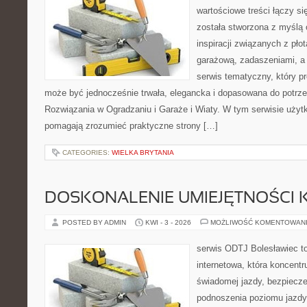
wartościowe treści łączy si
została stworzona z myślą
inspiracji związanych z pł
garażową, zadaszeniami, a 
serwis tematyczny, który p
może być jednocześnie trwała, elegancka i dopasowana do potr
Rozwiązania w Ogradzaniu i Garaże i Wiaty. W tym serwisie użytko
pomagają zrozumieć praktyczne strony […]
CATEGORIES:
WIELKA BRYTANIA
DOSKONALENIE UMIEJĘTNOŚCI 
POSTED BY ADMIN
KWI - 3 - 2026
MOŻLIWOŚĆ KOMENTOWAN
serwis ODTJ Bolesławiec to
internetowa, która koncentr
świadomej jazdy, bezpiecz
podnoszenia poziomu jazdy.