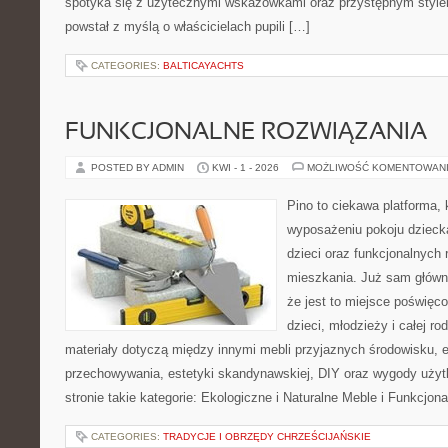
spotyka się z użytecznymi wskazówkami oraz przystępnym style
powstał z myślą o właścicielach pupili […]
CATEGORIES:
BALTICAYACHTS
FUNKCJONALNE ROZWIĄZANIA
POSTED BY ADMIN
KWI - 1 - 2026
MOŻLIWOŚĆ KOMENTOWAN
Pino to ciekawa platforma, 
wyposażeniu pokoju dziecka
dzieci oraz funkcjonalnych
mieszkania. Już sam główn
że jest to miejsce poświęc
dzieci, młodzieży i całej ro
materiały dotyczą między innymi mebli przyjaznych środowisku,
przechowywania, estetyki skandynawskiej, DIY oraz wygody użyt
stronie takie kategorie: Ekologiczne i Naturalne Meble i Funkcjon
CATEGORIES:
TRADYCJE I OBRZĘDY CHRZEŚCIJAŃSKIE