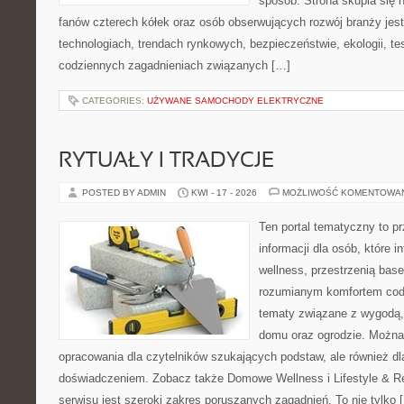
sposób. Strona skupia się 
fanów czterech kółek oraz osób obserwujących rozwój branży jes
technologiach, trendach rynkowych, bezpieczeństwie, ekologii, t
codziennych zagadnieniach związanych […]
CATEGORIES:
UŻYWANE SAMOCHODY ELEKTRYCZNE
RYTUAŁY I TRADYCJE
POSTED BY ADMIN
KWI - 17 - 2026
MOŻLIWOŚĆ KOMENTOWA
Ten portal tematyczny to 
informacji dla osób, które 
wellness, przestrzenią bas
rozumianym komfortem codz
tematy związane z wygodą,
domu oraz ogrodzie. Można
opracowania dla czytelników szukających podstaw, ale również d
doświadczeniem. Zobacz także Domowe Wellness i Lifestyle & 
serwisu jest szeroki zakres poruszanych zagadnień. To nie tylko 