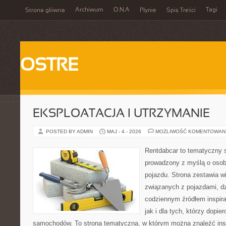
Archiwum
O.N.A
Tagi
Strona główna
Płynie
Spis Treści
OSTRE
EKSPLOATACJA I UTRZYMANIE
POSTED BY ADMIN
MAJ - 4 - 2026
MOŻLIWOŚĆ KOMENTOWAN
Rentdabcar to tematyczny s
prowadzony z myślą o osob
pojazdu. Strona zestawia 
związanych z pojazdami, d
codziennym źródłem inspira
jak i dla tych, którzy dopie
samochodów. To strona tematyczna, w którym można znaleźć ins