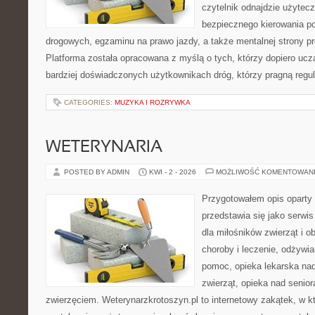
czytelnik odnajdzie użytecz
bezpiecznego kierowania p
drogowych, egzaminu na prawo jazdy, a także mentalnej strony p
Platforma została opracowana z myślą o tych, którzy dopiero uczą
bardziej doświadczonych użytkownikach dróg, którzy pragną regul
CATEGORIES:
MUZYKA I ROZRYWKA
WETERYNARIA
POSTED BY ADMIN
KWI - 2 - 2026
MOŻLIWOŚĆ KOMENTOWAN
Przygotowałem opis oparty 
przedstawia się jako serwis
dla miłośników zwierząt i o
choroby i leczenie, odżywia
pomoc, opieka lekarska nad
zwierząt, opieka nad senio
zwierzęciem. Weterynarzkrotoszyn.pl to internetowy zakątek, w kt