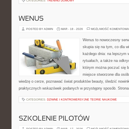
CATEGORIES:
TRENING DOMOWY
WENUS
POSTED BY ADMIN
MAR - 18 - 2026
MOŻLIWOŚĆ KOMENTOWA
Wenus to nowoczesny serwi
skupia się na tym, co dla w
każdego dnia: na lepszym 
rytuałach, a także na odkr
którym można poczuć się b
miejsce stworzone dla osób
wiedzę o cerze, poznawać świat produktów beauty, śledzić nowink
praktycznych wskazówek podanych w przystępny sposób. Strona 
CATEGORIES:
DZIWNE I KONTROWERSYJNE TEORIE NAUKOWE
SZKOLENIE PILOTÓW
POSTED BY ADMIN
MAR - 17 - 2026
MOŻLIWOŚĆ KOMENTOWA