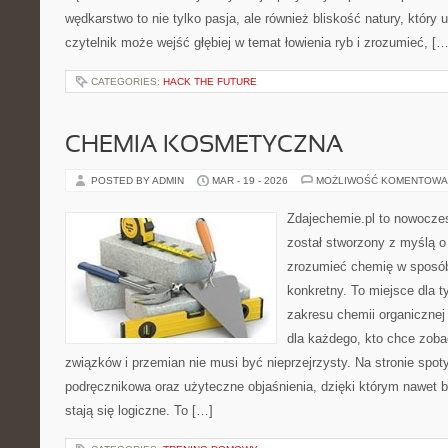
wędkarstwo to nie tylko pasja, ale również bliskość natury, który 
czytelnik może wejść głębiej w temat łowienia ryb i zrozumieć, […
CATEGORIES:
HACK THE FUTURE
CHEMIA KOSMETYCZNA
POSTED BY ADMIN
MAR - 19 - 2026
MOŻLIWOŚĆ KOMENTOWA
Zdajechemie.pl to nowoczes
został stworzony z myślą 
zrozumieć chemię w sposób
konkretny. To miejsce dla t
zakresu chemii organicznej 
dla każdego, kto chce zobac
związków i przemian nie musi być nieprzejrzysty. Na stronie spot
podręcznikowa oraz użyteczne objaśnienia, dzięki którym nawet b
stają się logiczne. To […]