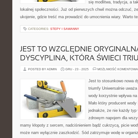
się modlitwa, tradycja, a 
lokalnej społeczności. Już od pierwszych chwil można odczuć, że 
ukojenie, gdzie treść ma prowadzić do umocnienia wiary. Warto t
CATEGORIES:
STEPY I SAWANNY
JEST TO WZGLĘDNIE ORYGINALN
DYSCYPLINA, KTÓRA ŚWIECI TRI
POSTED BY ADMIN
GRU - 23 - 2025
MOŻLIWOŚĆ KOMENTOWA
Jest to stosunkowo nowa dy
triumfy Uniwersalnie uważa s
wody korzystnie wpływa na
Mało który producent wody 
jednakże, że nie każdy typ
zdrowym napojem dla wszyst
mamy kłopoty z sercem, nadciśnieniem bądź cukrzycą, picie wod
może nam wyłącznie zaszkodzić. Sód zatrzymuje wodę w organizm