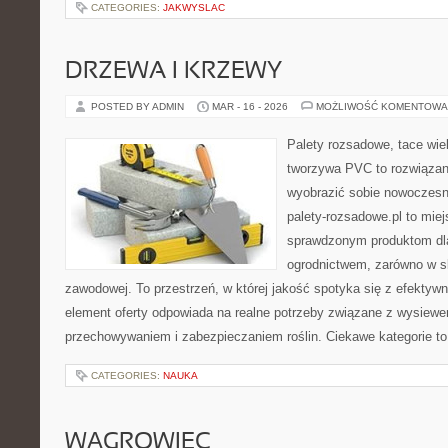
CATEGORIES:
JAKWYSLAC
DRZEWA I KRZEWY
POSTED BY ADMIN
MAR - 16 - 2026
MOŻLIWOŚĆ KOMENTOWA
Palety rozsadowe, tace wie
tworzywa PVC to rozwiązani
wyobrazić sobie nowoczesną
palety-rozsadowe.pl to mie
sprawdzonym produktom dla
ogrodnictwem, zarówno w ska
zawodowej. To przestrzeń, w której jakość spotyka się z efektyw
element oferty odpowiada na realne potrzeby związane z wysiewe
przechowywaniem i zabezpieczaniem roślin. Ciekawe kategorie t
CATEGORIES:
NAUKA
WĄGROWIEC