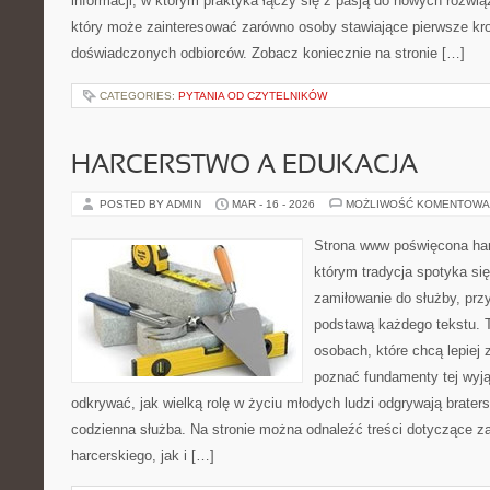
informacji, w którym praktyka łączy się z pasją do nowych rozwią
który może zainteresować zarówno osoby stawiające pierwsze kroki
doświadczonych odbiorców. Zobacz koniecznie na stronie […]
CATEGORIES:
PYTANIA OD CZYTELNIKÓW
HARCERSTWO A EDUKACJA
POSTED BY ADMIN
MAR - 16 - 2026
MOŻLIWOŚĆ KOMENTOWA
Strona www poświęcona har
którym tradycja spotyka si
zamiłowanie do służby, prz
podstawą każdego tekstu. T
osobach, które chcą lepiej
poznać fundamenty tej wyją
odkrywać, jak wielką rolę w życiu młodych ludzi odgrywają brater
codzienna służba. Na stronie można odnaleźć treści dotyczące z
harcerskiego, jak i […]