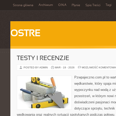
Archiwum
O.N.A
Tagi
Strona główna
Płynie
Spis Treści
OSTRE
TESTY I RECENZJE
POSTED BY ADMIN
MAR - 19 - 2026
MOŻLIWOŚĆ KOMENTOWA
Pzwpajeczno.com.pl to wart
wędkarstwie, który spaja m
wypoczynku nad wodą z uży
przestrzeń, w którym nowi m
doświadczeni pasjonaci mo
dotyczące sprzętu, technik
wędkowania oraz realnych sytuacji spotykanych podczas połowu. 