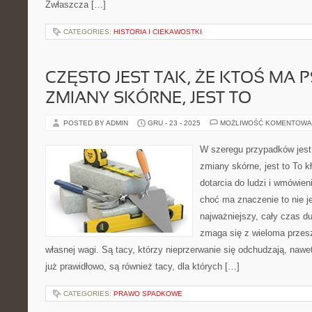
Zwłaszcza […]
CATEGORIES:
HISTORIA I CIEKAWOSTKI
CZĘSTO JEST TAK, ŻE KTOŚ MA 
ZMIANY SKÓRNE, JEST TO
POSTED BY ADMIN
GRU - 23 - 2025
MOŻLIWOŚĆ KOMENTOWA
W szeregu przypadków jest
zmiany skórne, jest to To k
dotarcia do ludzi i wmówien
choć ma znaczenie to nie 
najważniejszy, cały czas d
zmaga się z wieloma prze
własnej wagi. Są tacy, którzy nieprzerwanie się odchudzają, nawet
już prawidłowo, są również tacy, dla których […]
CATEGORIES:
PRAWO SPADKOWE