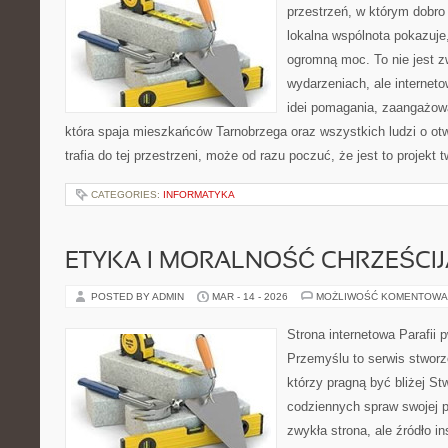
przestrzeń, w którym dobro 
lokalna wspólnota pokazuje
ogromną moc. To nie jest z
wydarzeniach, ale internet
idei pomagania, zaangażowa
która spaja mieszkańców Tarnobrzega oraz wszystkich ludzi o ot
trafia do tej przestrzeni, może od razu poczuć, że jest to projekt 
CATEGORIES:
INFORMATYKA
ETYKA I MORALNOŚĆ CHRZEŚCI
POSTED BY ADMIN
MAR - 14 - 2026
MOŻLIWOŚĆ KOMENTOWA
Strona internetowa Parafii 
Przemyślu to serwis stworz
którzy pragną być bliżej Stw
codziennych spraw swojej par
zwykła strona, ale źródło in