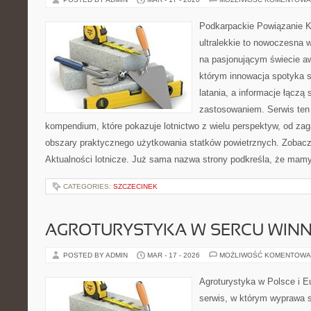
Podkarpackie Powiązanie K
ultralekkie to nowoczesna w
na pasjonującym świecie awi
którym innowacja spotyka 
latania, a informacje łączą
zastosowaniem. Serwis ten
kompendium, które pokazuje lotnictwo z wielu perspektyw, od za
obszary praktycznego użytkowania statków powietrznych. Zobacz
Aktualności lotnicze. Już sama nazwa strony podkreśla, że mam
CATEGORIES:
SZCZECINEK
AGROTURYSTYKA W SERCU WINN
POSTED BY ADMIN
MAR - 17 - 2026
MOŻLIWOŚĆ KOMENTOWA
Agroturystyka w Polsce i Eu
serwis, w którym wyprawa s