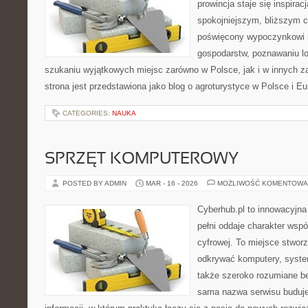
prowincja staje się inspira
spokojniejszym, bliższym c
poświęcony wypoczynkowi n
gospodarstw, poznawaniu lo
szukaniu wyjątkowych miejsc zarówno w Polsce, jak i w innych 
strona jest przedstawiona jako blog o agroturystyce w Polsce i Eur
CATEGORIES:
NAUKA
SPRZĘT KOMPUTEROWY
POSTED BY ADMIN
MAR - 16 - 2026
MOŻLIWOŚĆ KOMENTOWA
Cyberhub.pl to innowacyjna 
pełni oddaje charakter wspó
cyfrowej. To miejsce stworz
odkrywać komputery, system
także szeroko rozumiane b
sama nazwa serwisu buduje