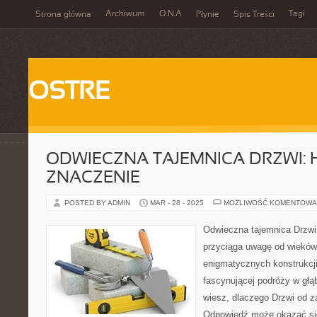
Archiwum
O.N.A
Tagi
Strona główna
Płynie
Spis Treści
OSTRE
ODWIECZNA TAJEMNICA DRZWI: H
ZNACZENIE
POSTED BY ADMIN
MAR - 28 - 2025
MOŻLIWOŚĆ KOMENTOWA
Odwieczna tajemnica Drzwi 
przyciąga uwagę od wieków.
enigmatycznych konstrukcji
fascynującej podróży w głą
wiesz, dlaczego Drzwi od z
Odpowiedź może okazać si