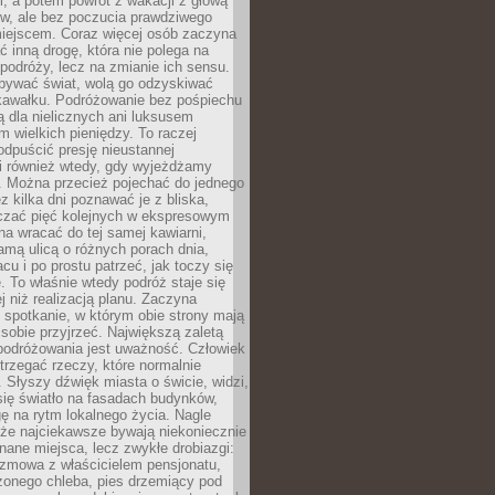
, a potem powrót z wakacji z głową
ów, ale bez poczucia prawdziwego
miejscem. Coraz więcej osób zaczyna
ć inną drogę, która nie polega na
 podróży, lecz na zmianie ich sensu.
bywać świat, wolą go odzyskiwać
kawałku. Podróżowanie bez pośpiechu
ą dla nielicznych ani luksusem
wielkich pieniędzy. To raczej
odpuścić presję nieustannej
i również wtedy, gdy wyjeżdżamy
 Można przecież pojechać do jednego
ez kilka dni poznawać je z bliska,
iczać pięć kolejnych w ekspresowym
a wracać do tej samej kawiarni,
amą ulicą o różnych porach dnia,
acu i po prostu patrzeć, jak toczy się
. To właśnie wtedy podróż staje się
 niż realizacją planu. Zaczyna
spotkanie, w którym obie strony mają
 sobie przyjrzeć. Największą zaletą
podróżowania jest uważność. Człowiek
rzegać rzeczy, które normalnie
e. Słyszy dźwięk miasta o świcie, widzi,
się światło na fasadach budynków,
 na rytm lokalnego życia. Nagle
 że najciekawsze bywają niekoniecznie
znane miejsca, lecz zwykłe drobiazgi:
ozmowa z właścicielem pensjonatu,
zonego chleba, pies drzemiący pod