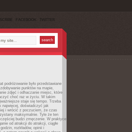
SCRIBE
FACEBOOK
TWITTER
lat podróżowanie było przedstawiane
o zdobywanie punktów na mapie,
nie zdjęć i odhaczanie miejsc, które
czyć choć raz w życiu. W takim
jważniejsze staje się tempo. Trzeba
k najwięcej, doświadczyć jak
iej i wrócić z poczuciem, że czas
rzystany maksymalnie. Tyle że ten
 częściej budzi zmęczenie. W praktyce
nie od atrakcji do atrakcji, ciągłe
godzin, rozkładów, opinii i