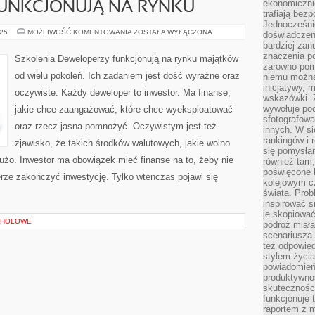
ekonomiczni
UNKCJONUJĄ NA RYNKU
trafiają bez
Jednocześni
DEWELOPERZY
025
MOŻLIWOŚĆ KOMENTOWANIA
ZOSTAŁA WYŁĄCZONA
doświadczeni
FUNKCJONUJĄ
bardziej zan
NA
RYNKU
znaczenia poz
Szkolenia Deweloperzy funkcjonują na rynku majątków
zarówno pom
od wielu pokoleń. Ich zadaniem jest dość wyraźne oraz
niemu można
inicjatywy, 
oczywiste. Każdy deweloper to inwestor. Ma finanse,
wskazówki. Z
wywołuje po
jakie chce zaangażować, które chce wyeksploatować
sfotografow
oraz rzecz jasna pomnożyć. Oczywistym jest też
innych. W si
rankingów i 
zjawisko, że takich środków walutowych, jakie wolno
się pomysłam
żo. Inwestor ma obowiązek mieć finanse na to, żeby nie
również tam,
poświęcone 
erze zakończyć inwestycję. Tylko wtenczas pojawi się
kolejowym c
świata. Prob
inspirować 
je skopiować
OHOLOWE
podróż miał
scenariusza
też odpowie
stylem życia
powiadomień,
produktywno
skuteczności
funkcjonuje 
raportem z 