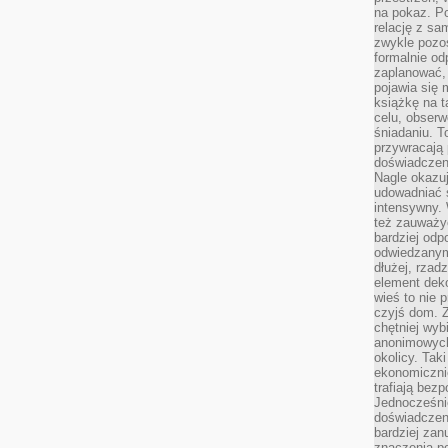
na pokaz. P
relację z s
zwykle pozos
formalnie o
zaplanować,
pojawia się 
książkę na t
celu, obserw
śniadaniu. T
przywracają 
doświadczeni
Nagle okazuj
udowadniać s
intensywny. 
też zauważy
bardziej odp
odwiedzanym
dłużej, rzad
element deko
wieś to nie 
czyjś dom. 
chętniej wyb
anonimowych
okolicy. Tak
ekonomiczni
trafiają bez
Jednocześni
doświadczeni
bardziej zan
znaczenia poz