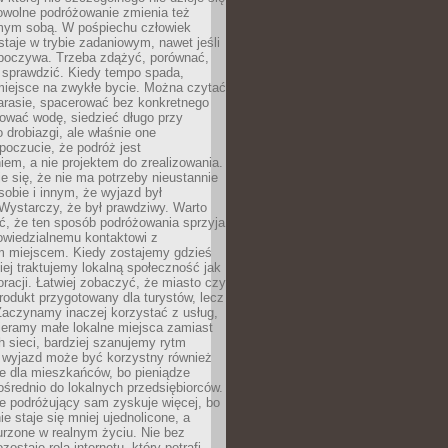
owolne podróżowanie zmienia też
amym sobą. W pośpiechu człowiek
taje w trybie zadaniowym, nawet jeśli
dpoczywa. Trzeba zdążyć, porównać,
 sprawdzić. Kiedy tempo spada,
miejsce na zwykłe bycie. Można czytać
arasie, spacerować bez konkretnego
ować wodę, siedzieć długo przy
o drobiazgi, ale właśnie one
poczucie, że podróż jest
em, a nie projektem do zrealizowania.
e się, że nie ma potrzeby nieustannie
obie i innym, że wyjazd był
Wystarczy, że był prawdziwy. Warto
ć, że ten sposób podróżowania sprzyja
owiedzialnemu kontaktowi z
 miejscem. Kiedy zostajemy gdzieś
ziej traktujemy lokalną społeczność jak
racji. Łatwiej zobaczyć, że miasto czy
produkt przygotowany dla turystów, lecz
Zaczynamy inaczej korzystać z usług,
ieramy małe lokalne miejsca zamiast
 sieci, bardziej szanujemy rytm
i wyjazd może być korzystny również
e dla mieszkańców, bo pieniądze
pośrednio do lokalnych przedsiębiorców.
e podróżujący sam zyskuje więcej, bo
e staje się mniej ujednolicone, a
urzone w realnym życiu. Nie bez
ostaje rola internetu, który potrafi