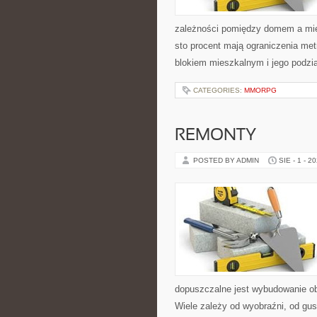
zależności pomiędzy domem a mie
sto procent mają ograniczenia me
blokiem mieszkalnym i jego podzia
CATEGORIES:
MMORPG
REMONTY
POSTED BY ADMIN
SIE - 1 - 2
dopuszczalne jest wybudowanie ob
Wiele zależy od wyobraźni, od gu