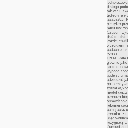
jednorazowe
dlatego pod
tak wielu zw
trofeów, ale
obecności. 
nie tylko prz
musi być zd
Czasem wyst
dłużej i dać
każdej chwil
wyścigiem, a
podobnie jak
czasu.
Przez wiele 
głównie jak
kolekcjonowa
wypada zoba
podejściu na
odwiedzić ja
najintensywn
został wyko
model coraz
oznacza biega
sprawdzanie 
rekomendacji
pełną obraz
kontaktu z 
więc wybiera
rezygnacji z
Zamiast zdo