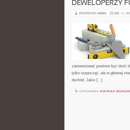
DEWELOPERZY F
POSTED BY ADMIN
SIE - 1 - 2
zainwestować powinno być dość du
tylko rozpocząć, ale w głównej mi
dochód. Jakie […]
CATEGORIES:
KOKTAJLE BEZALK