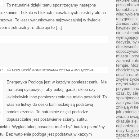
rekomendacji
pełną obraz
To naturalnie dzięki temu spostrzegamy następne
kontaktu z 
szkaniem. Lokale w blokach mieszkalnych niestety ale na
więc wybiera
rezygnacji z
trażowe. To jest uwarunkowane najzwyczajniej w świecie
Zamiast zdo
łem strukturalnym. Ukazuje to […]
kawałek po 
nie jest mod
wymagającym 
decyzja, by 
efektywnośc
odpoczywać.
miasta i prz
zamiast zal
tempie. Możn
chodzić tą s
REMONTY
025
MOŻLIWOŚĆ KOMENTOWANIA
ZOSTAŁA WYŁĄCZONA
usiąść na pl
zwykłe życie
Energetyka Podłoga jest w każdym pomieszczeniu. Nie
czymś więcej
przypominać 
ma takiej dyspozycji, aby pokój, garaż, sklep czy
czas, by się
jakiekolwiek inne pomieszczenie nie miało posadzki. To
spokojnego 
zaczyna dost
właśnie listwy do deski barlineckiej są podstawą
znikają w tl
pomieszczenia. To naturalnie dzięki podłodze
jak zmienia 
zwraca uwagę
dopuszczalne jest postawienie ściany, sufitu,
okazuje się,
najbardziej 
iektu. Wygląd takiej posadzki może być bardzo przeróżny.
mały targ, r
stu. Bez wątpienia podłoga jest podstawą w każdym
zapach piec