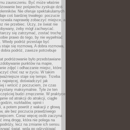
mu zauroczeniu. Być może właśnie
różowanie bez pośpiechu zyskuje dziś
olenników. Nie oferuje spektakularnych
 daje coś bardziej trwałego: poczucie
Pozwala naprawdę zobaczyć miejsce, a
ez nie przebiec. Uczy, że świat nie
obywany, żeby mógł zachwycać.
arczy się zatrzymać, zostać trochę
 sobie prawo do tego, by nie wypełniać
i. Wtedy podróż przestaje być
 staje się rozmową. A dobra rozmowa,
 dobra podróż, zawsze potrzebuje
lat podróżowanie było przedstawiane
o zdobywanie punktów na mapie,
nie zdjęć i odhaczanie miejsc, które
czyć choć raz w życiu. W takim
jważniejsze staje się tempo. Trzeba
k najwięcej, doświadczyć jak
iej i wrócić z poczuciem, że czas
rzystany maksymalnie. Tyle że ten
 częściej budzi zmęczenie. W praktyce
nie od atrakcji do atrakcji, ciągłe
godzin, rozkładów, opinii i
, a potem powrót z wakacji z głową
ów, ale bez poczucia prawdziwego
miejscem. Coraz więcej osób zaczyna
ć inną drogę, która nie polega na
 podróży, lecz na zmianie ich sensu.
bywać świat, wolą go odzyskiwać