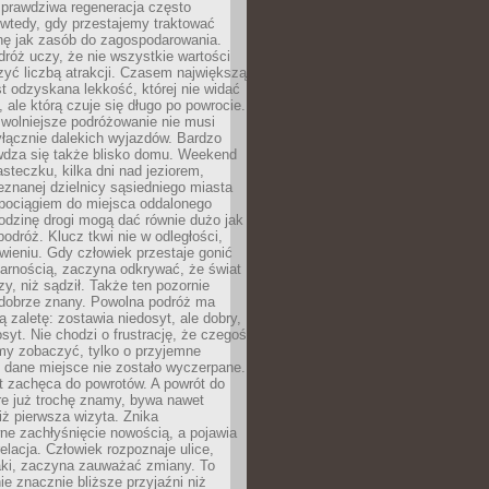
rawdziwa regeneracja często
wtedy, gdy przestajemy traktować
nę jak zasób do zagospodarowania.
róż uczy, że nie wszystkie wartości
zyć liczbą atrakcji. Czasem największą
st odzyskana lekkość, której nie widać
, ale którą czuje się długo po powrocie.
wolniejsze podróżowanie nie musi
łącznie dalekich wyjazdów. Bardzo
wdza się także blisko domu. Weekend
teczku, kilka dni nad jeziorem,
eznanej dzielnicy sąsiedniego miasta
 pociągiem do miejsca oddalonego
odzinę drogi mogą dać równie dużo jak
odróż. Klucz tkwi nie w odległości,
wieniu. Gdy człowiek przestaje gonić
arnością, zaczyna odkrywać, że świat
zy, niż sądził. Także ten pozornie
 dobrze znany. Powolna podróż ma
ą zaletę: zostawia niedosyt, ale dobry,
syt. Nie chodzi o frustrację, że czegoś
my zobaczyć, tylko o przyjemne
 dane miejsce nie zostało wyczerpane.
t zachęca do powrotów. A powrót do
re już trochę znamy, bywa nawet
iż pierwsza wizyta. Znika
ne zachłyśnięcie nowością, a pojawia
relacja. Człowiek rozpoznaje ulice,
ki, zaczyna zauważać zmiany. To
e znacznie bliższe przyjaźni niż