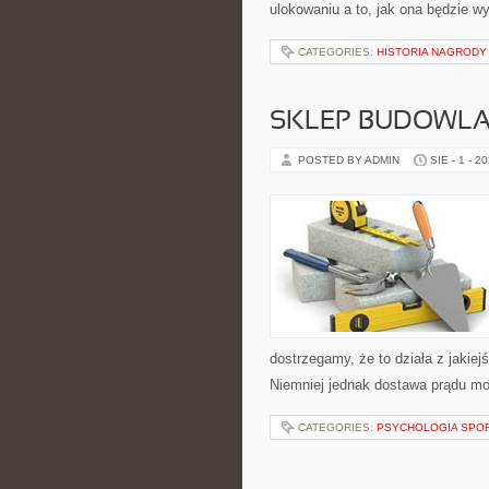
ulokowaniu a to, jak ona będzie w
CATEGORIES:
HISTORIA NAGRODY
SKLEP BUDOWL
POSTED BY ADMIN
SIE - 1 - 2
dostrzegamy, że to działa z jakiej
Niemniej jednak dostawa prądu mo
CATEGORIES:
PSYCHOLOGIA SPO