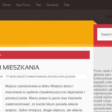
Tagi
Tagi
Płynie
Spis Treści
Zamknęli
SUB
5
 MIESZKANIA
Przez wiele 
głównie jak
WNĘTRZE
025
MOŻLIWOŚĆ KOMENTOWANIA
ZOSTAŁA WYŁĄCZONA
kolekcjonowa
DOMU
wypada zoba
I
MIESZKANIA
podejściu na
Miejsce zamieszkania w bloku Wnętrze domu i
odwiedzić ja
mieszkania to wybitnie charakterystyczne objaśnienie i
najintensywn
został wyko
pomieszczenie. Mamy prawo tu jasno oraz klarownie
model coraz
zademonstrować, że każde lokum posiada własne
oznacza biega
sprawdzanie 
wnętrze. Jedno mniejsze, drugie większe, ale własne.