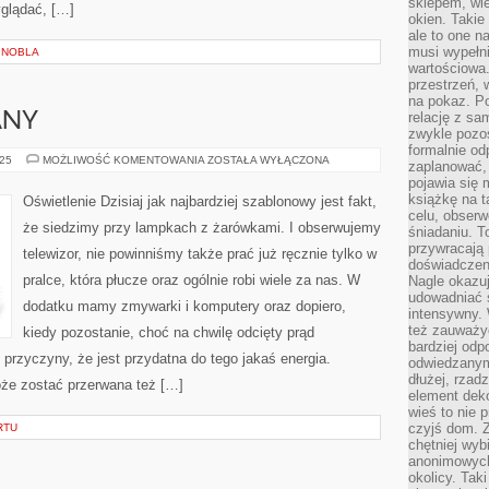
sklepem, wie
yglądać, […]
okien. Takie
ale to one n
musi wypełni
 NOBLA
wartościowa.
przestrzeń, 
na pokaz. P
relację z s
ANY
zwykle pozos
formalnie o
SKLEP
025
MOŻLIWOŚĆ KOMENTOWANIA
ZOSTAŁA WYŁĄCZONA
zaplanować,
BUDOWLANY
pojawia się 
książkę na t
Oświetlenie Dzisiaj jak najbardziej szablonowy jest fakt,
celu, obserw
że siedzimy przy lampkach z żarówkami. I obserwujemy
śniadaniu. T
przywracają 
telewizor, nie powinniśmy także prać już ręcznie tylko w
doświadczeni
pralce, która płucze oraz ogólnie robi wiele za nas. W
Nagle okazuj
udowadniać s
dodatku mamy zmywarki i komputery oraz dopiero,
intensywny. 
też zauważy
kiedy pozostanie, choć na chwilę odcięty prąd
bardziej odp
ś przyczyny, że jest przydatna do tego jakaś energia.
odwiedzanym
dłużej, rzad
że zostać przerwana też […]
element deko
wieś to nie 
czyjś dom. 
RTU
chętniej wyb
anonimowych
okolicy. Tak