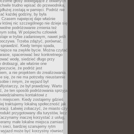
czorne głosy dobiegające z otwartych
 chwile trudno wpisać do przewodnika,
ajdłużej zostają w pamięci. Podróż nie
ać każdej godziny, by była
 Czasem najwięcej daje właśnie
w której nic szczególnego nie dzieje się
owolne podróżowanie zmienia też
amym sobą. W pośpiechu człowiek
taje w trybie zadaniowym, nawet jeśli
dpoczywa. Trzeba zdążyć, porównać,
 sprawdzić. Kiedy tempo spada,
miejsce na zwykłe bycie. Można czytać
arasie, spacerować bez konkretnego
ować wodę, siedzieć długo przy
o drobiazgi, ale właśnie one
poczucie, że podróż jest
em, a nie projektem do zrealizowania.
e się, że nie ma potrzeby nieustannie
obie i innym, że wyjazd był
Wystarczy, że był prawdziwy. Warto
ć, że ten sposób podróżowania sprzyja
owiedzialnemu kontaktowi z
 miejscem. Kiedy zostajemy gdzieś
ziej traktujemy lokalną społeczność jak
racji. Łatwiej zobaczyć, że miasto czy
produkt przygotowany dla turystów, lecz
Zaczynamy inaczej korzystać z usług,
ieramy małe lokalne miejsca zamiast
 sieci, bardziej szanujemy rytm
i wyjazd może być korzystny również