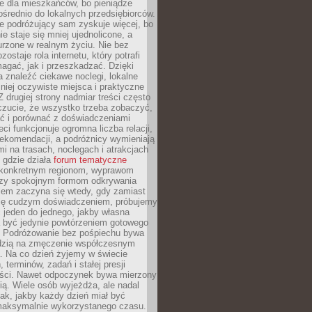
e dla mieszkańców, bo pieniądze
pośrednio do lokalnych przedsiębiorców.
e podróżujący sam zyskuje więcej, bo
e staje się mniej ujednolicone, a
urzone w realnym życiu. Nie bez
ostaje rola internetu, który potrafi
agać, jak i przeszkadzać. Dzięki
 znaleźć ciekawe noclegi, lokalne
mniej oczywiste miejsca i praktyczne
 drugiej strony nadmiar treści często
czucie, że wszystko trzeba zobaczyć,
ać i porównać z doświadczeniami
eci funkcjonuje ogromna liczba relacji,
rekomendacji, a podróżnicy wymieniają
i na trasach, noclegach i atrakcjach
 gdzie działa
forum tematyczne
konkretnym regionom, wyprawom
zy spokojnym formom odkrywania
lem zaczyna się wtedy, gdy zamiast
się cudzym doświadczeniem, próbujemy
 jeden do jednego, jakby własna
a być jedynie powtórzeniem gotowego
. Podróżowanie bez pośpiechu bywa
dzią na zmęczenie współczesnym
. Na co dzień żyjemy w świecie
 terminów, zadań i stałej presji
ści. Nawet odpoczynek bywa mierzony
ą. Wiele osób wyjeżdża, ale nadal
tak, jakby każdy dzień miał być
maksymalnie wykorzystanego czasu.