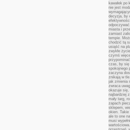
kawałek po 
nie jest mod
wymagającym 
decyzja, by 
efektywnośc
odpoczywać.
miasta i prz
zamiast zal
tempie. Możn
chodzić tą s
usiąść na pl
zwykłe życie
czymś więcej
przypominać 
czas, by się
spokojnego 
zaczyna dost
znikają w tl
jak zmienia 
zwraca uwagę
okazuje się,
najbardziej 
mały targ, r
zapach piec
sklepem, wie
okien. Takie
ale to one n
musi wypełni
wartościowa.
przestrzeń, 