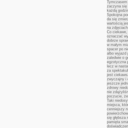
Tymczasem p
zaczyna się 
każdą godzi
Spokojna pod
da się zmier
wartością je
na zdjęciach
Co ciekawe, 
oznaczać wy
dobrze spra
w małym mias
spacer po ni
albo wyjazd
zaledwie o g
egzotyczna p
lecz w nasta
za spektakul
jest ciekaws
zwyczajny i
jeszcze jedn
zdrowy niedo
nie zdążyliś
poczucie, że
Taki niedosy
miejsca, któ
cenniejszy n
powierzchow
się głębsza 
pamięta sma
doświadczeni