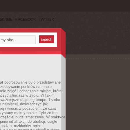
SCRIBE
FACEBOOK
TWITTER
lat podróżowanie było przedstawiane
o zdobywanie punktów na mapie,
nie zdjęć i odhaczanie miejsc, które
czyć choć raz w życiu. W takim
jważniejsze staje się tempo. Trzeba
k najwięcej, doświadczyć jak
iej i wrócić z poczuciem, że czas
rzystany maksymalnie. Tyle że ten
 częściej budzi zmęczenie. W praktyce
nie od atrakcji do atrakcji, ciągłe
godzin, rozkładów, opinii i