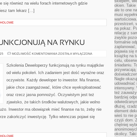
sklepem, wie
je się również na wielu forach internetowych gdzie
okien. Takie
ale to one n
iesz tam lekarz […]
musi wypełni
wartościowa.
OHOLOWE
przestrzeń, 
na pokaz. P
relację z s
zwykle pozos
UNKCJONUJĄ NA RYNKU
formalnie o
zaplanować,
pojawia się 
DEWELOPERZY
025
MOŻLIWOŚĆ KOMENTOWANIA
ZOSTAŁA WYŁĄCZONA
książkę na t
FUNKCJONUJĄ
celu, obserw
NA
RYNKU
śniadaniu. T
Szkolenia Deweloperzy funkcjonują na rynku majątków
przywracają 
od wielu pokoleń. Ich zadaniem jest dość wyraźne oraz
doświadczeni
Nagle okazuj
oczywiste. Każdy deweloper to inwestor. Ma finanse,
udowadniać s
jakie chce zaangażować, które chce wyeksploatować
intensywny. 
też zauważy
oraz rzecz jasna pomnożyć. Oczywistym jest też
bardziej odp
odwiedzanym
zjawisko, że takich środków walutowych, jakie wolno
dłużej, rzad
żo. Inwestor ma obowiązek mieć finanse na to, żeby nie
element deko
wieś to nie 
erze zakończyć inwestycję. Tylko wtenczas pojawi się
czyjś dom. 
chętniej wyb
anonimowych
okolicy. Tak
OHOLOWE