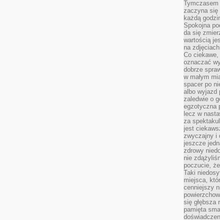
Tymczasem p
zaczyna się 
każdą godzi
Spokojna pod
da się zmier
wartością je
na zdjęciach
Co ciekawe, 
oznaczać wy
dobrze spra
w małym mias
spacer po ni
albo wyjazd
zaledwie o g
egzotyczna p
lecz w nasta
za spektakul
jest ciekaws
zwyczajny i
jeszcze jedn
zdrowy niedo
nie zdążyliś
poczucie, że
Taki niedosy
miejsca, któ
cenniejszy n
powierzchow
się głębsza 
pamięta sma
doświadczeni