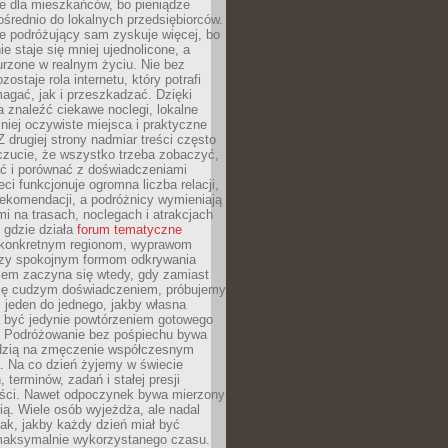
e dla mieszkańców, bo pieniądze
pośrednio do lokalnych przedsiębiorców.
e podróżujący sam zyskuje więcej, bo
e staje się mniej ujednolicone, a
urzone w realnym życiu. Nie bez
ostaje rola internetu, który potrafi
agać, jak i przeszkadzać. Dzięki
 znaleźć ciekawe noclegi, lokalne
mniej oczywiste miejsca i praktyczne
 drugiej strony nadmiar treści często
czucie, że wszystko trzeba zobaczyć,
ać i porównać z doświadczeniami
eci funkcjonuje ogromna liczba relacji,
rekomendacji, a podróżnicy wymieniają
i na trasach, noclegach i atrakcjach
 gdzie działa
forum tematyczne
konkretnym regionom, wyprawom
zy spokojnym formom odkrywania
lem zaczyna się wtedy, gdy zamiast
się cudzym doświadczeniem, próbujemy
 jeden do jednego, jakby własna
a być jedynie powtórzeniem gotowego
. Podróżowanie bez pośpiechu bywa
dzią na zmęczenie współczesnym
. Na co dzień żyjemy w świecie
 terminów, zadań i stałej presji
ści. Nawet odpoczynek bywa mierzony
ą. Wiele osób wyjeżdża, ale nadal
tak, jakby każdy dzień miał być
maksymalnie wykorzystanego czasu.