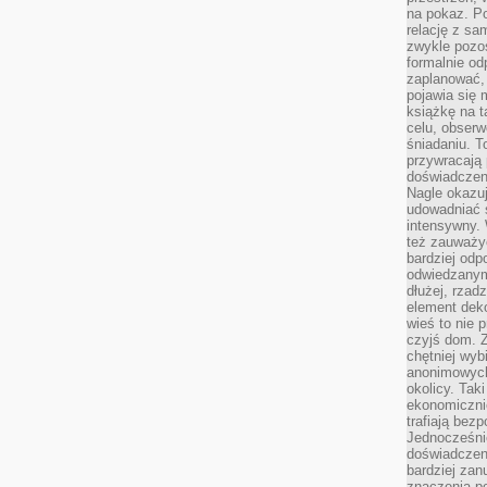
na pokaz. P
relację z s
zwykle pozos
formalnie o
zaplanować,
pojawia się 
książkę na t
celu, obserw
śniadaniu. T
przywracają 
doświadczeni
Nagle okazuj
udowadniać s
intensywny. 
też zauważy
bardziej odp
odwiedzanym
dłużej, rzad
element deko
wieś to nie 
czyjś dom. 
chętniej wyb
anonimowych
okolicy. Tak
ekonomiczni
trafiają bez
Jednocześni
doświadczeni
bardziej zan
znaczenia poz