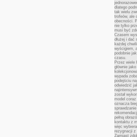
jednorazowe
dlatego pod
tak wielu zw
trofeów, ale
obecności. 
nie tylko prz
musi być zd
Czasem wyst
dłużej i dać
każdej chwil
wyścigiem, a
podobnie jak
czasu.
Przez wiele 
głównie jak
kolekcjonowa
wypada zoba
podejściu na
odwiedzić ja
najintensywn
został wyko
model coraz
oznacza biega
sprawdzanie 
rekomendacji
pełną obraz
kontaktu z 
więc wybiera
rezygnacji z
Zamiast zdo