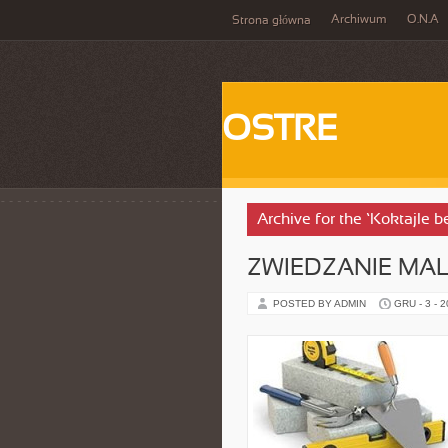
Archiwum
O.N.A
Strona główna
OSTRE
Archive for the ‘Koktajle 
ZWIEDZANIE MAL
POSTED BY ADMIN
GRU - 3 - 