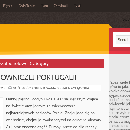
Tagi
Tagi
Płynie
Spis Treści
Zamknęli
SUB
bezalkoholowe’ Category
OWNICZEJ PORTUGALII
Przez wiele 
głównie jak
ZWIEDZANIE
2025
MOŻLIWOŚĆ KOMENTOWANIA
ZOSTAŁA WYŁĄCZONA
kolekcjonowa
MALOWNICZEJ
PORTUGALII
wypada zoba
Odkryj piękno Londynu Rosja jest największym krajem
podejściu na
odwiedzić ja
na świecie oraz jednym ze zdecydowanie
najintensywn
został wyko
najistotniejszych sąsiadów Polski. Znajdująca się na
model coraz
wschodzie, obejmuje swoim terytorium ogromne obszary
oznacza biega
sprawdzanie 
Azji oraz znaczną część Europy, przez co siłą rzeczy