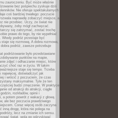
mu zauroczeniu. Być może właśnie
różowanie bez pośpiechu zyskuje dziś
olenników. Nie oferuje spektakularnych
 daje coś bardziej trwałego: poczucie
Pozwala naprawdę zobaczyć miejsce, a
ez nie przebiec. Uczy, że świat nie
obywany, żeby mógł zachwycać.
arczy się zatrzymać, zostać trochę
 sobie prawo do tego, by nie wypełniać
i. Wtedy podróż przestaje być
 staje się rozmową. A dobra rozmowa,
 dobra podróż, zawsze potrzebuje
lat podróżowanie było przedstawiane
o zdobywanie punktów na mapie,
nie zdjęć i odhaczanie miejsc, które
czyć choć raz w życiu. W takim
jważniejsze staje się tempo. Trzeba
k najwięcej, doświadczyć jak
iej i wrócić z poczuciem, że czas
rzystany maksymalnie. Tyle że ten
 częściej budzi zmęczenie. W praktyce
nie od atrakcji do atrakcji, ciągłe
godzin, rozkładów, opinii i
, a potem powrót z wakacji z głową
ów, ale bez poczucia prawdziwego
miejscem. Coraz więcej osób zaczyna
ć inną drogę, która nie polega na
 podróży, lecz na zmianie ich sensu.
bywać świat, wolą go odzyskiwać