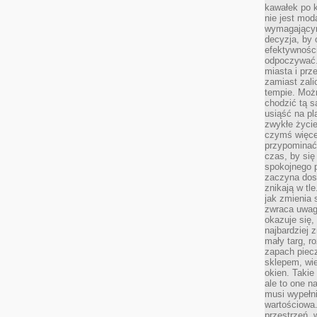
kawałek po 
nie jest mod
wymagającym 
decyzja, by 
efektywnośc
odpoczywać.
miasta i prz
zamiast zal
tempie. Możn
chodzić tą s
usiąść na pl
zwykłe życie
czymś więcej
przypominać 
czas, by się
spokojnego 
zaczyna dost
znikają w tl
jak zmienia 
zwraca uwagę
okazuje się,
najbardziej 
mały targ, r
zapach piec
sklepem, wie
okien. Takie
ale to one n
musi wypełni
wartościowa.
przestrzeń, 