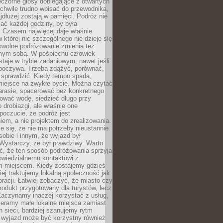
czorne głosy dobiegające z otwartych
 chwile trudno wpisać do przewodnika,
ajdłużej zostają w pamięci. Podróż nie
ać każdej godziny, by była
 Czasem najwięcej daje właśnie
w której nic szczególnego nie dzieje się
owolne podróżowanie zmienia też
amym sobą. W pośpiechu człowiek
taje w trybie zadaniowym, nawet jeśli
dpoczywa. Trzeba zdążyć, porównać,
 sprawdzić. Kiedy tempo spada,
miejsce na zwykłe bycie. Można czytać
arasie, spacerować bez konkretnego
ować wodę, siedzieć długo przy
o drobiazgi, ale właśnie one
poczucie, że podróż jest
em, a nie projektem do zrealizowania.
e się, że nie ma potrzeby nieustannie
obie i innym, że wyjazd był
Wystarczy, że był prawdziwy. Warto
ć, że ten sposób podróżowania sprzyja
owiedzialnemu kontaktowi z
 miejscem. Kiedy zostajemy gdzieś
ziej traktujemy lokalną społeczność jak
racji. Łatwiej zobaczyć, że miasto czy
produkt przygotowany dla turystów, lecz
Zaczynamy inaczej korzystać z usług,
ieramy małe lokalne miejsca zamiast
 sieci, bardziej szanujemy rytm
i wyjazd może być korzystny również