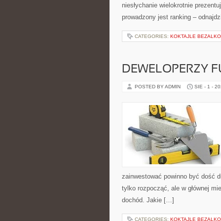
niesłychanie wielokrotnie prezentu
prowadzony jest ranking – odnajdz
CATEGORIES:
KOKTAJLE BEZALK
DEWELOPERZY F
POSTED BY ADMIN
SIE - 1 - 2
zainwestować powinno być dość du
tylko rozpocząć, ale w głównej mi
dochód. Jakie […]
CATEGORIES:
KOKTAJLE BEZALK