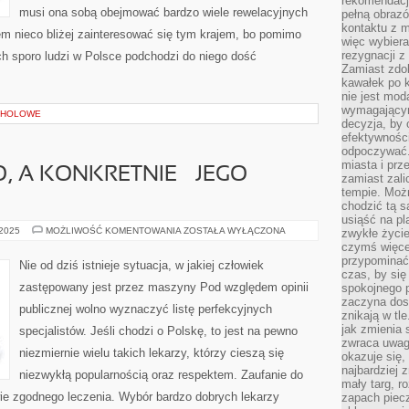
rekomendacji
musi ona sobą obejmować bardzo wiele rewelacyjnych
pełną obraz
kontaktu z 
m nieco bliżej zainteresować się tym krajem, bo pomimo
więc wybiera
rezygnacji z
ch sporo ludzi w Polsce podchodzi do niego dość
Zamiast zdo
kawałek po 
nie jest mod
wymagającym 
OHOLOWE
decyzja, by 
efektywnośc
odpoczywać.
miasta i prz
, A KONKRETNIE – JEGO
zamiast zal
tempie. Możn
chodzić tą s
usiąść na pl
O
 2025
MOŻLIWOŚĆ KOMENTOWANIA
ZOSTAŁA WYŁĄCZONA
zwykłe życie
TYM,
czymś więcej
ŻE
przypominać 
PRAWO,
Nie od dziś istnieje sytuacja, w jakiej człowiek
A
czas, by się
KONKRETNIE
zastępowany jest przez maszyny Pod względem opinii
spokojnego 
–
JEGO
zaczyna dost
publicznej wolno wyznaczyć listę perfekcyjnych
PRZEPISY
znikają w tl
jak zmienia 
specjalistów. Jeśli chodzi o Polskę, to jest na pewno
zwraca uwagę
niezmiernie wielu takich lekarzy, którzy cieszą się
okazuje się,
najbardziej 
niezwykłą popularnością oraz respektem. Zaufanie do
mały targ, r
ie zgodnego leczenia. Wybór bardzo dobrych lekarzy
zapach piec