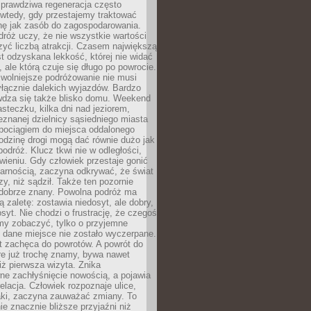
rawdziwa regeneracja często
wtedy, gdy przestajemy traktować
nę jak zasób do zagospodarowania.
róż uczy, że nie wszystkie wartości
zyć liczbą atrakcji. Czasem największą
st odzyskana lekkość, której nie widać
, ale którą czuje się długo po powrocie.
wolniejsze podróżowanie nie musi
łącznie dalekich wyjazdów. Bardzo
wdza się także blisko domu. Weekend
teczku, kilka dni nad jeziorem,
eznanej dzielnicy sąsiedniego miasta
 pociągiem do miejsca oddalonego
odzinę drogi mogą dać równie dużo jak
odróż. Klucz tkwi nie w odległości,
wieniu. Gdy człowiek przestaje gonić
arnością, zaczyna odkrywać, że świat
zy, niż sądził. Także ten pozornie
 dobrze znany. Powolna podróż ma
ą zaletę: zostawia niedosyt, ale dobry,
syt. Nie chodzi o frustrację, że czegoś
my zobaczyć, tylko o przyjemne
 dane miejsce nie zostało wyczerpane.
t zachęca do powrotów. A powrót do
re już trochę znamy, bywa nawet
iż pierwsza wizyta. Znika
ne zachłyśnięcie nowością, a pojawia
relacja. Człowiek rozpoznaje ulice,
ki, zaczyna zauważać zmiany. To
e znacznie bliższe przyjaźni niż