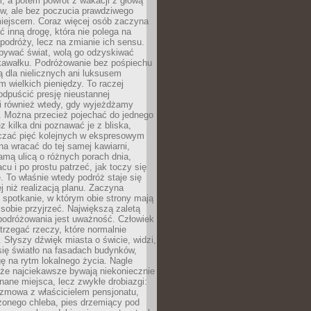
, a potem powrót z wakacji z głową
ów, ale bez poczucia prawdziwego
miejscem. Coraz więcej osób zaczyna
ć inną drogę, która nie polega na
 podróży, lecz na zmianie ich sensu.
bywać świat, wolą go odzyskiwać
kawałku. Podróżowanie bez pośpiechu
ą dla nielicznych ani luksusem
wielkich pieniędzy. To raczej
odpuścić presję nieustannej
i również wtedy, gdy wyjeżdżamy
 Można przecież pojechać do jednego
ez kilka dni poznawać je z bliska,
iczać pięć kolejnych w ekspresowym
a wracać do tej samej kawiarni,
amą ulicą o różnych porach dnia,
acu i po prostu patrzeć, jak toczy się
. To właśnie wtedy podróż staje się
 niż realizacją planu. Zaczyna
spotkanie, w którym obie strony mają
 sobie przyjrzeć. Największą zaletą
podróżowania jest uważność. Człowiek
rzegać rzeczy, które normalnie
e. Słyszy dźwięk miasta o świcie, widzi,
się światło na fasadach budynków,
 na rytm lokalnego życia. Nagle
 że najciekawsze bywają niekoniecznie
znane miejsca, lecz zwykłe drobiazgi:
ozmowa z właścicielem pensjonatu,
zonego chleba, pies drzemiący pod