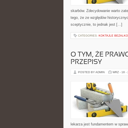
skarbów. Zdecydowanie warto zate
tego, że ze względów historyczny
sceptycznie, to jednak jest […]
CATEGORIES:
KOKTAJLE BEZALK
O TYM, ŻE PRAWO
PRZEPISY
POSTED BY ADMIN
WRZ - 18 -
lekarza jest fundamentem w spraw