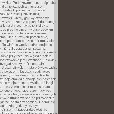
kawałku. Podróżowanie bez pośpiechu
ą dla nielicznych ani luksusem
wielkich pieniędzy. To raczej
odpuścić presję nieustannej
i również wtedy, gdy wyjeżdżamy
 Można przecież pojechać do jednego
ez kilka dni poznawać je z bliska,
iczać pięć kolejnych w ekspresowym
a wracać do tej samej kawiarni,
amą ulicą o różnych porach dnia,
acu i po prostu patrzeć, jak toczy się
. To właśnie wtedy podróż staje się
 niż realizacją planu. Zaczyna
spotkanie, w którym obie strony mają
 sobie przyjrzeć. Największą zaletą
podróżowania jest uważność. Człowiek
rzegać rzeczy, które normalnie
e. Słyszy dźwięk miasta o świcie, widzi,
się światło na fasadach budynków,
 na rytm lokalnego życia. Nagle
 że najciekawsze bywają niekoniecznie
znane miejsca, lecz zwykłe drobiazgi:
ozmowa z właścicielem pensjonatu,
zonego chleba, pies drzemiący pod
czorne głosy dobiegające z otwartych
 chwile trudno wpisać do przewodnika,
ajdłużej zostają w pamięci. Podróż nie
ać każdej godziny, by była
 Czasem najwięcej daje właśnie
w której nic szczególnego nie dzieje się