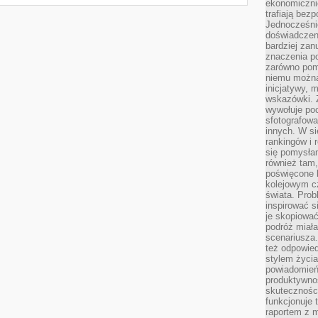
ekonomiczni
trafiają bez
Jednocześni
doświadczeni
bardziej zan
znaczenia poz
zarówno pom
niemu można
inicjatywy, 
wskazówki. Z
wywołuje po
sfotografow
innych. W si
rankingów i 
się pomysłam
również tam,
poświęcone 
kolejowym c
świata. Prob
inspirować 
je skopiować
podróż miał
scenariusza
też odpowie
stylem życia
powiadomień,
produktywno
skuteczności
funkcjonuje 
raportem z 