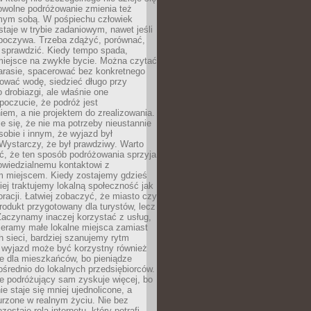
owolne podróżowanie zmienia też
amym sobą. W pośpiechu człowiek
taje w trybie zadaniowym, nawet jeśli
dpoczywa. Trzeba zdążyć, porównać,
 sprawdzić. Kiedy tempo spada,
miejsce na zwykłe bycie. Można czytać
arasie, spacerować bez konkretnego
ować wodę, siedzieć długo przy
o drobiazgi, ale właśnie one
poczucie, że podróż jest
em, a nie projektem do zrealizowania.
e się, że nie ma potrzeby nieustannie
obie i innym, że wyjazd był
Wystarczy, że był prawdziwy. Warto
ć, że ten sposób podróżowania sprzyja
owiedzialnemu kontaktowi z
 miejscem. Kiedy zostajemy gdzieś
ziej traktujemy lokalną społeczność jak
racji. Łatwiej zobaczyć, że miasto czy
produkt przygotowany dla turystów, lecz
Zaczynamy inaczej korzystać z usług,
ieramy małe lokalne miejsca zamiast
 sieci, bardziej szanujemy rytm
i wyjazd może być korzystny również
e dla mieszkańców, bo pieniądze
pośrednio do lokalnych przedsiębiorców.
e podróżujący sam zyskuje więcej, bo
e staje się mniej ujednolicone, a
urzone w realnym życiu. Nie bez
ostaje rola internetu, który potrafi