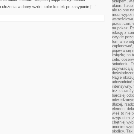
sklepem, wie
okien. Takie
do ułożenia w dobry wzór i kolor kostek po zasypanie […]
ale to one n
musi wypełni
wartościowa.
przestrzeń, 
na pokaz. P
relację z s
zwykle pozos
formalnie o
zaplanować,
pojawia się 
książkę na t
celu, obserw
śniadaniu. T
przywracają 
doświadczeni
Nagle okazuj
udowadniać s
intensywny. 
też zauważy
bardziej odp
odwiedzanym
dłużej, rzad
element deko
wieś to nie 
czyjś dom. 
chętniej wyb
anonimowych
okolicy. Tak