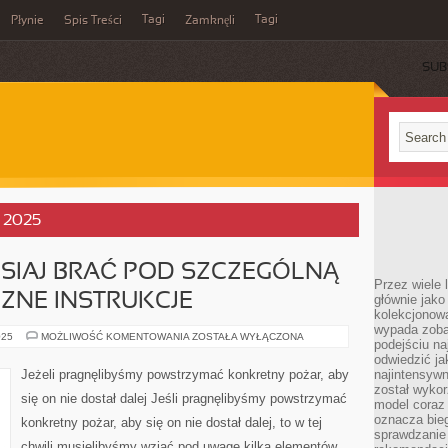
Tagi
Tagi
Płynie
Spis Treści
Zamknęli
SUB
, 2025
SIAJ BRAĆ POD SZCZEGÓLNĄ
Przez wiele 
ZNE INSTRUKCJE
głównie jak
kolekcjonowa
wypada zoba
NALEŻAŁOBY
025
MOŻLIWOŚĆ KOMENTOWANIA
ZOSTAŁA WYŁĄCZONA
podejściu na
DZISIAJ
BRAĆ
odwiedzić ja
POD
Jeżeli pragnęlibyśmy powstrzymać konkretny pożar, aby
najintensywn
SZCZEGÓLNĄ
został wyko
UWAGĘ
się on nie dostał dalej Jeśli pragnęlibyśmy powstrzymać
PRAKTYCZNE
model coraz
INSTRUKCJE
oznacza biega
konkretny pożar, aby się on nie dostał dalej, to w tej
sprawdzanie 
chwili musielibyśmy wziąć pod uwagę kilka elementów