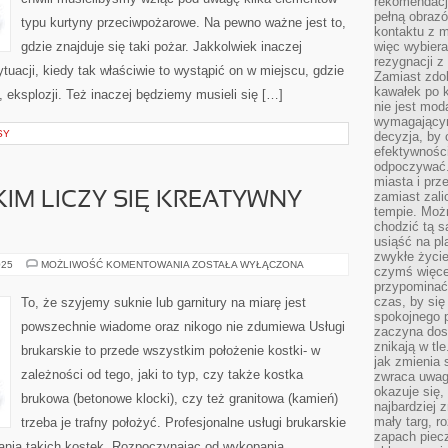
rekomendacji
pełną obraz
typu kurtyny przeciwpożarowe. Na pewno ważne jest to,
kontaktu z 
gdzie znajduje się taki pożar. Jakkolwiek inaczej
więc wybiera
rezygnacji z
uacji, kiedy tak właściwie to wystąpić on w miejscu, gdzie
Zamiast zdo
kawałek po 
eksplozji. Też inaczej będziemy musieli się […]
nie jest mod
wymagającym 
SY
decyzja, by 
efektywnośc
odpoczywać.
miasta i prz
zamiast zal
IM LICZY SIĘ KREATYWNY
tempie. Możn
chodzić tą s
usiąść na pl
zwykłe życie
PRZEDE
025
MOŻLIWOŚĆ KOMENTOWANIA
ZOSTAŁA WYŁĄCZONA
czymś więcej
WSZYSTKIM
przypominać 
LICZY
SIĘ
czas, by się
To, że szyjemy suknie lub garnitury na miarę jest
KREATYWNY
spokojnego 
POMYSŁ!
powszechnie wiadome oraz nikogo nie zdumiewa Usługi
zaczyna dost
znikają w tl
brukarskie to przede wszystkim położenie kostki- w
jak zmienia 
zależności od tego, jaki to typ, czy także kostka
zwraca uwagę
okazuje się,
brukowa (betonowe klocki), czy też granitowa (kamień)
najbardziej 
mały targ, r
trzeba je trafny położyć. Profesjonalne usługi brukarskie
zapach piec
ania takich kostek. Rozpoczynając od wykopania