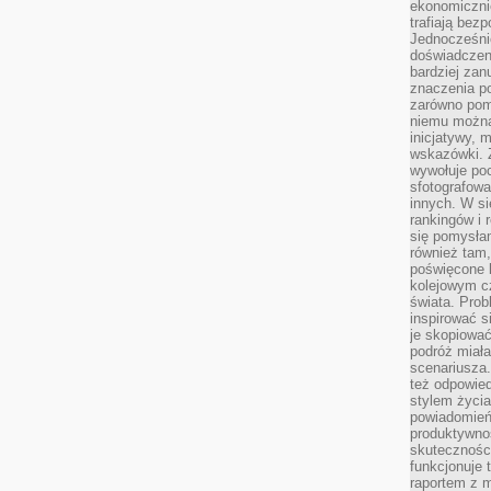
ekonomiczni
trafiają bez
Jednocześni
doświadczeni
bardziej zan
znaczenia poz
zarówno pom
niemu można
inicjatywy, 
wskazówki. Z
wywołuje po
sfotografow
innych. W si
rankingów i 
się pomysłam
również tam,
poświęcone 
kolejowym c
świata. Prob
inspirować 
je skopiować
podróż miał
scenariusza
też odpowie
stylem życia
powiadomień,
produktywno
skuteczności
funkcjonuje 
raportem z 