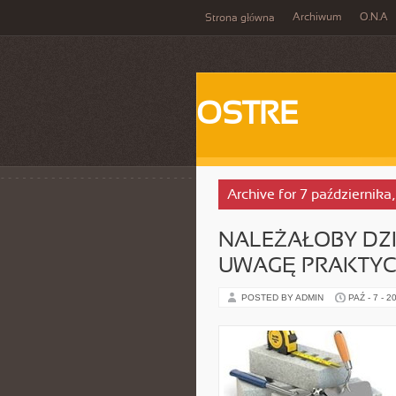
Archiwum
O.N.A
Strona główna
OSTRE
Archive for 7 października
NALEŻAŁOBY DZI
UWAGĘ PRAKTYC
POSTED BY ADMIN
PAŹ - 7 - 2