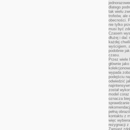
jednorazowe
dlatego pod
tak wielu zw
trofeów, ale
obecności. 
nie tylko prz
musi być zd
Czasem wyst
dłużej i dać
każdej chwil
wyścigiem, a
podobnie jak
czasu.
Przez wiele 
głównie jak
kolekcjonowa
wypada zoba
podejściu na
odwiedzić ja
najintensywn
został wyko
model coraz
oznacza biega
sprawdzanie 
rekomendacji
pełną obraz
kontaktu z 
więc wybiera
rezygnacji z
Zamiast zdo