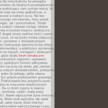
e dla mieszkańców, bo pieniądze
pośrednio do lokalnych przedsiębiorców.
e podróżujący sam zyskuje więcej, bo
e staje się mniej ujednolicone, a
urzone w realnym życiu. Nie bez
ostaje rola internetu, który potrafi
agać, jak i przeszkadzać. Dzięki
 znaleźć ciekawe noclegi, lokalne
mniej oczywiste miejsca i praktyczne
 drugiej strony nadmiar treści często
czucie, że wszystko trzeba zobaczyć,
ać i porównać z doświadczeniami
eci funkcjonuje ogromna liczba relacji,
rekomendacji, a podróżnicy wymieniają
i na trasach, noclegach i atrakcjach
 gdzie działa
forum tematyczne
konkretnym regionom, wyprawom
zy spokojnym formom odkrywania
lem zaczyna się wtedy, gdy zamiast
się cudzym doświadczeniem, próbujemy
 jeden do jednego, jakby własna
a być jedynie powtórzeniem gotowego
. Podróżowanie bez pośpiechu bywa
dzią na zmęczenie współczesnym
. Na co dzień żyjemy w świecie
 terminów, zadań i stałej presji
ści. Nawet odpoczynek bywa mierzony
ą. Wiele osób wyjeżdża, ale nadal
tak, jakby każdy dzień miał być
maksymalnie wykorzystanego czasu.