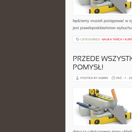
będziemy musieli postępować w syt
jest prawdopodobieństwo wybuchu, 
CATEGORIES:
NAUKA TAŃCA I KUR
PRZEDE WSZYSTK
POMYSŁ!
POSTED BY ADMIN
PAŹ - 7 - 2
dotyczą całościowego etapu układ