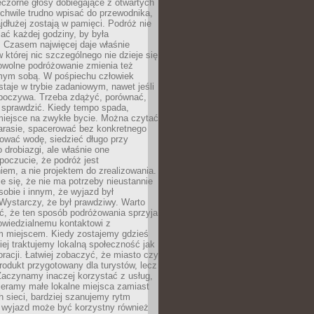
czorne głosy dobiegające z otwartych
 chwile trudno wpisać do przewodnika,
ajdłużej zostają w pamięci. Podróż nie
ać każdej godziny, by była
 Czasem najwięcej daje właśnie
w której nic szczególnego nie dzieje się
owolne podróżowanie zmienia też
amym sobą. W pośpiechu człowiek
taje w trybie zadaniowym, nawet jeśli
dpoczywa. Trzeba zdążyć, porównać,
 sprawdzić. Kiedy tempo spada,
miejsce na zwykłe bycie. Można czytać
arasie, spacerować bez konkretnego
ować wodę, siedzieć długo przy
o drobiazgi, ale właśnie one
poczucie, że podróż jest
em, a nie projektem do zrealizowania.
e się, że nie ma potrzeby nieustannie
obie i innym, że wyjazd był
Wystarczy, że był prawdziwy. Warto
ć, że ten sposób podróżowania sprzyja
owiedzialnemu kontaktowi z
 miejscem. Kiedy zostajemy gdzieś
ziej traktujemy lokalną społeczność jak
racji. Łatwiej zobaczyć, że miasto czy
produkt przygotowany dla turystów, lecz
Zaczynamy inaczej korzystać z usług,
ieramy małe lokalne miejsca zamiast
 sieci, bardziej szanujemy rytm
i wyjazd może być korzystny również