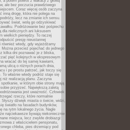
, a potem powrót z wakacji z głową
ów, ale bez poczucia prawdziwego
miejscem. Coraz więcej osób zaczyna
ć inną drogę, która nie polega na
 podróży, lecz na zmianie ich sensu.
bywać świat, wolą go odzyskiwać
kawałku. Podróżowanie bez pośpiechu
ą dla nielicznych ani luksusem
wielkich pieniędzy. To raczej
odpuścić presję nieustannej
i również wtedy, gdy wyjeżdżamy
 Można przecież pojechać do jednego
ez kilka dni poznawać je z bliska,
iczać pięć kolejnych w ekspresowym
a wracać do tej samej kawiarni,
amą ulicą o różnych porach dnia,
acu i po prostu patrzeć, jak toczy się
. To właśnie wtedy podróż staje się
 niż realizacją planu. Zaczyna
spotkanie, w którym obie strony mają
 sobie przyjrzeć. Największą zaletą
podróżowania jest uważność. Człowiek
rzegać rzeczy, które normalnie
e. Słyszy dźwięk miasta o świcie, widzi,
się światło na fasadach budynków,
 na rytm lokalnego życia. Nagle
 że najciekawsze bywają niekoniecznie
znane miejsca, lecz zwykłe drobiazgi:
ozmowa z właścicielem pensjonatu,
zonego chleba, pies drzemiący pod