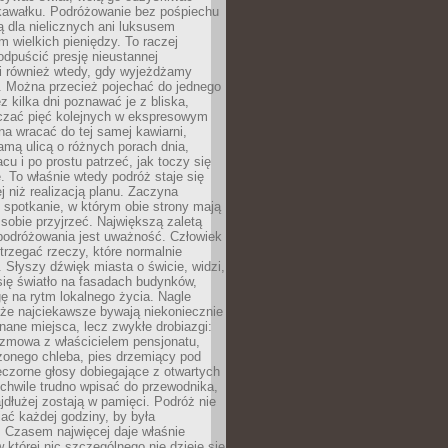
kawałku. Podróżowanie bez pośpiechu
ą dla nielicznych ani luksusem
wielkich pieniędzy. To raczej
odpuścić presję nieustannej
i również wtedy, gdy wyjeżdżamy
 Można przecież pojechać do jednego
ez kilka dni poznawać je z bliska,
iczać pięć kolejnych w ekspresowym
a wracać do tej samej kawiarni,
amą ulicą o różnych porach dnia,
acu i po prostu patrzeć, jak toczy się
. To właśnie wtedy podróż staje się
 niż realizacją planu. Zaczyna
spotkanie, w którym obie strony mają
 sobie przyjrzeć. Największą zaletą
podróżowania jest uważność. Człowiek
rzegać rzeczy, które normalnie
e. Słyszy dźwięk miasta o świcie, widzi,
się światło na fasadach budynków,
 na rytm lokalnego życia. Nagle
 że najciekawsze bywają niekoniecznie
znane miejsca, lecz zwykłe drobiazgi:
ozmowa z właścicielem pensjonatu,
zonego chleba, pies drzemiący pod
czorne głosy dobiegające z otwartych
 chwile trudno wpisać do przewodnika,
ajdłużej zostają w pamięci. Podróż nie
ać każdej godziny, by była
 Czasem najwięcej daje właśnie
w której nic szczególnego nie dzieje się