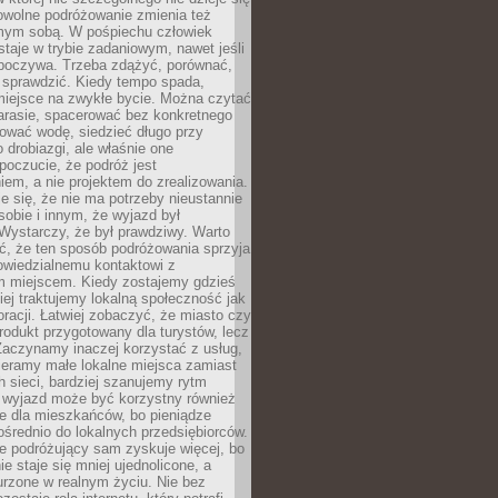
owolne podróżowanie zmienia też
amym sobą. W pośpiechu człowiek
taje w trybie zadaniowym, nawet jeśli
dpoczywa. Trzeba zdążyć, porównać,
 sprawdzić. Kiedy tempo spada,
miejsce na zwykłe bycie. Można czytać
arasie, spacerować bez konkretnego
ować wodę, siedzieć długo przy
o drobiazgi, ale właśnie one
poczucie, że podróż jest
em, a nie projektem do zrealizowania.
e się, że nie ma potrzeby nieustannie
obie i innym, że wyjazd był
Wystarczy, że był prawdziwy. Warto
ć, że ten sposób podróżowania sprzyja
owiedzialnemu kontaktowi z
 miejscem. Kiedy zostajemy gdzieś
ziej traktujemy lokalną społeczność jak
racji. Łatwiej zobaczyć, że miasto czy
produkt przygotowany dla turystów, lecz
Zaczynamy inaczej korzystać z usług,
ieramy małe lokalne miejsca zamiast
 sieci, bardziej szanujemy rytm
i wyjazd może być korzystny również
e dla mieszkańców, bo pieniądze
pośrednio do lokalnych przedsiębiorców.
e podróżujący sam zyskuje więcej, bo
e staje się mniej ujednolicone, a
urzone w realnym życiu. Nie bez