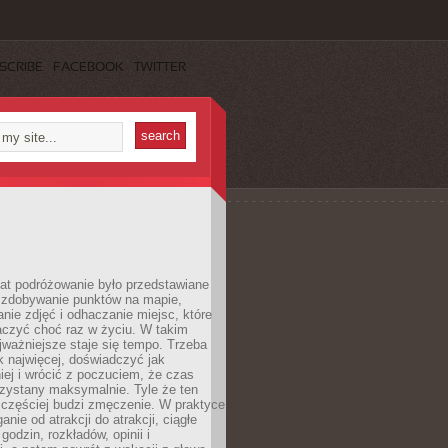
SCRIBE
FACEBOOK
TWITTER
lat podróżowanie było przedstawiane
o zdobywanie punktów na mapie,
nie zdjęć i odhaczanie miejsc, które
czyć choć raz w życiu. W takim
jważniejsze staje się tempo. Trzeba
k najwięcej, doświadczyć jak
iej i wrócić z poczuciem, że czas
rzystany maksymalnie. Tyle że ten
 częściej budzi zmęczenie. W praktyce
nie od atrakcji do atrakcji, ciągłe
godzin, rozkładów, opinii i