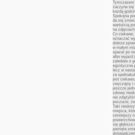
Tymczasem p
zaczyna się 
każdą godzi
Spokojna pod
da się zmier
wartością je
na zdjęciach
Co ciekawe, 
oznaczać wy
dobrze spra
w małym mias
spacer po ni
albo wyjazd
zaledwie o g
egzotyczna p
lecz w nasta
za spektakul
jest ciekaws
zwyczajny i
jeszcze jedn
zdrowy niedo
nie zdążyliś
poczucie, że
Taki niedosy
miejsca, któ
cenniejszy n
powierzchow
się głębsza 
pamięta sma
doświadczeni