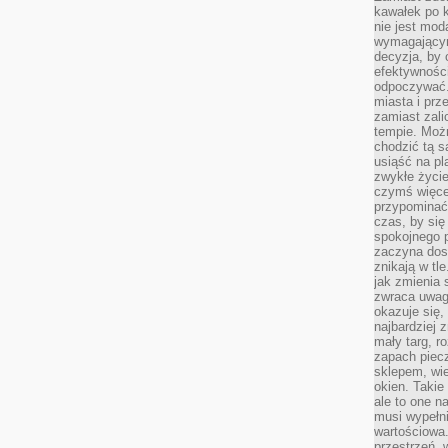
kawałek po 
nie jest mod
wymagającym 
decyzja, by 
efektywnośc
odpoczywać.
miasta i prz
zamiast zal
tempie. Możn
chodzić tą s
usiąść na pl
zwykłe życie
czymś więcej
przypominać 
czas, by się
spokojnego 
zaczyna dost
znikają w tl
jak zmienia 
zwraca uwagę
okazuje się,
najbardziej 
mały targ, r
zapach piec
sklepem, wie
okien. Takie
ale to one n
musi wypełni
wartościowa.
przestrzeń, 