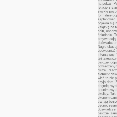
na pokaz. P
relację z s
zwykle pozos
formalnie o
zaplanować,
pojawia się 
książkę na t
celu, obserw
śniadaniu. T
przywracają 
doświadczeni
Nagle okazuj
udowadniać s
intensywny. 
też zauważy
bardziej odp
odwiedzanym
dłużej, rzad
element deko
wieś to nie 
czyjś dom. 
chętniej wyb
anonimowych
okolicy. Tak
ekonomiczni
trafiają bez
Jednocześni
doświadczeni
bardziej zan