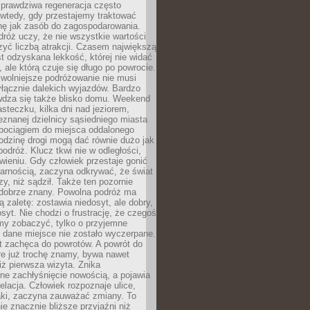
rawdziwa regeneracja często
wtedy, gdy przestajemy traktować
nę jak zasób do zagospodarowania.
róż uczy, że nie wszystkie wartości
zyć liczbą atrakcji. Czasem największą
st odzyskana lekkość, której nie widać
, ale którą czuje się długo po powrocie.
wolniejsze podróżowanie nie musi
łącznie dalekich wyjazdów. Bardzo
wdza się także blisko domu. Weekend
teczku, kilka dni nad jeziorem,
eznanej dzielnicy sąsiedniego miasta
 pociągiem do miejsca oddalonego
odzinę drogi mogą dać równie dużo jak
odróż. Klucz tkwi nie w odległości,
wieniu. Gdy człowiek przestaje gonić
arnością, zaczyna odkrywać, że świat
zy, niż sądził. Także ten pozornie
 dobrze znany. Powolna podróż ma
ą zaletę: zostawia niedosyt, ale dobry,
syt. Nie chodzi o frustrację, że czegoś
my zobaczyć, tylko o przyjemne
 dane miejsce nie zostało wyczerpane.
t zachęca do powrotów. A powrót do
re już trochę znamy, bywa nawet
iż pierwsza wizyta. Znika
ne zachłyśnięcie nowością, a pojawia
relacja. Człowiek rozpoznaje ulice,
ki, zaczyna zauważać zmiany. To
e znacznie bliższe przyjaźni niż