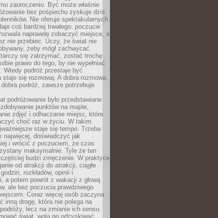
mu zauroczeniu. Być może właśnie
różowanie bez pośpiechu zyskuje dziś
olenników. Nie oferuje spektakularnych
 daje coś bardziej trwałego: poczucie
Pozwala naprawdę zobaczyć miejsce, a
ez nie przebiec. Uczy, że świat nie
obywany, żeby mógł zachwycać.
arczy się zatrzymać, zostać trochę
 sobie prawo do tego, by nie wypełniać
i. Wtedy podróż przestaje być
 staje się rozmową. A dobra rozmowa,
 dobra podróż, zawsze potrzebuje
lat podróżowanie było przedstawiane
o zdobywanie punktów na mapie,
nie zdjęć i odhaczanie miejsc, które
czyć choć raz w życiu. W takim
jważniejsze staje się tempo. Trzeba
k najwięcej, doświadczyć jak
iej i wrócić z poczuciem, że czas
rzystany maksymalnie. Tyle że ten
 częściej budzi zmęczenie. W praktyce
nie od atrakcji do atrakcji, ciągłe
godzin, rozkładów, opinii i
, a potem powrót z wakacji z głową
ów, ale bez poczucia prawdziwego
miejscem. Coraz więcej osób zaczyna
ć inną drogę, która nie polega na
 podróży, lecz na zmianie ich sensu.
bywać świat, wolą go odzyskiwać