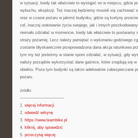
w sytuacji, kiedy tak właściwie to wystąpić on w miejscu, gdzie 
wybuchu, eksplozji. Też inaczej będziemy musieli się zachować w 
oraz w czasie pożaru w jakimś budynku, gdzie są kurtyny przeci
cel, inaczej uratowanie życia swojego, jak i innych poszkodowan
niemało zdziałać w momencie, kiedy tak właściwie to postaramy 
straży pożarnej. Lecz należy pamiętać o wykonaniu godziwego zg
zostanie błyskawicznie przeprowadzona dana akcja ratunkowa pr
tym my też jesteśmy w stanie sporo zdziałać, w sytuacji, gdy wy
należy porządnie wykorzystać dane gaśnice, które znajdują się 
obiektu. Poza tym budynki są także adekwatnie zabezpieczane pr
pożaru.
źródło:
———————————
1.
więcej informacji
2.
odwiedź witrynę
3.
https://www.teambike.pl
4.
kliknij, aby sprawdzić
5.
przeczytaj więcej