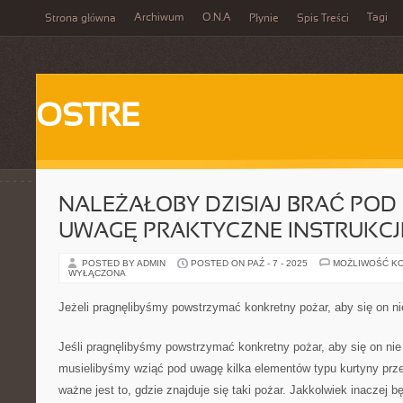
Archiwum
O.N.A
Tagi
Strona główna
Płynie
Spis Treści
OSTRE
NALEŻAŁOBY DZISIAJ BRAĆ PO
UWAGĘ PRAKTYCZNE INSTRUKCJ
POSTED BY ADMIN
POSTED ON PAŹ - 7 - 2025
MOŻLIWOŚĆ K
WYŁĄCZONA
Jeżeli pragnęlibyśmy powstrzymać konkretny pożar, aby się on nie
Jeśli pragnęlibyśmy powstrzymać konkretny pożar, aby się on nie do
musielibyśmy wziąć pod uwagę kilka elementów typu kurtyny pr
ważne jest to, gdzie znajduje się taki pożar. Jakkolwiek inaczej