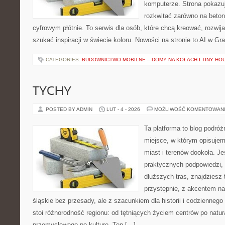
komputerze. Strona pokazu
rozkwitać zarówno na betono
cyfrowym płótnie. To serwis dla osób, które chcą kreować, rozwija
szukać inspiracji w świecie koloru. Nowości na stronie to AI w Graf
CATEGORIES:
BUDOWNICTWO MOBILNE – DOMY NA KOŁACH I TINY HO
TYCHY
POSTED BY ADMIN
LUT - 4 - 2026
MOŻLIWOŚĆ KOMENTOWAN
Ta platforma to blog podró
miejsce, w którym opisujem
miast i terenów dookoła. Je
praktycznych podpowiedzi,
dłuższych tras, znajdziesz 
przystępnie, z akcentem n
śląskie bez przesady, ale z szacunkiem dla historii i codziennego
stoi różnorodność regionu: od tętniących życiem centrów po natur
przemysłowego po kulturę. Ten […]