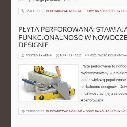
CATEGORIES:
BUDOWNICTWO MOBILNE – DOMY NA KOŁACH I TINY HO
PŁYTA PERFOROWANA: STAWIAJ
FUNKCJONALNOŚĆ W NOWOCZ
DESIGNIE
POSTED BY ADMIN
MAR - 23 - 2025
MOŻLIWOŚĆ KOMENTOWA
Płyta perforowana to nowoc
wykorzystywany w projekto
coraz większą popularność d
unikalnemu designowi. Dowi
możliwościach jej zastosow
#perforowana
CATEGORIES:
BUDOWNICTWO MOBILNE – DOMY NA KOŁACH I TINY HO