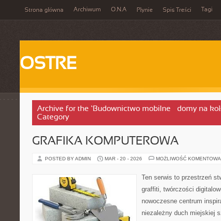
Archiwum
O.N.A
Tagi
Strona główna
Płynie
Spis Treści
OSTRE
Archive for the ‘Budownictwo mobilne – domy na koła
Category
GRAFIKA KOMPUTEROWA
POSTED BY ADMIN
MAR - 20 - 2026
MOŻLIWOŚĆ KOMENTOWA
Ten serwis to przestrzeń s
graffiti, twórczości digitalo
nowoczesne centrum inspira
niezależny duch miejskiej s