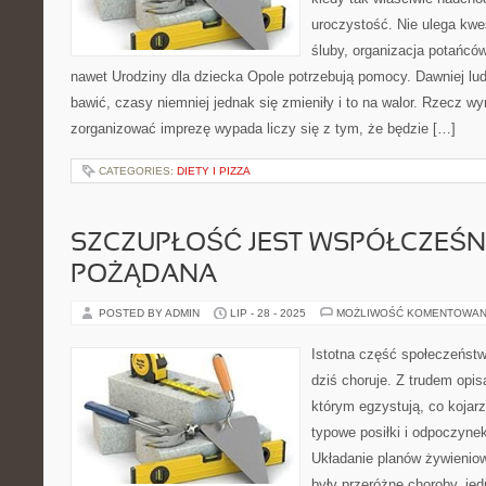
uroczystość. Nie ulega kwes
śluby, organizacja potańcó
nawet Urodziny dla dziecka Opole potrzebują pomocy. Dawniej ludz
bawić, czasy niemniej jednak się zmieniły i to na walor. Rzecz w
zorganizować imprezę wypada liczy się z tym, że będzie […]
CATEGORIES:
DIETY I PIZZA
SZCZUPŁOŚĆ JEST WSPÓŁCZEŚN
POŻĄDANA
POSTED BY ADMIN
LIP - 28 - 2025
MOŻLIWOŚĆ KOMENTOWAN
Istotna część społeczeńst
dziś choruje. Z trudem opis
którym egzystują, co kojar
typowe posiłki i odpoczyne
Układanie planów żywienio
były przeróżne choroby, jed