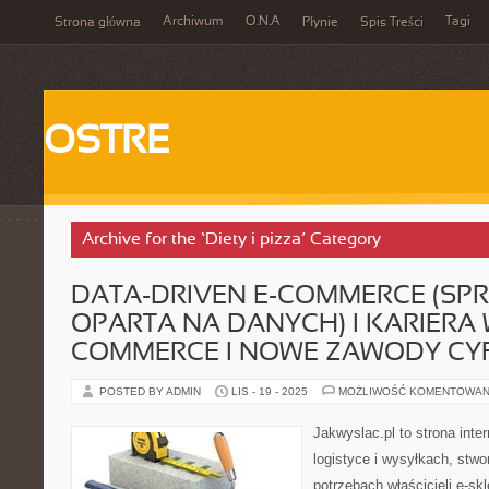
Archiwum
O.N.A
Tagi
Strona główna
Płynie
Spis Treści
OSTRE
Archive for the ‘Diety i pizza’ Category
DATA-DRIVEN E-COMMERCE (SP
OPARTA NA DANYCH) I KARIERA 
COMMERCE I NOWE ZAWODY C
POSTED BY ADMIN
LIS - 19 - 2025
MOŻLIWOŚĆ KOMENTOWAN
Jakwyslac.pl to strona int
logistyce i wysyłkach, stw
potrzebach właścicieli e-sk