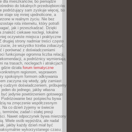
e dla mieszkańców, bo pieniądze
pośrednio do lokalnych przedsiębiorców.
e podróżujący sam zyskuje więcej, bo
e staje się mniej ujednolicone, a
urzone w realnym życiu. Nie bez
ostaje rola internetu, który potrafi
agać, jak i przeszkadzać. Dzięki
 znaleźć ciekawe noclegi, lokalne
mniej oczywiste miejsca i praktyczne
 drugiej strony nadmiar treści często
czucie, że wszystko trzeba zobaczyć,
ać i porównać z doświadczeniami
eci funkcjonuje ogromna liczba relacji,
rekomendacji, a podróżnicy wymieniają
i na trasach, noclegach i atrakcjach
 gdzie działa
forum tematyczne
konkretnym regionom, wyprawom
zy spokojnym formom odkrywania
lem zaczyna się wtedy, gdy zamiast
się cudzym doświadczeniem, próbujemy
 jeden do jednego, jakby własna
a być jedynie powtórzeniem gotowego
. Podróżowanie bez pośpiechu bywa
dzią na zmęczenie współczesnym
. Na co dzień żyjemy w świecie
 terminów, zadań i stałej presji
ści. Nawet odpoczynek bywa mierzony
ą. Wiele osób wyjeżdża, ale nadal
tak, jakby każdy dzień miał być
maksymalnie wykorzystanego czasu.