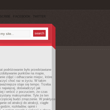
SCRIBE
FACEBOOK
TWITTER
lat podróżowanie było przedstawiane
o zdobywanie punktów na mapie,
nie zdjęć i odhaczanie miejsc, które
czyć choć raz w życiu. W takim
jważniejsze staje się tempo. Trzeba
k najwięcej, doświadczyć jak
iej i wrócić z poczuciem, że czas
rzystany maksymalnie. Tyle że ten
 częściej budzi zmęczenie. W praktyce
nie od atrakcji do atrakcji, ciągłe
godzin, rozkładów, opinii i