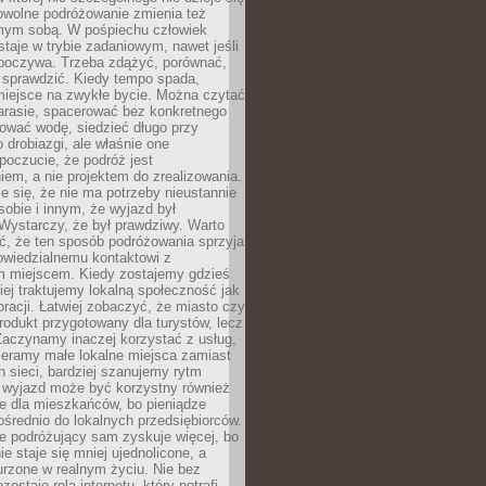
owolne podróżowanie zmienia też
amym sobą. W pośpiechu człowiek
taje w trybie zadaniowym, nawet jeśli
dpoczywa. Trzeba zdążyć, porównać,
 sprawdzić. Kiedy tempo spada,
miejsce na zwykłe bycie. Można czytać
arasie, spacerować bez konkretnego
ować wodę, siedzieć długo przy
o drobiazgi, ale właśnie one
poczucie, że podróż jest
em, a nie projektem do zrealizowania.
e się, że nie ma potrzeby nieustannie
obie i innym, że wyjazd był
Wystarczy, że był prawdziwy. Warto
ć, że ten sposób podróżowania sprzyja
owiedzialnemu kontaktowi z
 miejscem. Kiedy zostajemy gdzieś
ziej traktujemy lokalną społeczność jak
racji. Łatwiej zobaczyć, że miasto czy
produkt przygotowany dla turystów, lecz
Zaczynamy inaczej korzystać z usług,
ieramy małe lokalne miejsca zamiast
 sieci, bardziej szanujemy rytm
i wyjazd może być korzystny również
e dla mieszkańców, bo pieniądze
pośrednio do lokalnych przedsiębiorców.
e podróżujący sam zyskuje więcej, bo
e staje się mniej ujednolicone, a
urzone w realnym życiu. Nie bez
ostaje rola internetu, który potrafi