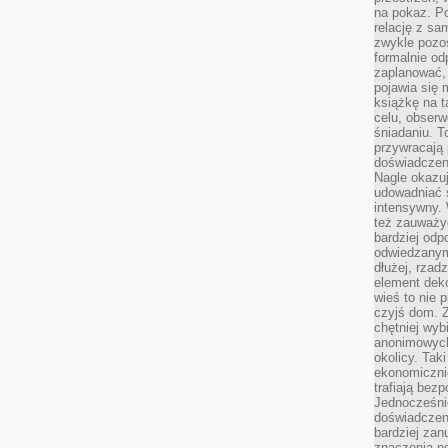
na pokaz. P
relację z s
zwykle pozos
formalnie o
zaplanować,
pojawia się 
książkę na t
celu, obserw
śniadaniu. T
przywracają 
doświadczeni
Nagle okazuj
udowadniać s
intensywny. 
też zauważy
bardziej odp
odwiedzanym
dłużej, rzad
element deko
wieś to nie 
czyjś dom. 
chętniej wyb
anonimowych
okolicy. Tak
ekonomiczni
trafiają bez
Jednocześni
doświadczeni
bardziej zan
znaczenia poz