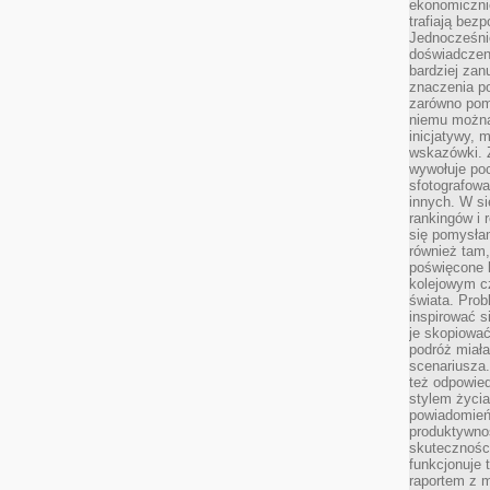
ekonomiczni
trafiają bez
Jednocześni
doświadczeni
bardziej zan
znaczenia poz
zarówno pom
niemu można
inicjatywy, 
wskazówki. Z
wywołuje po
sfotografow
innych. W si
rankingów i 
się pomysłam
również tam,
poświęcone 
kolejowym c
świata. Prob
inspirować 
je skopiować
podróż miał
scenariusza
też odpowie
stylem życia
powiadomień,
produktywno
skuteczności
funkcjonuje 
raportem z 