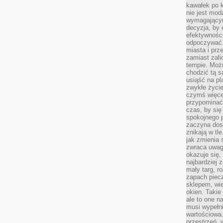
kawałek po 
nie jest mod
wymagającym 
decyzja, by 
efektywnośc
odpoczywać.
miasta i prz
zamiast zal
tempie. Możn
chodzić tą s
usiąść na pl
zwykłe życie
czymś więcej
przypominać 
czas, by się
spokojnego 
zaczyna dost
znikają w tl
jak zmienia 
zwraca uwagę
okazuje się,
najbardziej 
mały targ, r
zapach piec
sklepem, wie
okien. Takie
ale to one n
musi wypełni
wartościowa.
przestrzeń, 