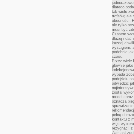
jednorazowe
dlatego pod
tak wielu zw
trofeów, ale
obecności. 
nie tylko prz
musi być zd
Czasem wyst
dłużej i dać
każdej chwil
wyścigiem, a
podobnie jak
czasu.
Przez wiele 
głównie jak
kolekcjonowa
wypada zoba
podejściu na
odwiedzić ja
najintensywn
został wyko
model coraz
oznacza biega
sprawdzanie 
rekomendacji
pełną obraz
kontaktu z 
więc wybiera
rezygnacji z
Zamiast zdo