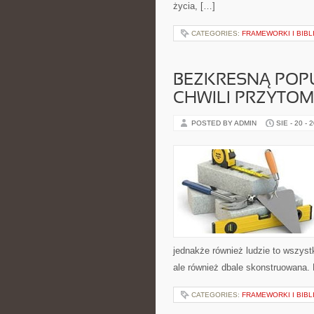
życia, […]
CATEGORIES:
FRAMEWORKI I BIBL
BEZKRESNĄ POPU
CHWILI PRZYTOM
POSTED BY ADMIN
SIE - 20 - 
jednakże również ludzie to wszyst
ale również dbale skonstruowana. 
CATEGORIES:
FRAMEWORKI I BIBL