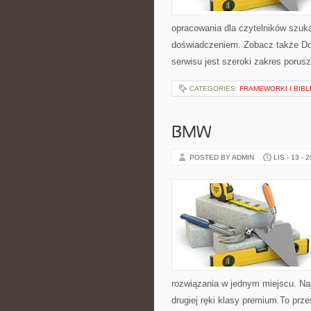
opracowania dla czytelników szuk
doświadczeniem. Zobacz także Do
serwisu jest szeroki zakres porus
CATEGORIES:
FRAMEWORKI I BIBL
BMW
POSTED BY ADMIN
LIS - 13 - 
rozwiązania w jednym miejscu. N
drugiej ręki klasy premium.To prz