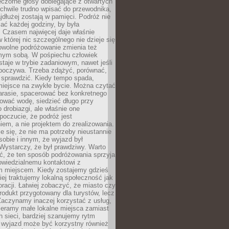
czorne głosy dobiegające z otwartych
 chwile trudno wpisać do przewodnika,
ajdłużej zostają w pamięci. Podróż nie
ać każdej godziny, by była
 Czasem najwięcej daje właśnie
w której nic szczególnego nie dzieje się
owolne podróżowanie zmienia też
amym sobą. W pośpiechu człowiek
taje w trybie zadaniowym, nawet jeśli
dpoczywa. Trzeba zdążyć, porównać,
 sprawdzić. Kiedy tempo spada,
miejsce na zwykłe bycie. Można czytać
arasie, spacerować bez konkretnego
ować wodę, siedzieć długo przy
o drobiazgi, ale właśnie one
poczucie, że podróż jest
em, a nie projektem do zrealizowania.
e się, że nie ma potrzeby nieustannie
obie i innym, że wyjazd był
Wystarczy, że był prawdziwy. Warto
ć, że ten sposób podróżowania sprzyja
owiedzialnemu kontaktowi z
 miejscem. Kiedy zostajemy gdzieś
ziej traktujemy lokalną społeczność jak
racji. Łatwiej zobaczyć, że miasto czy
produkt przygotowany dla turystów, lecz
Zaczynamy inaczej korzystać z usług,
ieramy małe lokalne miejsca zamiast
 sieci, bardziej szanujemy rytm
i wyjazd może być korzystny również