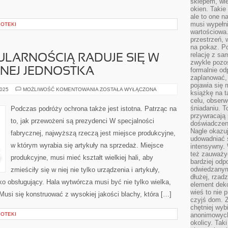
sklepem, wie
okien. Takie
ale to one n
musi wypełni
IOTEKI
wartościowa.
przestrzeń, 
na pokaz. P
relację z s
LARNOŚCIĄ RADUJE SIĘ W
zwykle pozos
NEJ JEDNOSTKA
formalnie o
zaplanować,
pojawia się 
BEZKRESNĄ
2025
MOŻLIWOŚĆ KOMENTOWANIA
ZOSTAŁA WYŁĄCZONA
książkę na t
POPULARNOŚCIĄ
celu, obserw
RADUJE
SIĘ
śniadaniu. T
Podczas podróży ochrona także jest istotna. Patrząc na
W
przywracają 
CHWILI
to, jak przewożeni są prezydenci W specjalności
PRZYTOMNEJ
doświadczeni
JEDNOSTKA
Nagle okazuj
fabrycznej, najwyższą rzeczą jest miejsce produkcyjne,
udowadniać s
w którym wyrabia się artykuły na sprzedaż. Miejsce
intensywny. 
też zauważy
produkcyjne, musi mieć kształt wielkiej hali, aby
bardziej odp
odwiedzanym
zmieściły się w niej nie tylko urządzenia i artykuły,
dłużej, rzad
ko obsługujący. Hala wytwórcza musi być nie tylko wielka,
element deko
wieś to nie 
Musi się konstruować z wysokiej jakości blachy, która […]
czyjś dom. 
chętniej wyb
IOTEKI
anonimowych
okolicy. Tak