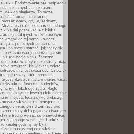
kawałku. Podróżowanie bez pośpiechu
ą dla nielicznych ani luksusem
wielkich pieniędzy. To raczej
odpuścić presję nieustannej
i również wtedy, gdy wyjeżdżamy
 Można przecież pojechać do jednego
ez kilka dni poznawać je z bliska,
iczać pięć kolejnych w ekspresowym
a wracać do tej samej kawiarni,
amą ulicą o różnych porach dnia,
acu i po prostu patrzeć, jak toczy się
. To właśnie wtedy podróż staje się
 niż realizacją planu. Zaczyna
spotkanie, w którym obie strony mają
 sobie przyjrzeć. Największą zaletą
podróżowania jest uważność. Człowiek
rzegać rzeczy, które normalnie
e. Słyszy dźwięk miasta o świcie, widzi,
się światło na fasadach budynków,
 na rytm lokalnego życia. Nagle
 że najciekawsze bywają niekoniecznie
znane miejsca, lecz zwykłe drobiazgi:
ozmowa z właścicielem pensjonatu,
zonego chleba, pies drzemiący pod
czorne głosy dobiegające z otwartych
 chwile trudno wpisać do przewodnika,
ajdłużej zostają w pamięci. Podróż nie
ać każdej godziny, by była
 Czasem najwięcej daje właśnie
w której nic szczególnego nie dzieje się