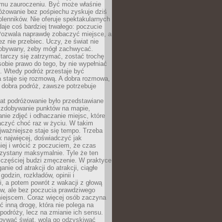
mu zauroczeniu. Być może właśnie
różowanie bez pośpiechu zyskuje dziś
olenników. Nie oferuje spektakularnych
 daje coś bardziej trwałego: poczucie
Pozwala naprawdę zobaczyć miejsce, a
ez nie przebiec. Uczy, że świat nie
obywany, żeby mógł zachwycać.
arczy się zatrzymać, zostać trochę
 sobie prawo do tego, by nie wypełniać
i. Wtedy podróż przestaje być
 staje się rozmową. A dobra rozmowa,
 dobra podróż, zawsze potrzebuje
lat podróżowanie było przedstawiane
o zdobywanie punktów na mapie,
nie zdjęć i odhaczanie miejsc, które
czyć choć raz w życiu. W takim
jważniejsze staje się tempo. Trzeba
k najwięcej, doświadczyć jak
iej i wrócić z poczuciem, że czas
rzystany maksymalnie. Tyle że ten
 częściej budzi zmęczenie. W praktyce
nie od atrakcji do atrakcji, ciągłe
godzin, rozkładów, opinii i
, a potem powrót z wakacji z głową
ów, ale bez poczucia prawdziwego
miejscem. Coraz więcej osób zaczyna
ć inną drogę, która nie polega na
 podróży, lecz na zmianie ich sensu.
bywać świat, wolą go odzyskiwać