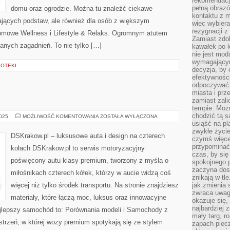
rekomendacji
pełną obraz
domu oraz ogrodzie. Można tu znaleźć ciekawe
kontaktu z 
ających podstaw, ale również dla osób z większym
więc wybiera
rezygnacji z
mowe Wellness i Lifestyle & Relaks. Ogromnym atutem
Zamiast zdo
zanych zagadnień. To nie tylko […]
kawałek po 
nie jest mod
wymagającym 
IOTEKI
decyzja, by 
efektywnośc
odpoczywać.
miasta i prz
zamiast zal
tempie. Możn
chodzić tą s
BMW
2025
MOŻLIWOŚĆ KOMENTOWANIA
ZOSTAŁA WYŁĄCZONA
usiąść na pl
zwykłe życie
DSKrakow.pl – luksusowe auta i design na czterech
czymś więcej
przypominać 
kołach DSKrakow.pl to serwis motoryzacyjny
czas, by się
poświęcony autu klasy premium, tworzony z myślą o
spokojnego 
zaczyna dost
miłośnikach czterech kółek, którzy w aucie widzą coś
znikają w tl
więcej niż tylko środek transportu. Na stronie znajdziesz
jak zmienia 
zwraca uwagę
materiały, które łączą moc, luksus oraz innowacyjne
okazuje się,
najbardziej 
ajlepszy samochód to: Porównania modeli i Samochody z
mały targ, r
estrzeń, w której wozy premium spotykają się ze stylem
zapach piec