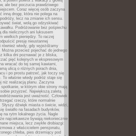
, a potem powrót z wakacji z głową
ów, ale bez poczucia prawdziwego
miejscem. Coraz więcej osób zaczyna
ć inną drogę, która nie polega na
 podróży, lecz na zmianie ich sensu.
bywać świat, wolą go odzyskiwać
kawałku. Podróżowanie bez pośpiechu
ą dla nielicznych ani luksusem
wielkich pieniędzy. To raczej
odpuścić presję nieustannej
i również wtedy, gdy wyjeżdżamy
 Można przecież pojechać do jednego
ez kilka dni poznawać je z bliska,
iczać pięć kolejnych w ekspresowym
a wracać do tej samej kawiarni,
amą ulicą o różnych porach dnia,
acu i po prostu patrzeć, jak toczy się
. To właśnie wtedy podróż staje się
 niż realizacją planu. Zaczyna
spotkanie, w którym obie strony mają
 sobie przyjrzeć. Największą zaletą
podróżowania jest uważność. Człowiek
rzegać rzeczy, które normalnie
e. Słyszy dźwięk miasta o świcie, widzi,
się światło na fasadach budynków,
 na rytm lokalnego życia. Nagle
 że najciekawsze bywają niekoniecznie
znane miejsca, lecz zwykłe drobiazgi:
ozmowa z właścicielem pensjonatu,
zonego chleba, pies drzemiący pod