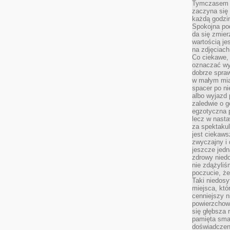
Tymczasem p
zaczyna się 
każdą godzi
Spokojna pod
da się zmier
wartością je
na zdjęciach
Co ciekawe, 
oznaczać wy
dobrze spra
w małym mias
spacer po ni
albo wyjazd
zaledwie o g
egzotyczna p
lecz w nasta
za spektakul
jest ciekaws
zwyczajny i
jeszcze jedn
zdrowy niedo
nie zdążyliś
poczucie, że
Taki niedosy
miejsca, któ
cenniejszy n
powierzchow
się głębsza 
pamięta sma
doświadczeni