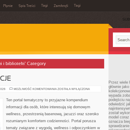
Tagi
Tagi
Płynie
Spis Treści
Zamknęli
SUB
 i biblioteki’ Category
CJE
Przez wiele 
głównie jak
RYTUAŁY
2026
MOŻLIWOŚĆ KOMENTOWANIA
ZOSTAŁA WYŁĄCZONA
kolekcjonowa
I
wypada zoba
TRADYCJE
podejściu na
Ten portal tematyczny to przyjazne kompendium
odwiedzić ja
informacji dla osób, które interesują się domowym
najintensywn
został wyko
wellness, przestrzenią basenową, jacuzzi oraz szeroko
model coraz
rozumianym komfortem codzienności. Portal porusza
oznacza biega
sprawdzanie 
tematy związane z wygodą, wellness i odpoczynkiem w