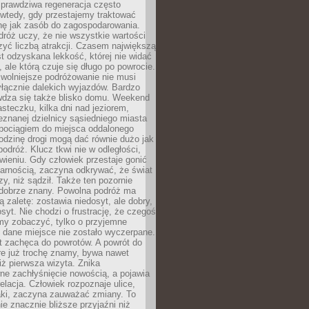
rawdziwa regeneracja często
wtedy, gdy przestajemy traktować
nę jak zasób do zagospodarowania.
róż uczy, że nie wszystkie wartości
zyć liczbą atrakcji. Czasem największą
st odzyskana lekkość, której nie widać
, ale którą czuje się długo po powrocie.
wolniejsze podróżowanie nie musi
łącznie dalekich wyjazdów. Bardzo
wdza się także blisko domu. Weekend
teczku, kilka dni nad jeziorem,
eznanej dzielnicy sąsiedniego miasta
 pociągiem do miejsca oddalonego
odzinę drogi mogą dać równie dużo jak
odróż. Klucz tkwi nie w odległości,
wieniu. Gdy człowiek przestaje gonić
arnością, zaczyna odkrywać, że świat
zy, niż sądził. Także ten pozornie
 dobrze znany. Powolna podróż ma
ą zaletę: zostawia niedosyt, ale dobry,
syt. Nie chodzi o frustrację, że czegoś
my zobaczyć, tylko o przyjemne
 dane miejsce nie zostało wyczerpane.
t zachęca do powrotów. A powrót do
re już trochę znamy, bywa nawet
iż pierwsza wizyta. Znika
ne zachłyśnięcie nowością, a pojawia
relacja. Człowiek rozpoznaje ulice,
ki, zaczyna zauważać zmiany. To
e znacznie bliższe przyjaźni niż