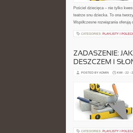
Pościel dziecięca – nie tylko kwes
teatrze snu dziecka. To ona tworz
Współczesne rozwiązania oferują 
CATEGORIES:
PLAYLISTY I POLEC
ZADASZENIE: JA
DESZCZEM I SŁ
POSTED BY ADMIN
KWI - 22 - 
CATEGORIES:
PLAYLISTY I POLEC