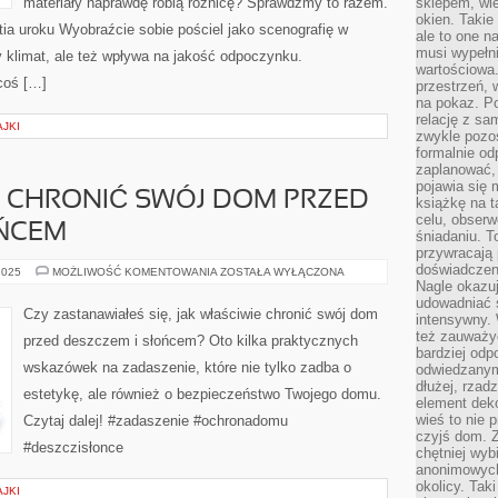
materiały naprawdę robią różnicę? Sprawdźmy to razem.
sklepem, wie
okien. Takie
tia uroku Wyobraźcie sobie pościel jako scenografię w
ale to one n
musi wypełni
y klimat, ale też wpływa na jakość odpoczynku.
wartościowa.
coś […]
przestrzeń, 
na pokaz. P
relację z s
AJKI
zwykle pozos
formalnie o
zaplanować,
pojawia się 
K CHRONIĆ SWÓJ DOM PRZED
książkę na t
celu, obserw
OŃCEM
śniadaniu. T
przywracają 
doświadczeni
ZADASZENIE:
2025
MOŻLIWOŚĆ KOMENTOWANIA
ZOSTAŁA WYŁĄCZONA
JAK
Nagle okazuj
CHRONIĆ
udowadniać s
SWÓJ
Czy zastanawiałeś się, jak właściwie chronić swój dom
intensywny. 
DOM
PRZED
też zauważy
przed deszczem i słońcem? Oto kilka praktycznych
DESZCZEM
bardziej odp
I
wskazówek na zadaszenie, które nie tylko zadba o
odwiedzanym
SŁOŃCEM
dłużej, rzad
estetykę, ale również o bezpieczeństwo Twojego domu.
element deko
wieś to nie 
Czytaj dalej! #zadaszenie #ochronadomu
czyjś dom. 
#deszczisłonce
chętniej wyb
anonimowych
okolicy. Tak
AJKI