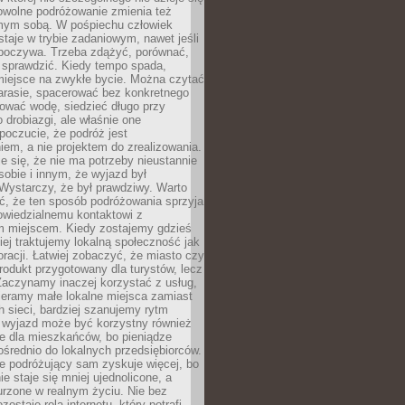
owolne podróżowanie zmienia też
amym sobą. W pośpiechu człowiek
taje w trybie zadaniowym, nawet jeśli
dpoczywa. Trzeba zdążyć, porównać,
 sprawdzić. Kiedy tempo spada,
miejsce na zwykłe bycie. Można czytać
arasie, spacerować bez konkretnego
ować wodę, siedzieć długo przy
o drobiazgi, ale właśnie one
poczucie, że podróż jest
em, a nie projektem do zrealizowania.
e się, że nie ma potrzeby nieustannie
obie i innym, że wyjazd był
Wystarczy, że był prawdziwy. Warto
ć, że ten sposób podróżowania sprzyja
owiedzialnemu kontaktowi z
 miejscem. Kiedy zostajemy gdzieś
ziej traktujemy lokalną społeczność jak
racji. Łatwiej zobaczyć, że miasto czy
produkt przygotowany dla turystów, lecz
Zaczynamy inaczej korzystać z usług,
ieramy małe lokalne miejsca zamiast
 sieci, bardziej szanujemy rytm
i wyjazd może być korzystny również
e dla mieszkańców, bo pieniądze
pośrednio do lokalnych przedsiębiorców.
e podróżujący sam zyskuje więcej, bo
e staje się mniej ujednolicone, a
urzone w realnym życiu. Nie bez
ostaje rola internetu, który potrafi