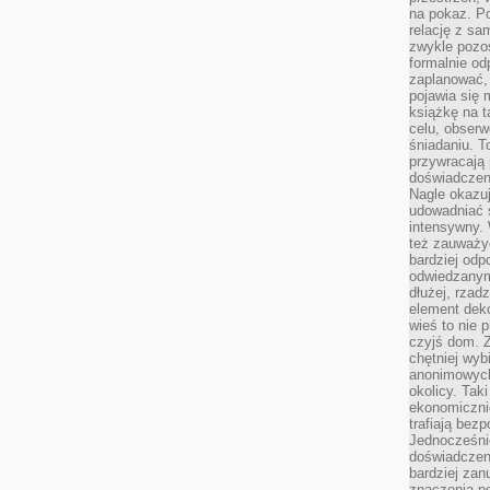
na pokaz. P
relację z s
zwykle pozos
formalnie o
zaplanować,
pojawia się 
książkę na t
celu, obserw
śniadaniu. T
przywracają 
doświadczeni
Nagle okazuj
udowadniać s
intensywny. 
też zauważy
bardziej odp
odwiedzanym
dłużej, rzad
element deko
wieś to nie 
czyjś dom. 
chętniej wyb
anonimowych
okolicy. Tak
ekonomiczni
trafiają bez
Jednocześni
doświadczeni
bardziej zan
znaczenia poz