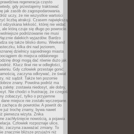
rawdziwa regeneracja często
wtedy, gdy przestajemy traktować
nę jak zasób do zagospodarowania.
róż uczy, że nie wszystkie wartości
zyć liczbą atrakcji. Czasem największą
st odzyskana lekkość, której nie widać
, ale którą czuje się długo po powrocie.
wolniejsze podróżowanie nie musi
łącznie dalekich wyjazdów. Bardzo
wdza się także blisko domu. Weekend
teczku, kilka dni nad jeziorem,
eznanej dzielnicy sąsiedniego miasta
 pociągiem do miejsca oddalonego
odzinę drogi mogą dać równie dużo jak
odróż. Klucz tkwi nie w odległości,
wieniu. Gdy człowiek przestaje gonić
arnością, zaczyna odkrywać, że świat
zy, niż sądził. Także ten pozornie
 dobrze znany. Powolna podróż ma
ą zaletę: zostawia niedosyt, ale dobry,
syt. Nie chodzi o frustrację, że czegoś
my zobaczyć, tylko o przyjemne
 dane miejsce nie zostało wyczerpane.
t zachęca do powrotów. A powrót do
re już trochę znamy, bywa nawet
iż pierwsza wizyta. Znika
ne zachłyśnięcie nowością, a pojawia
relacja. Człowiek rozpoznaje ulice,
ki, zaczyna zauważać zmiany. To
e znacznie bliższe przyjaźni niż