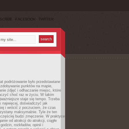
SCRIBE
FACEBOOK
TWITTER
lat podróżowanie było przedstawiane
o zdobywanie punktów na mapie,
nie zdjęć i odhaczanie miejsc, które
czyć choć raz w życiu. W takim
jważniejsze staje się tempo. Trzeba
k najwięcej, doświadczyć jak
iej i wrócić z poczuciem, że czas
rzystany maksymalnie. Tyle że ten
 częściej budzi zmęczenie. W praktyce
nie od atrakcji do atrakcji, ciągłe
godzin, rozkładów, opinii i