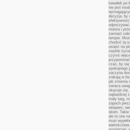
kawałek po 
nie jest mod
wymagającym 
decyzja, by 
efektywnośc
odpoczywać.
miasta i prz
zamiast zal
tempie. Możn
chodzić tą s
usiąść na pl
zwykłe życie
czymś więcej
przypominać 
czas, by się
spokojnego 
zaczyna dost
znikają w tl
jak zmienia 
zwraca uwagę
okazuje się,
najbardziej 
mały targ, r
zapach piec
sklepem, wie
okien. Takie
ale to one n
musi wypełni
wartościowa.
przestrzeń, 