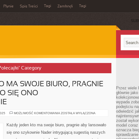
Tagi
Tagi
Płynie
Spis Treści
Zamknęli
SUB
 Polecajki’ Category
O MA SWOJE BIURO, PRAGNIE
Przez wiele 
O SIĘ ONO
głównie jak
kolekcjonowa
IE
wypada zoba
podejściu na
odwiedzić ja
KAŻDY
2025
MOŻLIWOŚĆ KOMENTOWANIA
ZOSTAŁA WYŁĄCZONA
najintensywn
JEDEN
KTO
został wyko
MA
Każdy jeden kto ma swoje biuro, pragnie aby lansowało
model coraz
SWOJE
oznacza biega
BIURO,
się ono szykownie Nader intrygującą sugestią naszych
PRAGNIE
sprawdzanie 
ŻEBY