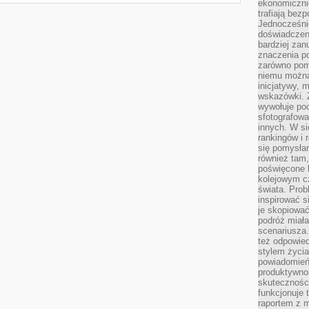
ekonomiczni
trafiają bez
Jednocześni
doświadczeni
bardziej zan
znaczenia poz
zarówno pom
niemu można
inicjatywy, 
wskazówki. Z
wywołuje po
sfotografow
innych. W si
rankingów i 
się pomysłam
również tam,
poświęcone 
kolejowym c
świata. Prob
inspirować 
je skopiować
podróż miał
scenariusza
też odpowie
stylem życia
powiadomień,
produktywno
skuteczności
funkcjonuje 
raportem z 