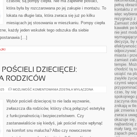
rekomendacji
czasów, są pompy ciepła. Nie ma zapewne postaci,
LANSOWAŁO
pełną obraz
SIĘ
która była by rozczarowana po jej zakupie i montażu. To
ONO
kontaktu z 
PIERWSZORZĘDNIE
więc wybiera
lokata na długie lata, która zwraca się już po kilku
rezygnacji z
miesiącach jej stosowania w mieszkaniu. Pompy ciepła
Zamiast zdo
kawałek po 
trzne, każdy jeden wskutek tego odszuka dla siebie
nie jest mod
wymagającym 
 postanawia […]
decyzja, by 
efektywnośc
AJKI
odpoczywać.
miasta i prz
zamiast zal
tempie. Możn
POŚCIELI DZIECIĘCEJ:
chodzić tą s
usiąść na pl
A RODZICÓW
zwykłe życie
czymś więcej
przypominać 
WYBÓR
025
MOŻLIWOŚĆ KOMENTOWANIA
ZOSTAŁA WYŁĄCZONA
czas, by się
IDEALNEJ
POŚCIELI
spokojnego 
DZIECIĘCEJ:
Wybór pościeli dziecięcej to nie lada wyzwanie,
zaczyna dost
PRZEWODNIK
znikają w tl
DLA
zwłaszcza dla rodziców, którzy chcą połączyć estetykę
RODZICÓW
jak zmienia 
zwraca uwagę
z funkcjonalnością i bezpieczeństwem. Czy
okazuje się,
zastanawialiście się kiedyś, jak pościel może wpłynąć
najbardziej 
mały targ, r
na komfort snu malucha? Albo czy nowoczesne
zapach piec