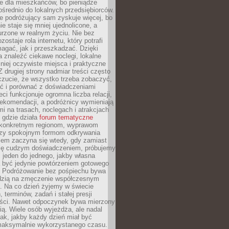
e dla mieszkańców, bo pieniądze
pośrednio do lokalnych przedsiębiorców.
e podróżujący sam zyskuje więcej, bo
e staje się mniej ujednolicone, a
urzone w realnym życiu. Nie bez
ostaje rola internetu, który potrafi
agać, jak i przeszkadzać. Dzięki
 znaleźć ciekawe noclegi, lokalne
mniej oczywiste miejsca i praktyczne
 drugiej strony nadmiar treści często
czucie, że wszystko trzeba zobaczyć,
ać i porównać z doświadczeniami
eci funkcjonuje ogromna liczba relacji,
rekomendacji, a podróżnicy wymieniają
i na trasach, noclegach i atrakcjach
 gdzie działa
forum tematyczne
konkretnym regionom, wyprawom
zy spokojnym formom odkrywania
lem zaczyna się wtedy, gdy zamiast
się cudzym doświadczeniem, próbujemy
 jeden do jednego, jakby własna
a być jedynie powtórzeniem gotowego
. Podróżowanie bez pośpiechu bywa
dzią na zmęczenie współczesnym
. Na co dzień żyjemy w świecie
 terminów, zadań i stałej presji
ści. Nawet odpoczynek bywa mierzony
ą. Wiele osób wyjeżdża, ale nadal
tak, jakby każdy dzień miał być
maksymalnie wykorzystanego czasu.