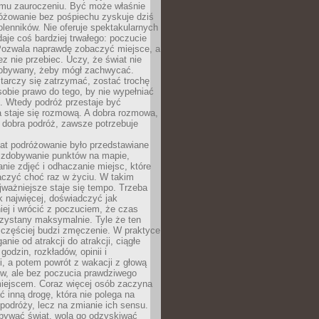
mu zauroczeniu. Być może właśnie
różowanie bez pośpiechu zyskuje dziś
olenników. Nie oferuje spektakularnych
 daje coś bardziej trwałego: poczucie
Pozwala naprawdę zobaczyć miejsce, a
ez nie przebiec. Uczy, że świat nie
obywany, żeby mógł zachwycać.
arczy się zatrzymać, zostać trochę
 sobie prawo do tego, by nie wypełniać
i. Wtedy podróż przestaje być
 staje się rozmową. A dobra rozmowa,
 dobra podróż, zawsze potrzebuje
lat podróżowanie było przedstawiane
o zdobywanie punktów na mapie,
nie zdjęć i odhaczanie miejsc, które
czyć choć raz w życiu. W takim
jważniejsze staje się tempo. Trzeba
k najwięcej, doświadczyć jak
iej i wrócić z poczuciem, że czas
rzystany maksymalnie. Tyle że ten
 częściej budzi zmęczenie. W praktyce
nie od atrakcji do atrakcji, ciągłe
godzin, rozkładów, opinii i
, a potem powrót z wakacji z głową
ów, ale bez poczucia prawdziwego
miejscem. Coraz więcej osób zaczyna
ć inną drogę, która nie polega na
 podróży, lecz na zmianie ich sensu.
bywać świat, wolą go odzyskiwać