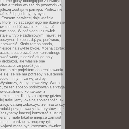
czorne głosy dobiegające z otwartych
 chwile trudno wpisać do przewodnika,
ajdłużej zostają w pamięci. Podróż nie
ać każdej godziny, by była
 Czasem najwięcej daje właśnie
w której nic szczególnego nie dzieje się
owolne podróżowanie zmienia też
amym sobą. W pośpiechu człowiek
taje w trybie zadaniowym, nawet jeśli
dpoczywa. Trzeba zdążyć, porównać,
 sprawdzić. Kiedy tempo spada,
miejsce na zwykłe bycie. Można czytać
arasie, spacerować bez konkretnego
ować wodę, siedzieć długo przy
o drobiazgi, ale właśnie one
poczucie, że podróż jest
em, a nie projektem do zrealizowania.
e się, że nie ma potrzeby nieustannie
obie i innym, że wyjazd był
Wystarczy, że był prawdziwy. Warto
ć, że ten sposób podróżowania sprzyja
owiedzialnemu kontaktowi z
 miejscem. Kiedy zostajemy gdzieś
ziej traktujemy lokalną społeczność jak
racji. Łatwiej zobaczyć, że miasto czy
produkt przygotowany dla turystów, lecz
Zaczynamy inaczej korzystać z usług,
ieramy małe lokalne miejsca zamiast
 sieci, bardziej szanujemy rytm
i wyjazd może być korzystny również