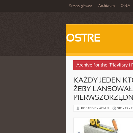
Archiwum
O.N.A
Strona główna
OSTRE
Archive for the ‘Playlisty i
KAŻDY JEDEN KT
ŻEBY LANSOWAŁ
PIERWSZORZĘDN
POSTED BY ADMIN
SIE - 19 - 