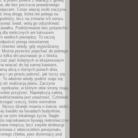
, a potem powrót z wakacji z głową
ów, ale bez poczucia prawdziwego
miejscem. Coraz więcej osób zaczyna
ć inną drogę, która nie polega na
 podróży, lecz na zmianie ich sensu.
bywać świat, wolą go odzyskiwać
kawałku. Podróżowanie bez pośpiechu
ą dla nielicznych ani luksusem
wielkich pieniędzy. To raczej
odpuścić presję nieustannej
i również wtedy, gdy wyjeżdżamy
 Można przecież pojechać do jednego
ez kilka dni poznawać je z bliska,
iczać pięć kolejnych w ekspresowym
a wracać do tej samej kawiarni,
amą ulicą o różnych porach dnia,
acu i po prostu patrzeć, jak toczy się
. To właśnie wtedy podróż staje się
 niż realizacją planu. Zaczyna
spotkanie, w którym obie strony mają
 sobie przyjrzeć. Największą zaletą
podróżowania jest uważność. Człowiek
rzegać rzeczy, które normalnie
e. Słyszy dźwięk miasta o świcie, widzi,
się światło na fasadach budynków,
 na rytm lokalnego życia. Nagle
 że najciekawsze bywają niekoniecznie
znane miejsca, lecz zwykłe drobiazgi:
ozmowa z właścicielem pensjonatu,
zonego chleba, pies drzemiący pod