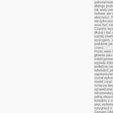
jednorazowe
dlatego pod
tak wielu zw
trofeów, ale
obecności. 
nie tylko prz
musi być zd
Czasem wyst
dłużej i dać
każdej chwil
wyścigiem, a
podobnie jak
czasu.
Przez wiele 
głównie jak
kolekcjonowa
wypada zoba
podejściu na
odwiedzić ja
najintensywn
został wyko
model coraz
oznacza biega
sprawdzanie 
rekomendacji
pełną obraz
kontaktu z 
więc wybiera
rezygnacji z
Zamiast zdo