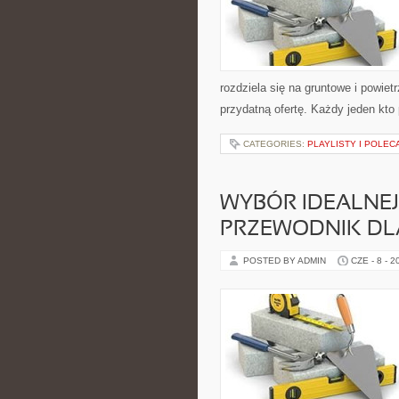
rozdziela się na gruntowe i powie
przydatną ofertę. Każdy jeden kto
CATEGORIES:
PLAYLISTY I POLEC
WYBÓR IDEALNEJ 
PRZEWODNIK DL
POSTED BY ADMIN
CZE - 8 - 2