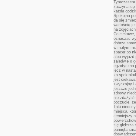
Tymczasem p
zaczyna się 
każdą godzi
Spokojna pod
da się zmier
wartością je
na zdjęciach
Co ciekawe, 
oznaczać wy
dobrze spra
w małym mias
spacer po ni
albo wyjazd
zaledwie o g
egzotyczna p
lecz w nasta
za spektakul
jest ciekaws
zwyczajny i
jeszcze jedn
zdrowy niedo
nie zdążyliś
poczucie, że
Taki niedosy
miejsca, któ
cenniejszy n
powierzchow
się głębsza 
pamięta sma
doświadczeni