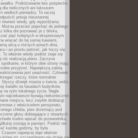
kawałku. Podróżowanie bez pośpiechu
ą dla nielicznych ani luksusem
wielkich pieniędzy. To raczej
odpuścić presję nieustannej
i również wtedy, gdy wyjeżdżamy
 Można przecież pojechać do jednego
ez kilka dni poznawać je z bliska,
iczać pięć kolejnych w ekspresowym
a wracać do tej samej kawiarni,
amą ulicą o różnych porach dnia,
acu i po prostu patrzeć, jak toczy się
. To właśnie wtedy podróż staje się
 niż realizacją planu. Zaczyna
spotkanie, w którym obie strony mają
 sobie przyjrzeć. Największą zaletą
podróżowania jest uważność. Człowiek
rzegać rzeczy, które normalnie
e. Słyszy dźwięk miasta o świcie, widzi,
się światło na fasadach budynków,
 na rytm lokalnego życia. Nagle
 że najciekawsze bywają niekoniecznie
znane miejsca, lecz zwykłe drobiazgi:
ozmowa z właścicielem pensjonatu,
zonego chleba, pies drzemiący pod
czorne głosy dobiegające z otwartych
 chwile trudno wpisać do przewodnika,
ajdłużej zostają w pamięci. Podróż nie
ać każdej godziny, by była
 Czasem najwięcej daje właśnie
w której nic szczególnego nie dzieje się