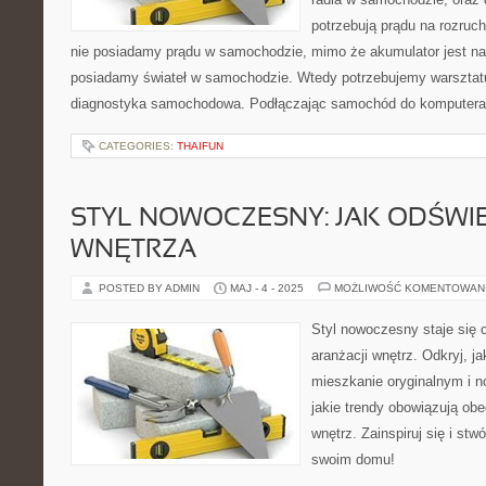
potrzebują prądu na rozru
nie posiadamy prądu w samochodzie, mimo że akumulator jest na
posiadamy świateł w samochodzie. Wtedy potrzebujemy warsztatu
diagnostyka samochodowa. Podłączając samochód do komputera
CATEGORIES:
THAIFUN
STYL NOWOCZESNY: JAK ODŚWI
WNĘTRZA
POSTED BY ADMIN
MAJ - 4 - 2025
MOŻLIWOŚĆ KOMENTOWAN
Styl nowoczesny staje się c
aranżacji wnętrz. Odkryj, j
mieszkanie oryginalnym i
jakie trendy obowiązują obe
wnętrz. Zainspiruj się i s
swoim domu!