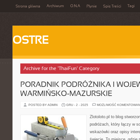
Archiwum
O.N.A
Tagi
Strona główna
Płynie
Spis Treści
OSTRE
Archive for the ‘ThaiFun’ Category
PORADNIK PODRÓŻNIKA I WOJ
WARMIŃSKO-MAZURSKIE
POSTED BY ADMIN
GRU - 2 - 2025
MOŻLIWOŚĆ KOMENTOWAN
Zlotoloto.pl to blog stworz
podróżach, który łączy w so
wskazówki oraz opisy inter
świecie. To miejsce, gdzie 