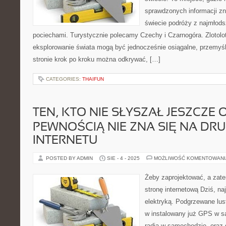
sprawdzonych informacji z
świecie podróży z najmłods
pociechami. Turystycznie polecamy Czechy i Czarnogóra. Zlotolo
eksplorowanie świata mogą być jednocześnie osiągalne, przemyśl
stronie krok po kroku można odkrywać, […]
CATEGORIES:
THAIFUN
TEN, KTO NIE SŁYSZAŁ JESZCZE 
PEWNOŚCIĄ NIE ZNA SIĘ NA DRUG
INTERNETU
POSTED BY ADMIN
SIE - 4 - 2025
MOŻLIWOŚĆ KOMENTOWAN
Żeby zaprojektować, a zat
stronę internetową Dziś, n
elektryką. Podgrzewane lus
w instalowany już GPS w 
radia w samochodzie, oraz 