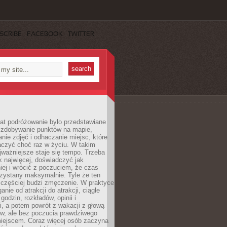
SCRIBE
FACEBOOK
TWITTER
lat podróżowanie było przedstawiane
o zdobywanie punktów na mapie,
nie zdjęć i odhaczanie miejsc, które
czyć choć raz w życiu. W takim
jważniejsze staje się tempo. Trzeba
k najwięcej, doświadczyć jak
iej i wrócić z poczuciem, że czas
rzystany maksymalnie. Tyle że ten
 częściej budzi zmęczenie. W praktyce
nie od atrakcji do atrakcji, ciągłe
godzin, rozkładów, opinii i
, a potem powrót z wakacji z głową
ów, ale bez poczucia prawdziwego
miejscem. Coraz więcej osób zaczyna