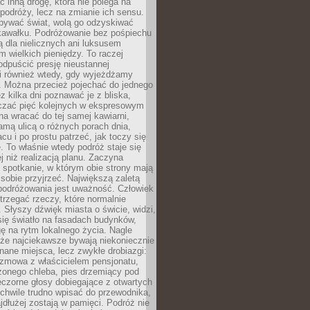
ć inną drogę, która nie polega na
 podróży, lecz na zmianie ich sensu.
bywać świat, wolą go odzyskiwać
kawałku. Podróżowanie bez pośpiechu
ą dla nielicznych ani luksusem
wielkich pieniędzy. To raczej
odpuścić presję nieustannej
i również wtedy, gdy wyjeżdżamy
 Można przecież pojechać do jednego
ez kilka dni poznawać je z bliska,
iczać pięć kolejnych w ekspresowym
a wracać do tej samej kawiarni,
amą ulicą o różnych porach dnia,
acu i po prostu patrzeć, jak toczy się
. To właśnie wtedy podróż staje się
 niż realizacją planu. Zaczyna
spotkanie, w którym obie strony mają
 sobie przyjrzeć. Największą zaletą
podróżowania jest uważność. Człowiek
rzegać rzeczy, które normalnie
e. Słyszy dźwięk miasta o świcie, widzi,
się światło na fasadach budynków,
 na rytm lokalnego życia. Nagle
 że najciekawsze bywają niekoniecznie
znane miejsca, lecz zwykłe drobiazgi:
ozmowa z właścicielem pensjonatu,
zonego chleba, pies drzemiący pod
czorne głosy dobiegające z otwartych
 chwile trudno wpisać do przewodnika,
ajdłużej zostają w pamięci. Podróż nie