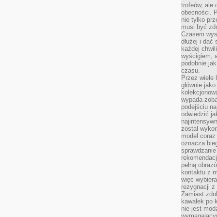
trofeów, ale
obecności. 
nie tylko prz
musi być zd
Czasem wyst
dłużej i dać
każdej chwil
wyścigiem, a
podobnie jak
czasu.
Przez wiele 
głównie jak
kolekcjonowa
wypada zoba
podejściu na
odwiedzić ja
najintensywn
został wyko
model coraz
oznacza biega
sprawdzanie 
rekomendacji
pełną obraz
kontaktu z 
więc wybiera
rezygnacji z
Zamiast zdo
kawałek po 
nie jest mod
wymagającym 