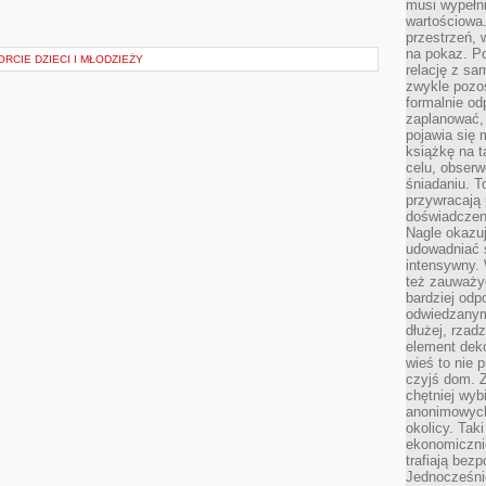
musi wypełni
wartościowa.
przestrzeń, 
na pokaz. P
ORCIE DZIECI I MŁODZIEŻY
relację z s
zwykle pozos
formalnie o
zaplanować,
pojawia się 
książkę na t
celu, obserw
śniadaniu. T
przywracają 
doświadczeni
Nagle okazuj
udowadniać s
intensywny. 
też zauważy
bardziej odp
odwiedzanym
dłużej, rzad
element deko
wieś to nie 
czyjś dom. 
chętniej wyb
anonimowych
okolicy. Tak
ekonomiczni
trafiają bez
Jednocześni