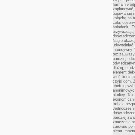
formalnie o
zaplanować,
pojawia się 
książkę na t
celu, obserw
śniadaniu. T
przywracają 
doświadczeni
Nagle okazuj
udowadniać s
intensywny. 
też zauważy
bardziej odp
odwiedzanym
dłużej, rzad
element deko
wieś to nie 
czyjś dom. 
chętniej wyb
anonimowych
okolicy. Tak
ekonomiczni
trafiają bez
Jednocześni
doświadczeni
bardziej zan
znaczenia poz
zarówno pom
niemu można