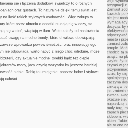
więc wybiera
ierania się i łączenia dodatków, świadczy to o różnych
rezygnacji z
Zamiast zdo
baniach oraz gustach. To naturalnie dzięki temu świat jest
kawałek po 
y na ilość takich stylowych osobowości. Więc zakupy w
nie jest mod
wymagającym 
gury które przez ubrania o dodatki rzucają się w oczy, są
decyzja, by 
ają się w cień, wtapiają w tłum. Wiele zależy od nastawienia
efektywnośc
odpoczywać.
racać uwagę na modne trendy, które chwilowo obowiązują.
miasta i prz
zamiast zal
e zawsze wprowadza powiew świeżości oraz innowacyjnego
tempie. Możn
 nam nie odpowiada, warto nabyć z niego choć odrobinę, może
chodzić tą s
usiąść na pl
biżuterii, czy aktualnie modnej torebki bądź też ciepłe
zwykłe życie
ojektantów mody, jacy czynią wszystko by jeszcze bardziej
czymś więcej
przypominać 
ewność siebie. Robią to umiejętnie, poprzez ładne i stylowe
czas, by się
spokojnego 
ają całości.
zaczyna dost
znikają w tl
jak zmienia 
zwraca uwagę
okazuje się,
najbardziej 
mały targ, r
zapach piec
sklepem, wie
okien. Takie
ale to one n