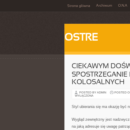
Archiwum
O.N.A
Strona główna
OSTRE
CIEKAWYM DOŚW
SPOSTRZEGANIE
KOLOSALNYCH
POSTED BY ADMIN
POSTED ON 
WYŁĄCZONA
Styl ubierania się ma okazję być 
Wygląd zewnętrzny jest nadzwycza
na jaką adresuje się uwagę patrz