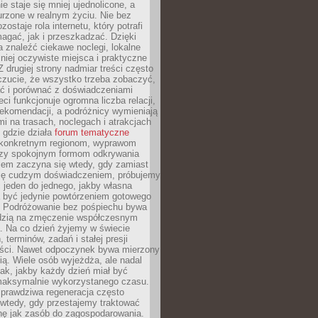
e staje się mniej ujednolicone, a
urzone w realnym życiu. Nie bez
ostaje rola internetu, który potrafi
agać, jak i przeszkadzać. Dzięki
 znaleźć ciekawe noclegi, lokalne
mniej oczywiste miejsca i praktyczne
 drugiej strony nadmiar treści często
czucie, że wszystko trzeba zobaczyć,
ać i porównać z doświadczeniami
eci funkcjonuje ogromna liczba relacji,
rekomendacji, a podróżnicy wymieniają
i na trasach, noclegach i atrakcjach
 gdzie działa
forum tematyczne
konkretnym regionom, wyprawom
zy spokojnym formom odkrywania
lem zaczyna się wtedy, gdy zamiast
się cudzym doświadczeniem, próbujemy
 jeden do jednego, jakby własna
a być jedynie powtórzeniem gotowego
. Podróżowanie bez pośpiechu bywa
dzią na zmęczenie współczesnym
. Na co dzień żyjemy w świecie
 terminów, zadań i stałej presji
ści. Nawet odpoczynek bywa mierzony
ą. Wiele osób wyjeżdża, ale nadal
tak, jakby każdy dzień miał być
maksymalnie wykorzystanego czasu.
rawdziwa regeneracja często
wtedy, gdy przestajemy traktować
nę jak zasób do zagospodarowania.