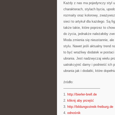
Każdy z nas ma pojedynczy styl ub
charakterach, stylach bycia, upodo
rozmaity oraz kolorowy, zważywsz
sieci to artykuł dla każdego. Są fi
także takie, które poprzez to chow
do życia, jednakże należałoby zw
Moda zmienia się nieustannie, al
stylu. Nawet jeśli aktualny trend
to być wrażliwy dodatek w postaci 
ubrania. Jest nadzwyczaj wielu pr
uatrakcyjnić damy i podnieść ich p
ubrania jak i dodatki, które dopełni
źródło:
———————————
1.
http://bierler-brell.de
2.
kliknij aby przejść
3.
http://bildungsstreik-freiburg.de
4.
odnośnik