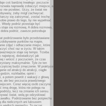
 daje coś bardziej trwałego: poczucie
Pozwala naprawdę zobaczyć miejsce, a
ez nie przebiec. Uczy, że świat nie
obywany, żeby mógł zachwycać.
arczy się zatrzymać, zostać trochę
 sobie prawo do tego, by nie wypełniać
i. Wtedy podróż przestaje być
 staje się rozmową. A dobra rozmowa,
 dobra podróż, zawsze potrzebuje
lat podróżowanie było przedstawiane
o zdobywanie punktów na mapie,
nie zdjęć i odhaczanie miejsc, które
czyć choć raz w życiu. W takim
jważniejsze staje się tempo. Trzeba
k najwięcej, doświadczyć jak
iej i wrócić z poczuciem, że czas
rzystany maksymalnie. Tyle że ten
 częściej budzi zmęczenie. W praktyce
nie od atrakcji do atrakcji, ciągłe
godzin, rozkładów, opinii i
, a potem powrót z wakacji z głową
ów, ale bez poczucia prawdziwego
miejscem. Coraz więcej osób zaczyna
ć inną drogę, która nie polega na
 podróży, lecz na zmianie ich sensu.
bywać świat, wolą go odzyskiwać
kawałku. Podróżowanie bez pośpiechu
ą dla nielicznych ani luksusem
wielkich pieniędzy. To raczej