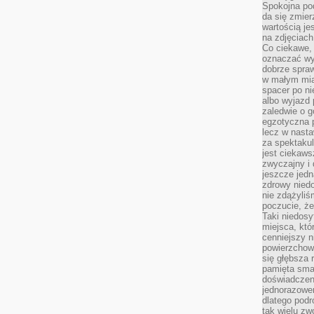
Spokojna pod
da się zmier
wartością je
na zdjęciach
Co ciekawe, 
oznaczać wy
dobrze spra
w małym mias
spacer po ni
albo wyjazd
zaledwie o g
egzotyczna p
lecz w nasta
za spektakul
jest ciekaws
zwyczajny i
jeszcze jedn
zdrowy niedo
nie zdążyliś
poczucie, że
Taki niedosy
miejsca, któ
cenniejszy n
powierzchow
się głębsza 
pamięta sma
doświadczeni
jednorazowe
dlatego pod
tak wielu zw