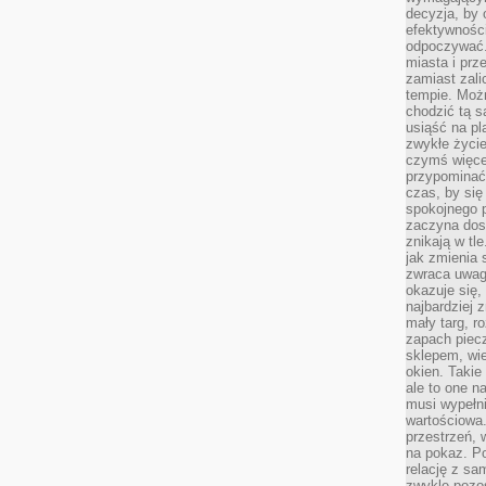
decyzja, by 
efektywnośc
odpoczywać.
miasta i prz
zamiast zal
tempie. Możn
chodzić tą s
usiąść na pl
zwykłe życie
czymś więcej
przypominać 
czas, by się
spokojnego 
zaczyna dost
znikają w tl
jak zmienia 
zwraca uwagę
okazuje się,
najbardziej 
mały targ, r
zapach piec
sklepem, wie
okien. Takie
ale to one n
musi wypełni
wartościowa.
przestrzeń, 
na pokaz. P
relację z s
zwykle pozos