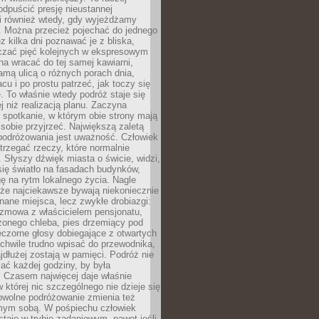
odpuścić presję nieustannej
i również wtedy, gdy wyjeżdżamy
 Można przecież pojechać do jednego
ez kilka dni poznawać je z bliska,
iczać pięć kolejnych w ekspresowym
a wracać do tej samej kawiarni,
amą ulicą o różnych porach dnia,
acu i po prostu patrzeć, jak toczy się
. To właśnie wtedy podróż staje się
 niż realizacją planu. Zaczyna
spotkanie, w którym obie strony mają
 sobie przyjrzeć. Największą zaletą
podróżowania jest uważność. Człowiek
rzegać rzeczy, które normalnie
e. Słyszy dźwięk miasta o świcie, widzi,
się światło na fasadach budynków,
 na rytm lokalnego życia. Nagle
 że najciekawsze bywają niekoniecznie
znane miejsca, lecz zwykłe drobiazgi:
ozmowa z właścicielem pensjonatu,
zonego chleba, pies drzemiący pod
czorne głosy dobiegające z otwartych
 chwile trudno wpisać do przewodnika,
ajdłużej zostają w pamięci. Podróż nie
ać każdej godziny, by była
 Czasem najwięcej daje właśnie
w której nic szczególnego nie dzieje się
owolne podróżowanie zmienia też
amym sobą. W pośpiechu człowiek
taje w trybie zadaniowym, nawet jeśli