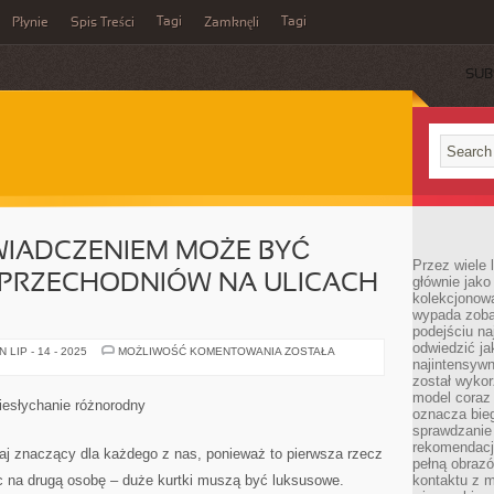
Tagi
Tagi
Płynie
Spis Treści
Zamknęli
SUB
IADCZENIEM MOŻE BYĆ
Przez wiele 
 PRZECHODNIÓW NA ULICACH
głównie jak
kolekcjonowa
wypada zoba
podejściu na
odwiedzić ja
CIEKAWYM
LIP - 14 - 2025
MOŻLIWOŚĆ KOMENTOWANIA
ZOSTAŁA
DOŚWIADCZENIEM
najintensywn
MOŻE
został wyko
BYĆ
model coraz
SPOSTRZEGANIE
niesłychanie różnorodny
PRZECHODNIÓW
oznacza biega
NA
sprawdzanie 
ULICACH
rekomendacji
KOLOSALNYCH
j znaczący dla każdego z nas, ponieważ to pierwsza rzecz
pełną obraz
ąc na drugą osobę – duże kurtki muszą być luksusowe.
kontaktu z 