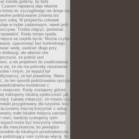
ać każdej godziny, by była
 Czasem najwięcej daje właśnie
w której nic szczególnego nie dzieje się
owolne podróżowanie zmienia też
amym sobą. W pośpiechu człowiek
taje w trybie zadaniowym, nawet jeśli
dpoczywa. Trzeba zdążyć, porównać,
 sprawdzić. Kiedy tempo spada,
miejsce na zwykłe bycie. Można czytać
arasie, spacerować bez konkretnego
ować wodę, siedzieć długo przy
o drobiazgi, ale właśnie one
poczucie, że podróż jest
em, a nie projektem do zrealizowania.
e się, że nie ma potrzeby nieustannie
obie i innym, że wyjazd był
Wystarczy, że był prawdziwy. Warto
ć, że ten sposób podróżowania sprzyja
owiedzialnemu kontaktowi z
 miejscem. Kiedy zostajemy gdzieś
ziej traktujemy lokalną społeczność jak
racji. Łatwiej zobaczyć, że miasto czy
produkt przygotowany dla turystów, lecz
Zaczynamy inaczej korzystać z usług,
ieramy małe lokalne miejsca zamiast
 sieci, bardziej szanujemy rytm
i wyjazd może być korzystny również
e dla mieszkańców, bo pieniądze
pośrednio do lokalnych przedsiębiorców.
e podróżujący sam zyskuje więcej, bo