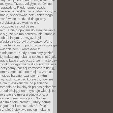
dpoczywa. Trzeba zdążyć, porównać,
 sprawdzić. Kiedy tempo spada,
miejsce na zwykłe bycie. Można czytać
arasie, spacerować bez konkretnego
ować wodę, siedzieć długo przy
o drobiazgi, ale właśnie one
poczucie, że podróż jest
em, a nie projektem do zrealizowania.
e się, że nie ma potrzeby nieustannie
obie i innym, że wyjazd był
Wystarczy, że był prawdziwy. Warto
ć, że ten sposób podróżowania sprzyja
owiedzialnemu kontaktowi z
 miejscem. Kiedy zostajemy gdzieś
ziej traktujemy lokalną społeczność jak
racji. Łatwiej zobaczyć, że miasto czy
produkt przygotowany dla turystów, lecz
Zaczynamy inaczej korzystać z usług,
ieramy małe lokalne miejsca zamiast
 sieci, bardziej szanujemy rytm
i wyjazd może być korzystny również
e dla mieszkańców, bo pieniądze
pośrednio do lokalnych przedsiębiorców.
e podróżujący sam zyskuje więcej, bo
e staje się mniej ujednolicone, a
urzone w realnym życiu. Nie bez
ostaje rola internetu, który potrafi
agać, jak i przeszkadzać. Dzięki
 znaleźć ciekawe noclegi, lokalne