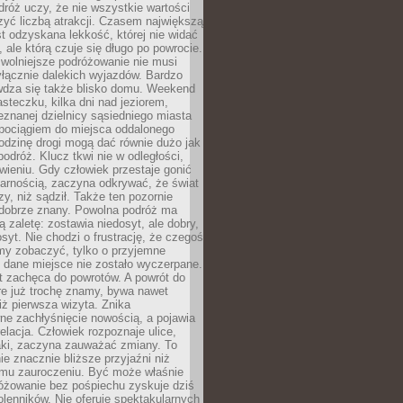
róż uczy, że nie wszystkie wartości
zyć liczbą atrakcji. Czasem największą
st odzyskana lekkość, której nie widać
, ale którą czuje się długo po powrocie.
wolniejsze podróżowanie nie musi
łącznie dalekich wyjazdów. Bardzo
wdza się także blisko domu. Weekend
teczku, kilka dni nad jeziorem,
eznanej dzielnicy sąsiedniego miasta
 pociągiem do miejsca oddalonego
odzinę drogi mogą dać równie dużo jak
odróż. Klucz tkwi nie w odległości,
wieniu. Gdy człowiek przestaje gonić
arnością, zaczyna odkrywać, że świat
zy, niż sądził. Także ten pozornie
 dobrze znany. Powolna podróż ma
ą zaletę: zostawia niedosyt, ale dobry,
syt. Nie chodzi o frustrację, że czegoś
my zobaczyć, tylko o przyjemne
 dane miejsce nie zostało wyczerpane.
t zachęca do powrotów. A powrót do
re już trochę znamy, bywa nawet
iż pierwsza wizyta. Znika
ne zachłyśnięcie nowością, a pojawia
relacja. Człowiek rozpoznaje ulice,
ki, zaczyna zauważać zmiany. To
e znacznie bliższe przyjaźni niż
mu zauroczeniu. Być może właśnie
różowanie bez pośpiechu zyskuje dziś
olenników. Nie oferuje spektakularnych