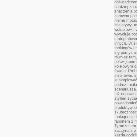
doświadczeni
bardziej zan
znaczenia poz
zarówno pom
niemu można
inicjatywy, 
wskazówki. Z
wywołuje po
sfotografow
innych. W si
rankingów i 
się pomysłam
również tam,
poświęcone 
kolejowym c
świata. Prob
inspirować 
je skopiować
podróż miał
scenariusza
też odpowie
stylem życia
powiadomień,
produktywno
skuteczności
funkcjonuje 
raportem z 
Tymczasem p
zaczyna się 
każdą godzi