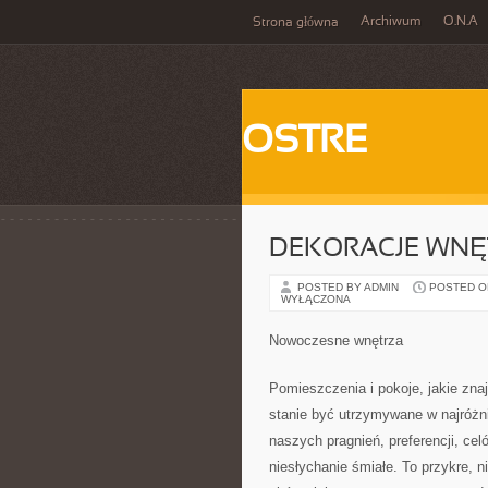
Archiwum
O.N.A
Strona główna
OSTRE
DEKORACJE WNĘ
POSTED BY ADMIN
POSTED ON 
WYŁĄCZONA
Nowoczesne wnętrza
Pomieszczenia i pokoje, jakie zna
stanie być utrzymywane w najróżn
naszych pragnień, preferencji, ce
niesłychanie śmiałe. To przykre, n