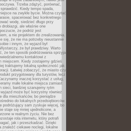
dpoczywa. Trzeba zdążyć, porównać,
 sprawdzić. Kiedy tempo spada,
miejsce na zwykłe bycie. Można czytać
arasie, spacerować bez konkretnego
ować wodę, siedzieć długo przy
o drobiazgi, ale właśnie one
poczucie, że podróż jest
em, a nie projektem do zrealizowania.
e się, że nie ma potrzeby nieustannie
obie i innym, że wyjazd był
Wystarczy, że był prawdziwy. Warto
ć, że ten sposób podróżowania sprzyja
owiedzialnemu kontaktowi z
 miejscem. Kiedy zostajemy gdzieś
ziej traktujemy lokalną społeczność jak
racji. Łatwiej zobaczyć, że miasto czy
produkt przygotowany dla turystów, lecz
Zaczynamy inaczej korzystać z usług,
ieramy małe lokalne miejsca zamiast
 sieci, bardziej szanujemy rytm
i wyjazd może być korzystny również
e dla mieszkańców, bo pieniądze
pośrednio do lokalnych przedsiębiorców.
e podróżujący sam zyskuje więcej, bo
e staje się mniej ujednolicone, a
urzone w realnym życiu. Nie bez
ostaje rola internetu, który potrafi
agać, jak i przeszkadzać. Dzięki
 znaleźć ciekawe noclegi, lokalne