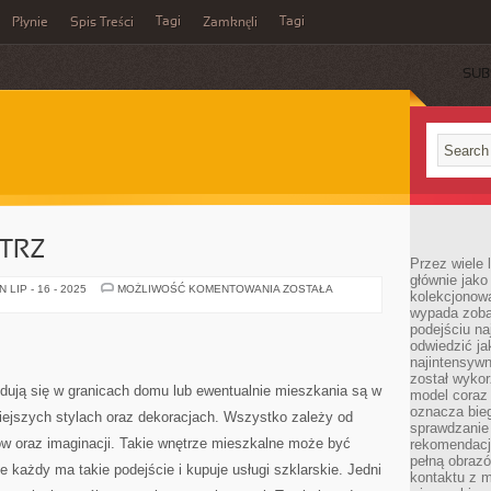
Tagi
Tagi
Płynie
Spis Treści
Zamknęli
SUB
TRZ
Przez wiele 
głównie jak
DEKORACJE
LIP - 16 - 2025
MOŻLIWOŚĆ KOMENTOWANIA
ZOSTAŁA
kolekcjonowa
WNĘTRZ
wypada zoba
podejściu na
odwiedzić ja
najintensywn
został wyko
jdują się w granicach domu lub ewentualnie mieszkania są w
model coraz
oznacza biega
iejszych stylach oraz dekoracjach. Wszystko zależy od
sprawdzanie 
lów oraz imaginacji. Takie wnętrze mieszkalne może być
rekomendacji
pełną obraz
ie każdy ma takie podejście i kupuje usługi szklarskie. Jedni
kontaktu z 