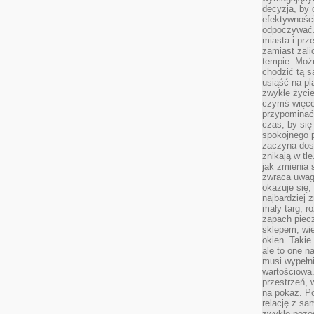
decyzja, by 
efektywnośc
odpoczywać.
miasta i prz
zamiast zal
tempie. Możn
chodzić tą s
usiąść na pl
zwykłe życie
czymś więcej
przypominać 
czas, by się
spokojnego 
zaczyna dost
znikają w tl
jak zmienia 
zwraca uwagę
okazuje się,
najbardziej 
mały targ, r
zapach piec
sklepem, wie
okien. Takie
ale to one n
musi wypełni
wartościowa.
przestrzeń, 
na pokaz. P
relację z s
zwykle pozos