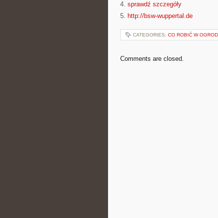
4.
sprawdź szczegóły
5.
http://bsw-wuppertal.de
CATEGORIES:
CO ROBIĆ W OGROD
Comments are closed.