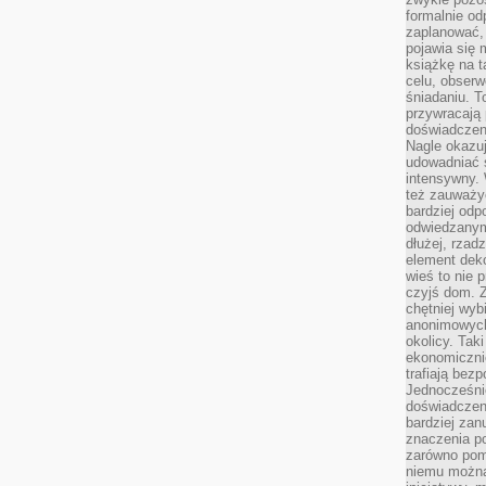
formalnie o
zaplanować,
pojawia się 
książkę na t
celu, obserw
śniadaniu. T
przywracają 
doświadczeni
Nagle okazuj
udowadniać s
intensywny. 
też zauważy
bardziej odp
odwiedzanym
dłużej, rzad
element deko
wieś to nie 
czyjś dom. 
chętniej wyb
anonimowych
okolicy. Tak
ekonomiczni
trafiają bez
Jednocześni
doświadczeni
bardziej zan
znaczenia poz
zarówno pom
niemu można