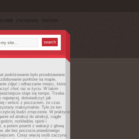
SCRIBE
FACEBOOK
TWITTER
lat podróżowanie było przedstawiane
o zdobywanie punktów na mapie,
nie zdjęć i odhaczanie miejsc, które
czyć choć raz w życiu. W takim
jważniejsze staje się tempo. Trzeba
k najwięcej, doświadczyć jak
iej i wrócić z poczuciem, że czas
rzystany maksymalnie. Tyle że ten
 częściej budzi zmęczenie. W praktyce
nie od atrakcji do atrakcji, ciągłe
godzin, rozkładów, opinii i
, a potem powrót z wakacji z głową
ów, ale bez poczucia prawdziwego
miejscem. Coraz więcej osób zaczyna