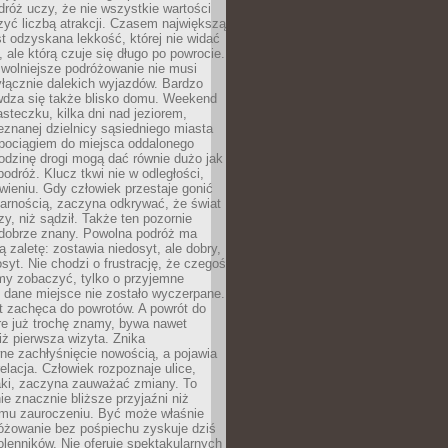
róż uczy, że nie wszystkie wartości
zyć liczbą atrakcji. Czasem największą
st odzyskana lekkość, której nie widać
, ale którą czuje się długo po powrocie.
wolniejsze podróżowanie nie musi
łącznie dalekich wyjazdów. Bardzo
wdza się także blisko domu. Weekend
teczku, kilka dni nad jeziorem,
eznanej dzielnicy sąsiedniego miasta
 pociągiem do miejsca oddalonego
odzinę drogi mogą dać równie dużo jak
odróż. Klucz tkwi nie w odległości,
wieniu. Gdy człowiek przestaje gonić
arnością, zaczyna odkrywać, że świat
zy, niż sądził. Także ten pozornie
 dobrze znany. Powolna podróż ma
ą zaletę: zostawia niedosyt, ale dobry,
syt. Nie chodzi o frustrację, że czegoś
my zobaczyć, tylko o przyjemne
 dane miejsce nie zostało wyczerpane.
t zachęca do powrotów. A powrót do
re już trochę znamy, bywa nawet
iż pierwsza wizyta. Znika
ne zachłyśnięcie nowością, a pojawia
relacja. Człowiek rozpoznaje ulice,
ki, zaczyna zauważać zmiany. To
e znacznie bliższe przyjaźni niż
mu zauroczeniu. Być może właśnie
różowanie bez pośpiechu zyskuje dziś
olenników. Nie oferuje spektakularnych