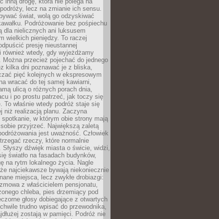
ć inną drogę, która nie polega na
 podróży, lecz na zmianie ich sensu.
bywać świat, wolą go odzyskiwać
kawałku. Podróżowanie bez pośpiechu
ą dla nielicznych ani luksusem
wielkich pieniędzy. To raczej
odpuścić presję nieustannej
i również wtedy, gdy wyjeżdżamy
 Można przecież pojechać do jednego
ez kilka dni poznawać je z bliska,
iczać pięć kolejnych w ekspresowym
a wracać do tej samej kawiarni,
amą ulicą o różnych porach dnia,
acu i po prostu patrzeć, jak toczy się
. To właśnie wtedy podróż staje się
 niż realizacją planu. Zaczyna
spotkanie, w którym obie strony mają
 sobie przyjrzeć. Największą zaletą
podróżowania jest uważność. Człowiek
rzegać rzeczy, które normalnie
e. Słyszy dźwięk miasta o świcie, widzi,
się światło na fasadach budynków,
 na rytm lokalnego życia. Nagle
 że najciekawsze bywają niekoniecznie
znane miejsca, lecz zwykłe drobiazgi:
ozmowa z właścicielem pensjonatu,
zonego chleba, pies drzemiący pod
czorne głosy dobiegające z otwartych
 chwile trudno wpisać do przewodnika,
ajdłużej zostają w pamięci. Podróż nie