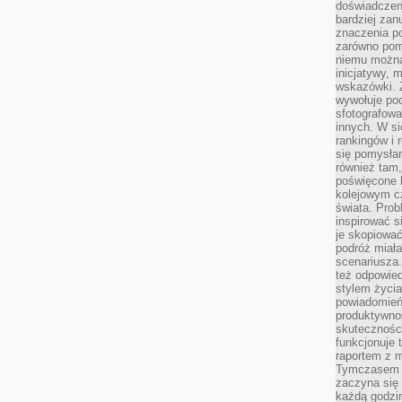
doświadczeni
bardziej zan
znaczenia poz
zarówno pom
niemu można
inicjatywy, 
wskazówki. Z
wywołuje po
sfotografow
innych. W si
rankingów i 
się pomysłam
również tam,
poświęcone 
kolejowym c
świata. Prob
inspirować 
je skopiować
podróż miał
scenariusza
też odpowie
stylem życia
powiadomień,
produktywno
skuteczności
funkcjonuje 
raportem z 
Tymczasem p
zaczyna się 
każdą godzi