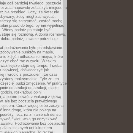
 daje coś bardziej trwałego: poczucie
Pozwala naprawdę zobaczyć miejsce, a
ez nie przebiec. Uczy, że świat nie
obywany, żeby mógł zachwycać.
arczy się zatrzymać, zostać trochę
 sobie prawo do tego, by nie wypełniać
i. Wtedy podróż przestaje być
 staje się rozmową. A dobra rozmowa,
 dobra podróż, zawsze potrzebuje
lat podróżowanie było przedstawiane
o zdobywanie punktów na mapie,
nie zdjęć i odhaczanie miejsc, które
czyć choć raz w życiu. W takim
jważniejsze staje się tempo. Trzeba
k najwięcej, doświadczyć jak
iej i wrócić z poczuciem, że czas
rzystany maksymalnie. Tyle że ten
 częściej budzi zmęczenie. W praktyce
nie od atrakcji do atrakcji, ciągłe
godzin, rozkładów, opinii i
, a potem powrót z wakacji z głową
ów, ale bez poczucia prawdziwego
miejscem. Coraz więcej osób zaczyna
ć inną drogę, która nie polega na
 podróży, lecz na zmianie ich sensu.
bywać świat, wolą go odzyskiwać
kawałku. Podróżowanie bez pośpiechu
ą dla nielicznych ani luksusem
wielkich pieniędzy. To raczej