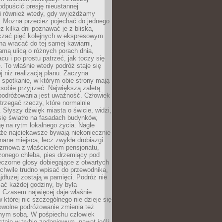
odpuścić presję nieustannej
i również wtedy, gdy wyjeżdżamy
 Można przecież pojechać do jednego
ez kilka dni poznawać je z bliska,
iczać pięć kolejnych w ekspresowym
a wracać do tej samej kawiarni,
amą ulicą o różnych porach dnia,
acu i po prostu patrzeć, jak toczy się
. To właśnie wtedy podróż staje się
 niż realizacją planu. Zaczyna
spotkanie, w którym obie strony mają
 sobie przyjrzeć. Największą zaletą
podróżowania jest uważność. Człowiek
rzegać rzeczy, które normalnie
e. Słyszy dźwięk miasta o świcie, widzi,
się światło na fasadach budynków,
 na rytm lokalnego życia. Nagle
 że najciekawsze bywają niekoniecznie
znane miejsca, lecz zwykłe drobiazgi:
ozmowa z właścicielem pensjonatu,
zonego chleba, pies drzemiący pod
czorne głosy dobiegające z otwartych
 chwile trudno wpisać do przewodnika,
ajdłużej zostają w pamięci. Podróż nie
ać każdej godziny, by była
 Czasem najwięcej daje właśnie
w której nic szczególnego nie dzieje się
owolne podróżowanie zmienia też
amym sobą. W pośpiechu człowiek
taje w trybie zadaniowym, nawet jeśli