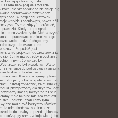
ać każdej godziny, by była
 Czasem najwięcej daje właśnie
w której nic szczególnego nie dzieje się
owolne podróżowanie zmienia też
amym sobą. W pośpiechu człowiek
taje w trybie zadaniowym, nawet jeśli
dpoczywa. Trzeba zdążyć, porównać,
 sprawdzić. Kiedy tempo spada,
miejsce na zwykłe bycie. Można czytać
arasie, spacerować bez konkretnego
ować wodę, siedzieć długo przy
o drobiazgi, ale właśnie one
poczucie, że podróż jest
em, a nie projektem do zrealizowania.
e się, że nie ma potrzeby nieustannie
obie i innym, że wyjazd był
Wystarczy, że był prawdziwy. Warto
ć, że ten sposób podróżowania sprzyja
owiedzialnemu kontaktowi z
 miejscem. Kiedy zostajemy gdzieś
ziej traktujemy lokalną społeczność jak
racji. Łatwiej zobaczyć, że miasto czy
produkt przygotowany dla turystów, lecz
Zaczynamy inaczej korzystać z usług,
ieramy małe lokalne miejsca zamiast
 sieci, bardziej szanujemy rytm
i wyjazd może być korzystny również
e dla mieszkańców, bo pieniądze
pośrednio do lokalnych przedsiębiorców.
e podróżujący sam zyskuje więcej, bo