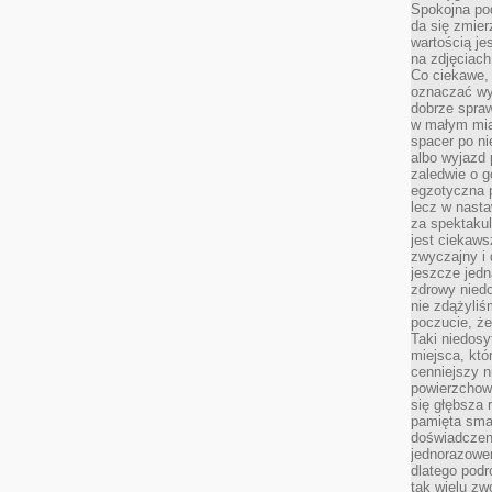
Spokojna pod
da się zmier
wartością je
na zdjęciach
Co ciekawe, 
oznaczać wy
dobrze spra
w małym mias
spacer po ni
albo wyjazd
zaledwie o g
egzotyczna p
lecz w nasta
za spektakul
jest ciekaws
zwyczajny i
jeszcze jedn
zdrowy niedo
nie zdążyliś
poczucie, że
Taki niedosy
miejsca, któ
cenniejszy n
powierzchow
się głębsza 
pamięta sma
doświadczeni
jednorazowe
dlatego pod
tak wielu zw