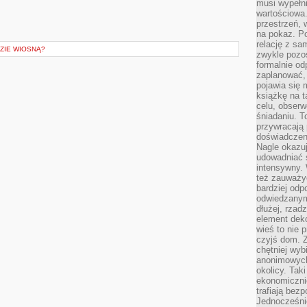
musi wypełni
wartościowa.
przestrzeń, 
na pokaz. P
relację z s
ZIE WIOSNĄ?
zwykle pozos
formalnie o
zaplanować,
pojawia się 
książkę na t
celu, obserw
śniadaniu. T
przywracają 
doświadczeni
Nagle okazuj
udowadniać s
intensywny. 
też zauważy
bardziej odp
odwiedzanym
dłużej, rzad
element deko
wieś to nie 
czyjś dom. 
chętniej wyb
anonimowych
okolicy. Tak
ekonomiczni
trafiają bez
Jednocześni