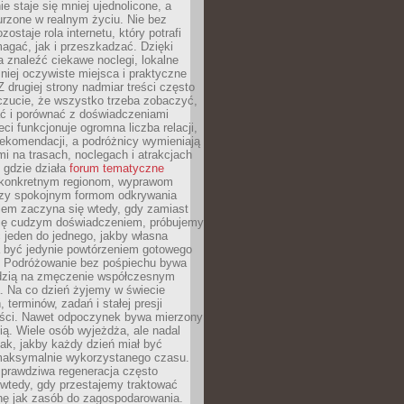
e staje się mniej ujednolicone, a
urzone w realnym życiu. Nie bez
ostaje rola internetu, który potrafi
agać, jak i przeszkadzać. Dzięki
 znaleźć ciekawe noclegi, lokalne
mniej oczywiste miejsca i praktyczne
 drugiej strony nadmiar treści często
czucie, że wszystko trzeba zobaczyć,
ać i porównać z doświadczeniami
eci funkcjonuje ogromna liczba relacji,
rekomendacji, a podróżnicy wymieniają
i na trasach, noclegach i atrakcjach
 gdzie działa
forum tematyczne
konkretnym regionom, wyprawom
zy spokojnym formom odkrywania
lem zaczyna się wtedy, gdy zamiast
się cudzym doświadczeniem, próbujemy
 jeden do jednego, jakby własna
a być jedynie powtórzeniem gotowego
. Podróżowanie bez pośpiechu bywa
dzią na zmęczenie współczesnym
. Na co dzień żyjemy w świecie
 terminów, zadań i stałej presji
ści. Nawet odpoczynek bywa mierzony
ą. Wiele osób wyjeżdża, ale nadal
tak, jakby każdy dzień miał być
maksymalnie wykorzystanego czasu.
rawdziwa regeneracja często
wtedy, gdy przestajemy traktować
nę jak zasób do zagospodarowania.