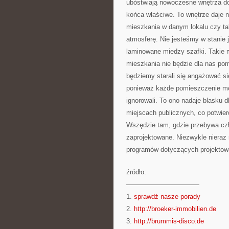
ubóstwiają nowoczesne wnętrza dom
końca właściwe. To wnętrze daje n
mieszkania w danym lokalu czy ta
atmosferę. Nie jesteśmy w stanie
laminowane miedzy szafki. Takie 
mieszkania nie będzie dla nas po
będziemy starali się angażować s
ponieważ każde pomieszczenie mo
ignorowali. To ono nadaje blasku 
miejscach publicznych, co potwier
Wszędzie tam, gdzie przebywa cz
zaprojektowane. Niezwykle nieraz
programów dotyczących projektow
źródło:
———————————
1.
sprawdź nasze porady
2.
http://broeker-immobilien.de
3.
http://brummis-disco.de