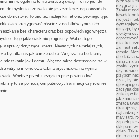
więc wybiera
u, inni w ogóle na to nie zwracają uwagi. To nie jest do
rezygnacji z
am do myślenia i zezwala się jeszcze lepiej dopasować do
Zamiast zdo
kawałek po 
kże domostwie. To ono też nadaje klimat oraz pewnego typu
nie jest mod
 jakkolwiek zrezygnować również z dodatków typu szkło
wymagającym 
decyzja, by 
mieszkanie bez charakteru oraz bez odpowiedniego wnętrza
efektywnośc
odpoczywać.
myślne. Tego jakkolwiek nie pragniemy. Wobec tego
miasta i prz
ię w sprawy dotyczące wnętrz. Nawet tych najmniejszych,
zamiast zal
tempie. Możn
że być dla nas jak bardzo dobre. Wnętrza nie będziemy
chodzić tą s
dla mieszkania jak i domu. Wnętrza także dostrzegalne są w
usiąść na pl
zwykłe życie
dza witryna internetowa kabina prysznicowa na wymiar.
czymś więcej
przypominać 
łowiek. Wnętrze przed zaczęciem prac powinno być
czas, by się
 robi się to za pomocą komputerowych animacji czy również
spokojnego 
zaczyna dost
ania.
znikają w tl
jak zmienia 
zwraca uwagę
okazuje się,
najbardziej 
mały targ, r
zapach piec
sklepem, wie
okien. Takie
ale to one n