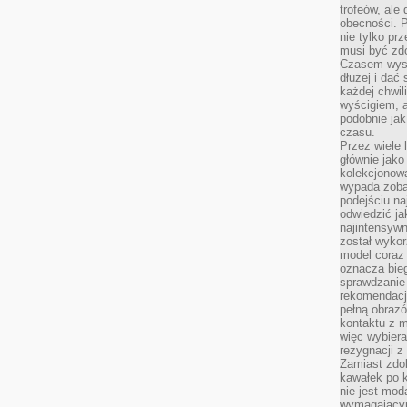
trofeów, ale
obecności. 
nie tylko prz
musi być zd
Czasem wyst
dłużej i dać
każdej chwil
wyścigiem, a
podobnie jak
czasu.
Przez wiele 
głównie jak
kolekcjonowa
wypada zoba
podejściu na
odwiedzić ja
najintensywn
został wyko
model coraz
oznacza biega
sprawdzanie 
rekomendacji
pełną obraz
kontaktu z 
więc wybiera
rezygnacji z
Zamiast zdo
kawałek po 
nie jest mod
wymagającym 