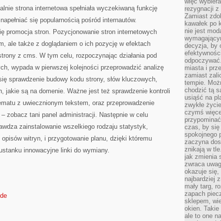
więc wybiera
PRZEDSIĘWZIĘCIA
alnie strona internetowa spełniała wyczekiwaną funkcję
rezygnacji z
Zamiast zdo
apełniać się popularnością pośród internautów.
kawałek po 
nie jest mod
się promocja stron. Pozycjonowanie stron internetowych
wymagającym 
em, ale także z doglądaniem o ich pozycję w efektach
decyzja, by 
efektywnośc
strony z cms. W tym celu, rozpoczynając działania pod
odpoczywać.
ch, wypada w pierwszej kolejności przeprowadzić analizę
miasta i prz
zamiast zal
 się sprawdzenie budowy kodu strony, słów kluczowych,
tempie. Możn
chodzić tą s
on, jakie są na domenie. Ważne jest też sprawdzenie kontroli
usiąść na pl
tematu z uwiecznionym tekstem, oraz przeprowadzenie
zwykłe życie
czymś więcej
– zobacz tani panel administracji. Następnie w celu
przypominać 
awdza zainstalowanie wszelkiego rodzaju statystyk,
czas, by się
spokojnego 
 opisów witryn, i przygotowanie planu, dzięki któremu
zaczyna dost
znikają w tl
stanku innowacyjne linki do wymiany.
jak zmienia 
zwraca uwagę
okazuje się,
najbardziej 
mały targ, r
zapach piec
.de
sklepem, wie
okien. Takie
ale to one n