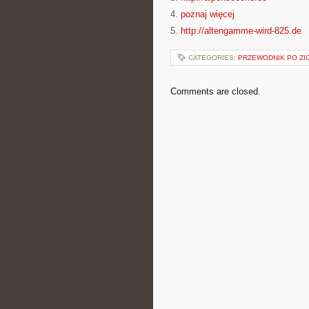
4.
poznaj więcej
5.
http://altengamme-wird-825.de
CATEGORIES:
PRZEWODNIK PO ZI
Comments are closed.