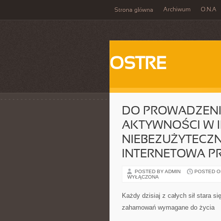
Archiwum
O.N.A
Strona główna
OSTRE
DO PROWADZENI
AKTYWNOŚCI W I
NIEBEZUŻYTECZN
INTERNETOWA PR
POSTED BY ADMIN
POSTED ON 
WYŁĄCZONA
Każdy dzisiaj z całych sił stara 
zahamowań wymagane do życia