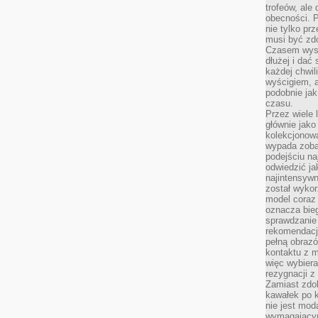
trofeów, ale
obecności. 
nie tylko prz
musi być zd
Czasem wyst
dłużej i dać
każdej chwil
wyścigiem, a
podobnie jak
czasu.
Przez wiele 
głównie jak
kolekcjonowa
wypada zoba
podejściu na
odwiedzić ja
najintensywn
został wyko
model coraz
oznacza biega
sprawdzanie 
rekomendacji
pełną obraz
kontaktu z 
więc wybiera
rezygnacji z
Zamiast zdo
kawałek po 
nie jest mod
wymagającym 