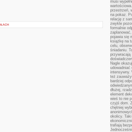
musi wypełni
wartościowa.
przestrzeń, 
na pokaz. P
relację z s
zwykle pozos
OŁACH
formalnie o
zaplanować,
pojawia się 
książkę na t
celu, obserw
śniadaniu. T
przywracają 
doświadczeni
Nagle okazuj
udowadniać s
intensywny. 
też zauważy
bardziej odp
odwiedzanym
dłużej, rzad
element deko
wieś to nie 
czyjś dom. 
chętniej wyb
anonimowych
okolicy. Tak
ekonomiczni
trafiają bez
Jednocześni