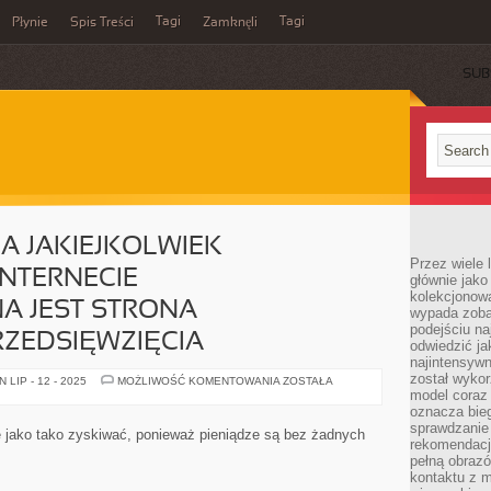
Tagi
Tagi
Płynie
Spis Treści
Zamknęli
SUB
A JAKIEJKOLWIEK
Przez wiele 
NTERNECIE
głównie jak
kolekcjonowa
A JEST STRONA
wypada zoba
podejściu na
ZEDSIĘWZIĘCIA
odwiedzić ja
najintensywn
został wyko
DO
LIP - 12 - 2025
MOŻLIWOŚĆ KOMENTOWANIA
ZOSTAŁA
PROWADZENIA
model coraz
JAKIEJKOLWIEK
oznacza biega
AKTYWNOŚCI
sprawdzanie 
W
się jako tako zyskiwać, ponieważ pieniądze są bez żadnych
INTERNECIE
rekomendacji
NIEBEZUŻYTECZNA
pełną obraz
JEST
kontaktu z 
STRONA
INTERNETOWA