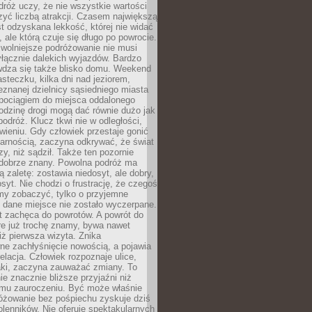
róż uczy, że nie wszystkie wartości
zyć liczbą atrakcji. Czasem największą
st odzyskana lekkość, której nie widać
, ale którą czuje się długo po powrocie.
wolniejsze podróżowanie nie musi
łącznie dalekich wyjazdów. Bardzo
wdza się także blisko domu. Weekend
teczku, kilka dni nad jeziorem,
eznanej dzielnicy sąsiedniego miasta
 pociągiem do miejsca oddalonego
odzinę drogi mogą dać równie dużo jak
odróż. Klucz tkwi nie w odległości,
wieniu. Gdy człowiek przestaje gonić
arnością, zaczyna odkrywać, że świat
zy, niż sądził. Także ten pozornie
 dobrze znany. Powolna podróż ma
ą zaletę: zostawia niedosyt, ale dobry,
syt. Nie chodzi o frustrację, że czegoś
my zobaczyć, tylko o przyjemne
 dane miejsce nie zostało wyczerpane.
t zachęca do powrotów. A powrót do
re już trochę znamy, bywa nawet
iż pierwsza wizyta. Znika
ne zachłyśnięcie nowością, a pojawia
relacja. Człowiek rozpoznaje ulice,
ki, zaczyna zauważać zmiany. To
e znacznie bliższe przyjaźni niż
mu zauroczeniu. Być może właśnie
różowanie bez pośpiechu zyskuje dziś
olenników. Nie oferuje spektakularnych