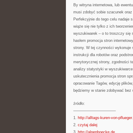
By witryna internetowa, lub ewentu
musi zdobyć sobie szacunek oraz n
Perfekcyjnie do tego celu nadaje 
wiąże się nie tylko z ich tworzeni
wyszukiwarek – o to troszczy się 
hasłem promocja stron internetowy
strony. W tej czynności wykonuje
instrukcji dla robotów oraz podstr
merytorycznej strony, zgodności 
analizy statystyki w wyszukiwarce 
uskutecznienia promocja stron spr
opracowanie Tagów, edycję plików,
będziemy w stanie zdobywać bez u
źródło:
———————————
1.
http://alltags-kuren-von-pflueger
2.
czytaj dalej
3.
http://alpenboecke.de