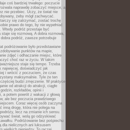
 daje coś bardziej trwałego: poczucie
Pozwala naprawdę zobaczyć miejsce, a
ez nie przebiec. Uczy, że świat nie
obywany, żeby mógł zachwycać.
arczy się zatrzymać, zostać trochę
 sobie prawo do tego, by nie wypełniać
i. Wtedy podróż przestaje być
 staje się rozmową. A dobra rozmowa,
 dobra podróż, zawsze potrzebuje
lat podróżowanie było przedstawiane
o zdobywanie punktów na mapie,
nie zdjęć i odhaczanie miejsc, które
czyć choć raz w życiu. W takim
jważniejsze staje się tempo. Trzeba
k najwięcej, doświadczyć jak
iej i wrócić z poczuciem, że czas
rzystany maksymalnie. Tyle że ten
 częściej budzi zmęczenie. W praktyce
nie od atrakcji do atrakcji, ciągłe
godzin, rozkładów, opinii i
, a potem powrót z wakacji z głową
ów, ale bez poczucia prawdziwego
miejscem. Coraz więcej osób zaczyna
ć inną drogę, która nie polega na
 podróży, lecz na zmianie ich sensu.
bywać świat, wolą go odzyskiwać
kawałku. Podróżowanie bez pośpiechu
ą dla nielicznych ani luksusem
wielkich pieniędzy. To raczej