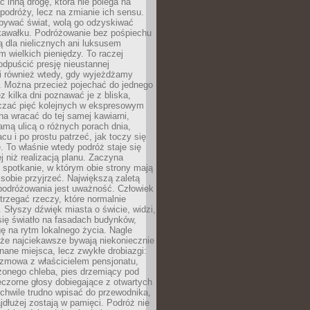
ć inną drogę, która nie polega na
 podróży, lecz na zmianie ich sensu.
bywać świat, wolą go odzyskiwać
kawałku. Podróżowanie bez pośpiechu
ą dla nielicznych ani luksusem
wielkich pieniędzy. To raczej
odpuścić presję nieustannej
i również wtedy, gdy wyjeżdżamy
 Można przecież pojechać do jednego
ez kilka dni poznawać je z bliska,
iczać pięć kolejnych w ekspresowym
a wracać do tej samej kawiarni,
amą ulicą o różnych porach dnia,
acu i po prostu patrzeć, jak toczy się
. To właśnie wtedy podróż staje się
 niż realizacją planu. Zaczyna
spotkanie, w którym obie strony mają
 sobie przyjrzeć. Największą zaletą
podróżowania jest uważność. Człowiek
rzegać rzeczy, które normalnie
e. Słyszy dźwięk miasta o świcie, widzi,
się światło na fasadach budynków,
 na rytm lokalnego życia. Nagle
 że najciekawsze bywają niekoniecznie
znane miejsca, lecz zwykłe drobiazgi:
ozmowa z właścicielem pensjonatu,
zonego chleba, pies drzemiący pod
czorne głosy dobiegające z otwartych
 chwile trudno wpisać do przewodnika,
ajdłużej zostają w pamięci. Podróż nie