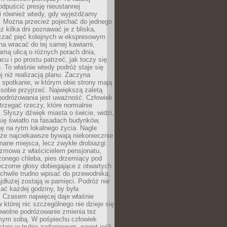
odpuścić presję nieustannej
i również wtedy, gdy wyjeżdżamy
 Można przecież pojechać do jednego
ez kilka dni poznawać je z bliska,
iczać pięć kolejnych w ekspresowym
a wracać do tej samej kawiarni,
amą ulicą o różnych porach dnia,
acu i po prostu patrzeć, jak toczy się
. To właśnie wtedy podróż staje się
 niż realizacją planu. Zaczyna
spotkanie, w którym obie strony mają
 sobie przyjrzeć. Największą zaletą
podróżowania jest uważność. Człowiek
rzegać rzeczy, które normalnie
e. Słyszy dźwięk miasta o świcie, widzi,
się światło na fasadach budynków,
 na rytm lokalnego życia. Nagle
 że najciekawsze bywają niekoniecznie
znane miejsca, lecz zwykłe drobiazgi:
ozmowa z właścicielem pensjonatu,
zonego chleba, pies drzemiący pod
czorne głosy dobiegające z otwartych
 chwile trudno wpisać do przewodnika,
ajdłużej zostają w pamięci. Podróż nie
ać każdej godziny, by była
 Czasem najwięcej daje właśnie
w której nic szczególnego nie dzieje się
owolne podróżowanie zmienia też
amym sobą. W pośpiechu człowiek
taje w trybie zadaniowym, nawet jeśli