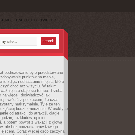
SCRIBE
FACEBOOK
TWITTER
lat podróżowanie było przedstawiane
o zdobywanie punktów na mapie,
nie zdjęć i odhaczanie miejsc, które
czyć choć raz w życiu. W takim
jważniejsze staje się tempo. Trzeba
k najwięcej, doświadczyć jak
iej i wrócić z poczuciem, że czas
rzystany maksymalnie. Tyle że ten
 częściej budzi zmęczenie. W praktyce
nie od atrakcji do atrakcji, ciągłe
godzin, rozkładów, opinii i
, a potem powrót z wakacji z głową
ów, ale bez poczucia prawdziwego
miejscem. Coraz więcej osób zaczyna