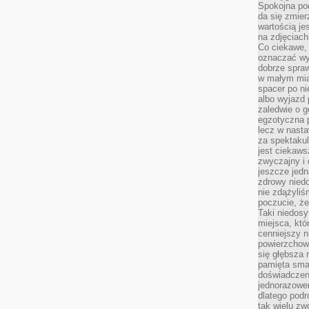
Spokojna pod
da się zmier
wartością je
na zdjęciach
Co ciekawe, 
oznaczać wy
dobrze spra
w małym mias
spacer po ni
albo wyjazd
zaledwie o g
egzotyczna p
lecz w nasta
za spektakul
jest ciekaws
zwyczajny i
jeszcze jedn
zdrowy niedo
nie zdążyliś
poczucie, że
Taki niedosy
miejsca, któ
cenniejszy n
powierzchow
się głębsza 
pamięta sma
doświadczeni
jednorazowe
dlatego pod
tak wielu zw