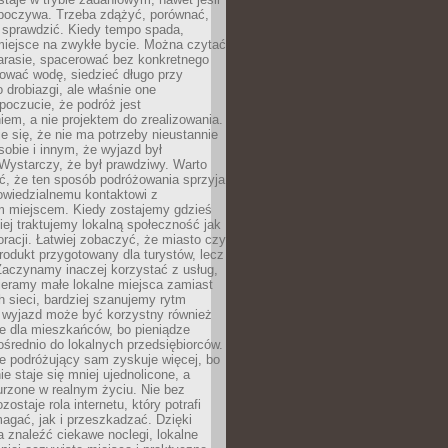
dpoczywa. Trzeba zdążyć, porównać,
 sprawdzić. Kiedy tempo spada,
miejsce na zwykłe bycie. Można czytać
arasie, spacerować bez konkretnego
ować wodę, siedzieć długo przy
o drobiazgi, ale właśnie one
poczucie, że podróż jest
em, a nie projektem do zrealizowania.
e się, że nie ma potrzeby nieustannie
obie i innym, że wyjazd był
Wystarczy, że był prawdziwy. Warto
ć, że ten sposób podróżowania sprzyja
owiedzialnemu kontaktowi z
 miejscem. Kiedy zostajemy gdzieś
ziej traktujemy lokalną społeczność jak
racji. Łatwiej zobaczyć, że miasto czy
produkt przygotowany dla turystów, lecz
Zaczynamy inaczej korzystać z usług,
ieramy małe lokalne miejsca zamiast
 sieci, bardziej szanujemy rytm
i wyjazd może być korzystny również
e dla mieszkańców, bo pieniądze
pośrednio do lokalnych przedsiębiorców.
e podróżujący sam zyskuje więcej, bo
e staje się mniej ujednolicone, a
urzone w realnym życiu. Nie bez
ostaje rola internetu, który potrafi
agać, jak i przeszkadzać. Dzięki
 znaleźć ciekawe noclegi, lokalne