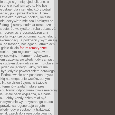
e staje się mniej ujednolicone, a
urzone w realnym życiu. Nie bez
ostaje rola internetu, który potrafi
agać, jak i przeszkadzać. Dzięki
 znaleźć ciekawe noclegi, lokalne
mniej oczywiste miejsca i praktyczne
 drugiej strony nadmiar treści często
czucie, że wszystko trzeba zobaczyć,
ać i porównać z doświadczeniami
eci funkcjonuje ogromna liczba relacji,
rekomendacji, a podróżnicy wymieniają
i na trasach, noclegach i atrakcjach
 gdzie działa
forum tematyczne
konkretnym regionom, wyprawom
zy spokojnym formom odkrywania
lem zaczyna się wtedy, gdy zamiast
się cudzym doświadczeniem, próbujemy
 jeden do jednego, jakby własna
a być jedynie powtórzeniem gotowego
. Podróżowanie bez pośpiechu bywa
dzią na zmęczenie współczesnym
. Na co dzień żyjemy w świecie
 terminów, zadań i stałej presji
ści. Nawet odpoczynek bywa mierzony
ą. Wiele osób wyjeżdża, ale nadal
tak, jakby każdy dzień miał być
maksymalnie wykorzystanego czasu.
rawdziwa regeneracja często
wtedy, gdy przestajemy traktować
nę jak zasób do zagospodarowania.