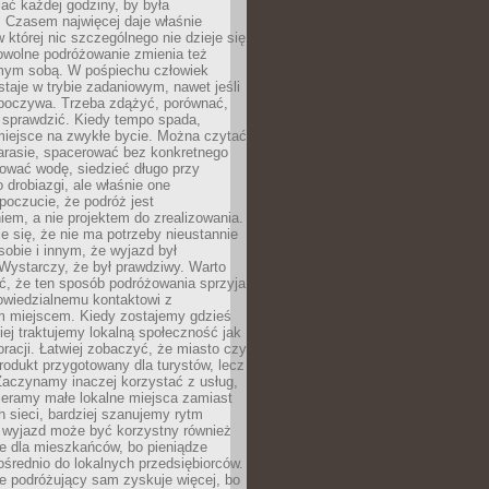
ać każdej godziny, by była
 Czasem najwięcej daje właśnie
w której nic szczególnego nie dzieje się
owolne podróżowanie zmienia też
amym sobą. W pośpiechu człowiek
taje w trybie zadaniowym, nawet jeśli
dpoczywa. Trzeba zdążyć, porównać,
 sprawdzić. Kiedy tempo spada,
miejsce na zwykłe bycie. Można czytać
arasie, spacerować bez konkretnego
ować wodę, siedzieć długo przy
o drobiazgi, ale właśnie one
poczucie, że podróż jest
em, a nie projektem do zrealizowania.
e się, że nie ma potrzeby nieustannie
obie i innym, że wyjazd był
Wystarczy, że był prawdziwy. Warto
ć, że ten sposób podróżowania sprzyja
owiedzialnemu kontaktowi z
 miejscem. Kiedy zostajemy gdzieś
ziej traktujemy lokalną społeczność jak
racji. Łatwiej zobaczyć, że miasto czy
produkt przygotowany dla turystów, lecz
Zaczynamy inaczej korzystać z usług,
ieramy małe lokalne miejsca zamiast
 sieci, bardziej szanujemy rytm
i wyjazd może być korzystny również
e dla mieszkańców, bo pieniądze
pośrednio do lokalnych przedsiębiorców.
e podróżujący sam zyskuje więcej, bo