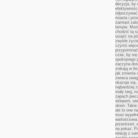
decyzja, by 
efektywnośc
odpoczywać.
miasta i prz
zamiast zal
tempie. Możn
chodzić tą s
usiąść na pl
zwykłe życie
czymś więcej
przypominać 
czas, by się
spokojnego 
zaczyna dost
znikają w tl
jak zmienia 
zwraca uwagę
okazuje się,
najbardziej 
mały targ, r
zapach piec
sklepem, wie
okien. Takie
ale to one n
musi wypełni
wartościowa.
przestrzeń, 
na pokaz. P
relację z s
zwykle pozos