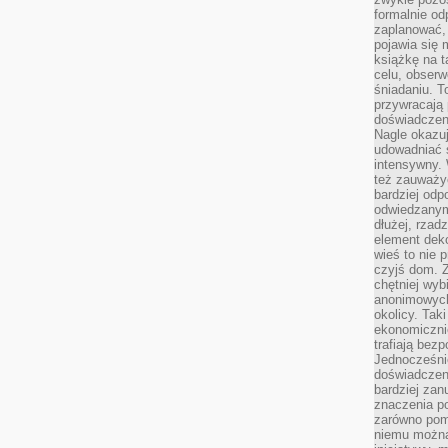
formalnie o
zaplanować,
pojawia się 
książkę na t
celu, obserw
śniadaniu. T
przywracają 
doświadczeni
Nagle okazuj
udowadniać s
intensywny. 
też zauważy
bardziej odp
odwiedzanym
dłużej, rzad
element deko
wieś to nie 
czyjś dom. 
chętniej wyb
anonimowych
okolicy. Tak
ekonomiczni
trafiają bez
Jednocześni
doświadczeni
bardziej zan
znaczenia poz
zarówno pom
niemu można