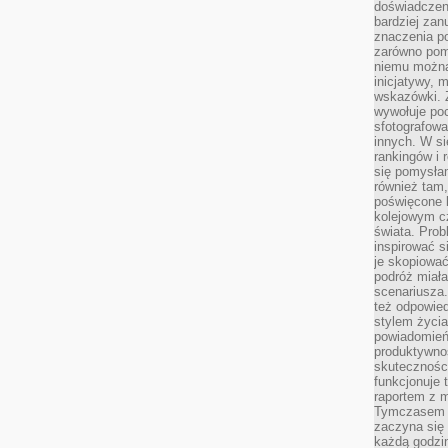
doświadczeni
bardziej zan
znaczenia poz
zarówno pom
niemu można
inicjatywy, 
wskazówki. Z
wywołuje po
sfotografow
innych. W si
rankingów i 
się pomysłam
również tam,
poświęcone 
kolejowym c
świata. Prob
inspirować 
je skopiować
podróż miał
scenariusza
też odpowie
stylem życia
powiadomień,
produktywno
skuteczności
funkcjonuje 
raportem z 
Tymczasem p
zaczyna się 
każdą godzi