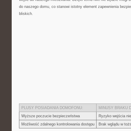
⁤do naszego ⁢domu, co stanowi istotny element ⁤zapewnienia bezpi
bliskich.
PLUSY POSIADANIA DOMOFONU:
MINUSY BRAKU 
Wyższe ‍poczucie ⁣bezpieczeństwa
Ryzyko wejścia ni
Możliwość zdalnego kontrolowania dostępu
Brak​ wglądu w⁤ t