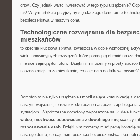
drzwi. Czy jednak ‌warto inwestować w tego‌ typu ​urządzenie? Od
tak!‌ W tym artykule⁣ przyjrzymy⁤ się dlaczego domofon ‌to techno
bezpieczeństwa w ‍naszym domu.
Technologiczne rozwiązania‌ dla bezpie
mieszkańców
to obecnie kluczowa sprawa, zwłaszcza w dobie ⁤wzmożonej aktyw
wielu innowacyjnych rozwiązań, które pomagają chronić nasze ⁤d
miejsce ⁣zajmują domofony. Dzięki​ nim możemy w‍ prosty⁢ sposób
naszego miejsca zamieszkania, ‌co ⁤daje ​nam dodatkową ⁢pewność‍
Domofon to ​nie tylko urządzenie umożliwiające komunikację z os
naszym wejściem, to również skuteczne ⁢narzędzie zapobiegania
sytuacjom. Współczesne domofony wyposażone są w wiele funkcji,
‍wideo
,
możliwość ‍odpowiadania z ‍dowolnego miejsca
‌czy
in
rozpoznawania osób
. ⁤Dzięki nim możemy mieć pełną kontrolę n
naszego domu, ​co daje nam poczucie bezpieczeństwa i kontroli 