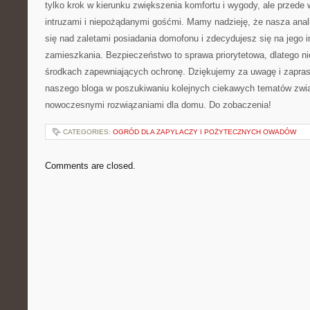
tylko krok‍ w​ kierunku zwiększenia komfortu i wygody, ‌ale przede
intruzami i niepożądanymi gośćmi.‌ Mamy nadzieję, że nasza ​anal
się nad ⁣zaletami posiadania domofonu i⁢ zdecydujesz się‍ na ⁤jego i
zamieszkania. Bezpieczeństwo to sprawa priorytetowa, ‍dlatego n
środkach zapewniających ​ochronę. Dziękujemy za uwagę i zapr
naszego bloga w ‌poszukiwaniu kolejnych ciekawych tematów ⁤związ
nowoczesnymi rozwiązaniami dla‌ domu. Do zobaczenia!
CATEGORIES:
OGRÓD DLA ZAPYLACZY I POŻYTECZNYCH OWADÓW
Comments are closed.