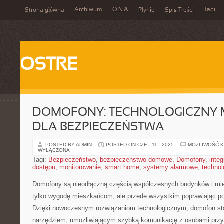
Archiwum
O.N.A
Tagi
Strona główna
Płynie
Spis Treści
OSTRE
DOMOFONY: TECHNOLOGICZNY 
DLA BEZPIECZEŃSTWA
POSTED BY ADMIN
POSTED ON CZE - 11 - 2025
MOŻLIWOŚĆ 
WYŁĄCZONA
Tagi:
Bezpieczeństwo
,
bezpieczeństwo domowe
,
Domofony
,
integ
dostępu
,
monitorowanie
,
smart home
,
systemy alarmowe
,
technol
Domofony ⁣są nieodłączną częścią współczesnych budynków i mies
tylko ‌wygodę⁣ mieszkańcom,‌ ale przede ​wszystkim poprawiając 
Dzięki ‍nowoczesnym⁢ rozwiązaniom‌ technologicznym, domofon stał
narzędziem, umożliwiającym szybką komunikację z osobami ​prz