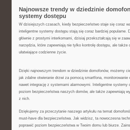
Najnowsze⁤ trendy​ w dziedzinie domofon
systemy dostępu
W dzisiejszych⁣ czasach, kiedy​ bezpieczeństwo ‍staje się‍ coraz w
inteligentne systemy dostępu stają się‌ coraz bardziej⁣ popularne
głównie z prostymi interkomami, dzisiaj przekształcają ⁤się w za
⁢narzędzia, które zapewniają nie ⁣tylko ⁢kontrolę dostępu, ale ‍także
ułatwiające codzienne życie.
Dzięki ⁣najnowszym trendom ⁤w dziedzinie domofonów, możemy cies
⁢jak zdalne otwieranie drzwi za pomocą smartfona, monitorowanie‌ 
nawet integrację ⁤z systemami‌ alarmowymi. Inteligentne systemy 
‍poziom bezpieczeństwa naszych ‌domów, ‌ale ⁢także⁢ zapewniają wyg
z nich.
Dziękujemy za przeczytanie naszego artykułu na temat domofonów
must-have dla bezpieczeństwa. Jak widzisz, ta nowoczesna ⁢tec
poprawić poziom bezpieczeństwa w​ Twoim ⁣domu ⁤lub biurze. Zains