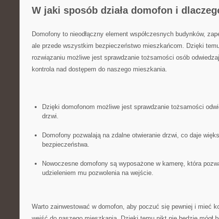
W jaki sposób działa domofon i dlaczeg
Domofony to nieodłączny element współczesnych budynków, zapew
ale przede wszystkim⁣ bezpieczeństwo ⁣mieszkańcom. Dzięki tem
rozwiązaniu ⁢możliwe ‍jest ‌sprawdzanie tożsamości osób ​odwiedz
⁢kontrola nad dostępem do naszego ‌mieszkania.
Dzięki domofonom możliwe jest sprawdzanie ‍tożsamości odwi
drzwi.
Domofony pozwalają na zdalne otwieranie drzwi, co daje więks
bezpieczeństwa.
Nowoczesne‍ domofony są wyposażone w kamerę, która ⁤pozwa
udzieleniem mu pozwolenia na wejście.
Warto zainwestować w domofon, aby poczuć⁣ się pewniej i mieć ko
⁢wejść do naszego mieszkania. Dzięki ⁣temu nikt ⁣nie będzie mógł 