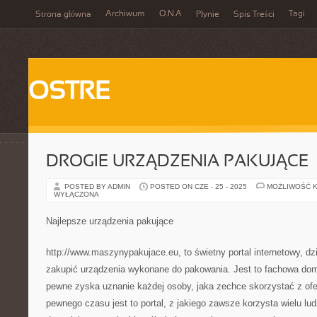
Archiwum
O.N.A
Tagi
Strona główna
Płynie
Spis Treści
OSTRE
DROGIE URZĄDZENIA PAKUJĄCE
POSTED BY ADMIN
POSTED ON CZE - 25 - 2025
MOŻLIWOŚĆ 
WYŁĄCZONA
Najlepsze urządzenia pakujące
http://www.maszynypakujace.eu, to świetny portal internetowy, dzi
zakupić urządzenia wykonane do pakowania. Jest to fachowa dom
pewne zyska uznanie każdej osoby, jaka zechce skorzystać z ofer
pewnego czasu jest to portal, z jakiego zawsze korzysta wielu ludz