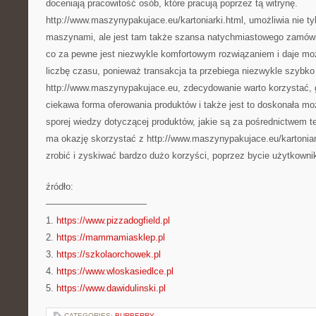
doceniają pracowitość osób, które pracują poprzez tą witrynę.
http://www.maszynypakujace.eu/kartoniarki.html, umożliwia nie ty
maszynami, ale jest tam także szansa natychmiastowego zamówie
co za pewne jest niezwykle komfortowym rozwiązaniem i daje m
liczbę czasu, ponieważ transakcja ta przebiega niezwykle szybko .
http://www.maszynypakujace.eu, zdecydowanie warto korzystać, g
ciekawa forma oferowania produktów i także jest to doskonała m
sporej wiedzy dotyczącej produktów, jakie są za pośrednictwem t
ma okazję skorzystać z http://www.maszynypakujace.eu/kartoniark
zrobić i zyskiwać bardzo dużo korzyści, poprzez bycie użytkowniki
źródło:
———————————
1.
https://www.pizzadogfield.pl
2.
https://mammamiasklep.pl
3.
https://szkolaorchowek.pl
4.
https://www.wloskasiedlce.pl
5.
https://www.dawidulinski.pl
CATEGORIES:
BURBERRY