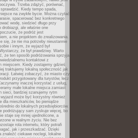
dpoczywa. Trzeba zdążyć, porównać,
 sprawdzić. Kiedy tempo spada,
miejsce na zwykłe bycie. Można czytać
arasie, spacerować bez konkretnego
ować wodę, siedzieć długo przy
o drobiazgi, ale właśnie one
poczucie, że podróż jest
em, a nie projektem do zrealizowania.
e się, że nie ma potrzeby nieustannie
obie i innym, że wyjazd był
Wystarczy, że był prawdziwy. Warto
ć, że ten sposób podróżowania sprzyja
owiedzialnemu kontaktowi z
 miejscem. Kiedy zostajemy gdzieś
ziej traktujemy lokalną społeczność jak
racji. Łatwiej zobaczyć, że miasto czy
produkt przygotowany dla turystów, lecz
Zaczynamy inaczej korzystać z usług,
ieramy małe lokalne miejsca zamiast
 sieci, bardziej szanujemy rytm
i wyjazd może być korzystny również
e dla mieszkańców, bo pieniądze
pośrednio do lokalnych przedsiębiorców.
e podróżujący sam zyskuje więcej, bo
e staje się mniej ujednolicone, a
urzone w realnym życiu. Nie bez
ostaje rola internetu, który potrafi
agać, jak i przeszkadzać. Dzięki
 znaleźć ciekawe noclegi, lokalne