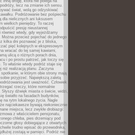
ć inną drogę, która nie polega na
 podróży, lecz na zmianie ich sensu.
bywać świat, wolą go odzyskiwać
kawałku. Podróżowanie bez pośpiechu
ą dla nielicznych ani luksusem
wielkich pieniędzy. To raczej
odpuścić presję nieustannej
i również wtedy, gdy wyjeżdżamy
 Można przecież pojechać do jednego
ez kilka dni poznawać je z bliska,
iczać pięć kolejnych w ekspresowym
a wracać do tej samej kawiarni,
amą ulicą o różnych porach dnia,
acu i po prostu patrzeć, jak toczy się
. To właśnie wtedy podróż staje się
 niż realizacją planu. Zaczyna
spotkanie, w którym obie strony mają
 sobie przyjrzeć. Największą zaletą
podróżowania jest uważność. Człowiek
rzegać rzeczy, które normalnie
e. Słyszy dźwięk miasta o świcie, widzi,
się światło na fasadach budynków,
 na rytm lokalnego życia. Nagle
 że najciekawsze bywają niekoniecznie
znane miejsca, lecz zwykłe drobiazgi:
ozmowa z właścicielem pensjonatu,
zonego chleba, pies drzemiący pod
czorne głosy dobiegające z otwartych
 chwile trudno wpisać do przewodnika,
ajdłużej zostają w pamięci. Podróż nie