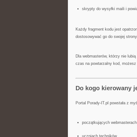
skrypty do wysyłki maili i pow
Każdy fragment kodu jest opatrzo
dostosowywać go do swojej strony
Dla webmasterów, którzy nie lubią
czas na powtarzalny kod, możesz 
Do kogo kierowany j
Portal Porady-IT.pl powstała z myś
początkujących webmasterach
uczniach techników,