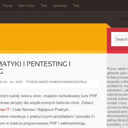
Tagi
Tagi
Płynie
Spis Treści
Zamknęli
SUB
ATYKI I PENTESTING I
Przez wiele 
G
głównie jak
kolekcjonowa
wypada zoba
HISTORIA
LIS - 18 - 2025
MOŻLIWOŚĆ KOMENTOWANIA
ZOSTAŁA
INFORMATYKI
podejściu na
I
odwiedzić ja
PENTESTING
najintensywn
I
 którym każdy twórca stron, znajdzie rozbudowany kurs PHP,
ETHICAL
został wyko
HACKING
otowe skrypty dla współczesnych twórców stron. Zobacz
model coraz
oznacza biega
nia IT
i Code Review i Najlepsze Praktyki.
sprawdzanie 
rekomendacji
kretne instrukcje z praktycznymi przykładami i pozwala Ci
pełną obraz
ziom w świecie programowania PHP i webmasteringu.
kontaktu z 