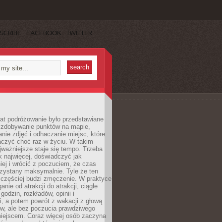
SCRIBE
FACEBOOK
TWITTER
lat podróżowanie było przedstawiane
o zdobywanie punktów na mapie,
nie zdjęć i odhaczanie miejsc, które
czyć choć raz w życiu. W takim
jważniejsze staje się tempo. Trzeba
k najwięcej, doświadczyć jak
iej i wrócić z poczuciem, że czas
rzystany maksymalnie. Tyle że ten
 częściej budzi zmęczenie. W praktyce
nie od atrakcji do atrakcji, ciągłe
godzin, rozkładów, opinii i
, a potem powrót z wakacji z głową
ów, ale bez poczucia prawdziwego
miejscem. Coraz więcej osób zaczyna