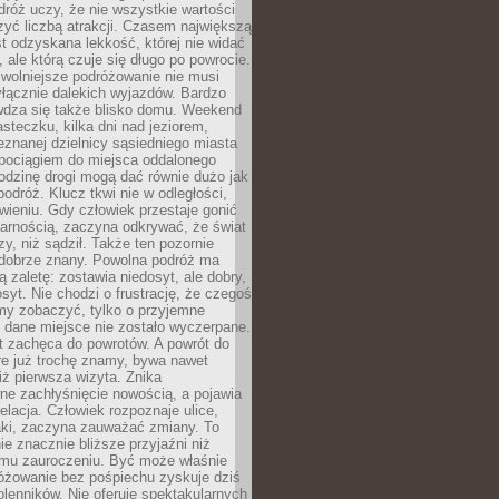
róż uczy, że nie wszystkie wartości
zyć liczbą atrakcji. Czasem największą
st odzyskana lekkość, której nie widać
, ale którą czuje się długo po powrocie.
wolniejsze podróżowanie nie musi
łącznie dalekich wyjazdów. Bardzo
wdza się także blisko domu. Weekend
teczku, kilka dni nad jeziorem,
eznanej dzielnicy sąsiedniego miasta
 pociągiem do miejsca oddalonego
odzinę drogi mogą dać równie dużo jak
odróż. Klucz tkwi nie w odległości,
wieniu. Gdy człowiek przestaje gonić
arnością, zaczyna odkrywać, że świat
zy, niż sądził. Także ten pozornie
 dobrze znany. Powolna podróż ma
ą zaletę: zostawia niedosyt, ale dobry,
syt. Nie chodzi o frustrację, że czegoś
my zobaczyć, tylko o przyjemne
 dane miejsce nie zostało wyczerpane.
t zachęca do powrotów. A powrót do
re już trochę znamy, bywa nawet
iż pierwsza wizyta. Znika
ne zachłyśnięcie nowością, a pojawia
relacja. Człowiek rozpoznaje ulice,
ki, zaczyna zauważać zmiany. To
e znacznie bliższe przyjaźni niż
mu zauroczeniu. Być może właśnie
różowanie bez pośpiechu zyskuje dziś
olenników. Nie oferuje spektakularnych