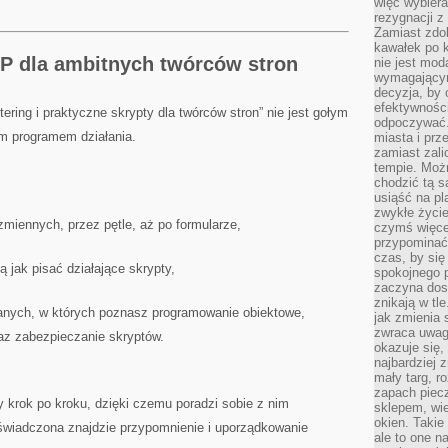
więc wybiera
rezygnacji z
Zamiast zdo
kawałek po 
P dla ambitnych twórców stron
nie jest mod
wymagającym 
decyzja, by 
efektywnośc
ring i praktyczne skrypty dla twórców stron” nie jest gołym
odpoczywać.
m programem działania.
miasta i prz
zamiast zal
tempie. Możn
chodzić tą s
usiąść na pl
zwykłe życie
iennych, przez pętle, aż po formularze,
czymś więcej
przypominać 
czas, by się
ą jak pisać działające skrypty,
spokojnego 
zaczyna dost
znikają w tl
nych, w których poznasz programowanie obiektowe,
jak zmienia 
zwraca uwagę
az zabezpieczanie skryptów.
okazuje się,
najbardziej 
mały targ, r
zapach piec
 krok po kroku, dzięki czemu poradzi sobie z nim
sklepem, wie
okien. Takie
oświadczona znajdzie przypomnienie i uporządkowanie
ale to one n