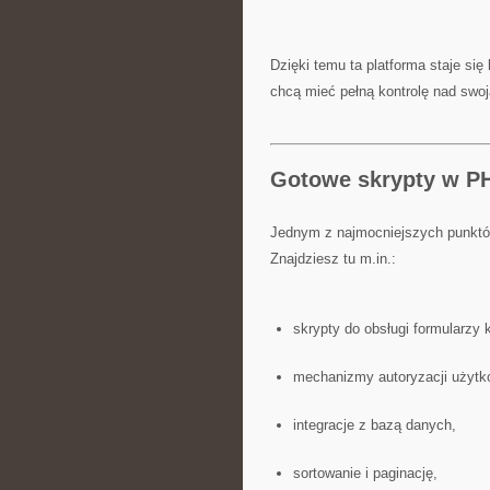
Dzięki temu ta platforma staje s
chcą mieć pełną kontrolę nad swoj
Gotowe skrypty w P
Jednym z najmocniejszych punktów
Znajdziesz tu m.in.:
skrypty do obsługi formularzy
mechanizmy autoryzacji użytk
integracje z bazą danych,
sortowanie i paginację,