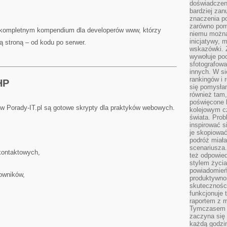
doświadczeni
bardziej zan
znaczenia poz
zarówno pom
ię kompletnym kompendium dla developerów www, którzy
niemu można
inicjatywy, 
ą stroną – od kodu po serwer.
wskazówki. Z
wywołuje po
sfotografow
innych. W si
rankingów i 
HP
się pomysłam
również tam,
poświęcone 
 Porady-IT.pl są gotowe skrypty dla praktyków webowych.
kolejowym c
świata. Prob
inspirować 
je skopiować
podróż miał
scenariusza
 kontaktowych,
też odpowie
stylem życia
powiadomień,
owników,
produktywno
skuteczności
funkcjonuje 
raportem z 
Tymczasem p
zaczyna się 
każdą godzi