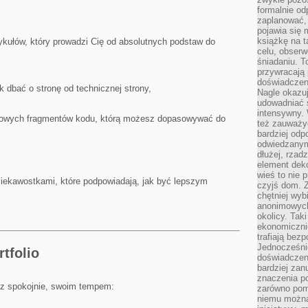
formalnie o
zaplanować,
pojawia się 
książkę na t
ykułów, który prowadzi Cię od absolutnych podstaw do
celu, obserw
śniadaniu. T
przywracają 
doświadczeni
 dbać o stronę od technicznej strony,
Nagle okazuj
udowadniać s
intensywny. 
otowych fragmentów kodu, którą możesz dopasowywać do
też zauważy
bardziej odp
odwiedzanym
dłużej, rzad
element deko
wieś to nie 
ciekawostkami, które podpowiadają, jak być lepszym
czyjś dom. 
chętniej wyb
anonimowych
okolicy. Tak
ekonomiczni
trafiają bez
Jednocześni
tfolio
doświadczeni
bardziej zan
znaczenia poz
sz spokojnie, swoim tempem:
zarówno pom
niemu można