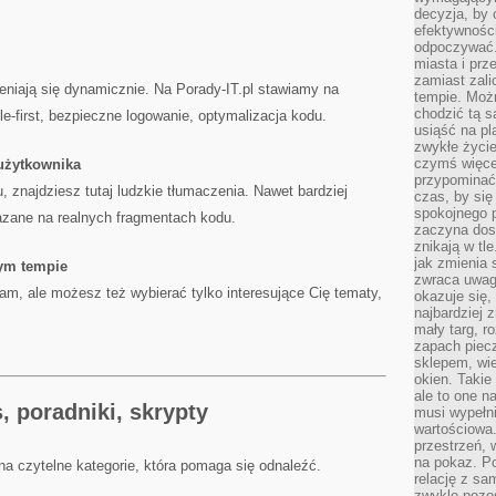
decyzja, by 
efektywnośc
odpoczywać.
miasta i prz
zamiast zal
niają się dynamicznie. Na Porady-IT.pl stawiamy na
tempie. Możn
chodzić tą s
e-first, bezpieczne logowanie, optymalizacja kodu.
usiąść na pl
zwykłe życie
czymś więcej
użytkownika
przypominać 
 znajdziesz tutaj ludzkie tłumaczenia. Nawet bardziej
czas, by się
spokojnego 
zane na realnych fragmentach kodu.
zaczyna dost
znikają w tl
jak zmienia 
ym tempie
zwraca uwagę
am, ale możesz też wybierać tylko interesujące Cię tematy,
okazuje się,
najbardziej 
mały targ, r
zapach piec
sklepem, wie
okien. Takie
ale to one n
s, poradniki, skrypty
musi wypełni
wartościowa.
przestrzeń, 
na pokaz. P
 na czytelne kategorie, która pomaga się odnaleźć.
relację z s
zwykle pozos