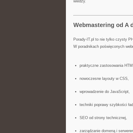
wiedzy.
Webmastering od A 
Porady-IT.pl to nie tylko czysty P
W poradnikach poświęconych webm
praktyczne zastosowania HTM
nowoczesne layouty w CSS,
wprowadzenie do JavaScript,
techniki poprawy szybkości ła
SEO od strony technicznej,
zarządzanie domeną i serwere