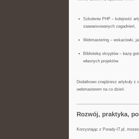
Szkolenie PHP – kolejność art
zaawansowanych zagadnień,
Webmastering – wskazówki, jak
Bibliotekę skryptów – bazę g
własnych projektów.
Dodatkowo znajdziesz artykuły z 
webmasterem na co dzień.
Rozwój, praktyka, por
Korzystając z Porady-IT.pl, może