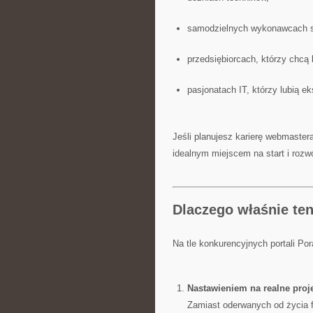
samodzielnych wykonawcach s
przedsiębiorcach, którzy chcą l
pasjonatach IT, którzy lubią 
Jeśli planujesz karierę webmastera,
idealnym miejscem na start i rozwó
Dlaczego właśnie te
Na tle konkurencyjnych portali Por
Nastawieniem na realne proj
Zamiast oderwanych od życia f