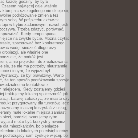
ać każdej godziny, by była
 Czasem najwięcej daje właśnie
w której nic szczególnego nie dzieje się
owolne podróżowanie zmienia też
amym sobą. W pośpiechu człowiek
taje w trybie zadaniowym, nawet jeśli
dpoczywa. Trzeba zdążyć, porównać,
 sprawdzić. Kiedy tempo spada,
miejsce na zwykłe bycie. Można czytać
arasie, spacerować bez konkretnego
ować wodę, siedzieć długo przy
o drobiazgi, ale właśnie one
poczucie, że podróż jest
em, a nie projektem do zrealizowania.
e się, że nie ma potrzeby nieustannie
obie i innym, że wyjazd był
Wystarczy, że był prawdziwy. Warto
ć, że ten sposób podróżowania sprzyja
owiedzialnemu kontaktowi z
 miejscem. Kiedy zostajemy gdzieś
ziej traktujemy lokalną społeczność jak
racji. Łatwiej zobaczyć, że miasto czy
produkt przygotowany dla turystów, lecz
Zaczynamy inaczej korzystać z usług,
ieramy małe lokalne miejsca zamiast
 sieci, bardziej szanujemy rytm
i wyjazd może być korzystny również
e dla mieszkańców, bo pieniądze
pośrednio do lokalnych przedsiębiorców.
e podróżujący sam zyskuje więcej, bo