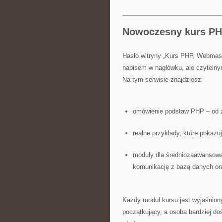
Nowoczesny kurs PH
Hasło witryny „Kurs PHP, Webmaste
napisem w nagłówku, ale czytelny
Na tym serwisie znajdziesz:
omówienie podstaw PHP – od zm
realne przykłady, które pokazuj
moduły dla średniozaawansowa
komunikację z bazą danych or
Każdy moduł kursu jest wyjaśniony
początkujący, a osoba bardziej d