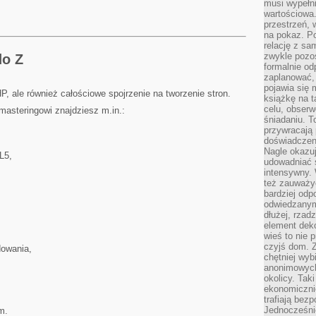
musi wypełni
wartościowa.
przestrzeń, 
na pokaz. P
relację z s
zwykle pozos
do Z
formalnie o
zaplanować,
pojawia się 
HP, ale również całościowe spojrzenie na tworzenie stron.
książkę na t
celu, obserw
asteringowi znajdziesz m.in.:
śniadaniu. T
przywracają 
doświadczeni
Nagle okazuj
L5,
udowadniać s
intensywny. 
też zauważy
bardziej odp
odwiedzanym
dłużej, rzad
element deko
wieś to nie 
czyjś dom. 
dowania,
chętniej wyb
anonimowych
okolicy. Tak
ekonomiczni
trafiają bez
Jednocześni
m.