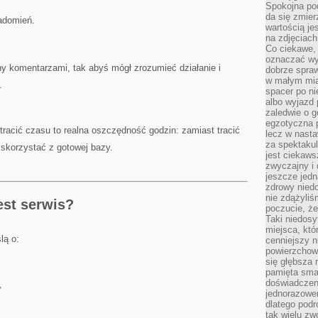
Spokojna pod
da się zmier
iadomień.
wartością je
na zdjęciach
Co ciekawe, 
oznaczać wy
ny komentarzami, tak abyś mógł zrozumieć działanie i
dobrze spra
w małym mias
.
spacer po ni
albo wyjazd
zaledwie o g
egzotyczna p
 tracić czasu to realna oszczędność godzin: zamiast tracić
lecz w nasta
za spektakul
skorzystać z gotowej bazy.
jest ciekaws
zwyczajny i
jeszcze jedn
zdrowy niedo
nie zdążyliś
est serwis?
poczucie, że
Taki niedosy
miejsca, któ
lą o:
cenniejszy n
powierzchow
się głębsza 
pamięta sma
doświadczeni
,
jednorazowe
dlatego pod
tak wielu zw