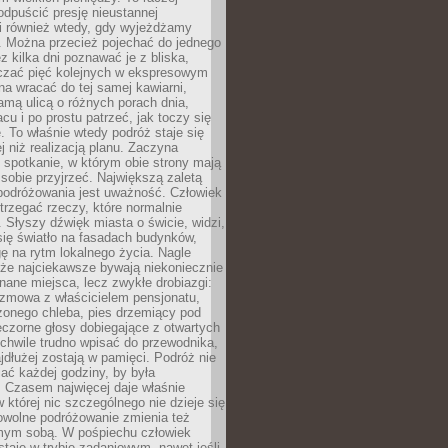
odpuścić presję nieustannej
i również wtedy, gdy wyjeżdżamy
 Można przecież pojechać do jednego
ez kilka dni poznawać je z bliska,
iczać pięć kolejnych w ekspresowym
a wracać do tej samej kawiarni,
amą ulicą o różnych porach dnia,
acu i po prostu patrzeć, jak toczy się
. To właśnie wtedy podróż staje się
 niż realizacją planu. Zaczyna
spotkanie, w którym obie strony mają
 sobie przyjrzeć. Największą zaletą
podróżowania jest uważność. Człowiek
rzegać rzeczy, które normalnie
e. Słyszy dźwięk miasta o świcie, widzi,
się światło na fasadach budynków,
 na rytm lokalnego życia. Nagle
 że najciekawsze bywają niekoniecznie
znane miejsca, lecz zwykłe drobiazgi:
ozmowa z właścicielem pensjonatu,
zonego chleba, pies drzemiący pod
czorne głosy dobiegające z otwartych
 chwile trudno wpisać do przewodnika,
ajdłużej zostają w pamięci. Podróż nie
ać każdej godziny, by była
 Czasem najwięcej daje właśnie
w której nic szczególnego nie dzieje się
owolne podróżowanie zmienia też
amym sobą. W pośpiechu człowiek
taje w trybie zadaniowym, nawet jeśli