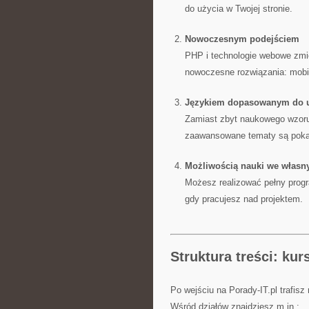
do użycia w Twojej stronie.
Nowoczesnym podejściem
PHP i technologie webowe zmie
nowoczesne rozwiązania: mobil
Językiem dopasowanym do 
Zamiast zbyt naukowego wzoru,
zaawansowane tematy są poka
Możliwością nauki we własn
Możesz realizować pełny progr
gdy pracujesz nad projektem.
Struktura treści: kur
Po wejściu na Porady-IT.pl trafisz
Wśród działów znajdziesz m.in.: