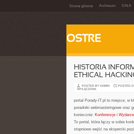
Archiwum
O.N.A
Strona główna
OSTRE
HISTORIA INFORM
ETHICAL HACKIN
POSTED BY ADMIN
POSTED ON 
WYŁĄCZONA
portal Porady-IT.pl to miejsce, w
poradniki webmasteringowe oraz g
koniecznie:
Konferencje i Wydarze
To portal, która łączy w sobie kon
stopniowo wejść na ekspercki po