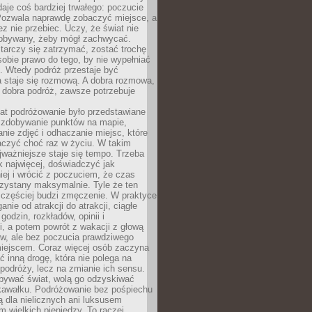
 daje coś bardziej trwałego: poczucie
Pozwala naprawdę zobaczyć miejsce, a
ez nie przebiec. Uczy, że świat nie
obywany, żeby mógł zachwycać.
arczy się zatrzymać, zostać trochę
 sobie prawo do tego, by nie wypełniać
i. Wtedy podróż przestaje być
 staje się rozmową. A dobra rozmowa,
 dobra podróż, zawsze potrzebuje
lat podróżowanie było przedstawiane
o zdobywanie punktów na mapie,
nie zdjęć i odhaczanie miejsc, które
czyć choć raz w życiu. W takim
jważniejsze staje się tempo. Trzeba
k najwięcej, doświadczyć jak
iej i wrócić z poczuciem, że czas
rzystany maksymalnie. Tyle że ten
 częściej budzi zmęczenie. W praktyce
nie od atrakcji do atrakcji, ciągłe
godzin, rozkładów, opinii i
, a potem powrót z wakacji z głową
ów, ale bez poczucia prawdziwego
miejscem. Coraz więcej osób zaczyna
ć inną drogę, która nie polega na
 podróży, lecz na zmianie ich sensu.
bywać świat, wolą go odzyskiwać
kawałku. Podróżowanie bez pośpiechu
ą dla nielicznych ani luksusem
wielkich pieniędzy. To raczej