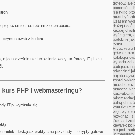
trofeów, ale
obecności. 
tron,
nie tylko prz
musi być zd
Czasem wyst
epiej rozumieć, co robi im zleceniobiorca,
dłużej i dać
każdej chwil
wyścigiem, a
eksperymentować z kodem.
podobnie jak
czasu.
Przez wiele 
głównie jak
kolekcjonowa
 a jednocześnie nie lubisz lania wody, to Porady-IT.pl jest
wypada zoba
j.
podejściu na
odwiedzić ja
najintensywn
został wyko
model coraz
oznacza biega
n kurs PHP i webmasteringu?
sprawdzanie 
rekomendacji
pełną obraz
ady-IT.pl wyróżnia się:
kontaktu z 
więc wybiera
rezygnacji z
Zamiast zdo
ekty
kawałek po 
nie jest mod
ormułek, dostajesz praktyczne przykłady – skrypty gotowe
wymagającym 