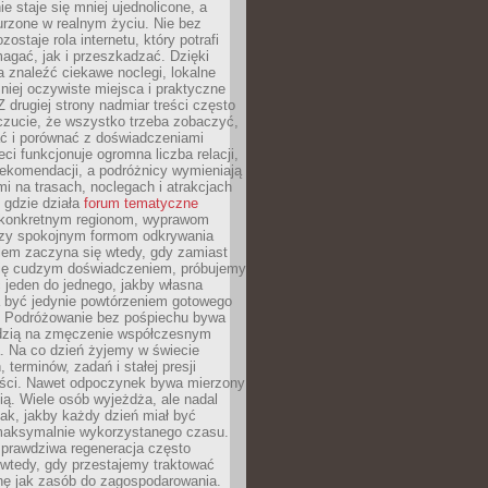
e staje się mniej ujednolicone, a
urzone w realnym życiu. Nie bez
ostaje rola internetu, który potrafi
agać, jak i przeszkadzać. Dzięki
 znaleźć ciekawe noclegi, lokalne
mniej oczywiste miejsca i praktyczne
 drugiej strony nadmiar treści często
czucie, że wszystko trzeba zobaczyć,
ać i porównać z doświadczeniami
eci funkcjonuje ogromna liczba relacji,
rekomendacji, a podróżnicy wymieniają
i na trasach, noclegach i atrakcjach
 gdzie działa
forum tematyczne
konkretnym regionom, wyprawom
zy spokojnym formom odkrywania
lem zaczyna się wtedy, gdy zamiast
się cudzym doświadczeniem, próbujemy
 jeden do jednego, jakby własna
a być jedynie powtórzeniem gotowego
. Podróżowanie bez pośpiechu bywa
dzią na zmęczenie współczesnym
. Na co dzień żyjemy w świecie
 terminów, zadań i stałej presji
ści. Nawet odpoczynek bywa mierzony
ą. Wiele osób wyjeżdża, ale nadal
tak, jakby każdy dzień miał być
maksymalnie wykorzystanego czasu.
rawdziwa regeneracja często
wtedy, gdy przestajemy traktować
nę jak zasób do zagospodarowania.