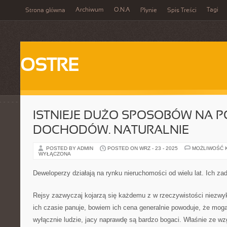
Archiwum
O.N.A
Tagi
Strona główna
Płynie
Spis Treści
OSTRE
ISTNIEJE DUŻO SPOSOBÓW NA 
DOCHODÓW. NATURALNIE
POSTED BY ADMIN
POSTED ON WRZ - 23 - 2025
MOŻLIWOŚĆ 
WYŁĄCZONA
Deweloperzy działają na rynku nieruchomości od wielu lat. Ich za
Rejsy zazwyczaj kojarzą się każdemu z w rzeczywistości niezwyk
ich czasie panuje, bowiem ich cena generalnie powoduje, że mogą
wyłącznie ludzie, jacy naprawdę są bardzo bogaci. Właśnie ze wz