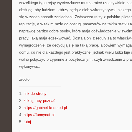
wszelkiego typu rejsy wycieczkowe muszą mieć rzeczywiście za
obsługę, aby ludziom, którzy będą z nich wykorzystywali niczego n
się w żaden sposób zaniedbani. Zwłaszcza rejsy z polskim pilote
reputację, a w takim razie do obsługi pasażerów na takim statku r
naprawdę bardzo dobre osoby, które mają doświadczenie w swoim 
pracy, jaką mają egzekwować. Dostają oni z reguły za to właściwi
wynagrodzenie, że decydują się na taką pracę, albowiem wymag
domu, co nie dla każdego jest praktyczne, jednak wielu ludzi bije
wolno połączyć przyjemne z pożytecznym, czyli zwiedzanie z pra
wykonywać.
źródło:
———————————
1.
link do strony
2.
kliknij, aby poznać
3.
https://gabinet-kosmed.pl
4.
https://funnycat.pl
5.
tutaj