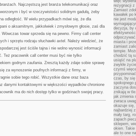
więc wybiera
 branżach. Najczęstszą jest branża telekomunikacji oraz
rezygnacji z
Zamiast zdo
tworzonym i być w rzeczywistości solidnym gadułą, żeby
kawałek po 
a odległość. W wielu przypadkach mówi się, że dla
nie jest mod
wymagającym 
 pani o aksamitnym, jakkolwiek i zmysłowym głosie, zaś dla
decyzja, by 
efektywnośc
. Wówczas towar sprzeda się na pewno. Firmy call center
odpoczywać.
ych i sprzętu rodzaju słuchawki axtel. Należy wiedzieć, że
miasta i prz
zamiast zal
podarczej jest ściśle tajna i nie wolno wynosić informacji
tempie. Możn
. Też pracownik call center musi być nie tylko
chodzić tą s
usiąść na pl
ekiem godnym zaufania. Zresztą każdy zdaje sobie sprawę
zwykłe życie
czymś więcej
się za wynoszenie poufnych informacji z firmy, w
przypominać 
pragnie sobie tego robić. Wszystkie dane oraz baza
czas, by się
spokojnego 
oraz danymi kontaktowymi w większości wypadków chronione
zaczyna dost
cownik ma do nich dostęp tylko w godzinach swojej pracy.
znikają w tl
jak zmienia 
zwraca uwagę
okazuje się,
najbardziej 
mały targ, r
zapach piec
sklepem, wie
okien. Takie
ale to one n