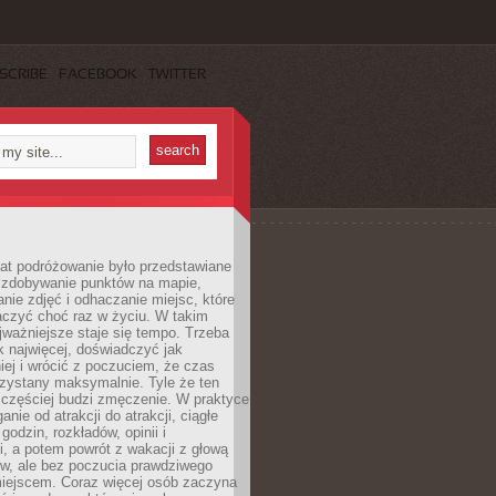
SCRIBE
FACEBOOK
TWITTER
lat podróżowanie było przedstawiane
o zdobywanie punktów na mapie,
nie zdjęć i odhaczanie miejsc, które
czyć choć raz w życiu. W takim
jważniejsze staje się tempo. Trzeba
k najwięcej, doświadczyć jak
iej i wrócić z poczuciem, że czas
rzystany maksymalnie. Tyle że ten
 częściej budzi zmęczenie. W praktyce
nie od atrakcji do atrakcji, ciągłe
godzin, rozkładów, opinii i
, a potem powrót z wakacji z głową
ów, ale bez poczucia prawdziwego
miejscem. Coraz więcej osób zaczyna