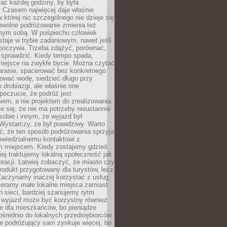
ać każdej godziny, by była
 Czasem najwięcej daje właśnie
w której nic szczególnego nie dzieje się
owolne podróżowanie zmienia też
amym sobą. W pośpiechu człowiek
taje w trybie zadaniowym, nawet jeśli
dpoczywa. Trzeba zdążyć, porównać,
 sprawdzić. Kiedy tempo spada,
miejsce na zwykłe bycie. Można czytać
arasie, spacerować bez konkretnego
ować wodę, siedzieć długo przy
o drobiazgi, ale właśnie one
poczucie, że podróż jest
em, a nie projektem do zrealizowania.
e się, że nie ma potrzeby nieustannie
obie i innym, że wyjazd był
Wystarczy, że był prawdziwy. Warto
ć, że ten sposób podróżowania sprzyja
owiedzialnemu kontaktowi z
 miejscem. Kiedy zostajemy gdzieś
ziej traktujemy lokalną społeczność jak
racji. Łatwiej zobaczyć, że miasto czy
produkt przygotowany dla turystów, lecz
Zaczynamy inaczej korzystać z usług,
ieramy małe lokalne miejsca zamiast
 sieci, bardziej szanujemy rytm
i wyjazd może być korzystny również
e dla mieszkańców, bo pieniądze
pośrednio do lokalnych przedsiębiorców.
e podróżujący sam zyskuje więcej, bo