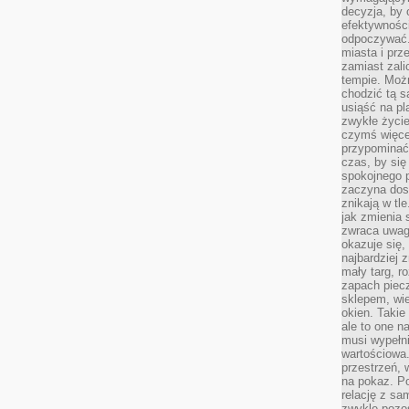
decyzja, by 
efektywnośc
odpoczywać.
miasta i prz
zamiast zal
tempie. Możn
chodzić tą s
usiąść na pl
zwykłe życie
czymś więcej
przypominać 
czas, by się
spokojnego 
zaczyna dost
znikają w tl
jak zmienia 
zwraca uwagę
okazuje się,
najbardziej 
mały targ, r
zapach piec
sklepem, wie
okien. Takie
ale to one n
musi wypełni
wartościowa.
przestrzeń, 
na pokaz. P
relację z s
zwykle pozos