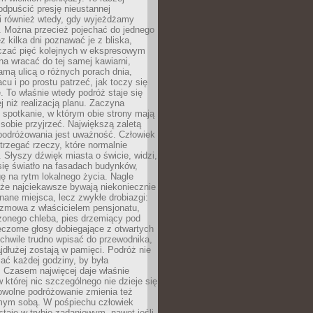
odpuścić presję nieustannej
i również wtedy, gdy wyjeżdżamy
 Można przecież pojechać do jednego
ez kilka dni poznawać je z bliska,
iczać pięć kolejnych w ekspresowym
a wracać do tej samej kawiarni,
amą ulicą o różnych porach dnia,
acu i po prostu patrzeć, jak toczy się
. To właśnie wtedy podróż staje się
 niż realizacją planu. Zaczyna
spotkanie, w którym obie strony mają
 sobie przyjrzeć. Największą zaletą
podróżowania jest uważność. Człowiek
rzegać rzeczy, które normalnie
e. Słyszy dźwięk miasta o świcie, widzi,
się światło na fasadach budynków,
 na rytm lokalnego życia. Nagle
 że najciekawsze bywają niekoniecznie
znane miejsca, lecz zwykłe drobiazgi:
ozmowa z właścicielem pensjonatu,
zonego chleba, pies drzemiący pod
czorne głosy dobiegające z otwartych
 chwile trudno wpisać do przewodnika,
ajdłużej zostają w pamięci. Podróż nie
ać każdej godziny, by była
 Czasem najwięcej daje właśnie
w której nic szczególnego nie dzieje się
owolne podróżowanie zmienia też
amym sobą. W pośpiechu człowiek
taje w trybie zadaniowym, nawet jeśli