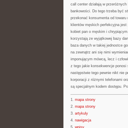
call center działają w przeróżnych
bankowości. Do tego trzeba być s
przekonać konsumenta od towaru n
klientów męskich perfekcyjna jest
kobiet pan o męskim i chrypiącym
korzystają ze wyjątkowej bazy dan
baza danych w takiej jednostce gos
na zewnątrz ani się nimi wymieniać
imponującym mówcą, lecz i człowi
z tego jakie konsekwencje ponosi 
następstwie tego pewnie nikt nie 
korporacji z różnymi telefonami 
są specjalnym kodem dostępu. Pra
1.
mapa strony
2.
mapa strony
3.
artykuly
4.
nawigacja
5.
wpisy