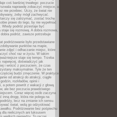
 daje coś bardziej trwałego: poczucie
Pozwala naprawdę zobaczyć miejsce, a
ez nie przebiec. Uczy, że świat nie
obywany, żeby mógł zachwycać.
arczy się zatrzymać, zostać trochę
 sobie prawo do tego, by nie wypełniać
i. Wtedy podróż przestaje być
 staje się rozmową. A dobra rozmowa,
 dobra podróż, zawsze potrzebuje
lat podróżowanie było przedstawiane
o zdobywanie punktów na mapie,
nie zdjęć i odhaczanie miejsc, które
czyć choć raz w życiu. W takim
jważniejsze staje się tempo. Trzeba
k najwięcej, doświadczyć jak
iej i wrócić z poczuciem, że czas
rzystany maksymalnie. Tyle że ten
 częściej budzi zmęczenie. W praktyce
nie od atrakcji do atrakcji, ciągłe
godzin, rozkładów, opinii i
, a potem powrót z wakacji z głową
ów, ale bez poczucia prawdziwego
miejscem. Coraz więcej osób zaczyna
ć inną drogę, która nie polega na
 podróży, lecz na zmianie ich sensu.
bywać świat, wolą go odzyskiwać
kawałku. Podróżowanie bez pośpiechu
ą dla nielicznych ani luksusem
wielkich pieniędzy. To raczej