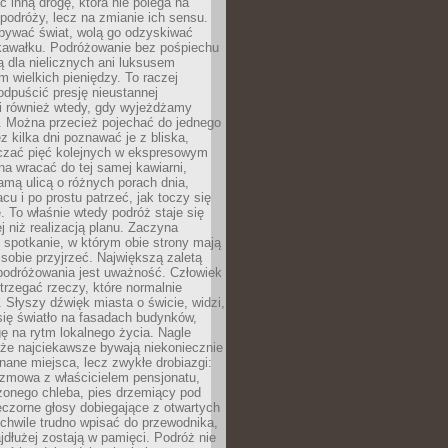
ć inną drogę, która nie polega na
 podróży, lecz na zmianie ich sensu.
bywać świat, wolą go odzyskiwać
kawałku. Podróżowanie bez pośpiechu
ą dla nielicznych ani luksusem
wielkich pieniędzy. To raczej
odpuścić presję nieustannej
i również wtedy, gdy wyjeżdżamy
 Można przecież pojechać do jednego
ez kilka dni poznawać je z bliska,
iczać pięć kolejnych w ekspresowym
a wracać do tej samej kawiarni,
amą ulicą o różnych porach dnia,
acu i po prostu patrzeć, jak toczy się
. To właśnie wtedy podróż staje się
 niż realizacją planu. Zaczyna
spotkanie, w którym obie strony mają
 sobie przyjrzeć. Największą zaletą
podróżowania jest uważność. Człowiek
rzegać rzeczy, które normalnie
e. Słyszy dźwięk miasta o świcie, widzi,
się światło na fasadach budynków,
 na rytm lokalnego życia. Nagle
 że najciekawsze bywają niekoniecznie
znane miejsca, lecz zwykłe drobiazgi:
ozmowa z właścicielem pensjonatu,
zonego chleba, pies drzemiący pod
czorne głosy dobiegające z otwartych
 chwile trudno wpisać do przewodnika,
ajdłużej zostają w pamięci. Podróż nie