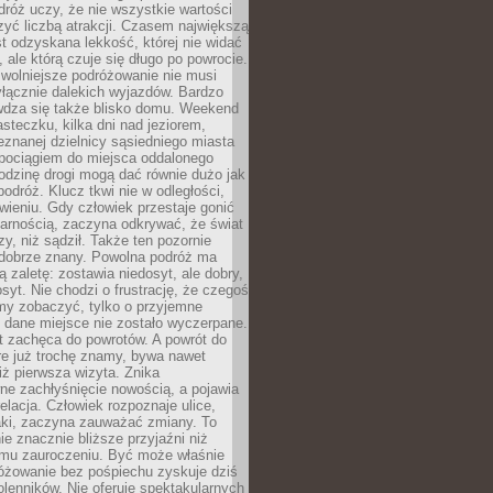
róż uczy, że nie wszystkie wartości
zyć liczbą atrakcji. Czasem największą
st odzyskana lekkość, której nie widać
, ale którą czuje się długo po powrocie.
wolniejsze podróżowanie nie musi
łącznie dalekich wyjazdów. Bardzo
wdza się także blisko domu. Weekend
teczku, kilka dni nad jeziorem,
eznanej dzielnicy sąsiedniego miasta
 pociągiem do miejsca oddalonego
odzinę drogi mogą dać równie dużo jak
odróż. Klucz tkwi nie w odległości,
wieniu. Gdy człowiek przestaje gonić
arnością, zaczyna odkrywać, że świat
zy, niż sądził. Także ten pozornie
 dobrze znany. Powolna podróż ma
ą zaletę: zostawia niedosyt, ale dobry,
syt. Nie chodzi o frustrację, że czegoś
my zobaczyć, tylko o przyjemne
 dane miejsce nie zostało wyczerpane.
t zachęca do powrotów. A powrót do
re już trochę znamy, bywa nawet
iż pierwsza wizyta. Znika
ne zachłyśnięcie nowością, a pojawia
relacja. Człowiek rozpoznaje ulice,
ki, zaczyna zauważać zmiany. To
e znacznie bliższe przyjaźni niż
mu zauroczeniu. Być może właśnie
różowanie bez pośpiechu zyskuje dziś
olenników. Nie oferuje spektakularnych