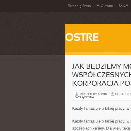
Archiwum
O.N.A
Strona główna
OSTRE
JAK BĘDZIEMY 
WSPÓŁCZESNYC
KORPORACJA PO
POSTED BY ADMIN
POSTED ON
WYŁĄCZONA
Każdy fantazjuje o takiej pracy, w 
Każdy fantazjuje o takiej pracy, w
szczeblach kariery. Dla wielu taką 