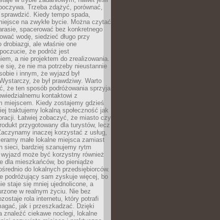
dpoczywa. Trzeba zdążyć, porównać,
 sprawdzić. Kiedy tempo spada,
miejsce na zwykłe bycie. Można czytać
arasie, spacerować bez konkretnego
ować wodę, siedzieć długo przy
o drobiazgi, ale właśnie one
poczucie, że podróż jest
em, a nie projektem do zrealizowania.
e się, że nie ma potrzeby nieustannie
obie i innym, że wyjazd był
Wystarczy, że był prawdziwy. Warto
ć, że ten sposób podróżowania sprzyja
owiedzialnemu kontaktowi z
 miejscem. Kiedy zostajemy gdzieś
ziej traktujemy lokalną społeczność jak
racji. Łatwiej zobaczyć, że miasto czy
produkt przygotowany dla turystów, lecz
Zaczynamy inaczej korzystać z usług,
ieramy małe lokalne miejsca zamiast
 sieci, bardziej szanujemy rytm
i wyjazd może być korzystny również
e dla mieszkańców, bo pieniądze
pośrednio do lokalnych przedsiębiorców.
e podróżujący sam zyskuje więcej, bo
e staje się mniej ujednolicone, a
urzone w realnym życiu. Nie bez
ostaje rola internetu, który potrafi
agać, jak i przeszkadzać. Dzięki
 znaleźć ciekawe noclegi, lokalne