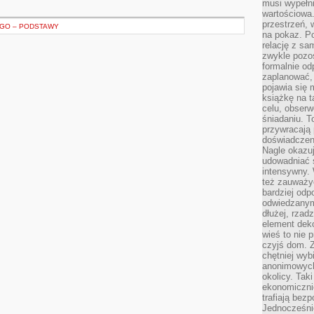
musi wypełni
wartościowa.
przestrzeń, 
EGO – PODSTAWY
na pokaz. P
relację z s
zwykle pozos
formalnie o
zaplanować,
pojawia się 
książkę na t
celu, obserw
śniadaniu. T
przywracają 
doświadczeni
Nagle okazuj
udowadniać s
intensywny. 
też zauważy
bardziej odp
odwiedzanym
dłużej, rzad
element deko
wieś to nie 
czyjś dom. 
chętniej wyb
anonimowych
okolicy. Tak
ekonomiczni
trafiają bez
Jednocześni