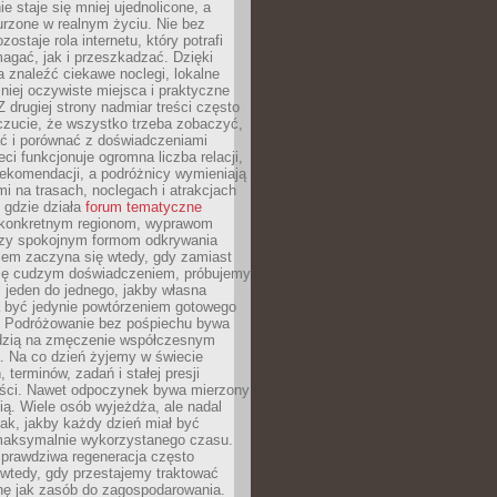
e staje się mniej ujednolicone, a
urzone w realnym życiu. Nie bez
ostaje rola internetu, który potrafi
agać, jak i przeszkadzać. Dzięki
 znaleźć ciekawe noclegi, lokalne
mniej oczywiste miejsca i praktyczne
 drugiej strony nadmiar treści często
czucie, że wszystko trzeba zobaczyć,
ać i porównać z doświadczeniami
eci funkcjonuje ogromna liczba relacji,
rekomendacji, a podróżnicy wymieniają
i na trasach, noclegach i atrakcjach
 gdzie działa
forum tematyczne
konkretnym regionom, wyprawom
zy spokojnym formom odkrywania
lem zaczyna się wtedy, gdy zamiast
się cudzym doświadczeniem, próbujemy
 jeden do jednego, jakby własna
a być jedynie powtórzeniem gotowego
. Podróżowanie bez pośpiechu bywa
dzią na zmęczenie współczesnym
. Na co dzień żyjemy w świecie
 terminów, zadań i stałej presji
ści. Nawet odpoczynek bywa mierzony
ą. Wiele osób wyjeżdża, ale nadal
tak, jakby każdy dzień miał być
maksymalnie wykorzystanego czasu.
rawdziwa regeneracja często
wtedy, gdy przestajemy traktować
nę jak zasób do zagospodarowania.