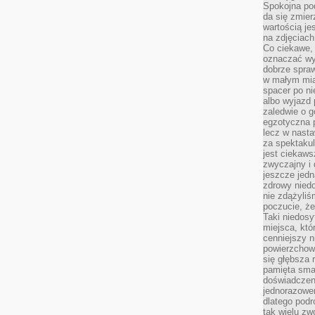
Spokojna pod
da się zmier
wartością je
na zdjęciach
Co ciekawe, 
oznaczać wy
dobrze spra
w małym mias
spacer po ni
albo wyjazd
zaledwie o g
egzotyczna p
lecz w nasta
za spektakul
jest ciekaws
zwyczajny i
jeszcze jedn
zdrowy niedo
nie zdążyliś
poczucie, że
Taki niedosy
miejsca, któ
cenniejszy n
powierzchow
się głębsza 
pamięta sma
doświadczeni
jednorazowe
dlatego pod
tak wielu zw