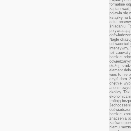
formalnie o
zaplanować,
pojawia się 
książkę na t
celu, obserw
śniadaniu. T
przywracają 
doświadczeni
Nagle okazuj
udowadniać s
intensywny. 
też zauważy
bardziej odp
odwiedzanym
dłużej, rzad
element deko
wieś to nie 
czyjś dom. 
chętniej wyb
anonimowych
okolicy. Tak
ekonomiczni
trafiają bez
Jednocześni
doświadczeni
bardziej zan
znaczenia poz
zarówno pom
niemu można