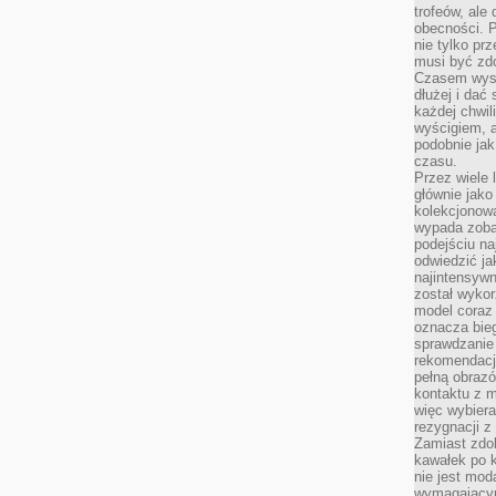
trofeów, ale
obecności. 
nie tylko prz
musi być zd
Czasem wyst
dłużej i dać
każdej chwil
wyścigiem, a
podobnie jak
czasu.
Przez wiele 
głównie jak
kolekcjonowa
wypada zoba
podejściu na
odwiedzić ja
najintensywn
został wyko
model coraz
oznacza biega
sprawdzanie 
rekomendacji
pełną obraz
kontaktu z 
więc wybiera
rezygnacji z
Zamiast zdo
kawałek po 
nie jest mod
wymagającym 