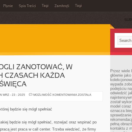
Tagi
Tagi
Płynie
Spis Treści
Zamknęli
SUB
MOGLI ZANOTOWAĆ, W
Przez wiele 
H CZASACH KAŻDA
głównie jak
kolekcjonowa
ŚWIĘCA
wypada zoba
podejściu na
odwiedzić ja
JAK
 WRZ - 23 - 2025
MOŻLIWOŚĆ KOMENTOWANIA
ZOSTAŁA
najintensywn
BĘDZIEMY
MOGLI
został wyko
ZANOTOWAĆ,
model coraz
W
której będzie się mógł spełniać
oznacza biega
WSPÓŁCZESNYCH
CZASACH
sprawdzanie 
KAŻDA
rekomendacji
KORPORACJA
 jakiej będzie się mógł spełniać, rozwijać oraz wspinać po
pełną obraz
POŚWIĘCA
kontaktu z 
pracą jest praca w call center. Trzeba wiedzieć, że firmy