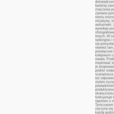
doświadczeni
bardziej zan
znaczenia poz
zarówno pom
niemu można
inicjatywy, 
wskazówki. Z
wywołuje po
sfotografow
innych. W si
rankingów i 
się pomysłam
również tam,
poświęcone 
kolejowym c
świata. Prob
inspirować 
je skopiować
podróż miał
scenariusza
też odpowie
stylem życia
powiadomień,
produktywno
skuteczności
funkcjonuje 
raportem z 
Tymczasem p
zaczyna się 
każdą godzi