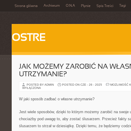
Archiwum
O.N.A
Tagi
Strona główna
Płynie
Spis Treści
OSTRE
JAK MOŻEMY ZAROBIĆ NA WŁAS
UTRZYMANIE?
POSTED BY ADMIN
POSTED ON CZE - 26 - 2025
MOŻLIWOŚĆ 
WYŁĄCZONA
W jaki sposób zadbać o własne utrzymanie?
Jest wiele sposobów, dzięki to którym możemy zarobić na swoje
chociażby pod uwagę to, aby zostać ślusarzem. Przecież fakty są
ślusarzem to strzał w dziesiątkę. Dzięki temu, że będziemy cod