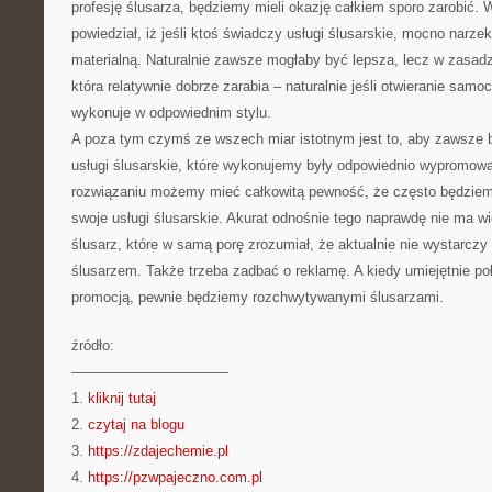
profesję ślusarza, będziemy mieli okazję całkiem sporo zarobić. 
powiedział, iż jeśli ktoś świadczy usługi ślusarskie, mocno narze
materialną. Naturalnie zawsze mogłaby być lepsza, lecz w zasadzi
która relatywnie dobrze zarabia – naturalnie jeśli otwieranie sa
wykonuje w odpowiednim stylu.
A poza tym czymś ze wszech miar istotnym jest to, aby zawsze b
usługi ślusarskie, które wykonujemy były odpowiednio wypromowa
rozwiązaniu możemy mieć całkowitą pewność, że często będziem
swoje usługi ślusarskie. Akurat odnośnie tego naprawdę nie ma wi
ślusarz, które w samą porę zrozumiał, że aktualnie nie wystarczy
ślusarzem. Także trzeba zadbać o reklamę. A kiedy umiejętnie p
promocją, pewnie będziemy rozchwytywanymi ślusarzami.
źródło:
———————————
1.
kliknij tutaj
2.
czytaj na blogu
3.
https://zdajechemie.pl
4.
https://pzwpajeczno.com.pl