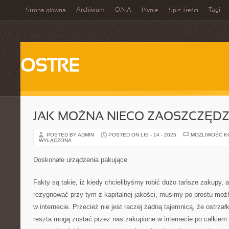
Archiwum
O.N.A
Tagi
Strona główna
Płynie
Spis Treści
OSTRE
JAK MOŻNA NIECO ZAOSZCZĘDZ
POSTED BY ADMIN
POSTED ON LIS - 14 - 2025
MOŻLIWOŚĆ 
WYŁĄCZONA
Doskonałe urządzenia pakujące
Fakty są takie, iż kiedy chcielibyśmy robić dużo tańsze zakupy, a
rezygnować przy tym z kapitalnej jakości, musimy po prostu możl
w internecie. Przecież nie jest raczej żadną tajemnicą, że ostrza
reszta mogą zostać przez nas zakupione w internecie po całkiem