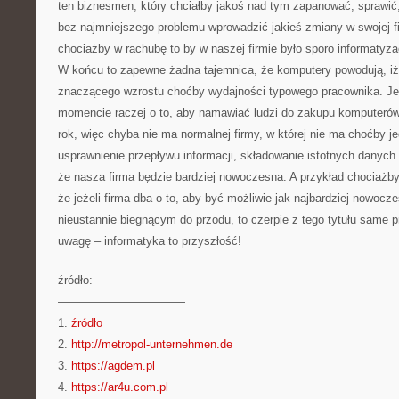
ten biznesmen, który chciałby jakoś nad tym zapanować, sprawić
bez najmniejszego problemu wprowadzić jakieś zmiany w swojej 
chociażby w rachubę to by w naszej firmie było sporo informatyzac
W końcu to zapewne żadna tajemnica, że komputery powodują, iż 
znaczącego wzrostu choćby wydajności typowego pracownika. Je
momencie raczej o to, aby namawiać ludzi do zakupu komputeró
rok, więc chyba nie ma normalnej firmy, w której nie ma choćby
usprawnienie przepływu informacji, składowanie istotnych danych 
że nasza firma będzie bardziej nowoczesna. A przykład chociażby
że jeżeli firma dba o to, aby być możliwie jak najbardziej nowoc
nieustannie biegnącym do przodu, to czerpie z tego tytułu same pr
uwagę – informatyka to przyszłość!
źródło:
———————————
1.
źródło
2.
http://metropol-unternehmen.de
3.
https://agdem.pl
4.
https://ar4u.com.pl