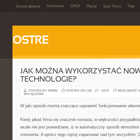
Archiwum
O.N.A
Tagi
Strona główna
Płynie
Spis Treści
OSTRE
JAK MOŻNA WYKORZYSTAĆ NO
TECHNOLOGIE?
POSTED BY ADMIN
POSTED ON CZE - 27 - 2025
MOŻLIWOŚĆ 
WYŁĄCZONA
W jaki sposób można znacząco usprawnić funkcjonowanie własne
Kiedy jakaś firma się znacznie rozrasta, w większości przypadków
wcale nie jest powiedziane, iż w automatyczny sposób atmosfera w
zniesienia. A oprócz tego ciężej zapanować nad tym wszystkim. C