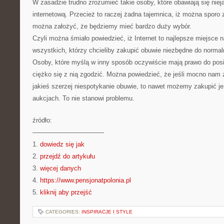
W zasadzie trudno zrozumieć takie osoby, które obawiają się nie
internetową. Przecież to raczej żadna tajemnica, iż można sporo
można założyć, że będziemy mieć bardzo duży wybór.
Czyli można śmiało powiedzieć, iż Internet to najlepsze miejsce 
wszystkich, którzy chcieliby zakupić obuwie niezbędne do normal
Osoby, które myślą w inny sposób oczywiście mają prawo do posia
ciężko się z nią zgodzić. Można powiedzieć, że jeśli mocno nam
jakieś szerzej niespotykanie obuwie, to nawet możemy zakupić 
aukcjach. To nie stanowi problemu.
źródło:
———————————
1.
dowiedz się jak
2.
przejdź do artykułu
3.
więcej danych
4.
https://www.pensjonatpolonia.pl
5.
kliknij aby przejść
CATEGORIES:
INSPIRACJE I STYLE