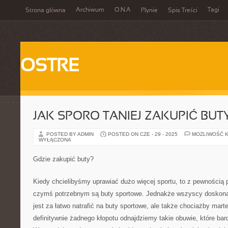
Archiwum
O.N.A
Tagi
Strona główna
Płynie
Spis Treści
OSTRE
JAK SPORO TANIEJ ZAKUPIĆ BUT
POSTED BY ADMIN
POSTED ON CZE - 29 - 2025
MOŻLIWOŚĆ 
WYŁĄCZONA
Gdzie zakupić buty?
Kiedy chcielibyśmy uprawiać dużo więcej sportu, to z pewnością 
czymś potrzebnym są buty sportowe. Jednakże wszyscy doskona
jest za łatwo natrafić na buty sportowe, ale także chociażby marte
definitywnie żadnego kłopotu odnajdziemy takie obuwie, które b