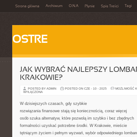
Archiwum
O.N.A
Tagi
Strona główna
Płynie
Spis Treści
OSTRE
JAK WYBRAĆ NAJLEPSZY LOMBA
KRAKOWIE?
POSTED BY ADMIN
POSTED ON CZE - 10 - 2025
MOŻLIWOŚĆ 
WYŁĄCZONA
W dzisiejszych czasach, gdy szybkie
rozwiązania finansowe stają się koniecznością, coraz więcej
osób szuka alternatyw, które pozwolą im szybko i bez zbędnych
formalności uzyskać potrzebne środki. W Krakowie, mieście
tętniącym życiem i pełnym wyzwań, wybór odpowiedniego lombar