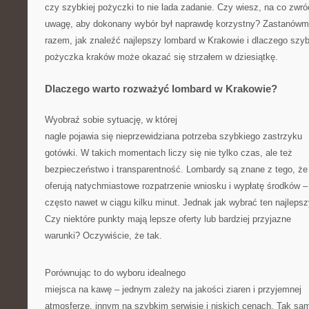
czy szybkiej pożyczki to nie lada zadanie. Czy wiesz, na co zwró
uwagę, aby dokonany wybór był naprawdę korzystny? Zastanówm
razem, jak znaleźć najlepszy lombard w Krakowie i dlaczego szy
pożyczka kraków może okazać się strzałem w dziesiątkę.
Dlaczego warto rozważyć lombard w Krakowie?
Wyobraź sobie sytuację, w której
nagle pojawia się nieprzewidziana potrzeba szybkiego zastrzyku
gotówki. W takich momentach liczy się nie tylko czas, ale też
bezpieczeństwo i transparentność. Lombardy są znane z tego, że
oferują natychmiastowe rozpatrzenie wniosku i wypłatę środków –
często nawet w ciągu kilku minut. Jednak jak wybrać ten najleps
Czy niektóre punkty mają lepsze oferty lub bardziej przyjazne
warunki? Oczywiście, że tak.
Porównując to do wyboru idealnego
miejsca na kawę – jednym zależy na jakości ziaren i przyjemnej
atmosferze, innym na szybkim serwisie i niskich cenach. Tak sam