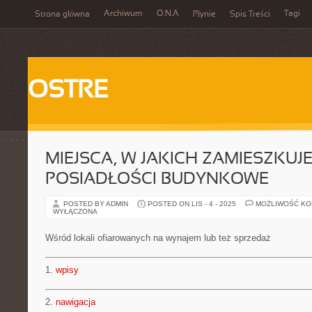
Archiwum
O.N.A
Tagi
Strona główna
Płynie
Spis Treści
OSTRE
MIEJSCA, W JAKICH ZAMIESZKUJ
POSIADŁOŚCI BUDYNKOWE
POSTED BY ADMIN
POSTED ON LIS - 4 - 2025
MOŻLIWOŚĆ K
WYŁĄCZONA
Wśród lokali ofiarowanych na wynajem lub też sprzedaż
1.
wpisy
2.
nawigacja