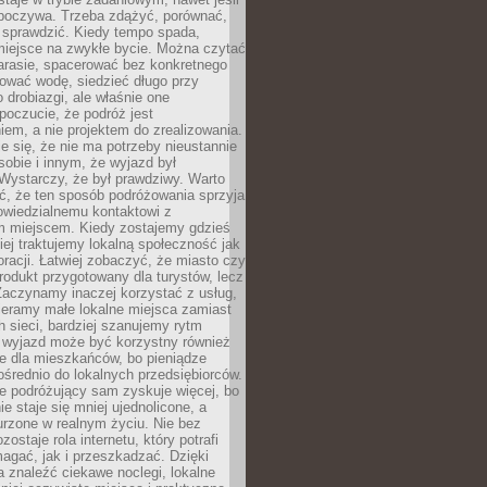
dpoczywa. Trzeba zdążyć, porównać,
 sprawdzić. Kiedy tempo spada,
miejsce na zwykłe bycie. Można czytać
arasie, spacerować bez konkretnego
ować wodę, siedzieć długo przy
o drobiazgi, ale właśnie one
poczucie, że podróż jest
em, a nie projektem do zrealizowania.
e się, że nie ma potrzeby nieustannie
obie i innym, że wyjazd był
Wystarczy, że był prawdziwy. Warto
ć, że ten sposób podróżowania sprzyja
owiedzialnemu kontaktowi z
 miejscem. Kiedy zostajemy gdzieś
ziej traktujemy lokalną społeczność jak
racji. Łatwiej zobaczyć, że miasto czy
produkt przygotowany dla turystów, lecz
Zaczynamy inaczej korzystać z usług,
ieramy małe lokalne miejsca zamiast
 sieci, bardziej szanujemy rytm
i wyjazd może być korzystny również
e dla mieszkańców, bo pieniądze
pośrednio do lokalnych przedsiębiorców.
e podróżujący sam zyskuje więcej, bo
e staje się mniej ujednolicone, a
urzone w realnym życiu. Nie bez
ostaje rola internetu, który potrafi
agać, jak i przeszkadzać. Dzięki
 znaleźć ciekawe noclegi, lokalne