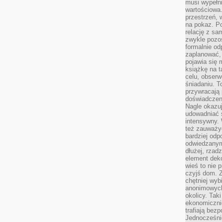
musi wypełni
wartościowa.
przestrzeń, 
na pokaz. P
relację z s
zwykle pozos
formalnie o
zaplanować,
pojawia się 
książkę na t
celu, obserw
śniadaniu. T
przywracają 
doświadczeni
Nagle okazuj
udowadniać s
intensywny. 
też zauważy
bardziej odp
odwiedzanym
dłużej, rzad
element deko
wieś to nie 
czyjś dom. 
chętniej wyb
anonimowych
okolicy. Tak
ekonomiczni
trafiają bez
Jednocześni