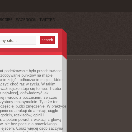
SCRIBE
FACEBOOK
TWITTER
lat podróżowanie było przedstawiane
o zdobywanie punktów na mapie,
nie zdjęć i odhaczanie miejsc, które
czyć choć raz w życiu. W takim
jważniejsze staje się tempo. Trzeba
k najwięcej, doświadczyć jak
iej i wrócić z poczuciem, że czas
rzystany maksymalnie. Tyle że ten
 częściej budzi zmęczenie. W praktyce
nie od atrakcji do atrakcji, ciągłe
godzin, rozkładów, opinii i
, a potem powrót z wakacji z głową
ów, ale bez poczucia prawdziwego
miejscem. Coraz więcej osób zaczyna