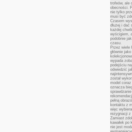
trofeów, ale
obecności. 
nie tylko prz
musi być zd
Czasem wyst
dłużej i dać
każdej chwil
wyścigiem, a
podobnie jak
czasu.
Przez wiele 
głównie jak
kolekcjonowa
wypada zoba
podejściu na
odwiedzić ja
najintensywn
został wyko
model coraz
oznacza biega
sprawdzanie 
rekomendacji
pełną obraz
kontaktu z 
więc wybiera
rezygnacji z
Zamiast zdo
kawałek po 
nie jest mod
wymagającym 