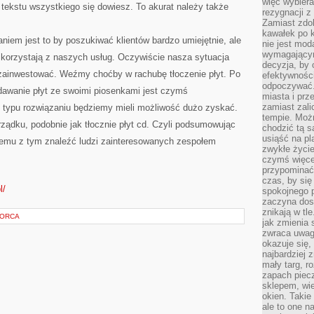
więc wybiera
o tekstu wszystkiego się dowiesz. To akurat należy także
rezygnacji z
Zamiast zdo
kawałek po 
iem jest to by poszukiwać klientów bardzo umiejętnie, ale
nie jest mod
wymagającym 
korzystają z naszych usług. Oczywiście nasza sytuacja
decyzja, by 
 zainwestować. Weźmy choćby w rachubę tłoczenie płyt. Po
efektywnośc
odpoczywać.
wanie płyt ze swoimi piosenkami jest czymś
miasta i prz
zamiast zal
 typu rozwiązaniu będziemy mieli możliwość dużo zyskać.
tempie. Możn
rządku, podobnie jak tłocznie płyt cd. Czyli podsumowując
chodzić tą s
usiąść na pl
lemu z tym znaleźć ludzi zainteresowanych zespołem
zwykłe życie
czymś więcej
przypominać 
czas, by się
l/
spokojnego 
zaczyna dost
znikają w tl
IORCA
jak zmienia 
zwraca uwagę
okazuje się,
najbardziej 
mały targ, r
zapach piec
sklepem, wie
okien. Takie
ale to one n