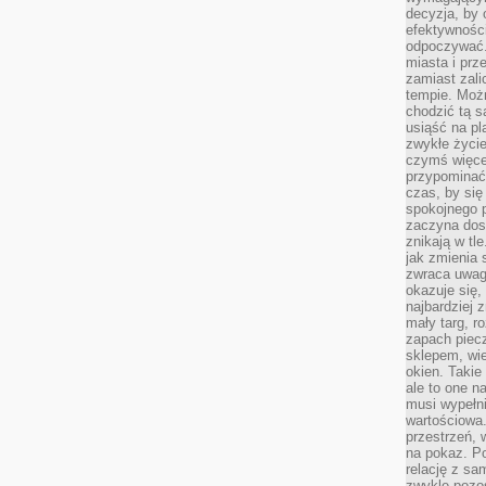
decyzja, by 
efektywnośc
odpoczywać.
miasta i prz
zamiast zal
tempie. Możn
chodzić tą s
usiąść na pl
zwykłe życie
czymś więcej
przypominać 
czas, by się
spokojnego 
zaczyna dost
znikają w tl
jak zmienia 
zwraca uwagę
okazuje się,
najbardziej 
mały targ, r
zapach piec
sklepem, wie
okien. Takie
ale to one n
musi wypełni
wartościowa.
przestrzeń, 
na pokaz. P
relację z s
zwykle pozos