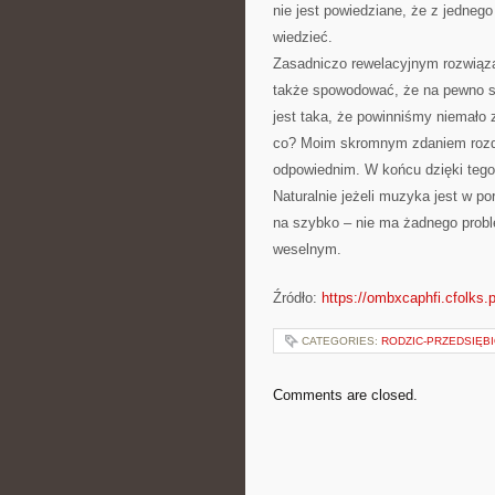
nie jest powiedziane, że z jedneg
wiedzieć.
Zasadniczo rewelacyjnym rozwiązan
także spowodować, że na pewno s
jest taka, że powinniśmy niemało
co? Moim skromnym zdaniem rozda
odpowiednim. W końcu dzięki tego
Naturalnie jeżeli muzyka jest w po
na szybko – nie ma żadnego prob
weselnym.
Źródło:
https://ombxcaphfi.cfolks.p
CATEGORIES:
RODZIC-PRZEDSIĘB
Comments are closed.