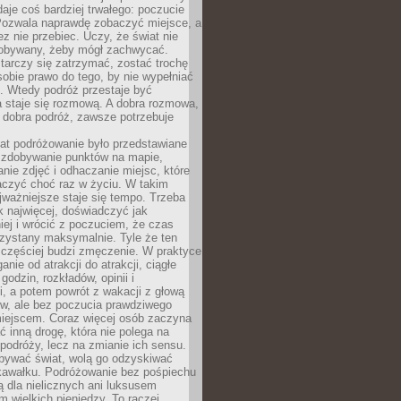
 daje coś bardziej trwałego: poczucie
Pozwala naprawdę zobaczyć miejsce, a
ez nie przebiec. Uczy, że świat nie
obywany, żeby mógł zachwycać.
arczy się zatrzymać, zostać trochę
 sobie prawo do tego, by nie wypełniać
i. Wtedy podróż przestaje być
 staje się rozmową. A dobra rozmowa,
 dobra podróż, zawsze potrzebuje
lat podróżowanie było przedstawiane
o zdobywanie punktów na mapie,
nie zdjęć i odhaczanie miejsc, które
czyć choć raz w życiu. W takim
jważniejsze staje się tempo. Trzeba
k najwięcej, doświadczyć jak
iej i wrócić z poczuciem, że czas
rzystany maksymalnie. Tyle że ten
 częściej budzi zmęczenie. W praktyce
nie od atrakcji do atrakcji, ciągłe
godzin, rozkładów, opinii i
, a potem powrót z wakacji z głową
ów, ale bez poczucia prawdziwego
miejscem. Coraz więcej osób zaczyna
ć inną drogę, która nie polega na
 podróży, lecz na zmianie ich sensu.
bywać świat, wolą go odzyskiwać
kawałku. Podróżowanie bez pośpiechu
ą dla nielicznych ani luksusem
wielkich pieniędzy. To raczej