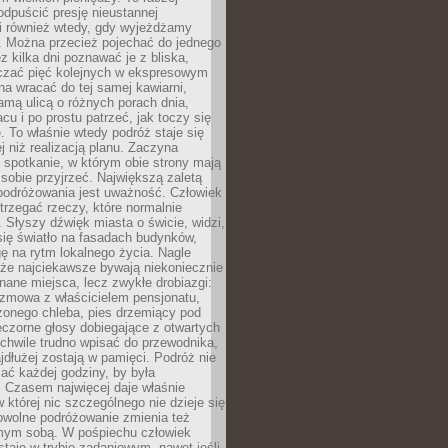
odpuścić presję nieustannej
i również wtedy, gdy wyjeżdżamy
 Można przecież pojechać do jednego
ez kilka dni poznawać je z bliska,
iczać pięć kolejnych w ekspresowym
a wracać do tej samej kawiarni,
amą ulicą o różnych porach dnia,
acu i po prostu patrzeć, jak toczy się
. To właśnie wtedy podróż staje się
 niż realizacją planu. Zaczyna
spotkanie, w którym obie strony mają
 sobie przyjrzeć. Największą zaletą
podróżowania jest uważność. Człowiek
rzegać rzeczy, które normalnie
e. Słyszy dźwięk miasta o świcie, widzi,
się światło na fasadach budynków,
 na rytm lokalnego życia. Nagle
 że najciekawsze bywają niekoniecznie
znane miejsca, lecz zwykłe drobiazgi:
ozmowa z właścicielem pensjonatu,
zonego chleba, pies drzemiący pod
czorne głosy dobiegające z otwartych
 chwile trudno wpisać do przewodnika,
ajdłużej zostają w pamięci. Podróż nie
ać każdej godziny, by była
 Czasem najwięcej daje właśnie
w której nic szczególnego nie dzieje się
owolne podróżowanie zmienia też
amym sobą. W pośpiechu człowiek
taje w trybie zadaniowym, nawet jeśli