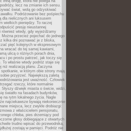
ć inną drogę, która nie polega na
 podróży, lecz na zmianie ich sensu.
bywać świat, wolą go odzyskiwać
kawałku. Podróżowanie bez pośpiechu
ą dla nielicznych ani luksusem
wielkich pieniędzy. To raczej
odpuścić presję nieustannej
i również wtedy, gdy wyjeżdżamy
 Można przecież pojechać do jednego
ez kilka dni poznawać je z bliska,
iczać pięć kolejnych w ekspresowym
a wracać do tej samej kawiarni,
amą ulicą o różnych porach dnia,
acu i po prostu patrzeć, jak toczy się
. To właśnie wtedy podróż staje się
 niż realizacją planu. Zaczyna
spotkanie, w którym obie strony mają
 sobie przyjrzeć. Największą zaletą
podróżowania jest uważność. Człowiek
rzegać rzeczy, które normalnie
e. Słyszy dźwięk miasta o świcie, widzi,
się światło na fasadach budynków,
 na rytm lokalnego życia. Nagle
 że najciekawsze bywają niekoniecznie
znane miejsca, lecz zwykłe drobiazgi:
ozmowa z właścicielem pensjonatu,
zonego chleba, pies drzemiący pod
czorne głosy dobiegające z otwartych
 chwile trudno wpisać do przewodnika,
ajdłużej zostają w pamięci. Podróż nie