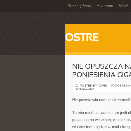
Archiwum
O.N.A
Strona główna
OSTRE
NIE OPUSZCZA 
PONIESIENIA G
POSTED BY ADMIN
POSTED ON
WYŁĄCZONA
Nie pozostawia nam złudzeń myśl
Trzeba mieć na uwadze, że jeśli ch
grającego na weselach, musisz pr
właśnie temu będziesz miał okazję