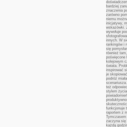
doświadczeni
bardziej zan
znaczenia poz
zarówno pom
niemu można
inicjatywy, 
wskazówki. Z
wywołuje po
sfotografow
innych. W si
rankingów i 
się pomysłam
również tam,
poświęcone 
kolejowym c
świata. Prob
inspirować 
je skopiować
podróż miał
scenariusza
też odpowie
stylem życia
powiadomień,
produktywno
skuteczności
funkcjonuje 
raportem z 
Tymczasem p
zaczyna się 
każdą godzi