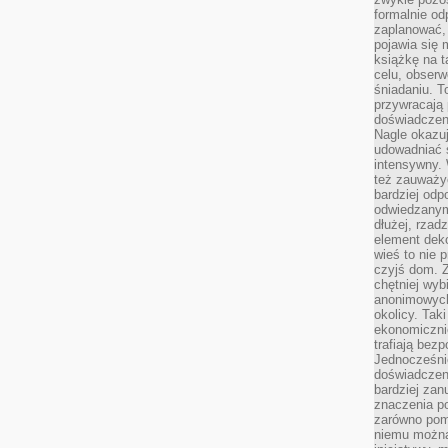
formalnie o
zaplanować,
pojawia się 
książkę na t
celu, obserw
śniadaniu. T
przywracają 
doświadczeni
Nagle okazuj
udowadniać s
intensywny. 
też zauważy
bardziej odp
odwiedzanym
dłużej, rzad
element deko
wieś to nie 
czyjś dom. 
chętniej wyb
anonimowych
okolicy. Tak
ekonomiczni
trafiają bez
Jednocześni
doświadczeni
bardziej zan
znaczenia poz
zarówno pom
niemu można