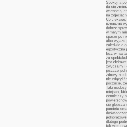
Spokojna pod
da się zmier
wartością je
na zdjęciach
Co ciekawe, 
oznaczać wy
dobrze spra
w małym mias
spacer po ni
albo wyjazd
zaledwie o g
egzotyczna p
lecz w nasta
za spektakul
jest ciekaws
zwyczajny i
jeszcze jedn
zdrowy niedo
nie zdążyliś
poczucie, że
Taki niedosy
miejsca, któ
cenniejszy n
powierzchow
się głębsza 
pamięta sma
doświadczeni
jednorazowe
dlatego pod
tak wielu zw