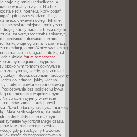
e staje się mniej ujednolicone, a
urzone w realnym życiu. Nie bez
ostaje rola internetu, który potrafi
agać, jak i przeszkadzać. Dzięki
 znaleźć ciekawe noclegi, lokalne
mniej oczywiste miejsca i praktyczne
 drugiej strony nadmiar treści często
czucie, że wszystko trzeba zobaczyć,
ać i porównać z doświadczeniami
eci funkcjonuje ogromna liczba relacji,
rekomendacji, a podróżnicy wymieniają
i na trasach, noclegach i atrakcjach
 gdzie działa
forum tematyczne
konkretnym regionom, wyprawom
zy spokojnym formom odkrywania
lem zaczyna się wtedy, gdy zamiast
się cudzym doświadczeniem, próbujemy
 jeden do jednego, jakby własna
a być jedynie powtórzeniem gotowego
. Podróżowanie bez pośpiechu bywa
dzią na zmęczenie współczesnym
. Na co dzień żyjemy w świecie
 terminów, zadań i stałej presji
ści. Nawet odpoczynek bywa mierzony
ą. Wiele osób wyjeżdża, ale nadal
tak, jakby każdy dzień miał być
maksymalnie wykorzystanego czasu.
rawdziwa regeneracja często
wtedy, gdy przestajemy traktować
nę jak zasób do zagospodarowania.