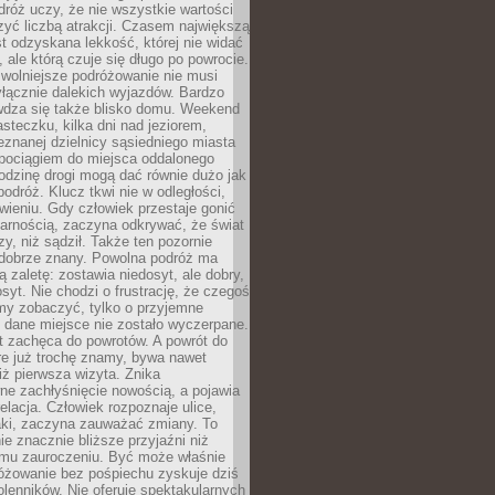
róż uczy, że nie wszystkie wartości
zyć liczbą atrakcji. Czasem największą
st odzyskana lekkość, której nie widać
, ale którą czuje się długo po powrocie.
wolniejsze podróżowanie nie musi
łącznie dalekich wyjazdów. Bardzo
wdza się także blisko domu. Weekend
teczku, kilka dni nad jeziorem,
eznanej dzielnicy sąsiedniego miasta
 pociągiem do miejsca oddalonego
odzinę drogi mogą dać równie dużo jak
odróż. Klucz tkwi nie w odległości,
wieniu. Gdy człowiek przestaje gonić
arnością, zaczyna odkrywać, że świat
zy, niż sądził. Także ten pozornie
 dobrze znany. Powolna podróż ma
ą zaletę: zostawia niedosyt, ale dobry,
syt. Nie chodzi o frustrację, że czegoś
my zobaczyć, tylko o przyjemne
 dane miejsce nie zostało wyczerpane.
t zachęca do powrotów. A powrót do
re już trochę znamy, bywa nawet
iż pierwsza wizyta. Znika
ne zachłyśnięcie nowością, a pojawia
relacja. Człowiek rozpoznaje ulice,
ki, zaczyna zauważać zmiany. To
e znacznie bliższe przyjaźni niż
mu zauroczeniu. Być może właśnie
różowanie bez pośpiechu zyskuje dziś
olenników. Nie oferuje spektakularnych