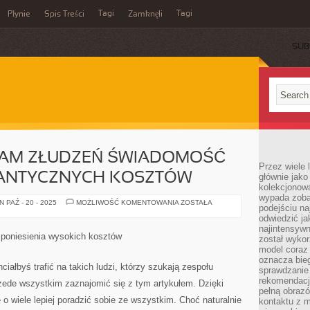
Tagi
Tagi
Płynie
Spis Treści
Zamknęli
SUB
NAM ZŁUDZEŃ ŚWIADOMOŚĆ
Przez wiele 
IGANTYCZNYCH KOSZTÓW
głównie jak
kolekcjonowa
wypada zoba
NIE
 PAŹ - 20 - 2025
MOŻLIWOŚĆ KOMENTOWANIA
ZOSTAŁA
podejściu na
OPUSZCZA
NAM
odwiedzić ja
ZŁUDZEŃ
najintensywn
ŚWIADOMOŚĆ
 poniesienia wysokich kosztów
został wyko
PONIESIENIA
GIGANTYCZNYCH
model coraz
KOSZTÓW
oznacza biega
ciałbyś trafić na takich ludzi, którzy szukają zespołu
sprawdzanie 
rekomendacji
zede wszystkim zaznajomić się z tym artykułem. Dzięki
pełną obraz
 o wiele lepiej poradzić sobie ze wszystkim. Choć naturalnie
kontaktu z 