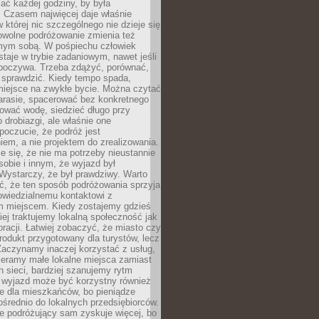
ać każdej godziny, by była
 Czasem najwięcej daje właśnie
w której nic szczególnego nie dzieje się
owolne podróżowanie zmienia też
amym sobą. W pośpiechu człowiek
taje w trybie zadaniowym, nawet jeśli
dpoczywa. Trzeba zdążyć, porównać,
 sprawdzić. Kiedy tempo spada,
miejsce na zwykłe bycie. Można czytać
arasie, spacerować bez konkretnego
ować wodę, siedzieć długo przy
o drobiazgi, ale właśnie one
poczucie, że podróż jest
em, a nie projektem do zrealizowania.
e się, że nie ma potrzeby nieustannie
obie i innym, że wyjazd był
Wystarczy, że był prawdziwy. Warto
ć, że ten sposób podróżowania sprzyja
owiedzialnemu kontaktowi z
 miejscem. Kiedy zostajemy gdzieś
ziej traktujemy lokalną społeczność jak
racji. Łatwiej zobaczyć, że miasto czy
produkt przygotowany dla turystów, lecz
Zaczynamy inaczej korzystać z usług,
ieramy małe lokalne miejsca zamiast
 sieci, bardziej szanujemy rytm
i wyjazd może być korzystny również
e dla mieszkańców, bo pieniądze
pośrednio do lokalnych przedsiębiorców.
e podróżujący sam zyskuje więcej, bo