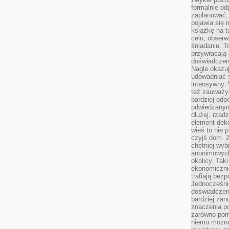
formalnie o
zaplanować,
pojawia się 
książkę na t
celu, obserw
śniadaniu. T
przywracają 
doświadczeni
Nagle okazuj
udowadniać s
intensywny. 
też zauważy
bardziej odp
odwiedzanym
dłużej, rzad
element deko
wieś to nie 
czyjś dom. 
chętniej wyb
anonimowych
okolicy. Tak
ekonomiczni
trafiają bez
Jednocześni
doświadczeni
bardziej zan
znaczenia poz
zarówno pom
niemu można