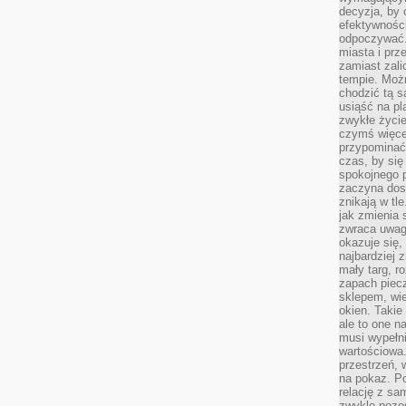
decyzja, by 
efektywnośc
odpoczywać.
miasta i prz
zamiast zal
tempie. Możn
chodzić tą s
usiąść na pl
zwykłe życie
czymś więcej
przypominać 
czas, by się
spokojnego 
zaczyna dost
znikają w tl
jak zmienia 
zwraca uwagę
okazuje się,
najbardziej 
mały targ, r
zapach piec
sklepem, wie
okien. Takie
ale to one n
musi wypełni
wartościowa.
przestrzeń, 
na pokaz. P
relację z s
zwykle pozos