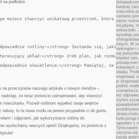
eń na podłodze.
doświadczeni
bardziej zan
znaczenia poz
zarówno pom
ym możesz stworzyć unikatową przestrzeń, która od razu p
niemu można
inicjatywy, 
wskazówki. Z
wywołuje po
sfotografow
innych. W si
dpowiednie rośliny:</strong> Zastanów się, jakie rośliny
rankingów i 
się pomysłam
teresujący układ:</strong> Zrób plan, jak rozmieścisz ro
również tam,
poświęcone 
odpowiednie oświetlenie:</strong> Pamiętaj, że rośliny p
kolejowym c
świata. Prob
inspirować 
je skopiować
podróż miał
s na przeczytanie naszego ⁤artykułu o nowym trendzie –
scenariusza
też odpowie
adzieję, że ‌teraz jesteście zainspirowani,⁤ aby stworzyć
stylem życia
im mieszkaniu. Pozwól roślinom wypełnić twoje wnętrze
powiadomień,
produktywno
z naturę, to ta nowa ‌moda na pewno przypadnie ci do gustu.⁢
skuteczności
słami i zdjęciami, ‌jak wykorzystacie rośliny do
funkcjonuje 
raportem z 
nie wysłuchamy waszych opinii! Dziękujemy, że jesteście z
Tymczasem p
zaczyna się 
rtykule!
każdą godzi