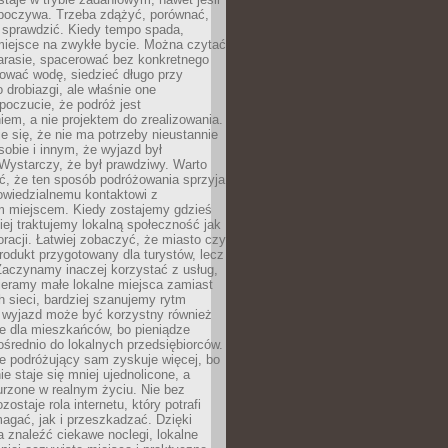
dpoczywa. Trzeba zdążyć, porównać,
 sprawdzić. Kiedy tempo spada,
miejsce na zwykłe bycie. Można czytać
arasie, spacerować bez konkretnego
ować wodę, siedzieć długo przy
o drobiazgi, ale właśnie one
poczucie, że podróż jest
em, a nie projektem do zrealizowania.
e się, że nie ma potrzeby nieustannie
obie i innym, że wyjazd był
Wystarczy, że był prawdziwy. Warto
ć, że ten sposób podróżowania sprzyja
owiedzialnemu kontaktowi z
 miejscem. Kiedy zostajemy gdzieś
ziej traktujemy lokalną społeczność jak
racji. Łatwiej zobaczyć, że miasto czy
produkt przygotowany dla turystów, lecz
Zaczynamy inaczej korzystać z usług,
ieramy małe lokalne miejsca zamiast
 sieci, bardziej szanujemy rytm
i wyjazd może być korzystny również
e dla mieszkańców, bo pieniądze
pośrednio do lokalnych przedsiębiorców.
e podróżujący sam zyskuje więcej, bo
e staje się mniej ujednolicone, a
urzone w realnym życiu. Nie bez
ostaje rola internetu, który potrafi
agać, jak i przeszkadzać. Dzięki
 znaleźć ciekawe noclegi, lokalne