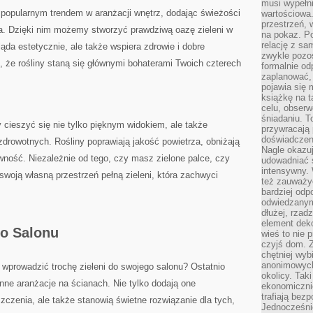
musi wypełni
 popularnym ⁤trendem w​ aranżacji wnętrz, dodając świeżości
wartościowa.
przestrzeń, 
a. Dzięki nim możemy stworzyć prawdziwą oazę zieleni⁢ w
na pokaz. P
relację z s
da estetycznie, ale​ także wspiera zdrowie ⁢i dobre
zwykle pozos
⁢że rośliny⁤ staną się​ głównymi bohaterami ⁢Twoich ‍czterech
formalnie o
zaplanować,
pojawia się 
książkę na t
celu, obserw
śniadaniu. T
ieszyć się‍ nie tylko pięknym widokiem, ale także
przywracają 
doświadczeni
i zdrowotnych. Rośliny poprawiają jakość powietrza, obniżają
Nagle okazuj
ność.‍ Niezależnie od​ tego, czy masz zielone‍ palce,​ czy
udowadniać s
intensywny. 
swoją własną⁤ przestrzeń pełną zieleni, która zachwyci
też zauważy
bardziej odp
odwiedzanym
dłużej, rzad
element deko
do Salonu
wieś to nie 
czyjś dom. 
chętniej wyb
anonimowych
z wprowadzić trochę ⁤zieleni do swojego salonu? Ostatnio
okolicy. Tak
linne aranżacje⁣ na ścianach. Nie tylko dodają one⁣
ekonomiczni
trafiają bez
szczenia, ale także stanowią świetne rozwiązanie‍ dla tych,
Jednocześni