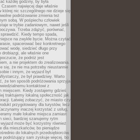
ać każdej godziny, by była
 Czasem najwięcej daje właśnie
w której nic szczególnego nie dzieje się
owolne podróżowanie zmienia też
amym sobą. W pośpiechu człowiek
taje w trybie zadaniowym, nawet jeśli
dpoczywa. Trzeba zdążyć, porównać,
 sprawdzić. Kiedy tempo spada,
miejsce na zwykłe bycie. Można czytać
arasie, spacerować bez konkretnego
ować wodę, siedzieć długo przy
o drobiazgi, ale właśnie one
poczucie, że podróż jest
em, a nie projektem do zrealizowania.
e się, że nie ma potrzeby nieustannie
obie i innym, że wyjazd był
Wystarczy, że był prawdziwy. Warto
ć, że ten sposób podróżowania sprzyja
owiedzialnemu kontaktowi z
 miejscem. Kiedy zostajemy gdzieś
ziej traktujemy lokalną społeczność jak
racji. Łatwiej zobaczyć, że miasto czy
produkt przygotowany dla turystów, lecz
Zaczynamy inaczej korzystać z usług,
ieramy małe lokalne miejsca zamiast
 sieci, bardziej szanujemy rytm
i wyjazd może być korzystny również
e dla mieszkańców, bo pieniądze
pośrednio do lokalnych przedsiębiorców.
e podróżujący sam zyskuje więcej, bo