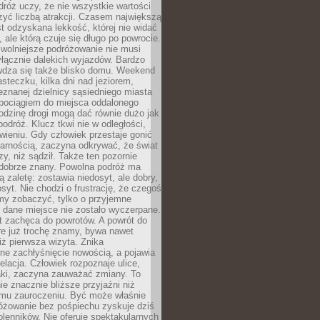
róż uczy, że nie wszystkie wartości
zyć liczbą atrakcji. Czasem największą
st odzyskana lekkość, której nie widać
, ale którą czuje się długo po powrocie.
wolniejsze podróżowanie nie musi
łącznie dalekich wyjazdów. Bardzo
wdza się także blisko domu. Weekend
teczku, kilka dni nad jeziorem,
eznanej dzielnicy sąsiedniego miasta
 pociągiem do miejsca oddalonego
odzinę drogi mogą dać równie dużo jak
odróż. Klucz tkwi nie w odległości,
wieniu. Gdy człowiek przestaje gonić
arnością, zaczyna odkrywać, że świat
zy, niż sądził. Także ten pozornie
 dobrze znany. Powolna podróż ma
ą zaletę: zostawia niedosyt, ale dobry,
syt. Nie chodzi o frustrację, że czegoś
my zobaczyć, tylko o przyjemne
 dane miejsce nie zostało wyczerpane.
t zachęca do powrotów. A powrót do
re już trochę znamy, bywa nawet
iż pierwsza wizyta. Znika
ne zachłyśnięcie nowością, a pojawia
relacja. Człowiek rozpoznaje ulice,
ki, zaczyna zauważać zmiany. To
e znacznie bliższe przyjaźni niż
mu zauroczeniu. Być może właśnie
różowanie bez pośpiechu zyskuje dziś
olenników. Nie oferuje spektakularnych