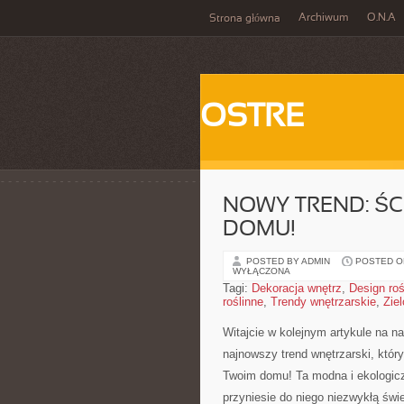
Archiwum
O.N.A
Strona główna
OSTRE
NOWY TREND: ŚC
DOMU!
POSTED BY ADMIN
POSTED ON
WYŁĄCZONA
Tagi:
Dekoracja wnętrz
,
Design roś
roślinne
,
Trendy wnętrzarskie
,
Zie
Witajcie w kolejnym⁣ artykule na n
najnowszy trend wnętrzarski, który
Twoim⁤ domu! Ta modna i ekologiczn
przyniesie do niego niezwykłą ‌świ