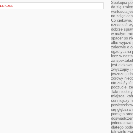
Spokojna pod
EGICZNE
da się zmier
wartością je
na zdjęciach
Co ciekawe, 
oznaczać wy
dobrze spra
w małym mias
spacer po ni
albo wyjazd
zaledwie o g
egzotyczna p
lecz w nasta
za spektakul
jest ciekaws
zwyczajny i
jeszcze jedn
zdrowy niedo
nie zdążyliś
poczucie, że
Taki niedosy
miejsca, któ
cenniejszy n
powierzchow
się głębsza 
pamięta sma
doświadczeni
jednorazowe
dlatego pod
tak wielu zw