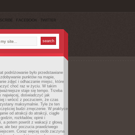
SCRIBE
FACEBOOK
TWITTER
lat podróżowanie było przedstawiane
o zdobywanie punktów na mapie,
nie zdjęć i odhaczanie miejsc, które
czyć choć raz w życiu. W takim
jważniejsze staje się tempo. Trzeba
k najwięcej, doświadczyć jak
iej i wrócić z poczuciem, że czas
rzystany maksymalnie. Tyle że ten
 częściej budzi zmęczenie. W praktyce
nie od atrakcji do atrakcji, ciągłe
godzin, rozkładów, opinii i
, a potem powrót z wakacji z głową
ów, ale bez poczucia prawdziwego
miejscem. Coraz więcej osób zaczyna