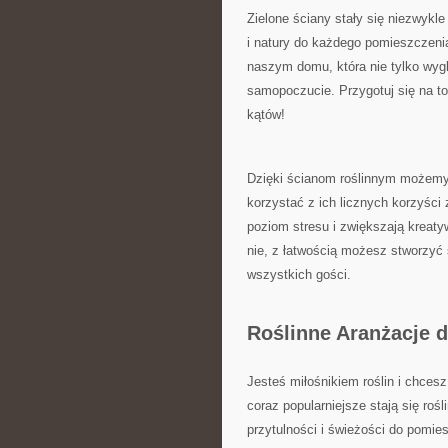
Zielone ściany stały się niezwykle
i natury do każdego pomieszczeni
naszym domu, która nie tylko wyglą
samopoczucie. Przygotuj się na to, 
kątów!
Dzięki ścianom roślinnym możemy c
korzystać ​z ich licznych ⁤korzyśc
poziom stresu i zwiększają kreatyw
nie, z⁤ łatwością możesz stworzyć 
⁤wszystkich gości.
Roślinne ⁣Aranżacje⁢ 
Jesteś miłośnikiem roślin ⁤i chces
coraz popularniejsze​ stają się roś
przytulności i świeżości do​ pomie