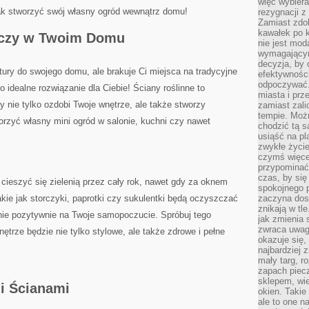
więc wybiera
jak stworzyć swój⁣ własny ogród wewnątrz ‍domu!
rezygnacji z
Zamiast zdo
kawałek po 
iczy ⁢w Twoim Domu
nie jest mod
wymagającym 
decyzja, by 
ury do swojego domu, ale ‌brakuje⁢ Ci miejsca na tradycyjne
efektywnośc
odpoczywać.
​ idealne rozwiązanie dla Ciebie!‍ Ściany roślinne to
miasta i prz
nie tylko⁤ ozdobi ⁣Twoje wnętrze, ale‌ także stworzy
zamiast zal
tempie. Możn
orzyć własny ​mini ogród w salonie, kuchni czy nawet
chodzić tą s
usiąść na pl
zwykłe życie
czymś więcej
przypominać 
czas, by się
ieszyć ⁢się zielenią przez cały rok, nawet gdy za ‍oknem
spokojnego 
akie jak storczyki, ⁢paprotki ⁤czy sukulentki ‍będą oczyszczać
zaczyna dost
znikają w tl
ie⁣ pozytywnie ⁢na Twoje‍ samopoczucie.‌ Spróbuj‍ tego
jak zmienia 
zwraca uwagę
nętrze będzie nie tylko ​stylowe, ale ​także ‌zdrowe i pełne
okazuje się,
najbardziej 
mały targ, r
zapach piec
sklepem, wie
mi Ścianami
okien. Takie
ale to one n