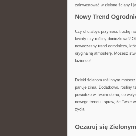
⁤zainwestować w ​zielone ściany i 
Nowy‌ Trend Ogrodn
Czy chciałbyś przynieść trochę nat
kwiaty czy ⁣rośliny doniczkowe? Oto
nowoczesny trend ogrodniczy, który 
oryginalną​ atmosferę.​ Możesz stw
łazience!
Dzięki ścianom roślinnym możesz c
panuje ‌zima. Dodatkowo, rośliny‍ t
⁤powietrze w Twoim domu, co⁢ wpłyn
‌nowego ​trendu i spraw, że Twoje ⁢w
życia!
Oczaruj się Zielony