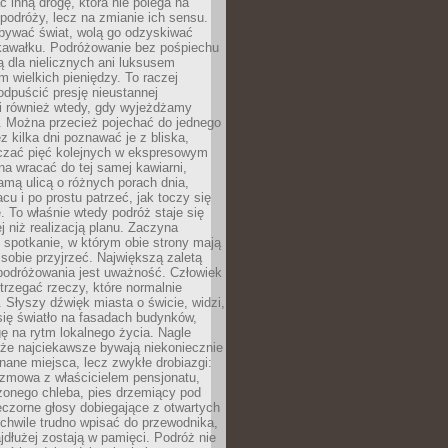
ć inną drogę, która nie polega na
 podróży, lecz na zmianie ich sensu.
bywać świat, wolą go odzyskiwać
kawałku. Podróżowanie bez pośpiechu
ą dla nielicznych ani luksusem
wielkich pieniędzy. To raczej
odpuścić presję nieustannej
i również wtedy, gdy wyjeżdżamy
 Można przecież pojechać do jednego
ez kilka dni poznawać je z bliska,
iczać pięć kolejnych w ekspresowym
a wracać do tej samej kawiarni,
amą ulicą o różnych porach dnia,
acu i po prostu patrzeć, jak toczy się
. To właśnie wtedy podróż staje się
 niż realizacją planu. Zaczyna
spotkanie, w którym obie strony mają
 sobie przyjrzeć. Największą zaletą
podróżowania jest uważność. Człowiek
rzegać rzeczy, które normalnie
e. Słyszy dźwięk miasta o świcie, widzi,
się światło na fasadach budynków,
 na rytm lokalnego życia. Nagle
 że najciekawsze bywają niekoniecznie
znane miejsca, lecz zwykłe drobiazgi:
ozmowa z właścicielem pensjonatu,
zonego chleba, pies drzemiący pod
czorne głosy dobiegające z otwartych
 chwile trudno wpisać do przewodnika,
ajdłużej zostają w pamięci. Podróż nie