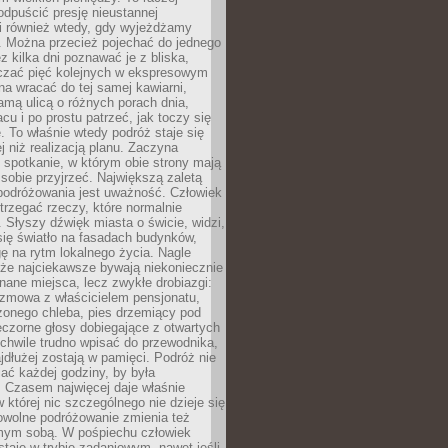
odpuścić presję nieustannej
i również wtedy, gdy wyjeżdżamy
 Można przecież pojechać do jednego
ez kilka dni poznawać je z bliska,
iczać pięć kolejnych w ekspresowym
a wracać do tej samej kawiarni,
amą ulicą o różnych porach dnia,
acu i po prostu patrzeć, jak toczy się
. To właśnie wtedy podróż staje się
 niż realizacją planu. Zaczyna
spotkanie, w którym obie strony mają
 sobie przyjrzeć. Największą zaletą
podróżowania jest uważność. Człowiek
rzegać rzeczy, które normalnie
e. Słyszy dźwięk miasta o świcie, widzi,
się światło na fasadach budynków,
 na rytm lokalnego życia. Nagle
 że najciekawsze bywają niekoniecznie
znane miejsca, lecz zwykłe drobiazgi:
ozmowa z właścicielem pensjonatu,
zonego chleba, pies drzemiący pod
czorne głosy dobiegające z otwartych
 chwile trudno wpisać do przewodnika,
ajdłużej zostają w pamięci. Podróż nie
ać każdej godziny, by była
 Czasem najwięcej daje właśnie
w której nic szczególnego nie dzieje się
owolne podróżowanie zmienia też
amym sobą. W pośpiechu człowiek
taje w trybie zadaniowym, nawet jeśli