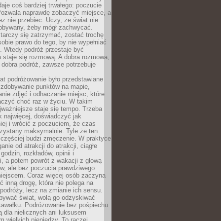
 daje coś bardziej trwałego: poczucie
Pozwala naprawdę zobaczyć miejsce, a
ez nie przebiec. Uczy, że świat nie
obywany, żeby mógł zachwycać.
arczy się zatrzymać, zostać trochę
 sobie prawo do tego, by nie wypełniać
i. Wtedy podróż przestaje być
 staje się rozmową. A dobra rozmowa,
 dobra podróż, zawsze potrzebuje
lat podróżowanie było przedstawiane
o zdobywanie punktów na mapie,
nie zdjęć i odhaczanie miejsc, które
czyć choć raz w życiu. W takim
jważniejsze staje się tempo. Trzeba
k najwięcej, doświadczyć jak
iej i wrócić z poczuciem, że czas
rzystany maksymalnie. Tyle że ten
 częściej budzi zmęczenie. W praktyce
nie od atrakcji do atrakcji, ciągłe
godzin, rozkładów, opinii i
, a potem powrót z wakacji z głową
ów, ale bez poczucia prawdziwego
miejscem. Coraz więcej osób zaczyna
ć inną drogę, która nie polega na
 podróży, lecz na zmianie ich sensu.
bywać świat, wolą go odzyskiwać
kawałku. Podróżowanie bez pośpiechu
ą dla nielicznych ani luksusem
wielkich pieniędzy. To raczej