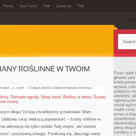
Tagi
Tagi
Płynie
Spis Treści
Zamknęli
SUB
IANY ROŚLINNE W TWOIM
Przez wiele 
głównie jak
kolekcjonowa
wypada zoba
NOWY
 MAR - 2 - 2025
MOŻLIWOŚĆ KOMENTOWANIA
ZOSTAŁA
podejściu na
TREND:
ŚCIANY
odwiedzić ja
linny
,
Domowe ogrody
,
Nowy trend
,
Rośliny w domu
,
Ściany
ROŚLINNE
najintensywn
lone ściany
W
TWOIM
został wyko
DOMU!
model coraz
aszym blogu! Dzisiaj ‍chcielibyśmy⁢ przedstawić‍ Wam
oznacza biega
sprawdzanie 
 zdobywa coraz ‍większą popularność – ściany roślinne​ w
rekomendacji
a dekoracja nie‌ tylko ozdobi Twój ⁢wnętrz, ale również
pełną obraz
kontaktu z 
eżość i pozytywną energię. ​Przekonaj się, dlaczego warto