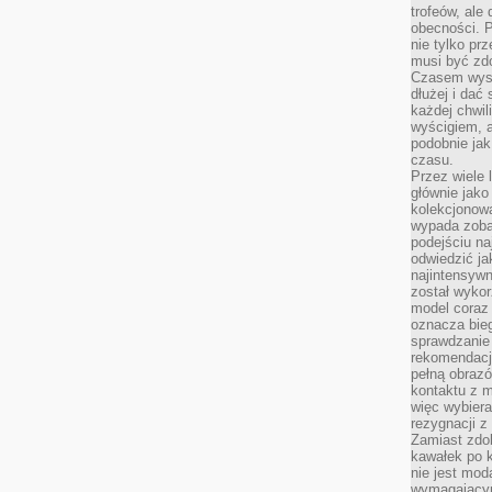
trofeów, ale
obecności. 
nie tylko prz
musi być zd
Czasem wyst
dłużej i dać
każdej chwil
wyścigiem, a
podobnie jak
czasu.
Przez wiele 
głównie jak
kolekcjonowa
wypada zoba
podejściu na
odwiedzić ja
najintensywn
został wyko
model coraz
oznacza biega
sprawdzanie 
rekomendacji
pełną obraz
kontaktu z 
więc wybiera
rezygnacji z
Zamiast zdo
kawałek po 
nie jest mod
wymagającym 