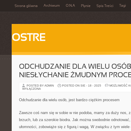
Archiwum
O.N.A
Tagi
Strona główna
Płynie
Spis Treści
OSTRE
ODCHUDZANIE DLA WIELU OSÓB,
NIESŁYCHANIE ŻMUDNYM PROC
POSTED BY ADMIN
POSTED ON SIE - 18 - 2025
MOŻLIWOŚĆ 
WYŁĄCZONA
Odchudzanie dla wielu osób, jest bardzo ciężkim procesem
Zawsze coś nam się w sobie w nie podoba, mamy za duży nos, za 
brzuch, lub za szerokie biodra. Jak można swobodnie odnotować
ułomności, zobowiąże się z figurą i wagą. W związku z tym wiele