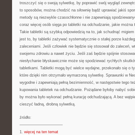
troszczyć się o swoją sylwetkę, by poprawić swój wygląd zewnętrz
to sposobów, można chodzić na siłownię bądź uprawiać jakiś spor
metody są niezwykle czasochłonne i nie zapewniają spodziewan
coraz więcej osób sięga po tabletki na odchudzanie, jakie można t
Takie tabletki są szybką odpowiedzią na to, jak schudnąć migiem
jest to, by tabletki zażywać systematycznie o stałej porze każde
zaleceniami. Jeśli człowiek nie będzie się stosował do zaleceń,
swojemu zdrowiu a nawet życiu. Jeśli zaś będzie spójnie stosował
niesłychanie błyskawicznie może się spodziewać rychłych skutk
tabletkami. Tabletki mogą być wielce wydajne, przekonało się o t
które dzięki nim otrzymało wymarzoną sylwetkę. Sprawunki w Neci
wygodne i zapewniają pełną bezimienność, w następstwie tego też
kupowania tabletek na odchudzanie. Pożądane byłoby nabyć sobie
by można było wykonać pełną kurację odchudzającą. A bez wątpi
cieszyć ładną, drobną sylwetką.
źródło:
———————————
1.
więcej na ten temat