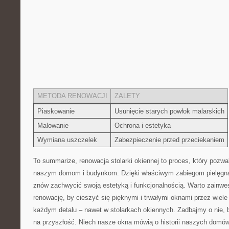
METODA RENOWACJI
ZALETY
Piaskowanie
Usunięcie starych powłok malarskich
Malowanie
Ochrona i⁣ estetyka
Wymiana uszczelek
Zabezpieczenie przed przeciekaniem
To summarize, renowacja stolarki okiennej to proces, który pozw
naszym ‌domom i budynkom. Dzięki właściwym zabiegom pielęgn
znów zachwycić swoją estetyką i funkcjonalnością. Warto zainwe
renowację, by cieszyć się pięknymi⁣ i trwałymi oknami przez wiele l
⁣każdym⁤ detalu – nawet w⁢ stolarkach okiennych. Zadbajmy o nie,
⁤na przyszłość. Niech nasze okna ​mówią o historii ⁣naszych domów i 