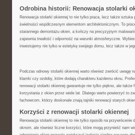
Odrobina ⁢historii: Renowacja stolarki o
Renowacja stolarki okiennej​ to ​nie tylko praca, lecz także sztuk
świetności współczesnym elementom​ architektonicznym. To proces
starannego demontażu okien, a kończy na precyzyjnym malowaniu 
zapewnia trwałość i odporność ‌na warunki atmosferyczne. Wybiera
inwestujemy nie tylko w estetykę swojego domu, lecz ⁣także w​ jeg
Podczas odnowy stolarki okiennej warto również zwrócić uwagę‍ na⁣
klamki czy ozdoby, które dodają charakteru każdemu oknu. Profe
renowacji stolarki okiennej gwarantuje nie⁤ tylko piękno, ale także
korzystania z okien przez wiele lat. Dlatego warto powierzyć‍ to
fachowcom, ‍którzy ​doskonale ⁢znają tajniki renowacji starych okie
Korzyści z ⁢renowacji stolarki ⁢okiennej
Renowacja stolarki okiennej to nie⁣ tylko sposób ‍na ‍przywróceni
oknom,⁤ ale również liczne korzyści, które mogą przynieść nam wi
odnowienie okien ‍pozwala zwiększyć izolację⁣ cieplną naszego dom