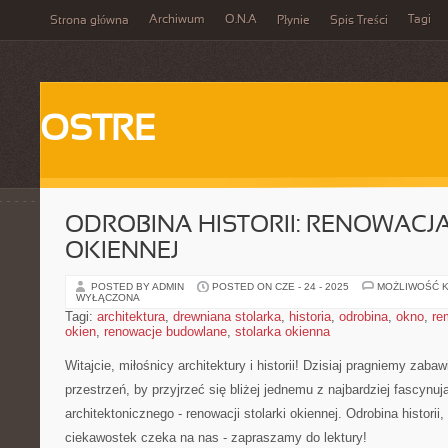
Archiwum
O.N.A
Tagi
Strona główna
Płynie
Spis Treści
OSTRE
ODROBINA HISTORII: RENOWACJ
OKIENNEJ
POSTED BY ADMIN
POSTED ON CZE - 24 - 2025
MOŻLIWOŚĆ 
WYŁĄCZONA
Tagi:
architektura
,
drewniana stolarka
,
historia
,
odrobina
,
okno
,
re
okien
,
renowacje budowlane
,
stolarka okienna
Witajcie, miłośnicy architektury i historii! Dzisiaj‌ pragniemy zaba
przestrzeń, by przyjrzeć się bliżej jednemu z najbardziej fascyn
architektonicznego -⁤ renowacji stolarki okiennej. Odrobina historii, n
ciekawostek czeka na nas ​- zapraszamy‍ do lektury!