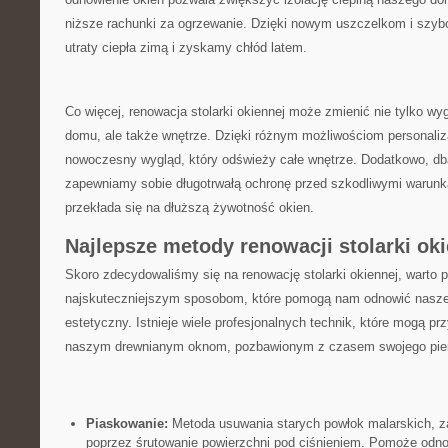
niższe rachunki za ogrzewanie. Dzięki ​nowym uszczelkom i szy
utraty ciepła zimą i zyskamy chłód latem.
Co więcej, renowacja stolarki okiennej może zmienić nie tylko w
domu, ale‍ także wnętrze. Dzięki różnym możliwościom personal
nowoczesny wygląd, który odświeży całe wnętrze. Dodatkowo, dbaj
zapewniamy sobie długotrwałą ochronę przed szkodliwymi⁢ warunk
przekłada się na dłuższą żywotność okien.
Najlepsze metody renowacji stolarki ok
Skoro zdecydowaliśmy się na renowację stolarki okiennej, warto p
najskuteczniejszym sposobom, które pomogą nam odnowić nasze ‍
estetyczny. Istnieje wiele profesjonalnych technik, które mogą p
naszym drewnianym oknom, pozbawionym z czasem swojego pierw
Piaskowanie:
Metoda usuwania starych powłok malarskich, za
poprzez śrutowanie powierzchni pod ciśnieniem. Pomoże odno