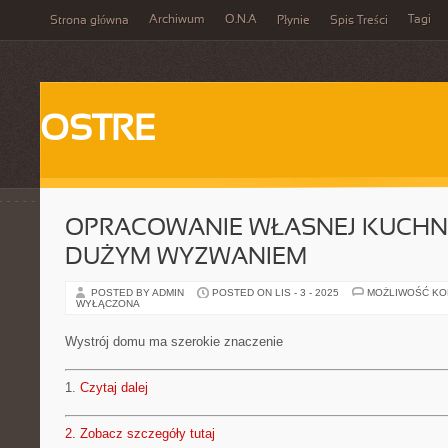
Archiwum
O.N.A
Tagi
Strona główna
Płynie
Spis Treści
OSTRE
OPRACOWANIE WŁASNEJ KUCHNI
DUŻYM WYZWANIEM
POSTED BY ADMIN
POSTED ON LIS - 3 - 2025
MOŻLIWOŚĆ K
WYŁĄCZONA
Wystrój domu ma szerokie znaczenie
1.
Czytaj dalej
2.
Zobacz szczegóły tutaj