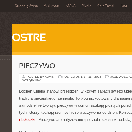
Archiwum
O.N.A
Tagi
Strona główna
Płynie
Spis Treści
OSTRE
PIECZYWO
POSTED BY ADMIN
POSTED ON LIS - 11 - 2025
MOŻLIWOŚĆ K
WYŁĄCZONA
Bochen Chleba stanowi przestrzeń, w którym zapach świeżo upie
tradycją piekarskiego rzemiosła. To blog przygotowany dla pasjon
samodzielnie tworzyć pieczywo w domu i szukają prostych porad k
tych, którzy kochają rzemieślnicze pieczywo na co dzień. Koniec
i bułeczki
i Pieczywo aromatyzowane (np. zioła, czosnek, cebula)