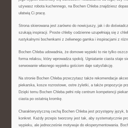
używasz robota kuchennego, na Bochen Chleba znajdziesz dopa
ułatwią Ci pracę.
Strona skierowana jest zarówno do nowicjuszy, jak i do doświadc
szukają inspiracji. Proste chleby codzienne uzupełniają się z ch
rustykalnymi bochenkami z żeliwnego garnka i inspiracjami z róż
Bochen Chleba udowadnia, że domowe wypieki to nie tylko oszczę
forma relaksu, który wprowadza spokój. Ugniatanie ciasta staje s
serwowanie własnego wypieku gościom daje satysfakcję.
Na stronie Bochen Chleba przeczytasz także rekomendacje akcesor
piekarska, kosze rozrostowe, ostre żyletki, a także propozycje 
Dzięki temu Bochen Chleba pełni rolę centrum kompetencji piekar
ciasta po ostatnią kromkę.
Charakterystyczną cechą Bochen Chleba jest przystępny język, 
konkret. Każdy przepis tworzony jest tak, aby systematycznie pr
wypieku, ale jednocześnie motywuje do eksperymentowania. Boche