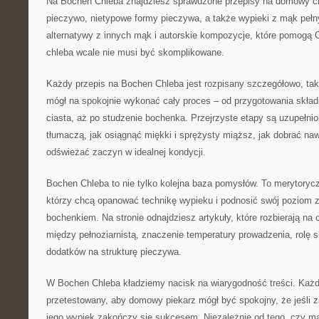
Na Bochen Chleba znajdziesz sprawdzone przepisy na domowy chl
pieczywo, nietypowe formy pieczywa, a także wypieki z mąk pełn
alternatywy z innych mąk i autorskie kompozycje, które pomogą C
chleba wcale nie musi być skomplikowane.
Każdy przepis na Bochen Chleba jest rozpisany szczegółowo, tak
mógł na spokojnie wykonać cały proces – od przygotowania skład
ciasta, aż po studzenie bochenka. Przejrzyste etapy są uzupełnio
tłumaczą, jak osiągnąć miękki i sprężysty miąższ, jak dobrać naw
odświeżać zaczyn w idealnej kondycji.
Bochen Chleba to nie tylko kolejna baza pomysłów. To merytoryc
którzy chcą opanować technikę wypieku i podnosić swój poziom
bochenkiem. Na stronie odnajdziesz artykuły, które rozbierają na 
między pełnoziarnistą, znaczenie temperatury prowadzenia, rolę s
dodatków na strukturę pieczywa.
W Bochen Chleba kładziemy nacisk na wiarygodność treści. Każdy
przetestowany, aby domowy piekarz mógł być spokojny, że jeśli 
jego wypiek zakończy się sukcesem. Niezależnie od tego, czy ma