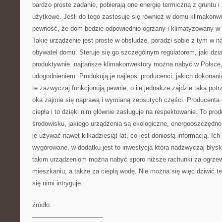
bardzo proste zadanie, pobierają one energię termiczną z gruntu i 
użytkowe. Jeśli do tego zastosuje się również w domu klimakonwe
pewność, że dom będzie odpowiednio ogrzany i klimatyzowany w 
Takie urządzenie jest proste w obsłudze, poradzi sobie z tym w n
obywatel domu. Steruje się go szczególnym regulatorem, jaki dzia
produktywnie. najtańsze klimakonwektory można nabyć w Polsce,
udogodnieniem. Produkują je najlepsi producenci, jakich dokonani
te zazwyczaj funkcjonują pewnie, o ile jednakże zajdzie taka potr
oka zajmie się naprawą i wymianą zepsutych części. Producent
ciepła i to dzięki nim głównie zasługuje na respektowanie. To pr
środowisku, jakiego urządzenia są ekologiczne, energooszczędne
je używać nawet kilkadziesiąt lat, co jest doniosłą informacją. Ic
wygórowane, w dodatku jest to inwestycja która nadzwyczaj błysk
takim urządzeniom można nabyć sporo niższe rachunki za ogrzewa
mieszkaniu, a także za ciepłą wodę. Nie można się więc dziwić t
się nimi intryguje.
źródło:
———————————