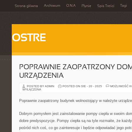
Archiwum
O.N.A
Tagi
Strona główna
Płynie
Spis Treści
OSTRE
POPRAWNIE ZAOPATRZONY DOM
URZĄDZENIA
POSTED BY ADMIN
POSTED ON SIE - 20 - 2025
MOŻLIWOŚĆ 
WYŁĄCZONA
Poprawnie zaopatrzony budynek wolnostojący w należyte urządze
Dobrym pomysłem jest zainstalowanie pompy ciepła w swoim domu
dobre predyspozycje. Pompy ciepła są na tyle rozmaite, że każd
pośród nich coś, co go zainteresuje i będzie odpowiadać jego po